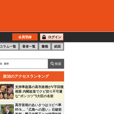
会員登録
ログイン
コラム一覧
著者一覧
書籍
紙面
政治のアクセスランキング
支持率急落の高市政権がV字回復
画策 内閣改造でクビ切り不可避
な“ポンコツ”5大臣の名前
高市首相のあいさつはコピペ率
85％…「広島への思い」石破前