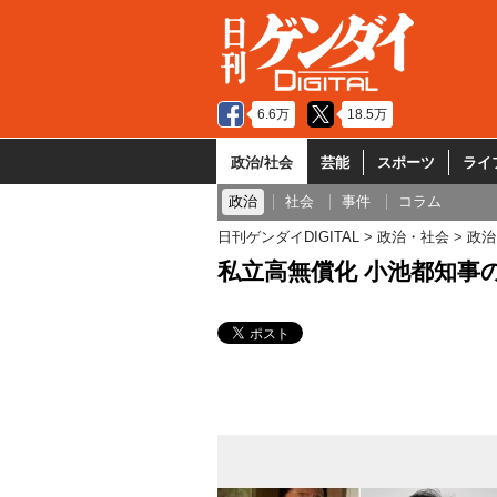
6.6万
18.5万
政治/社会
芸能
スポーツ
ライ
政治
社会
事件
コラム
日刊ゲンダイDIGITAL
政治・社会
政治
私立高無償化 小池都知事