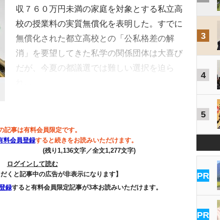
収７６０万円未満の家庭を対象とする私立高
校の授業料の実質無償化を表明した。すでに
3
無償化された都立高校との「公私格差の解
消」を要望してきた私学の関係団体は大喜び
だが、今夏の都議選では難しい選択を迫ら
4
れ…
5
の記事は有料会員限定です。
有料会員登録
すると続きをお読みいただけます。
(残り1,136文字／全文1,277文字)
ログインして読む
ただくと記事中の広告が非表示になります】
PR
登録
すると有料会員限定記事が3本お読みいただけます。
PR