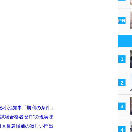
PR
1
2
3
焦る小池知事「勝利の条件」
“試験合格者ゼロ”の現実味
代田区長選候補の寂しい門出
4