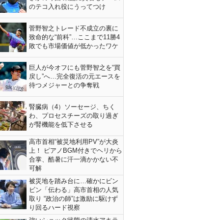
のテコ入れ役にうってつけ
菅野智之トレード不成立の裏に
致命的な“前科”…ここまで11勝4
敗でも市場価値が低かったワケ
巨人が今オフにも菅野智之を“買
戻し”へ…完全復活の元エースを
待つメジャーとの争奪戦
腎臓病（4）ソーセージ、ちく
わ、プロセスチーズの取り過ぎ
が腎機能を低下させる
高市首相“被災地利用PV”が大炎
上！ ピアノBGM付きでヘリから
合掌、酷暑に汗一滴かかない不
可解
被災地を踏み台に…確かにビン
ビン「伝わる」高市首相の人気
取り “政治の師”は激励に駆けず
り回るハード視察