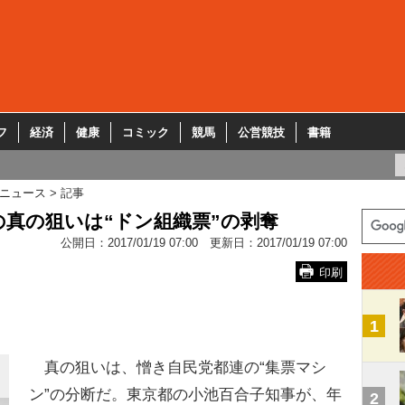
フ
経済
健康
コミック
競馬
公営競技
書籍
ニュース
記事
の真の狙いは“ドン組織票”の剥奪
公開日：
2017/01/19 07:00
更新日：
2017/01/19 07:00
印刷
1
真の狙いは、憎き自民党都連の“集票マシ
ン”の分断だ。東京都の小池百合子知事が、年
2