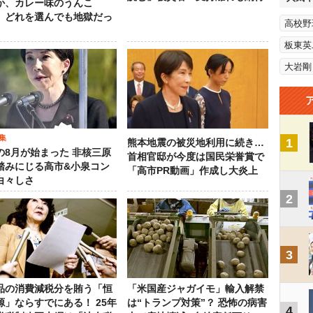
か、カレー味のうんこ
 どれを選んでも地獄だっ
高校野
板東英
大岩剛
集
1
熊本地震の被災地利用に続き…
の8月が始まった 非核三原
首相官邸が今度は国民栄誉賞で
踏みにじる高市&小泉コン
「高市PR動画」作成し大炎上
白々しさ
2
3
品の消費減税分を賄う「恒
「米国産ジャガイモ」輸入解禁
源」ならすでにある！ 25年
は“トランプ対策”？ 恐怖の病害
4