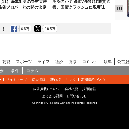
（11）海軍出身の野村大使
あるのか？ 高市が続けば通貨危
務省プロパーとの間の決定
機、国債クラッシュに現実味
10
う！
6.6万
18.5万
芸能
スポーツ
ライフ
経済
健康
コミック
競馬
公営
会
事件
コラム
ー
サイトマップ
個人情報
著作権
リンク
定期購読申込み
広告掲載について
会社概要
採用情報
よくある質問・お問い合わせ
Copyright (C) Nikkan Gendai. All Rights Reserved