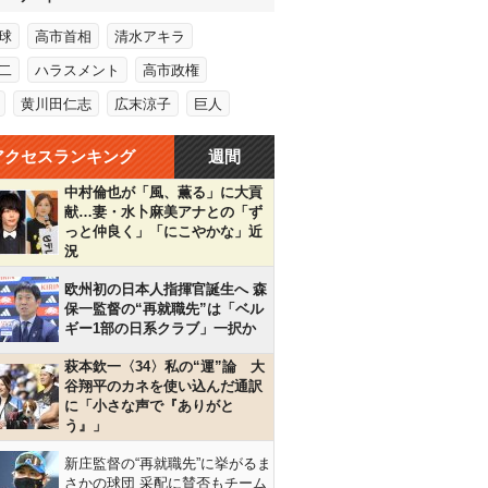
球
高市首相
清水アキラ
二
ハラスメント
高市政権
黄川田仁志
広末涼子
巨人
アクセスランキング
週間
中村倫也が「風、薫る」に大貢
献…妻・水卜麻美アナとの「ず
っと仲良く」「にこやかな」近
況
欧州初の日本人指揮官誕生へ 森
保一監督の“再就職先”は「ベル
ギー1部の日系クラブ」一択か
萩本欽一〈34〉私の“運”論 大
谷翔平のカネを使い込んだ通訳
に「小さな声で『ありがと
う』」
新庄監督の“再就職先”に挙がるま
さかの球団 采配に賛否もチーム