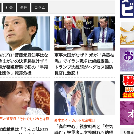
社会
事件
コラム
政のプロ”斎藤元彦知事はな
軍事大国がなぜ？ 米が「兵器枯
飾まがいの決算見抜けず？
渇」でイラン戦争は継続困難…
県が都道府県で初の「早期
トランプ大統領がヘグセス国防
化団体」転落危機
長官に激怒！
苗vs適菜収「それでもバカとは戦
鈴木エイト カルトな金曜日
「高市中心」視察動画と「空気
党総裁選は「うんこ味のカ
読む」被災者…支持離れも納得
人気