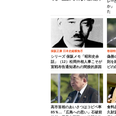
レー
か」
た
保阪正康 日本史縦横無尽
巻頭特
シリーズ 保阪メモ「昭和史余
偽善
話」（12）松岡外相人事こそが
則を
宣戦布告通知遅れの間接的原因
ビの
高市首相のあいさつはコピペ率
食料
85％…「広島への思い」石破前
久財