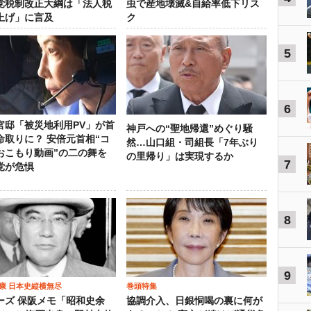
党税制改正大綱は「法人税
虫で産地壊滅&自給率低下リス
上げ」に言及
ク
5
6
官邸「被災地利用PV」が首
神戸への“聖地帰還”めぐり騒
命取りに？ 安倍元首相“コ
然…山口組・司組長「7年ぶり
おこもり動画”の二の舞を
の里帰り」は実現するか
7
党が危惧
8
9
康 日本史縦横無尽
巻頭特集
ーズ 保阪メモ「昭和史余
協調介入、日銀恫喝の裏に何が