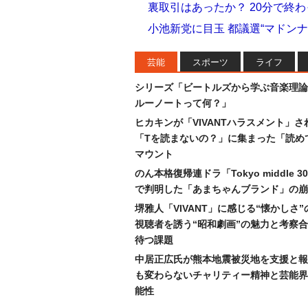
裏取引はあったか？ 20分で終
小池新党に目玉 都議選“マドン
芸能
スポーツ
ライフ
シリーズ「ビートルズから学ぶ音楽理論
ルーノートって何？」
ヒカキンが「VIVANTハラスメント」さ
「Tを読まないの？」に集まった「読め
マウント
のん本格復帰連ドラ「Tokyo middle 
で判明した「あまちゃんブランド」の崩
堺雅人「VIVANT」に感じる“懐かしさ
視聴者を誘う“昭和劇画”の魅力と考察
待つ課題
中居正広氏が熊本地震被災地を支援と報
も変わらないチャリティー精神と芸能界
能性