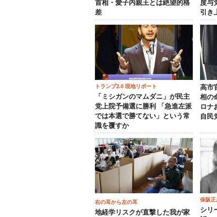
首相・愛子内親王とは絶望的格
度与
差
引き
トランプ2.0 現地リポート
高市
「ミシガンのマムダニ」が民主
相の
党上院予備選に勝利 「急進左派
ロナ
では本選で勝てない」という常
自民
識を覆すか
保阪正
右の耳から左の耳
シリ
地経学リスクが直撃した我が家