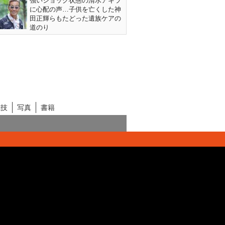
強いショック状態の清水アキラ
に心配の声…子供を亡くした神
田正輝らもたどった遺族ケアの
道のり
競技
写真
書籍