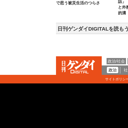
話」
で思う被災生活のつらさ
と外
的溝
日刊ゲンダイDIGITALを読も
政治/社会
政治
社
サイトポリシ