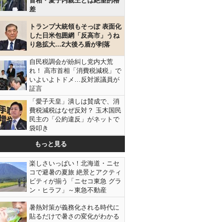
首相・愛子内親王とは絶望的格
差
トランプ大統領もそっぽ 表面化
した日米包囲網「反高市」うね
り急拡大…2大後ろ盾が剥落
自民税調会が紛糾し党内大荒
れ！ 高市首相「消費税減税」で
いよいよトドメ…反対派議員が
証言
「愛子天皇」潰しは賛成で、消
費税減税はなぜ反対？ 玉木国民
民主の「公約違反」がネットで
袋叩き
もっと見る
楽しさいっぱい！北海道・ニセ
コで避暑の夏旅 絶景とアクティ
ビティが揃う「ニセコ東急 グラ
ン・ヒラフ」～東急不動産
暑熱対策が義務化される時代に
貼るだけで暑さの変化がわかる