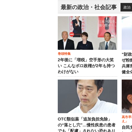
最新の政治・社会記事
政治
巻頭特集
“財
2年後に「増税」空手形の大笑
ぜ粉
い こんなボロ政権が2年も持つ
兵庫
わけがない
健全
高市早
OTC類似薬「追加負担免除」
え」
の“落とし穴”…慢性疾患の患者
自民
でも「配慮」されない恐れあり