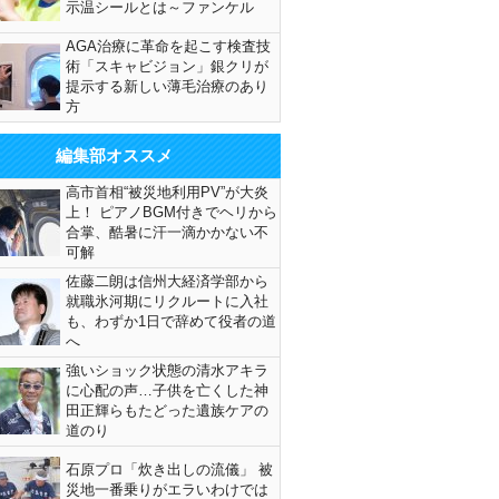
示温シールとは～ファンケル
AGA治療に革命を起こす検査技
術「スキャビジョン」銀クリが
提示する新しい薄毛治療のあり
方
編集部オススメ
高市首相“被災地利用PV”が大炎
上！ ピアノBGM付きでヘリから
合掌、酷暑に汗一滴かかない不
可解
佐藤二朗は信州大経済学部から
就職氷河期にリクルートに入社
も、わずか1日で辞めて役者の道
へ
強いショック状態の清水アキラ
に心配の声…子供を亡くした神
田正輝らもたどった遺族ケアの
道のり
石原プロ「炊き出しの流儀」 被
災地一番乗りがエラいわけでは