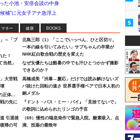
わった小池・安倍会談の中身
ナ候補”に元女子アナ急浮上
5
マネー
健康
BOOKS
」～「ブ
北島三郎（1）「ここでいっぺん、ひと区切り。
一本の線を引いてみたい」サブちゃんの卒業が
NHK紅白歌合戦の歴史を変えた
れた！
て当然」
なぜ女優たちは酷暑の中でも汗ひとつかかず撮影
できるのか？
30」大苦戦
高橋成美「渋幕→慶応」だけでは読み解けないズ
壊
バ抜けた回転の速さ 世界選手権ペアで日本人初の
銅メダル
”の正体…
合戦の先に
『ドント・パス・ミー・バイ』「見捨てないで」
の歌詞に込められたリンゴの予言
道 引退後
（69）慢性の喘息発作で緊急入院。酸素吸入、点
復帰の可
滴、投薬の最晩年