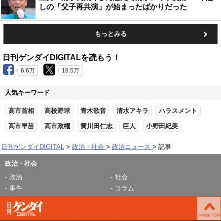
しの「父子再共演」が始まったばかりだった
もっとみる
日刊ゲンダイDIGITALを読もう！
6.6万
18.5万
人気キーワード
高市首相
高校野球
青木歌音
清水アキラ
ハラスメント
高市早苗
高市政権
黄川田仁志
巨人
小野田紀美
日刊ゲンダイDIGITAL
政治・社会
政治ニュース
記事
政治・社会
政治
社会
事件
コラム