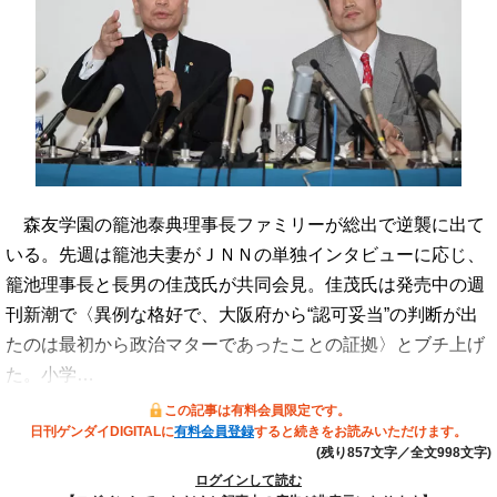
森友学園の籠池泰典理事長ファミリーが総出で逆襲に出て
いる。先週は籠池夫妻がＪＮＮの単独インタビューに応じ、
籠池理事長と長男の佳茂氏が共同会見。佳茂氏は発売中の週
刊新潮で〈異例な格好で、大阪府から“認可妥当”の判断が出
たのは最初から政治マターであったことの証拠〉とブチ上げ
た。小学…
この記事は有料会員限定です。
日刊ゲンダイDIGITALに
有料会員登録
すると続きをお読みいただけます。
(残り857文字／全文998文字)
ログインして読む