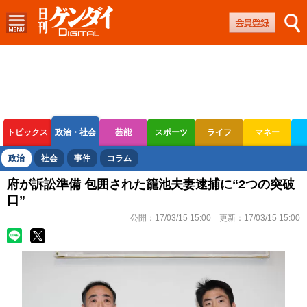
トピックス
政治・社会
芸能
スポーツ
ライフ
マネー
ボートレース
競輪
オートレース
政治
社会
事件
コラム
府が訴訟準備 包囲された籠池夫妻逮捕に“2つの突破
口”
公開：
17/03/15 15:00
更新：
17/03/15 15:00