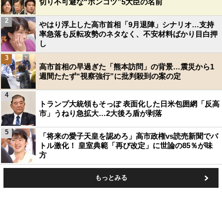
切り不可避な“ポンコツ”5大臣の名前
2
やはり浮上した高市首相「9月退陣」シナリオ…支持
率急落も反転攻勢のネタなく、不安材料ばかり目白押
し
3
高市首相の早過ぎた「熊本訪問」の背景…震災から1
週間たたず“視察強行”に批判殺到の案の定
4
トランプ大統領もそっぽ 表面化した日米包囲網「反高
市」うねり急拡大…2大後ろ盾が剥落
5
「将来の愛子天皇を認めろ」高市政権vs読売新聞でバ
トル激化！ 皇室典範「再び改定」に世論の85％が味
方
もっとみる