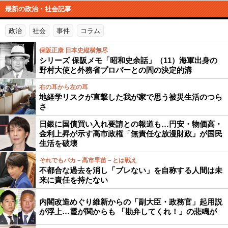
最新の政治・社会記事
政治
社会
事件
コラム
保阪正康 日本史縦横無尽
シリーズ 保阪メモ「昭和史余話」（11）海軍出身の
野村大使と外務省プロパーとの間の決定的溝
右の耳から左の耳
地経学リスクが直撃した我が家で思う被災生活のつら
さ
日銀に国債買い入れ要請との報道も…円安・物価高・
金利上昇が示す高市政権「無責任な放漫財政」が国民
生活を破壊
それでもバカ－高市早苗－とは戦え
不都合な過去を消し「ブレない」を自称する人間は未
来に責任を持たない
内閣改造めぐり維新からの「副大臣・政務官」起用説
が浮上…霞が関からも 「勘弁してくれ！」の悲鳴が