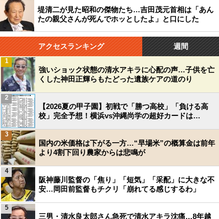
堤清二が見た昭和の傑物たち…吉田茂元首相は「あん
たの親父さんが死んでホッとしたよ」と口にした
アクセスランキング
週間
1
強いショック状態の清水アキラに心配の声…子供を亡
くした神田正輝らもたどった遺族ケアの道のり
2
【2026夏の甲子園】初戦で「勝つ高校」「負ける高
校」完全予想！横浜vs沖縄尚学の超好カードは…
3
国内の米価格は下がる一方…“早場米”の概算金は前年
より4割下回り農家からは悲鳴が
4
阪神藤川監督の「焦り」「短気」「采配」に大きな不
安…岡田前監督もチクリ「崩れてる感じするわ」
5
三男・清水良太郎さん急死で清水アキラ沈痛…8年越