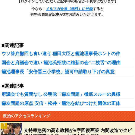
【ログインしていただくと記事中の広告が非表示になります】
今なら！
メルマガ会員（無料）に登録
すると
有料会員限定記事が3本お読みいただけます。
■関連記事
ウソ答弁撤回も食い違う 稲田大臣と籠池理事長ホントの仲
国会と府議会で違い 籠池氏招致に維新の会“二枚舌”の理由
籠池理事長「安倍晋三小学校」認可申請取り下げの真意
■関連記事
府議会でも質問なし 公明党「森友問題」徹底スルーの異様
森友問題の原点 安倍・松井・籠池を結びつけた団体の正体
政治のアクセスランキング
1
支持率急落の高市政権がV字回復画策 内閣改造でクビ