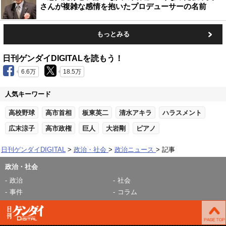
さんが複雑な感情を抱いたプロデューサーの名前
もっとみる
日刊ゲンダイDIGITALを読もう！
6.6万
18.5万
人気キーワード
高校野球
高市首相
板東英二
清水アキラ
ハラスメント
広末涼子
高市政権
巨人
大岩剛
ピアノ
日刊ゲンダイDIGITAL
政治・社会
政治ニュース
記事
政治・社会
政治
社会
事件
コラム