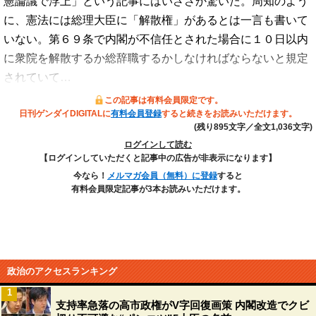
憲論議で浮上」という記事にはいささか驚いた。周知のよう
に、憲法には総理大臣に「解散権」があるとは一言も書いて
いない。第６９条で内閣が不信任とされた場合に１０日以内
に衆院を解散するか総辞職するかしなければならないと規定
されていて…
この記事は有料会員限定です。
日刊ゲンダイDIGITALに
有料会員登録
すると続きをお読みいただけます。
(残り895文字／全文1,036文字)
ログインして読む
【ログインしていただくと記事中の広告が非表示になります】
今なら！
メルマガ会員（無料）に登録
すると
有料会員限定記事が3本お読みいただけます。
政治のアクセスランキング
1
支持率急落の高市政権がV字回復画策 内閣改造でクビ