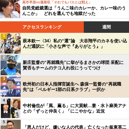
高市早苗vs適菜収「それでもバカとは戦え」
自民党総裁選は「うんこ味のカレーか、カレー味のう
んこか」 どれを選んでも地獄だった
アクセスランキング
週間
1
萩本欽一〈34〉私の“運”論 大谷翔平のカネを使い込
んだ通訳に「小さな声で『ありがとう』」
2
新庄監督の“再就職先”に挙がるまさかの球団 采配に
賛否もチームのテコ入れ役にうってつけ
3
欧州初の日本人指揮官誕生へ 森保一監督の“再就職
先”は「ベルギー1部の日系クラブ」一択か
4
中村倫也が「風、薫る」に大貢献…妻・水卜麻美アナ
との「ずっと仲良く」「にこやかな」近況
5
「恩人だけど、嫌いな人の代表」亡くなった板東英二