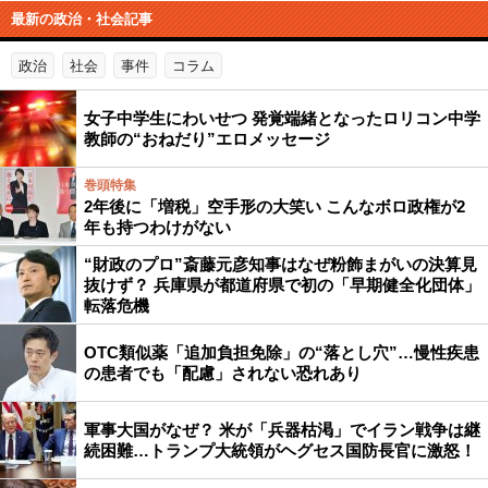
最新の政治・社会記事
政治
社会
事件
コラム
女子中学生にわいせつ 発覚端緒となったロリコン中学
教師の“おねだり”エロメッセージ
巻頭特集
2年後に「増税」空手形の大笑い こんなボロ政権が2
年も持つわけがない
“財政のプロ”斎藤元彦知事はなぜ粉飾まがいの決算見
抜けず？ 兵庫県が都道府県で初の「早期健全化団体」
転落危機
OTC類似薬「追加負担免除」の“落とし穴”…慢性疾患
の患者でも「配慮」されない恐れあり
軍事大国がなぜ？ 米が「兵器枯渇」でイラン戦争は継
続困難…トランプ大統領がヘグセス国防長官に激怒！