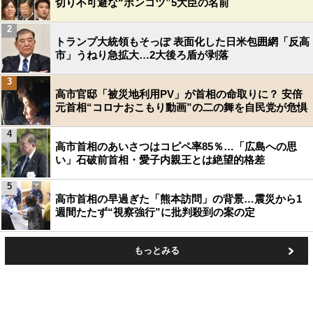
切り不可避な“ポンコツ”5大臣の名前
2
トランプ大統領もそっぽ 表面化した日米包囲網「反高
市」うねり急拡大…2大後ろ盾が剥落
3
高市官邸「被災地利用PV」が首相の命取りに？ 安倍
元首相“コロナおこもり動画”の二の舞を自民党が危惧
4
高市首相のあいさつはコピペ率85％…「広島への思
い」石破前首相・愛子内親王とは絶望的格差
5
高市首相の早過ぎた「熊本訪問」の背景…震災から1
週間たたず“視察強行”に批判殺到の案の定
もっとみる