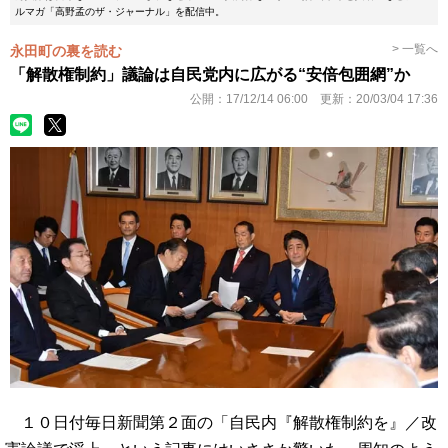
ルマガ「高野孟のザ・ジャーナル」を配信中。
> 一覧へ
永田町の裏を読む
「解散権制約」議論は自民党内に広がる“安倍包囲網”か
公開：
17/12/14 06:00
更新：
20/03/04 17:36
１０日付毎日新聞第２面の「自民内『解散権制約を』／改