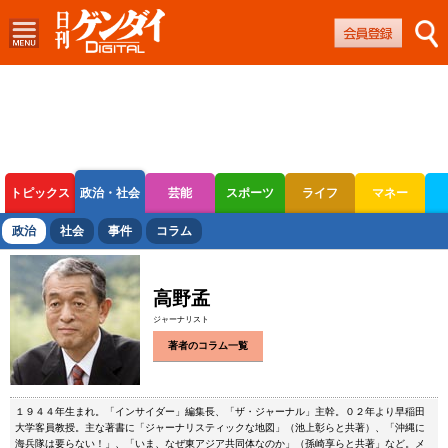
トピックス
政治・社会
芸能
スポーツ
ライフ
マネー
ボートレース
競輪
オートレース
政治
社会
事件
コラム
高野孟
ジャーナリスト
著者のコラム一覧
１９４４年生まれ。「インサイダー」編集長、「ザ・ジャーナル」主幹。０２年より早稲田
大学客員教授。主な著書に「ジャーナリスティックな地図」（池上彰らと共著）、「沖縄に
海兵隊は要らない！」、「いま、なぜ東アジア共同体なのか」（孫崎享らと共著」など。メ