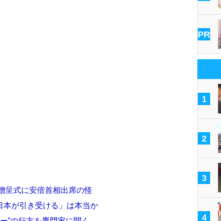
PR
1
2
3
の贈呈式に安倍首相出席の怪
日本が引き受ける」は本当か
4
カー”の行方を専門家に聞く