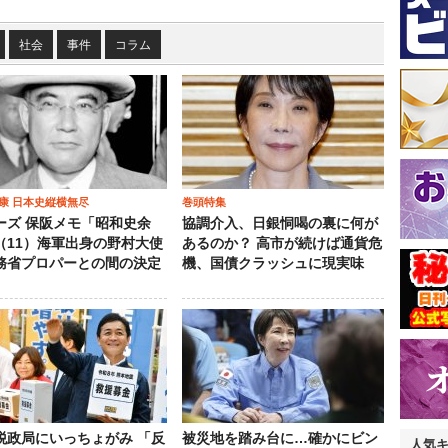
社会
事件
コラム
康 日本史縦横無尽
巻頭特集
ーズ 保阪メモ「昭和史余
協調介入、日銀恫喝の裏に何が
（11）海軍出身の野村大使
あるのか？ 高市が続けば通貨危
務省プロパーとの間の決定
機、国債クラッシュに現実味
税政局にいっちょがみ 「反
被災地を踏み台に…確かにビン
人気