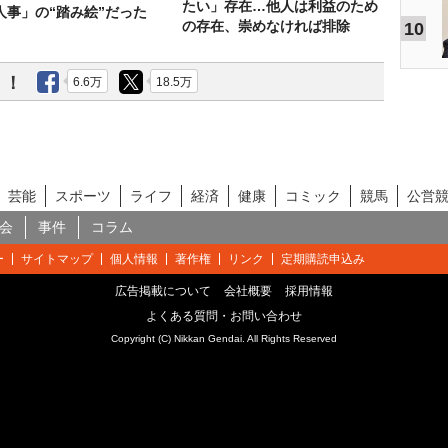
たい」存在…他人は利益のため
人事」の“踏み絵”だった
の存在、崇めなければ排除
10
う！
6.6万
18.5万
芸能
スポーツ
ライフ
経済
健康
コミック
競馬
公営
会
事件
コラム
ー
サイトマップ
個人情報
著作権
リンク
定期購読申込み
広告掲載について
会社概要
採用情報
よくある質問・お問い合わせ
Copyright (C) Nikkan Gendai. All Rights Reserved