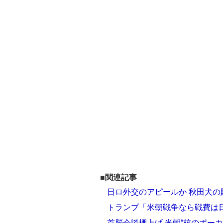
■関連記事
日ロ外交のアピールか 秋田犬
トランプ「米朝戦争なら戦費は
首脳会談棚上げ 米朝“核のポー