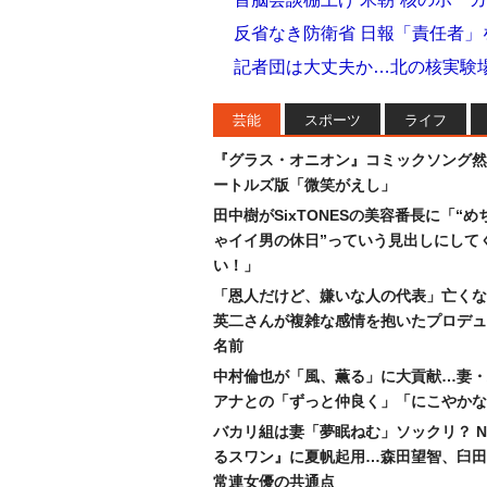
反省なき防衛省 日報「責任者
記者団は大丈夫か…北の核実験
芸能
スポーツ
ライフ
『グラス・オニオン』コミックソング然
ートルズ版「微笑がえし」
田中樹がSixTONESの美容番長に「“め
ゃイイ男の休日”っていう見出しにして
い！」
「恩人だけど、嫌いな人の代表」亡くな
英二さんが複雑な感情を抱いたプロデュ
名前
中村倫也が「風、薫る」に大貢献…妻・
アナとの「ずっと仲良く」「にこやかな
バカリ組は妻「夢眠ねむ」ソックリ？ N
るスワン』に夏帆起用…森田望智、臼田
常連女優の共通点