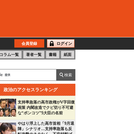
会員登録
ログイン
コラム一覧
著者一覧
書籍
紙面
政治のアクセスランキング
支持率急落の高市政権がV字回復
画策 内閣改造でクビ切り不可避
な“ポンコツ”5大臣の名前
やはり浮上した高市首相「9月退
陣」シナリオ…支持率急落も反