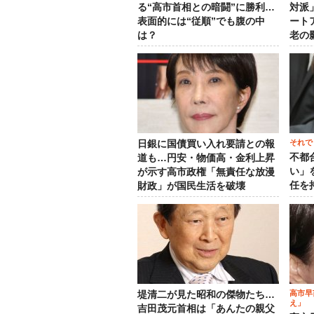
る“高市首相との暗闘”に勝利…
対派
表面的には“従順”でも腹の中
ート
は？
老の
それで
日銀に国債買い入れ要請との報
不都
道も…円安・物価高・金利上昇
い」
が示す高市政権「無責任な放漫
任を
財政」が国民生活を破壊
高市早
堤清二が見た昭和の傑物たち…
え」
吉田茂元首相は「あんたの親父