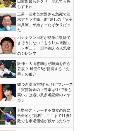
田前監督もチクリ「崩れてる感
じするわ」
三男・清水良太郎さん急死で清
水アキラ沈痛…8年越しの「父子
再共演」が始まったばかりだっ
た
バナナマン日村が簡単に復帰で
きそうにない「もう1つの理由」
…レギュラー11本抱える人気者
のジレンマ
阪神・大山悠輔なぜ離婚を自ら
公表？ 球団OBが指摘する「先
手」の狙い
嘘つき高市首相“鬼リピ”フレーズ
「実質賃金の上昇率はG7で最も
高い」は追い風参考記録のマヤ
カシ
菅野智之トレード不成立の裏に
致命的な“前科”…ここまで11勝4
敗でも市場価値が低かったワケ