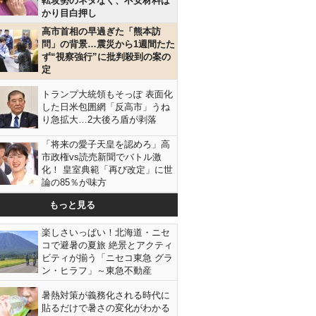
転攻勢のネタなく、不安材料ば
かり目白押し
高市首相の早過ぎた「熊本訪
問」の背景…震災から1週間たた
ず“視察強行”に批判殺到の案の
定
トランプ大統領もそっぽ 表面化
した日米包囲網「反高市」うね
り急拡大…2大後ろ盾が剥落
「将来の愛子天皇を認めろ」高
市政権vs読売新聞でバトル激
化！ 皇室典範「再び改定」に世
論の85％が味方
もっと見る
楽しさいっぱい！北海道・ニセ
コで避暑の夏旅 絶景とアクティ
ビティが揃う「ニセコ東急 グラ
ン・ヒラフ」～東急不動産
暑熱対策が義務化される時代に
貼るだけで暑さの変化がわかる