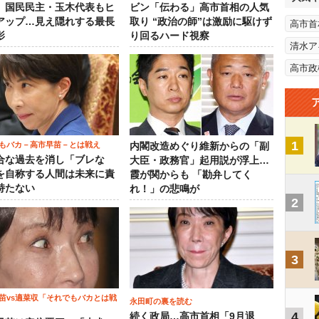
」国民民主・玉木代表もヒ
ビン「伝わる」高市首相の人気
アップ…見え隠れする最長
取り “政治の師”は激励に駆けず
高市首
影
り回るハード視察
清水ア
高市政
1
もバカ－高市早苗－とは戦え
内閣改造めぐり維新からの「副
合な過去を消し「ブレな
大臣・政務官」起用説が浮上…
を自称する人間は未来に責
霞が関からも 「勘弁してく
持たない
れ！」の悲鳴が
2
3
苗vs適菜収「それでもバカとは戦
永田町の裏を読む
4
続く政局…高市首相「9月退