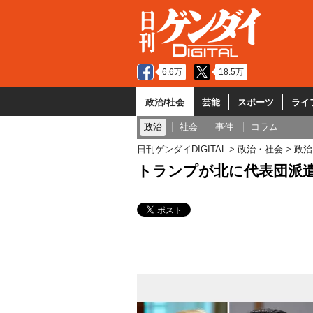
6.6万
18.5万
政治/社会
芸能
スポーツ
ライ
政治
社会
事件
コラム
日刊ゲンダイDIGITAL
政治・社会
政治
トランプが北に代表団派遣