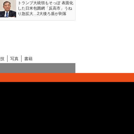
トランプ大統領もそっぽ 表面化
した日米包囲網「反高市」うね
り急拡大…2大後ろ盾が剥落
競技
写真
書籍