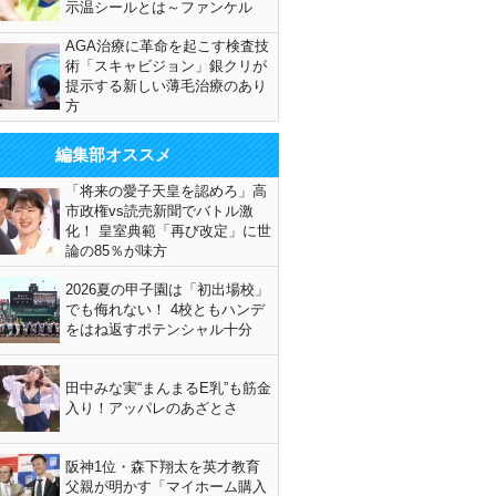
示温シールとは～ファンケル
AGA治療に革命を起こす検査技
術「スキャビジョン」銀クリが
提示する新しい薄毛治療のあり
方
編集部オススメ
「将来の愛子天皇を認めろ」高
市政権vs読売新聞でバトル激
化！ 皇室典範「再び改定」に世
論の85％が味方
2026夏の甲子園は「初出場校」
でも侮れない！ 4校ともハンデ
をはね返すポテンシャル十分
田中みな実“まんまるE乳”も筋金
入り！アッパレのあざとさ
阪神1位・森下翔太を英才教育
父親が明かす「マイホーム購入