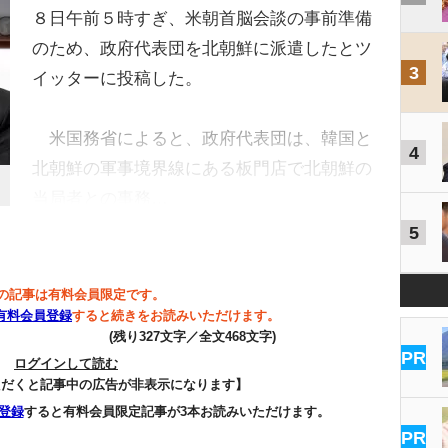
８日午前５時すぎ、米朝首脳会談の事前準備
のため、政府代表団を北朝鮮に派遣したとツ
3
イッターに投稿した。
米国務省によると、政府代表団は、韓国と
4
北朝鮮の軍事境界線にある板門店で北朝鮮の
当局者との事務…
5
の記事は有料会員限定です。
有料会員登録
すると続きをお読みいただけます。
(残り327文字／全文468文字)
PR
ログインして読む
ただくと記事中の広告が非表示になります】
登録
すると有料会員限定記事が3本お読みいただけます。
PR