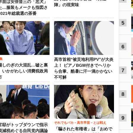
早苗は安倍晋三の「忠犬」
陣」の現実味
た…服装もメークも指図さ
2021年総裁選の茶番
5
6
集
高市首相“被災地利用PV”が大炎
場しのぎの大混乱…嘘と裏
上！ ピアノBGM付きでヘリか
7
、いかがわしい消費税政局
ら合掌、酷暑に汗一滴かかない
方
不可解
8
9
それでもバカ－高市早苗－とは戦え
官邸がトップダウンで指示
「騙された有権者」は「おめで
税減税めぐる自民党内議論