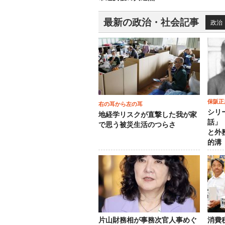
最新の政治・社会記事
政治
保阪正
右の耳から左の耳
シリ
地経学リスクが直撃した我が家
話」
で思う被災生活のつらさ
と外
的溝
片山財務相が事務次官人事めぐ
消費