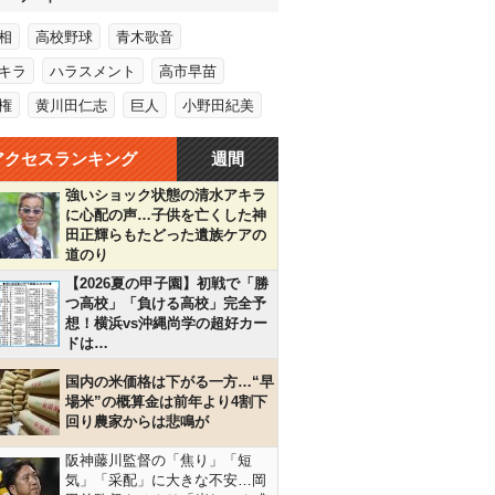
相
高校野球
青木歌音
キラ
ハラスメント
高市早苗
権
黄川田仁志
巨人
小野田紀美
アクセスランキング
週間
強いショック状態の清水アキラ
に心配の声…子供を亡くした神
田正輝らもたどった遺族ケアの
道のり
【2026夏の甲子園】初戦で「勝
つ高校」「負ける高校」完全予
想！横浜vs沖縄尚学の超好カー
ドは…
国内の米価格は下がる一方…“早
場米”の概算金は前年より4割下
回り農家からは悲鳴が
阪神藤川監督の「焦り」「短
気」「采配」に大きな不安…岡