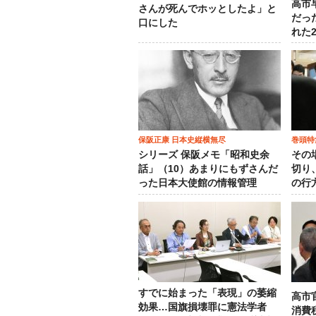
高市
さんが死んでホッとしたよ」と
だっ
口にした
れた
保阪正康 日本史縦横無尽
巻頭特
シリーズ 保阪メモ「昭和史余
その
話」（10）あまりにもずさんだ
切り
った日本大使館の情報管理
の行
すでに始まった「表現」の萎縮
高市
効果…国旗損壊罪に憲法学者
消費