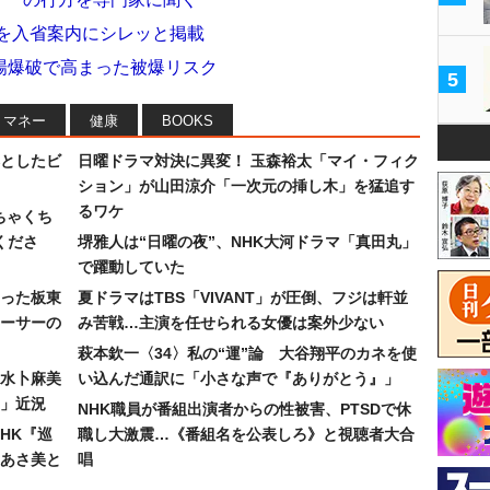
」を入省案内にシレッと掲載
場爆破で高まった被爆リスク
5
マネー
健康
BOOKS
としたビ
日曜ドラマ対決に異変！ 玉森裕太「マイ・フィク
ション」が山田涼介「一次元の挿し木」を猛追す
るワケ
ちゃくち
くださ
堺雅人は“日曜の夜”、NHK大河ドラマ「真田丸」
で躍動していた
った板東
夏ドラマはTBS「VIVANT」が圧倒、フジは軒並
ーサーの
み苦戦…主演を任せられる女優は案外少ない
萩本欽一〈34〉私の“運”論 大谷翔平のカネを使
水卜麻美
い込んだ通訳に「小さな声で『ありがとう』」
」近況
NHK職員が番組出演者からの性被害、PTSDで休
HK『巡
職し大激震…《番組名を公表しろ》と視聴者大合
あさ美と
唱