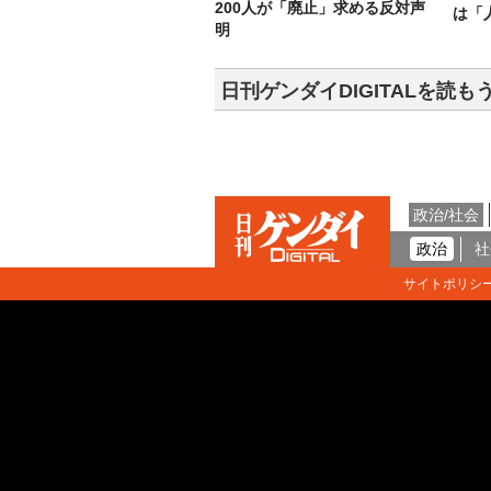
200人が「廃止」求める反対声
は「
明
日刊ゲンダイDIGITALを読も
政治/社会
政治
社
サイトポリシ