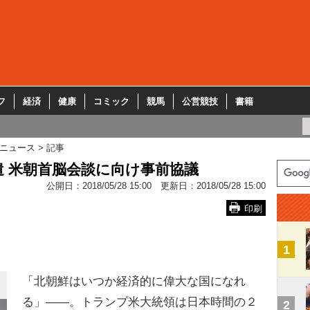
フ
経済
健康
コミック
競馬
公営競技
書籍
ニュース
記事
 米朝首脳会談に向け事前協議
公開日：
2018/05/28 15:00
更新日：
2018/05/28 15:00
印刷
1
「北朝鮮はいつか経済的に偉大な国になれ
る」――。トランプ米大統領は日本時間の２
2