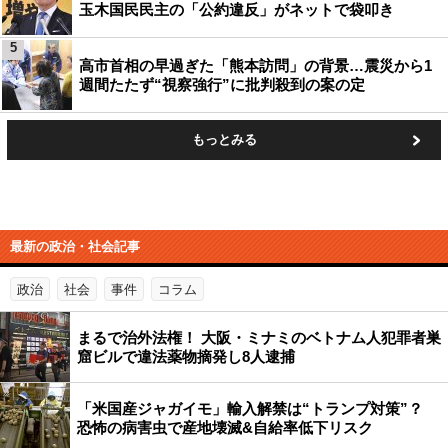
玉木国民民主の「公約違反」がネットで袋叩き
5
高市首相の早過ぎた「熊本訪問」の背景…震災から1
週間たたず“視察強行”に批判殺到の案の定
もっとみる
最新の政治・社会記事
政治
社会
事件
コラム
まるで治外法権！ 大阪・ミナミのベトナム人犯罪者巣
窟ビルで違法薬物摘発し8人逮捕
「米国産ジャガイモ」輸入解禁は“トランプ対策”？
恐怖の病害虫で産地壊滅&自給率低下リスク