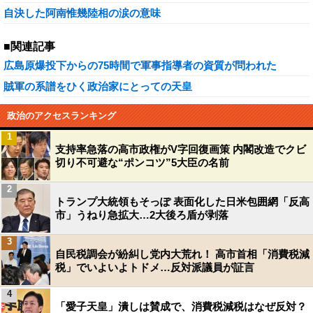
自決した阿南惟幾陸相の涙の意味
■関連記事
広島原爆投下からの75時間で軍事指導者の資質が問われた
賊軍の系譜をひく政治家にとっての天皇
政治のアクセスランキング
1
支持率急落の高市政権がV字回復画策 内閣改造でクビ
切り不可避な“ポンコツ”5大臣の名前
2
トランプ大統領もそっぽ 表面化した日米包囲網「反高
市」うねり急拡大…2大後ろ盾が剥落
3
自民税調会が紛糾し党内大荒れ！ 高市首相「消費税減
税」でいよいよトドメ…反対派議員が証言
4
「愛子天皇」潰しは賛成で、消費税減税はなぜ反対？