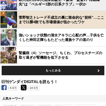
先”は「ベルギー1部の日系クラブ」一択か
3
菅野智之トレード不成立の裏に致命的な“前科”…ここ
まで11勝4敗でも市場価値が低かったワケ
4
強いショック状態の清水アキラに心配の声…子供を亡
くした神田正輝らもたどった遺族ケアの道のり
5
腎臓病（4）ソーセージ、ちくわ、プロセスチーズの
取り過ぎが腎機能を低下させる
もっとみる
日刊ゲンダイDIGITALを読もう！
6.6万
18.5万
人気キーワード