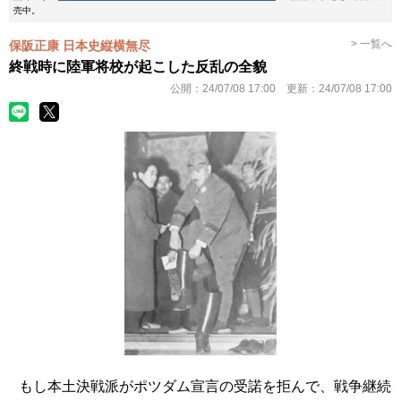
売中。
> 一覧へ
保阪正康 日本史縦横無尽
終戦時に陸軍将校が起こした反乱の全貌
公開：
24/07/08 17:00
更新：
24/07/08 17:00
もし本土決戦派がポツダム宣言の受諾を拒んで、戦争継続