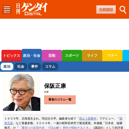
トピックス
政治・社会
芸能
スポーツ
ライフ
マネー
ボートレース
競輪
オートレース
政治
社会
事件
コラム
保阪正康
作家
著者のコラム一覧
１９３９年、北海道生まれ。同志社大卒。編集者を経て「
死なう団事件
」でデビュー。「
昭
和天皇
」など著書多数。２００４年、一連の昭和史研究で菊池寛賞。本連載「日本史 縦横
無尽」が『
「裏切りの近現代史」で読み解く 歴史が暗転するとき
』（講談社）として好評発