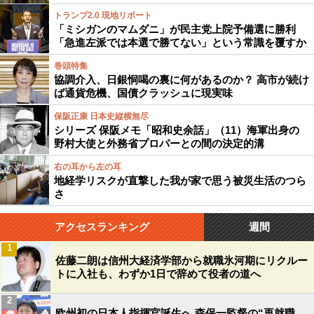
トランプ2.0 現地リポート
「ミシガンのマムダニ」が民主党上院予備選に勝利
「急進左派では本選で勝てない」という常識を覆すか
巻頭特集
協調介入、日銀恫喝の裏に何があるのか？ 高市が続け
ば通貨危機、国債クラッシュに現実味
保阪正康 日本史縦横無尽
シリーズ 保阪メモ「昭和史余話」（11）海軍出身の
野村大使と外務省プロパーとの間の決定的溝
右の耳から左の耳
地経学リスクが直撃した我が家で思う被災生活のつら
さ
アクセスランキング
週間
1
佐藤二朗は信州大経済学部から就職氷河期にリクルー
トに入社も、わずか1日で辞めて役者の道へ
2
欧州初の日本人指揮官誕生へ 森保一監督の“再就職