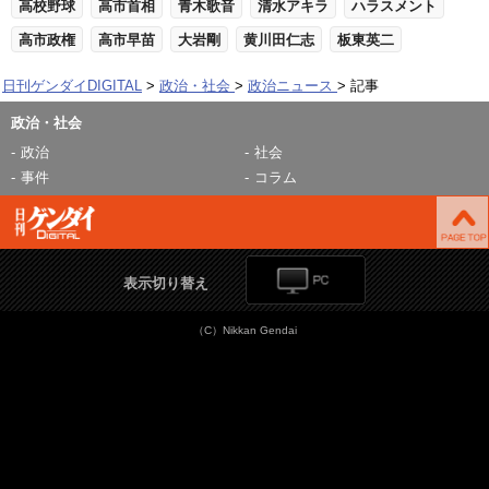
高校野球
高市首相
青木歌音
清水アキラ
ハラスメント
高市政権
高市早苗
大岩剛
黄川田仁志
板東英二
日刊ゲンダイDIGITAL
政治・社会
政治ニュース
記事
政治・社会
政治
社会
事件
コラム
表示切り替え
（C）Nikkan Gendai