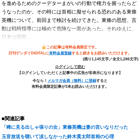
を進めるためのクーデターまがいの行動で権力を握ったらど
うなったのか。その時には首相に擬せられる恐れのある東條
英機について、前回まで検討を続けてきた。東條の思想、言
動は戦時指導には極めて危険な一面があった。それゆえに、
日本は国家…
この記事は有料会員限定です。
日刊ゲンダイDIGITALに
有料会員登録
すると続きをお読みいただけます。
(残り1,145文字／全文1,286文字)
ログインして読む
【ログインしていただくと記事中の広告が非表示になります】
今なら！
メルマガ会員（無料）に登録
すると
有料会員限定記事が3本お読みいただけます。
■関連記事
「稀に見る出しゃ張りの女」東條英機は妻の言いなりだった
玉音放送を聴いて涙しなかった鈴木貫太郎首相の心理