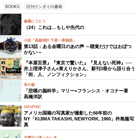
BOOKS
日刊ゲンダイの書籍
修羅にうたう
（24）これは…もしや先代の
小説「高級時計 千夜一夜物語」
第13話：ある金曜日のあの声 ～聴覚だけではおぼつ
かない～
『本屋百景』『東京で驚いた』『見えない死神』──
井上理津子さん×東えりかさん、新刊3冊から語り合う
「街、人、ノンフィクション」
本の森
「悲嘆の脳科学」マリー=フランシス・オコナー著
高橋洋訳
GRAPHIC
アメリカ国籍の写真家が撮影した66年前の
NY「KIJIMA TAKASHI, NEWYORK, 1960」杵島隆写
真
木曜日は夜ふかし本