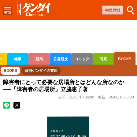
ー
健康
競馬
公営競技
コミック
写真
BOOKS
ボートレース
競輪
オートレース
BOOKS
日刊ゲンダイの書籍
障害者にとって必要な居場所とはどんな所なのか
──「障害者の居場所」立脇恵子著
公開：
26/06/10 06:00
更新：
26/06/10 06:00