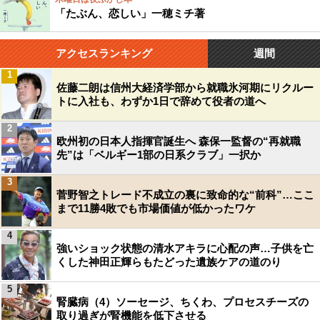
「たぶん、恋しい」一穂ミチ著
アクセスランキング
週間
1
佐藤二朗は信州大経済学部から就職氷河期にリクルー
トに入社も、わずか1日で辞めて役者の道へ
2
欧州初の日本人指揮官誕生へ 森保一監督の“再就職
先”は「ベルギー1部の日系クラブ」一択か
3
菅野智之トレード不成立の裏に致命的な“前科”…ここ
まで11勝4敗でも市場価値が低かったワケ
4
強いショック状態の清水アキラに心配の声…子供を亡
くした神田正輝らもたどった遺族ケアの道のり
5
腎臓病（4）ソーセージ、ちくわ、プロセスチーズの
取り過ぎが腎機能を低下させる