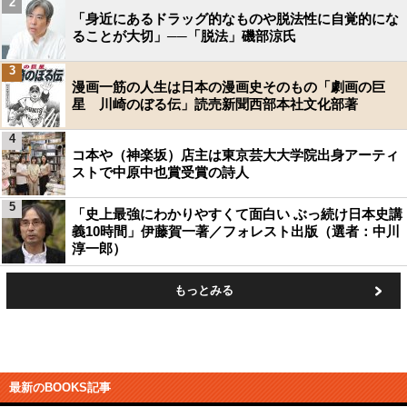
2
「身近にあるドラッグ的なものや脱法性に自覚的にな
ることが大切」──「脱法」磯部涼氏
3
漫画一筋の人生は日本の漫画史そのもの「劇画の巨
星 川崎のぼる伝」読売新聞西部本社文化部著
4
コ本や（神楽坂）店主は東京芸大大学院出身アーティ
ストで中原中也賞受賞の詩人
5
「史上最強にわかりやすくて面白い ぶっ続け日本史講
義10時間」伊藤賀一著／フォレスト出版（選者：中川
淳一郎）
もっとみる
最新のBOOKS記事