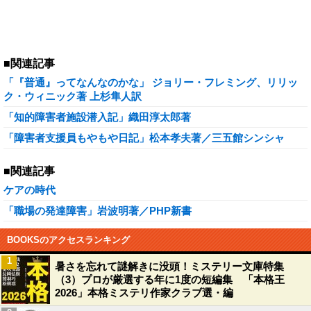
■関連記事
「『普通』ってなんなのかな」 ジョリー・フレミング、リリッ
ク・ウィニック著 上杉隼人訳
「知的障害者施設潜入記」織田淳太郎著
「障害者支援員もやもや日記」松本孝夫著／三五館シンシャ
■関連記事
ケアの時代
「職場の発達障害」岩波明著／PHP新書
BOOKSのアクセスランキング
1
暑さを忘れて謎解きに没頭！ミステリー文庫特集
（3）プロが厳選する年に1度の短編集 「本格王
2026」本格ミステリ作家クラブ選・編