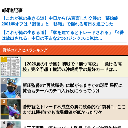
■関連記事
【これが俺の生きる道】中日からFA宣言した交渉の一部始終
2001年オフは「残留」と「移籍」で揺れる毎日を過ごした
【これが俺の生きる道】「家を建てるとトレードされる」「4番
は放出される」中日の不吉な2つのジンクスに俺は…
野球のアクセスランキング
1
【2026夏の甲子園】初戦で「勝つ高校」「負ける高
校」完全予想！横浜vs沖縄尚学の超好カードは…
2
新庄監督の“再就職先”に挙がるまさかの球団 采配に
賛否もチームのテコ入れ役にうってつけ
3
菅野智之トレード不成立の裏に致命的な“前科”…ここ
まで11勝4敗でも市場価値が低かったワケ
4