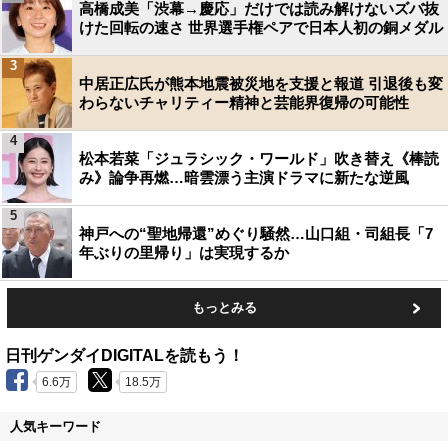
高橋成美「渋幕→慶応」だけでは読み解けないズバ抜
けた回転の速さ 世界選手権ペアで日本人初の銅メダル
3
中居正広氏が熊本地震被災地を支援と報道 引退後も変
わらないチャリティー精神と芸能界復帰の可能性
4
松本若菜「ジュラシック・ワールド」吹き替え《棒読
み》論争再燃…暗雲漂う主演ドラマに新たな逆風
5
神戸への“聖地帰還”めぐり騒然…山口組・司組長「7
年ぶりの里帰り」は実現するか
もっとみる
日刊ゲンダイDIGITALを読もう！
6.6万
18.5万
人気キーワード