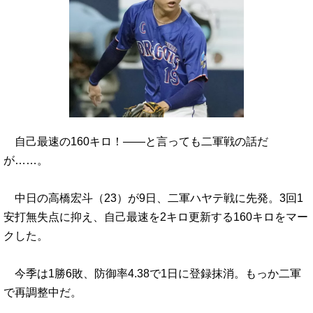
自己最速の160キロ！――と言っても二軍戦の話だ
が……。
中日の高橋宏斗（23）が9日、二軍ハヤテ戦に先発。3回1
安打無失点に抑え、自己最速を2キロ更新する160キロをマー
クした。
今季は1勝6敗、防御率4.38で1日に登録抹消。もっか二軍
で再調整中だ。