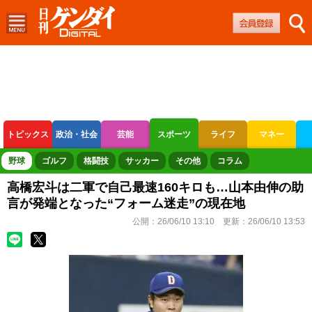
トピックス
政治・社会
芸能
スポーツ
ライフ
マネー
ボートレース
競輪
オートレース
野球
ゴルフ
格闘技
サッカー
その他
コラム
高橋宏斗は二軍で自己最速160キロも…山本由伸の助
言が発端となった“フォーム迷走”の現在地
公開：
26/06/10 13:10
更新：
26/06/10 13:53