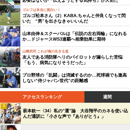
必要はないが「伝えようとする気持ち」が大切だ
ゴルフは本当に面白い！
ゴルゴ松本さん（2）KABA.ちゃんと仲良くなって閃
いた “男”を出さなきゃいいんだ
山本由伸＆スクーバルは「伝説の左右両輪」になれる
か…ドジャースWS3連覇へ相乗効果に期待
山﨑武司 これが俺の生きる道
友人である消防隊ヘリのパイロットが漏らした苦悩
「もう、病気になりそうだった」
プロ野球の「乱闘」は消滅するのか…死球禍でも激高
しない“侍ジャパン世代”の距離感
アクセスランキング
週間
1
萩本欽一〈34〉私の“運”論 大谷翔平のカネを使い込
んだ通訳に「小さな声で『ありがとう』」
2