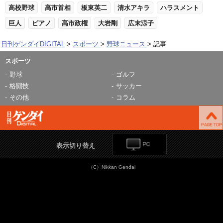
高校野球
高市首相
板東英二
清水アキラ
ハラスメント
巨人
ピアノ
高市政権
大岩剛
広末涼子
日刊ゲンダイDIGITAL
スポーツ
野球ニュース
記事
スポーツ
野球
ゴルフ
格闘技
サッカー
その他
コラム
表示切り替え
（C）Nikkan Gendai