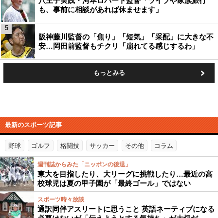
八王子実践・河本ロバート監督「ライブや家族旅行
も、事前に相談があれば休ませます」
5
阪神藤川監督の「焦り」「短気」「采配」に大きな不
安…岡田前監督もチクリ「崩れてる感じするわ」
もっとみる
最新のスポーツ記事
野球
ゴルフ
格闘技
サッカー
その他
コラム
週刊誌からみた「ニッポンの後退」
東大を目指したり、大リーグに挑戦したり…最近の高
校球児は夏の甲子園が「最終ゴール」ではない
スポーツ時々放談
通訳同伴アスリートに思うこと 英語ネーティブになる