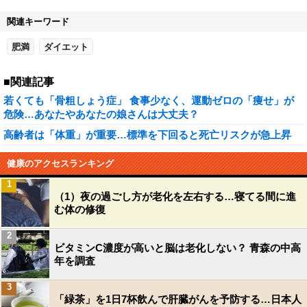
関連キーワード
肥満
ダイエット
■関連記事
若くても「骨粗しょう症」 食事少なく、運動ゼロの「痩せ」が
危険…あなたやあなたの娘さんは大丈夫？
高齢者は「体重」が重要…標準を下回ると死亡リスクが急上昇
健康のアクセスランキング
1
（1）夜の過ごし方が老化を左右する…寝てる間に進
む体の修復
2
ビタミンC濃度が高いと脳は老化しない？ 青森の中高
年を調査
3
「緑茶」を1日7杯飲んで肝臓がんを予防する…日本人