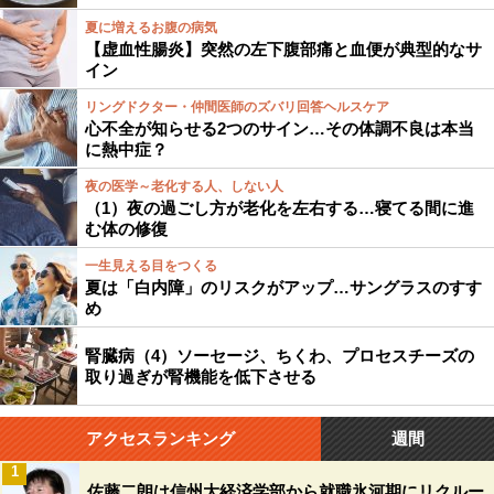
夏に増えるお腹の病気
【虚血性腸炎】突然の左下腹部痛と血便が典型的なサ
イン
リングドクター・仲間医師のズバリ回答ヘルスケア
心不全が知らせる2つのサイン…その体調不良は本当
に熱中症？
夜の医学～老化する人、しない人
（1）夜の過ごし方が老化を左右する…寝てる間に進
む体の修復
一生見える目をつくる
夏は「白内障」のリスクがアップ…サングラスのすす
め
腎臓病（4）ソーセージ、ちくわ、プロセスチーズの
取り過ぎが腎機能を低下させる
アクセスランキング
週間
1
佐藤二朗は信州大経済学部から就職氷河期にリクルー