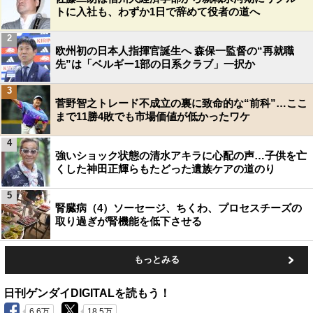
トに入社も、わずか1日で辞めて役者の道へ
2
欧州初の日本人指揮官誕生へ 森保一監督の“再就職
先”は「ベルギー1部の日系クラブ」一択か
3
菅野智之トレード不成立の裏に致命的な“前科”…ここ
まで11勝4敗でも市場価値が低かったワケ
4
強いショック状態の清水アキラに心配の声…子供を亡
くした神田正輝らもたどった遺族ケアの道のり
5
腎臓病（4）ソーセージ、ちくわ、プロセスチーズの
取り過ぎが腎機能を低下させる
もっとみる
日刊ゲンダイDIGITALを読もう！
6.6万
18.5万