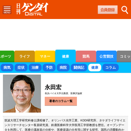
スポーツ
ライフ
マネー
健康
競馬
公営競技
コミッ
ボートレース
競輪
オートレース
病気
症状
治療
予防
病院
闘病記
健康
コラム
永田宏
長浜バイオ大学元教授、医事評論家
著者のコラム一覧
筑波大理工学研究科修士課程修了。オリンパス光学工業、KDDI研究所、タケダライフサイエ
ンスリサーチセンター客員研究員、鈴鹿医療科学大学医用工学部教授を歴任。オープンデー
タを利用して、医療介護政策の分析や、医療資源の分布等に関する研究、国民の消費動向か