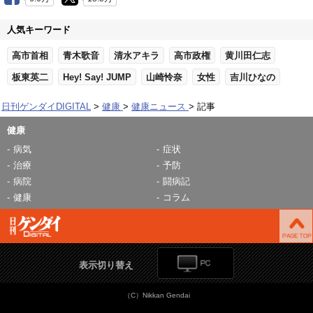
人気キーワード
高市首相
青木歌音
清水アキラ
高市政権
黄川田仁志
板東英二
Hey! Say! JUMP
山崎怜奈
女性
吉川ひなの
日刊ゲンダイDIGITAL
健康
健康ニュース
記事
健康
病気
症状
治療
予防
病院
闘病記
健康
コラム
表示切り替え
（C）Nikkan Gendai