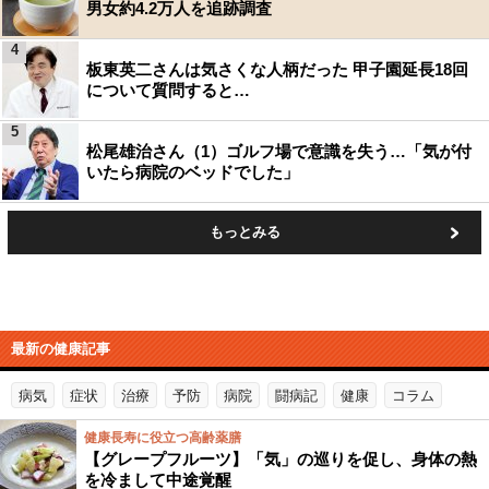
男女約4.2万人を追跡調査
4
板東英二さんは気さくな人柄だった 甲子園延長18回
について質問すると…
5
松尾雄治さん（1）ゴルフ場で意識を失う…「気が付
いたら病院のベッドでした」
もっとみる
最新の健康記事
病気
症状
治療
予防
病院
闘病記
健康
コラム
健康長寿に役立つ高齢薬膳
【グレープフルーツ】「気」の巡りを促し、身体の熱
を冷まして中途覚醒