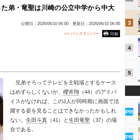
った弟・竜聖は川崎の公立中学から中大
3
公開日：
2026/06/10 06:00
更新日：
2026/06/10 06:00
>> バックナンバー
印刷
4
5
兄弟そろってテレビを主戦場とするケース
はめずらしくないが、
櫻井翔
（44）のアドバ
イスがなければ、この2人が同時期に画面で活
躍する姿を見ることはできなかったかもしれ
PR
ない。
生田斗真
（41）と
生田竜聖
（37）の場
合である。
PR