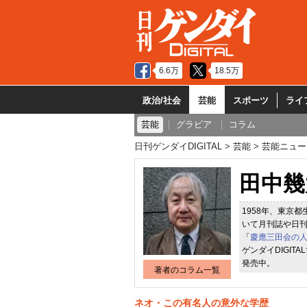
6.6万
18.5万
政治/社会
芸能
スポーツ
ライ
芸能
グラビア
コラム
日刊ゲンダイDIGITAL
芸能
芸能ニュー
田中幾
1958年、東京
いて月刊誌や日
「
慶應三田会の
ゲンダイDIGI
発売中。
著者のコラム一覧
ネオ・この有名人の意外な学歴