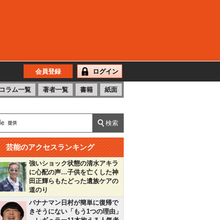
会員登録
ログイン
コラム一覧
著者一覧
書籍
紙面
芸能のアクセスランキング
強いショック状態の清水アキラ
に心配の声…子供を亡くした神
田正輝らもたどった遺族ケアの
道のり
バナナマン日村が簡単に復帰で
きそうにない「もう1つの理由」