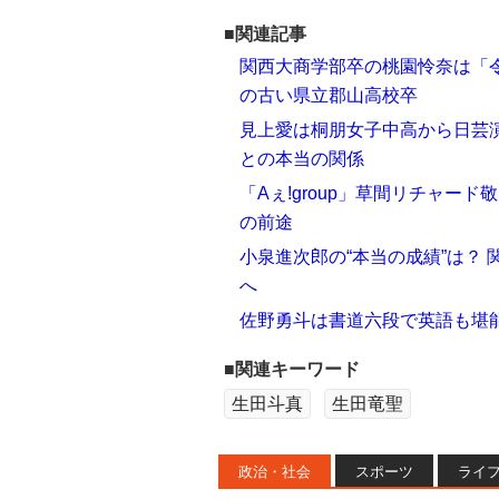
■関連記事
関西大商学部卒の桃園怜奈は「令
の古い県立郡山高校卒
見上愛は桐朋女子中高から日芸
との本当の関係
「Aぇ!group」草間リチャー
の前途
小泉進次郎の“本当の成績”は？
へ
佐野勇斗は書道六段で英語も堪
■関連キーワード
生田斗真
生田竜聖
政治・社会
スポーツ
ライ