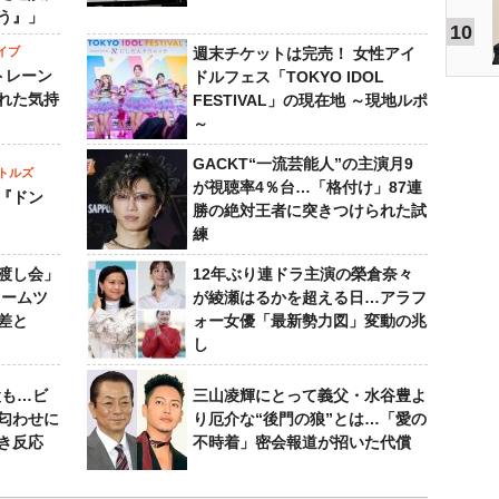
う』」
10
イブ
週末チケットは完売！ 女性アイ
トレーン
ドルフェス「TOKYO IDOL
れた気持
FESTIVAL」の現在地 ～現地ルポ
～
GACKT“一流芸能人”の主演月9
トルズ
が視聴率4％台…「格付け」87連
『ドン
勝の絶対王者に突きつけられた試
練
渡し会」
12年ぶり連ドラ主演の榮倉奈々
ドームツ
が綾瀬はるかを超える日…アラフ
差と
ォー女優「最新勢力図」変動の兆
し
設も…ビ
三山凌輝にとって義父・水谷豊よ
匂わせに
り厄介な“後門の狼”とは…「愛の
き反応
不時着」密会報道が招いた代償