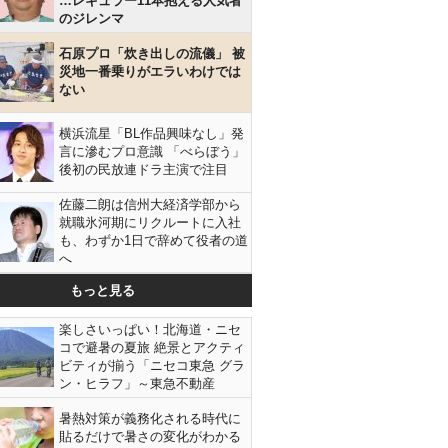
…レギュラー11本抱える人気者
のジレンマ
石原プロ「炊き出しの流儀」 被
災地一番乗りがエラいわけでは
ない
横浜流星「BL作品興味なし」発
言に滲むプロ意識 「べらぼう」
後初の民放連ドラ主演で注目
佐藤二朗は信州大経済学部から
就職氷河期にリクルートに入社
も、わずか1日で辞めて役者の道
へ
もっと見る
楽しさいっぱい！北海道・ニセ
コで避暑の夏旅 絶景とアクティ
ビティが揃う「ニセコ東急 グラ
ン・ヒラフ」～東急不動産
暑熱対策が義務化される時代に
貼るだけで暑さの変化がわかる