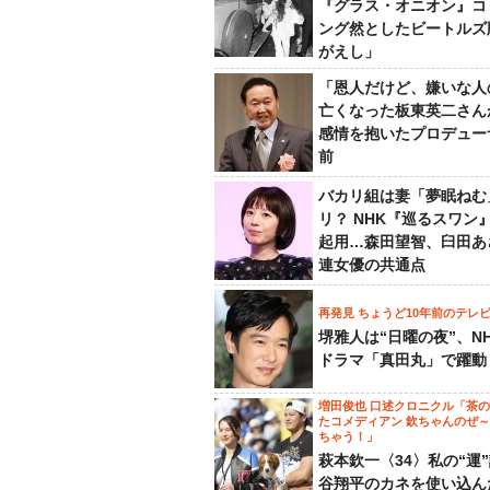
『グラス・オニオン』コ
ング然としたビートルズ
がえし」
「恩人だけど、嫌いな人
亡くなった板東英二さん
感情を抱いたプロデュー
前
バカリ組は妻「夢眠ねむ
リ？ NHK『巡るスワン
起用…森田望智、臼田あ
連女優の共通点
再発見 ちょうど10年前のテレ
堺雅人は“日曜の夜”、N
ドラマ「真田丸」で躍動
増田俊也 口述クロニクル「茶
たコメディアン 欽ちゃんのぜ
ちゃう！」
萩本欽一〈34〉私の“運
谷翔平のカネを使い込ん