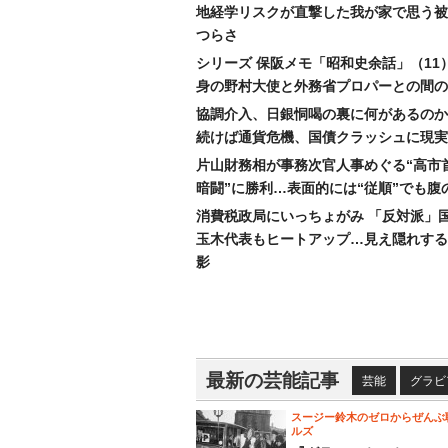
地経学リスクが直撃した我が家で思う被
つらさ
シリーズ 保阪メモ「昭和史余話」（11
身の野村大使と外務省プロパーとの間の
協調介入、日銀恫喝の裏に何があるのか
続けば通貨危機、国債クラッシュに現実
片山財務相が事務次官人事めぐる“高市
暗闘”に勝利…表面的には“従順”でも腹
消費税政局にいっちょがみ 「反対派」
玉木代表もヒートアップ…見え隠れする
影
最新の芸能記事
芸能
グラビ
スージー鈴木のゼロからぜんぶ
ルズ