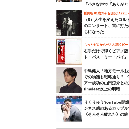
「小さな声で『ありがと
坂田明 81歳の今も現役JAZZラ
（8）人生を変えたコル
のコンサート、雷に打た
ちになった
もっとゼロからぜんぶ聴くビー
右手だけで弾くピアノ版
ト・パス・ミー・バイ』
中島健人「地方モールお
での物議も戦略通り？ 
アー成功の山田涼介との
timelesz炎上の明暗
りくりゅうYouTube開
ジネス感のあるカップル
《そろそろ疲れた》の飽