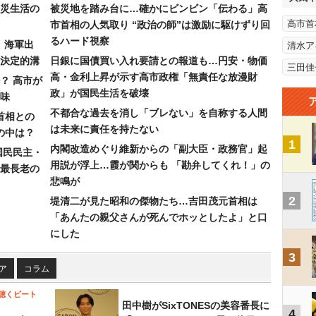
災生活の
被災地を踏み台に…確かにビンビン「伝わる」高
高市首
市首相の人気取り “政治の師”は激励に駆けずり回
るハード視察
）海軍出
清水ア
決定的溝
日銀に国債買い入れ要請との報道も…円安・物価
三田佳
高・金利上昇が示す高市政権「無責任な放漫財
？ 高市が
政」が国民生活を破壊
味
不都合な過去を消し「ブレない」を自称する人間
首相との
は未来に責任を持たない
の中は？
1
内閣改造めぐり維新からの「副大臣・政務官」起
国民民主・
用説が浮上…霞が関からも 「勘弁してくれ！」の
最長老の
悲鳴が
2
堤清二が見た昭和の傑物たち…吉田茂元首相は
「あんたの親父さんが死んでホッとしたよ」と口
にした
3
ア
コラム
聴くビート
田中樹がSixTONESの美容番長に
4