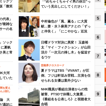
ミックソ
「“めちゃくちゃイイ男の休日”っ
版「微笑
ていう見出しにしてください！」
5
の代表」
中村倫也が「風、薫る」に大貢
が複雑な
献…妻・水卜麻美アナとの「ずっ
サーの名
と仲良く」「にこやかな」近況
6
」ソック
日曜ドラマ対決に異変！ 玉森裕
』に夏帆
太「マイ・フィクション」が山田
さ美と常
涼介「一次元の挿し木」を猛追す
7
るワケ
芸能界クロスロード
ビ
夏ドラマはTBS「VIVANT」が圧
HK大河
8
倒、フジは軒並み苦戦…主演を任
していた
せられる女優は案外少ない
の間を変え
NHK職員が番組出演者からの性
～んぶ話し
9
被害、PTSDで休職し大激震…
《番組名を公表しろ》と視聴者大
”論 大
合唱
だ通訳に