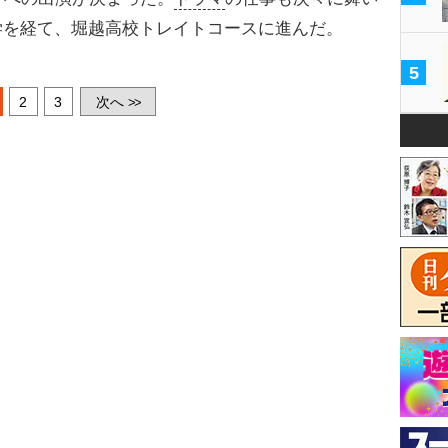
学を経て、堀越高校トレイトコースに進んだ。
5
2
3
次へ
>>