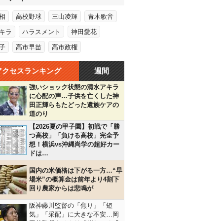
相
高校野球
三山凌輝
青木歌音
キラ
ハラスメント
神田愛花
子
高市早苗
高市政権
アクセスランキング
週間
強いショック状態の清水アキラ
に心配の声…子供を亡くした神
田正輝らもたどった遺族ケアの
道のり
【2026夏の甲子園】初戦で「勝
つ高校」「負ける高校」完全予
想！横浜vs沖縄尚学の超好カー
ドは…
国内の米価格は下がる一方…“早
場米”の概算金は前年より4割下
回り農家からは悲鳴が
阪神藤川監督の「焦り」「短
気」「采配」に大きな不安…岡