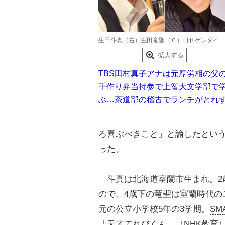
生田斗真（右）生田竜聖（Ｃ）日刊ゲンダイ
拡大する
TBS田村真子アナは元厚労相の父
手作り弁当持参で上智大文学部で
ぶ…茶道部の稽古でランチがとれ
ろ喜ぶべきこと」と諭したとい
った。
斗真は北海道室蘭市生まれ。2
ので、4歳下の竜聖は室蘭時代の
元の公立小学校5年の3学期。
SM
「天才てれびくん」（
NHK
教育