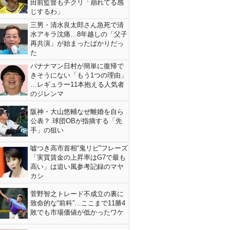
田前監督もチクリ「崩れてる感
じするわ」
三男・清水良太郎さん急死で清
水アキラ沈痛…8年越しの「父子
再共演」が始まったばかりだっ
た
バナナマン日村が簡単に復帰で
きそうにない「もう1つの理由」
…レギュラー11本抱える人気者
のジレンマ
阪神・大山悠輔なぜ離婚を自ら
公表？ 球団OBが指摘する「先
手」の狙い
嘘つき高市首相“鬼リピ”フレーズ
「実質賃金の上昇率はG7で最も
高い」は追い風参考記録のマヤ
カシ
菅野智之トレード不成立の裏に
致命的な“前科”…ここまで11勝4
敗でも市場価値が低かったワケ