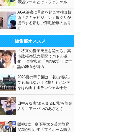
示温シールとは～ファンケル
AGA治療に革命を起こす検査技
術「スキャビジョン」銀クリが
提示する新しい薄毛治療のあり
方
編集部オススメ
「将来の愛子天皇を認めろ」高
市政権vs読売新聞でバトル激
化！ 皇室典範「再び改定」に世
論の85％が味方
2026夏の甲子園は「初出場校」
でも侮れない！ 4校ともハンデ
をはね返すポテンシャル十分
田中みな実“まんまるE乳”も筋金
入り！アッパレのあざとさ
阪神1位・森下翔太を英才教育
父親が明かす「マイホーム購入