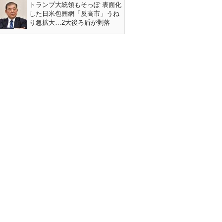
トランプ大統領もそっぽ 表面化
した日米包囲網「反高市」うね
り急拡大…2大後ろ盾が剥落