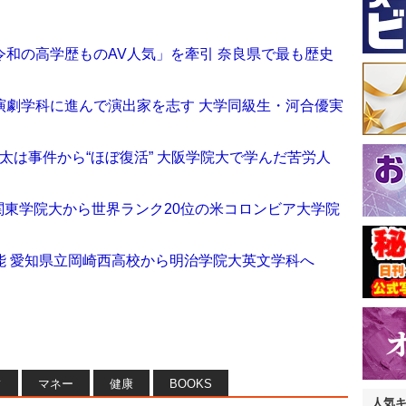
和の高学歴ものAV人気」を牽引 奈良県で最も歴史
演劇学科に進んで演出家を志す 大学同級生・河合優実
ド敬太は事件から“ほぼ復活” 大阪学院大で学んだ苦労人
 関東学院大から世界ランク20位の米コロンビア大学院
能 愛知県立岡崎西高校から明治学院大英文学科へ
フ
マネー
健康
BOOKS
人気