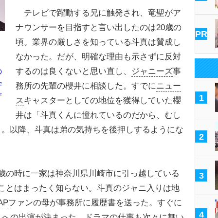
テレビで躍動する兄に触発され、竜聖がア
ナウンサーを目指すと言い出したのは20歳の
PR
頃。業界の厳しさを知っている斗真は賛成し
なかった。だが、明確な理由も示さずに反対
するのは良くないと思い直し、
ジャニーズ
事
の
学
務所の先輩の櫻井に相談した。すでに
ニュー
ず
1
ス
キャスターとしての地位を獲得していた櫻
井は「斗真くんに憧れているのだから、むし
う。以降、斗真は弟の気持ちを後押しするようにな
2
歳の時に一家は神奈川県川崎市に引っ越している
3
ことはまったく知らない。斗真のジャニ入りは地
AP
ファンの母が事務所に履歴書を送った。すぐに
4
）への出演が決まった。
ドラマ
の仕事も次々に舞い