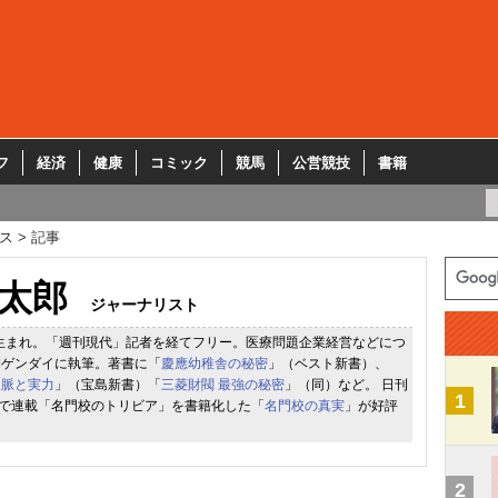
フ
経済
健康
コミック
競馬
公営競技
書籍
ス
記事
太郎
ジャーナリスト
都生まれ。「週刊現代」記者を経てフリー。医療問題企業経営などにつ
刊ゲンダイに執筆。著書に「
慶應幼稚舎の秘密
」（ベスト新書）、
人脈と実力
」（宝島新書）「
三菱財閥 最強の秘密
」（同）など。 日刊
1
TALで連載「名門校のトリビア」を書籍化した「
名門校の真実
」が好評
2