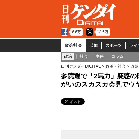
6.6万
18.5万
政治/社会
芸能
スポーツ
ライ
政治
社会
事件
コラム
日刊ゲンダイDIGITAL
政治・社会
政治
参院選で「2馬力」疑惑の
がいのスカスカ会見でウ