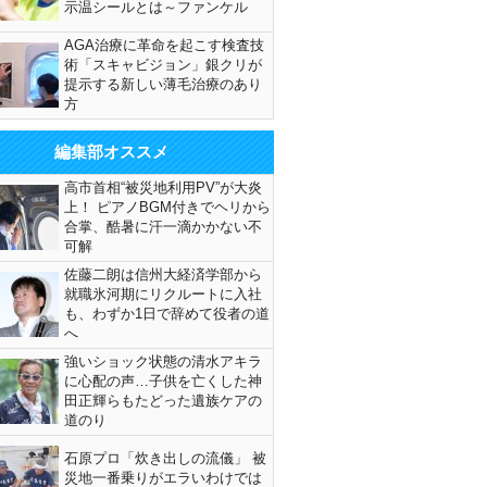
示温シールとは～ファンケル
AGA治療に革命を起こす検査技
術「スキャビジョン」銀クリが
提示する新しい薄毛治療のあり
方
編集部オススメ
高市首相“被災地利用PV”が大炎
上！ ピアノBGM付きでヘリから
合掌、酷暑に汗一滴かかない不
可解
佐藤二朗は信州大経済学部から
就職氷河期にリクルートに入社
も、わずか1日で辞めて役者の道
へ
強いショック状態の清水アキラ
に心配の声…子供を亡くした神
田正輝らもたどった遺族ケアの
道のり
石原プロ「炊き出しの流儀」 被
災地一番乗りがエラいわけでは