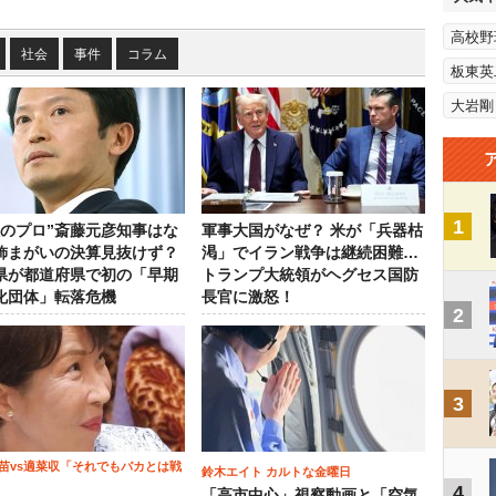
高校野
社会
事件
コラム
板東英
大岩剛
1
政のプロ”斎藤元彦知事はな
軍事大国がなぜ？ 米が「兵器枯
飾まがいの決算見抜けず？
渇」でイラン戦争は継続困難…
県が都道府県で初の「早期
トランプ大統領がヘグセス国防
化団体」転落危機
長官に激怒！
2
3
苗vs適菜収「それでもバカとは戦
鈴木エイト カルトな金曜日
4
「高市中心」視察動画と「空気