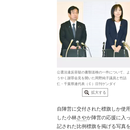
公選法違反容疑の書類送検の一件について、よ
うやく謝罪会見を開いた岡野純子議員と竹詰
仁・千葉県連代表（Ｃ）日刊ゲンダイ
拡大する
自陣営に交付された標旗しか使
した小林
さや
か陣営の応援に入
記された比例標旗を掲げる写真を