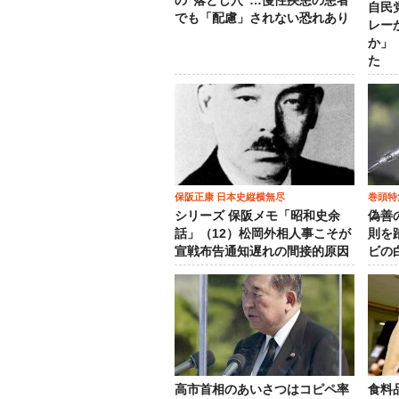
の“落とし穴”…慢性疾患の患者
自民
でも「配慮」されない恐れあり
レー
か」
た
保阪正康 日本史縦横無尽
巻頭特
シリーズ 保阪メモ「昭和史余
偽善
話」（12）松岡外相人事こそが
則を
宣戦布告通知遅れの間接的原因
ビの
高市首相のあいさつはコピペ率
食料