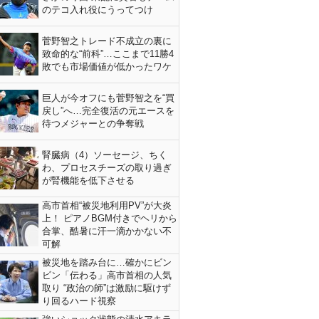
のテコ入れ役にうってつけ
菅野智之トレード不成立の裏に
致命的な“前科”…ここまで11勝4
敗でも市場価値が低かったワケ
巨人が今オフにも菅野智之を“買
戻し”へ…完全復活の元エースを
待つメジャーとの争奪戦
腎臓病（4）ソーセージ、ちく
わ、プロセスチーズの取り過ぎ
が腎機能を低下させる
高市首相“被災地利用PV”が大炎
上！ ピアノBGM付きでヘリから
合掌、酷暑に汗一滴かかない不
可解
被災地を踏み台に…確かにビン
ビン「伝わる」高市首相の人気
取り “政治の師”は激励に駆けず
り回るハード視察