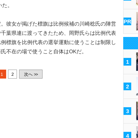
いた。
PR
。彼女が掲げた標旗は比例候補の川崎稔氏の陣営
で千葉県連に渡ってきたため、岡野氏らは比例代表
比例標旗を比例代表の選挙運動に使うことは制限し
氏不在の場で使うこと自体はOKだ。
1
1
2
次へ
>>
2
3
4