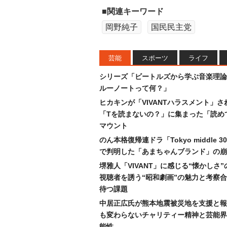
■関連キーワード
岡野純子
国民民主党
芸能
スポーツ
ライフ
シリーズ「ビートルズから学ぶ音楽理論
ルーノートって何？」
ヒカキンが「VIVANTハラスメント」さ
「Tを読まないの？」に集まった「読め
マウント
のん本格復帰連ドラ「Tokyo middle 
で判明した「あまちゃんブランド」の崩
堺雅人「VIVANT」に感じる“懐かしさ
視聴者を誘う“昭和劇画”の魅力と考察
待つ課題
中居正広氏が熊本地震被災地を支援と報
も変わらないチャリティー精神と芸能界
能性