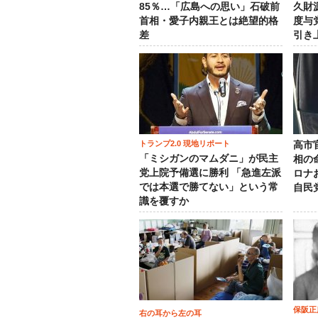
85％…「広島への思い」石破前
久財
首相・愛子内親王とは絶望的格
度与
差
引き
トランプ2.0 現地リポート
高市
「ミシガンのマムダニ」が民主
相の
党上院予備選に勝利 「急進左派
ロナ
では本選で勝てない」という常
自民
識を覆すか
保阪正
右の耳から左の耳