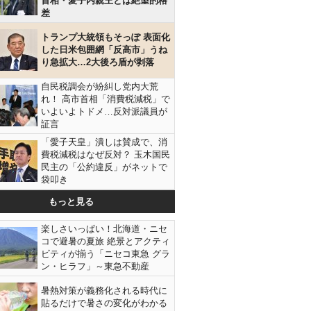
首相・愛子内親王とは絶望的格
差
トランプ大統領もそっぽ 表面化
した日米包囲網「反高市」うね
り急拡大…2大後ろ盾が剥落
自民税調会が紛糾し党内大荒
れ！ 高市首相「消費税減税」で
いよいよトドメ…反対派議員が
証言
「愛子天皇」潰しは賛成で、消
費税減税はなぜ反対？ 玉木国民
民主の「公約違反」がネットで
袋叩き
もっと見る
楽しさいっぱい！北海道・ニセ
コで避暑の夏旅 絶景とアクティ
ビティが揃う「ニセコ東急 グラ
ン・ヒラフ」～東急不動産
暑熱対策が義務化される時代に
貼るだけで暑さの変化がわかる