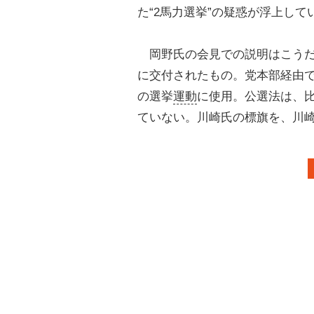
た“2馬力選挙”の疑惑が浮上して
岡野氏の会見での説明はこうだ
に交付されたもの。党本部経由
の選挙
運動
に使用。公選法は、
ていない。川崎氏の標旗を、川崎