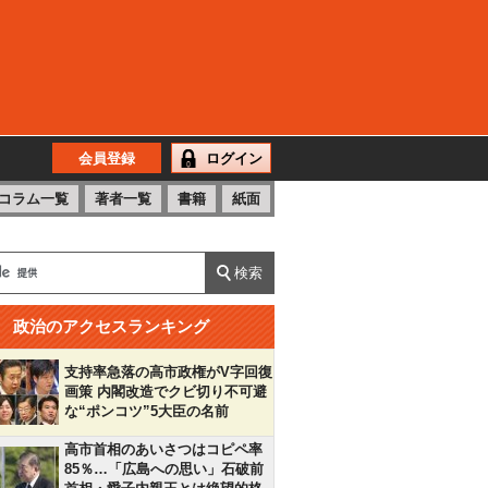
会員登録
ログイン
コラム一覧
著者一覧
書籍
紙面
政治のアクセスランキング
支持率急落の高市政権がV字回復
画策 内閣改造でクビ切り不可避
な“ポンコツ”5大臣の名前
高市首相のあいさつはコピペ率
85％…「広島への思い」石破前