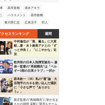
球
高市首相
清水アキラ
二
ハラスメント
高市政権
黄川田仁志
広末涼子
巨人
アクセスランキング
週間
中村倫也が「風、薫る」に大貢
献…妻・水卜麻美アナとの「ず
っと仲良く」「にこやかな」近
況
欧州初の日本人指揮官誕生へ 森
保一監督の“再就職先”は「ベル
ギー1部の日系クラブ」一択か
萩本欽一〈34〉私の“運”論 大
谷翔平のカネを使い込んだ通訳
に「小さな声で『ありがと
う』」
新庄監督の“再就職先”に挙がるま
さかの球団 采配に賛否もチーム