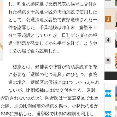
し、昨夏の参院選で比例代表の候補に交付さ
れた標旗を千葉
選挙
区の街頭演説で使用した
3
として、公選法違反容疑で書類送検された一
件を謝罪した。千葉地検は昨年末、嫌疑不十
分で不起訴としていたが、
日刊ゲンダイ
の報
4
道で問題が発覚してから半年を経て、ようや
く公の場で自ら説明した。
5
標旗とは、候補者や陣営が街頭演説する際
に必要な「選挙の七つ道具」のひとつ。参院
選の場合、選挙区の候補には1つしか与えられ
ないが、比例候補には6つ交付される。原則、
PR
用が許されないのだが、岡野氏は千葉選挙区で出馬
った際、別の比例候補の標旗を掲示。小林氏の名が
SNSに投稿した。選挙区で比例の標旗を利用し
PR