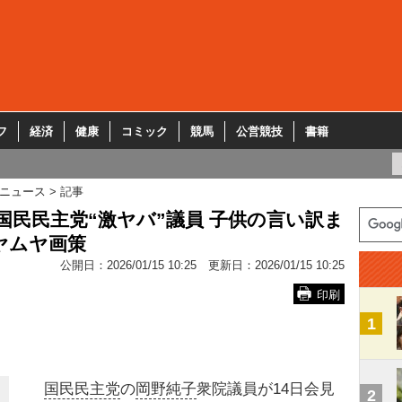
フ
経済
健康
コミック
競馬
公営競技
書籍
ニュース
記事
国民民主党“激ヤバ”議員 子供の言い訳ま
ヤムヤ画策
公開日：
2026/01/15 10:25
更新日：
2026/01/15 10:25
印刷
1
国民民主党
の
岡野純子
衆院議員が14日会見
2