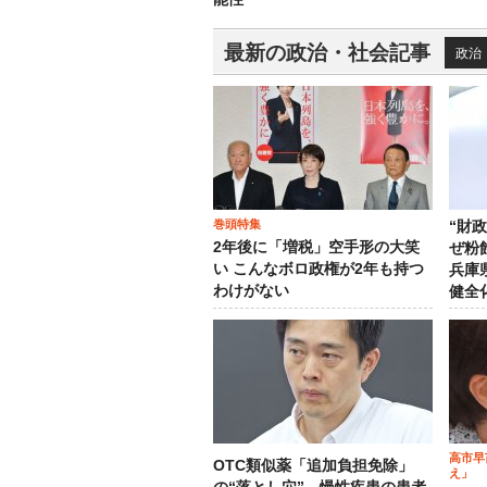
最新の政治・社会記事
政治
巻頭特集
“財
2年後に「増税」空手形の大笑
ぜ粉
い こんなボロ政権が2年も持つ
兵庫
わけがない
健全
高市早
OTC類似薬「追加負担免除」
え」