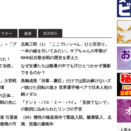
マネー
健康
BOOKS
」～「ブ
北島三郎（1）「ここでいっぺん、ひと区切り。
一本の線を引いてみたい」サブちゃんの卒業が
NHK紅白歌合戦の歴史を変えた
れた！
て当然」
なぜ女優たちは酷暑の中でも汗ひとつかかず撮影
できるのか？
30」大苦戦
高橋成美「渋幕→慶応」だけでは読み解けないズ
壊
バ抜けた回転の速さ 世界選手権ペアで日本人初の
銅メダル
”の正体…
合戦の先に
『ドント・パス・ミー・バイ』「見捨てないで」
の歌詞に込められたリンゴの予言
道 引退後
（69）慢性の喘息発作で緊急入院。酸素吸入、点
復帰の可
滴、投薬の最晩年
人気