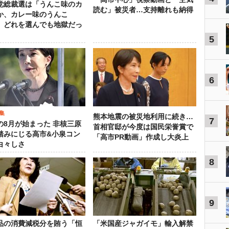
党総裁選は「うんこ味のカ
読む」被災者…支持離れも納得
か、カレー味のうんこ
 どれを選んでも地獄だっ
5
6
集
熊本地震の被災地利用に続き…
7
の8月が始まった 非核三原
首相官邸が今度は国民栄誉賞で
踏みにじる高市&小泉コン
「高市PR動画」作成し大炎上
白々しさ
8
9
品の消費減税分を賄う「恒
「米国産ジャガイモ」輸入解禁