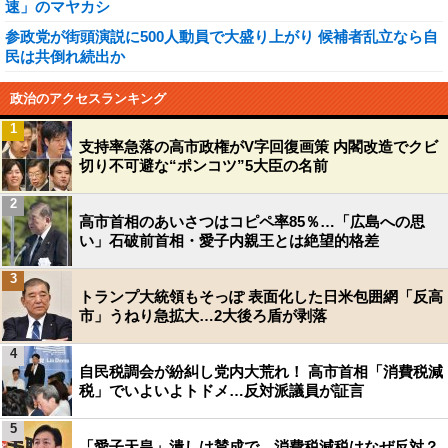
速」のマヤカシ
参政党が街頭演説に500人動員で大盛り上がり 候補者乱立なら自
民は共倒れ続出か
政治のアクセスランキング
1
支持率急落の高市政権がV字回復画策 内閣改造でクビ
切り不可避な“ポンコツ”5大臣の名前
2
高市首相のあいさつはコピペ率85％…「広島への思
い」石破前首相・愛子内親王とは絶望的格差
3
トランプ大統領もそっぽ 表面化した日米包囲網「反高
市」うねり急拡大…2大後ろ盾が剥落
4
自民税調会が紛糾し党内大荒れ！ 高市首相「消費税減
税」でいよいよトドメ…反対派議員が証言
5
「愛子天皇」潰しは賛成で、消費税減税はなぜ反対？