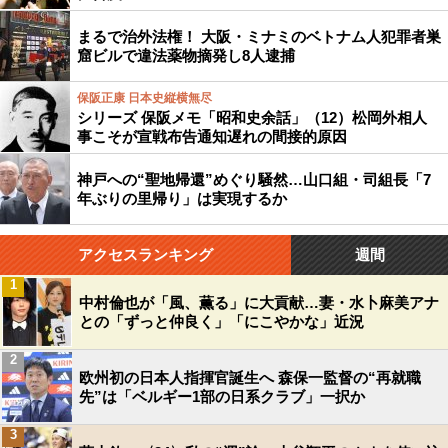
まるで治外法権！ 大阪・ミナミのベトナム人犯罪者巣
窟ビルで違法薬物摘発し8人逮捕
保阪正康 日本史縦横無尽
シリーズ 保阪メモ「昭和史余話」（12）松岡外相人
事こそが宣戦布告通知遅れの間接的原因
神戸への“聖地帰還”めぐり騒然…山口組・司組長「7
年ぶりの里帰り」は実現するか
アクセスランキング
週間
1
中村倫也が「風、薫る」に大貢献…妻・水卜麻美アナ
との「ずっと仲良く」「にこやかな」近況
2
欧州初の日本人指揮官誕生へ 森保一監督の“再就職
先”は「ベルギー1部の日系クラブ」一択か
3