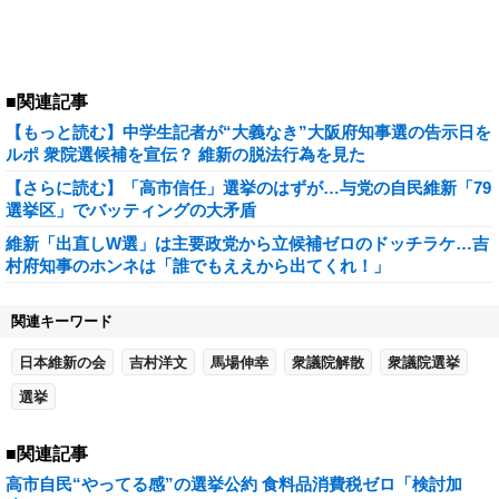
■関連記事
【もっと読む】中学生記者が“大義なき”大阪府知事選の告示日を
ルポ 衆院選候補を宣伝？ 維新の脱法行為を見た
【さらに読む】「高市信任」選挙のはずが…与党の自民維新「79
選挙区」でバッティングの大矛盾
維新「出直しW選」は主要政党から立候補ゼロのドッチラケ…吉
村府知事のホンネは「誰でもええから出てくれ！」
関連キーワード
日本維新の会
吉村洋文
馬場伸幸
衆議院解散
衆議院選挙
選挙
■関連記事
高市自民“やってる感”の選挙公約 食料品消費税ゼロ「検討加