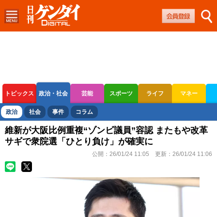
トピックス
政治・社会
芸能
スポーツ
ライフ
マネー
ボートレース
競輪
オートレース
政治
社会
事件
コラム
維新が大阪比例重複“ゾンビ議員”容認 またもや改革
サギで衆院選「ひとり負け」が確実に
公開：
26/01/24 11:05
更新：
26/01/24 11:06