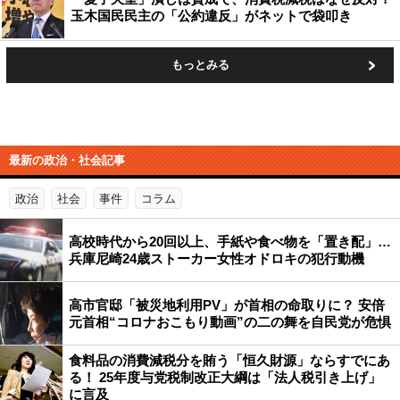
玉木国民民主の「公約違反」がネットで袋叩き
もっとみる
最新の政治・社会記事
政治
社会
事件
コラム
高校時代から20回以上、手紙や食べ物を「置き配」…
兵庫尼崎24歳ストーカー女性オドロキの犯行動機
高市官邸「被災地利用PV」が首相の命取りに？ 安倍
元首相“コロナおこもり動画”の二の舞を自民党が危惧
食料品の消費減税分を賄う「恒久財源」ならすでにあ
る！ 25年度与党税制改正大綱は「法人税引き上げ」
に言及