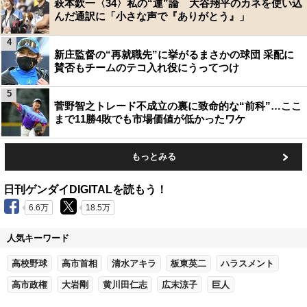
萩本欽一〈34〉私の“運”論 大谷翔平のカネを使い込
んだ通訳に「小さな声で『ありがとう』」
4
新庄監督の“再就職先”に挙がるまさかの球団 采配に
賛否もチームのテコ入れ役にうってつけ
5
菅野智之トレード不成立の裏に致命的な“前科”…ここ
まで11勝4敗でも市場価値が低かったワケ
もっとみる
日刊ゲンダイDIGITALを読もう！
6.6万
18.5万
人気キーワード
高校野球
高市首相
清水アキラ
板東英二
ハラスメント
高市政権
大岩剛
黄川田仁志
広末涼子
巨人