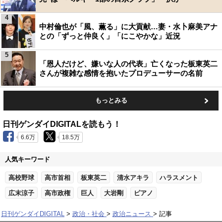
4
中村倫也が「風、薫る」に大貢献…妻・水卜麻美アナ
との「ずっと仲良く」「にこやかな」近況
5
「恩人だけど、嫌いな人の代表」亡くなった板東英二
さんが複雑な感情を抱いたプロデューサーの名前
もっとみる
日刊ゲンダイDIGITALを読もう！
6.6万
18.5万
人気キーワード
高校野球
高市首相
板東英二
清水アキラ
ハラスメント
広末涼子
高市政権
巨人
大岩剛
ピアノ
日刊ゲンダイDIGITAL
政治・社会
政治ニュース
記事