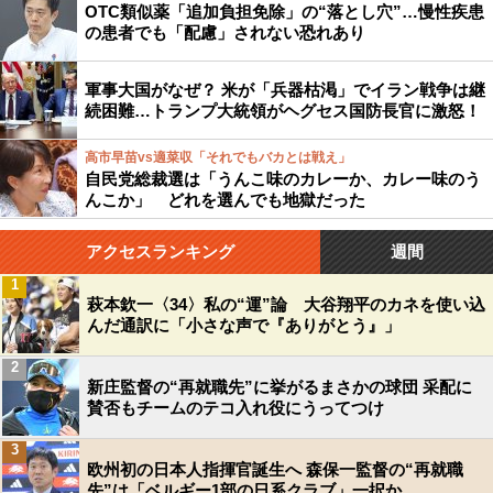
OTC類似薬「追加負担免除」の“落とし穴”…慢性疾患
の患者でも「配慮」されない恐れあり
軍事大国がなぜ？ 米が「兵器枯渇」でイラン戦争は継
続困難…トランプ大統領がヘグセス国防長官に激怒！
高市早苗vs適菜収「それでもバカとは戦え」
自民党総裁選は「うんこ味のカレーか、カレー味のう
んこか」 どれを選んでも地獄だった
アクセスランキング
週間
1
萩本欽一〈34〉私の“運”論 大谷翔平のカネを使い込
んだ通訳に「小さな声で『ありがとう』」
2
新庄監督の“再就職先”に挙がるまさかの球団 采配に
賛否もチームのテコ入れ役にうってつけ
3
欧州初の日本人指揮官誕生へ 森保一監督の“再就職
先”は「ベルギー1部の日系クラブ」一択か