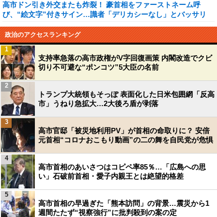
高市ドン引き外交またも炸裂！ 豪首相をファーストネーム呼
び、“絵文字”付きサイン…識者「デリカシーなし」とバッサリ
政治のアクセスランキング
1
支持率急落の高市政権がV字回復画策 内閣改造でクビ
切り不可避な“ポンコツ”5大臣の名前
2
トランプ大統領もそっぽ 表面化した日米包囲網「反高
市」うねり急拡大…2大後ろ盾が剥落
3
高市官邸「被災地利用PV」が首相の命取りに？ 安倍
元首相“コロナおこもり動画”の二の舞を自民党が危惧
4
高市首相のあいさつはコピペ率85％…「広島への思
い」石破前首相・愛子内親王とは絶望的格差
5
高市首相の早過ぎた「熊本訪問」の背景…震災から1
週間たたず“視察強行”に批判殺到の案の定