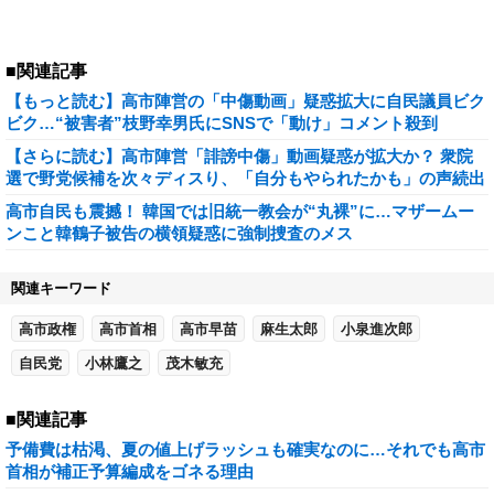
■関連記事
【もっと読む】高市陣営の「中傷動画」疑惑拡大に自民議員ビク
ビク…“被害者”枝野幸男氏にSNSで「動け」コメント殺到
【さらに読む】高市陣営「誹謗中傷」動画疑惑が拡大か？ 衆院
選で野党候補を次々ディスり、「自分もやられたかも」の声続出
高市自民も震撼！ 韓国では旧統一教会が“丸裸”に…マザームー
ンこと韓鶴子被告の横領疑惑に強制捜査のメス
関連キーワード
高市政権
高市首相
高市早苗
麻生太郎
小泉進次郎
自民党
小林鷹之
茂木敏充
■関連記事
予備費は枯渇、夏の値上げラッシュも確実なのに…それでも高市
首相が補正予算編成をゴネる理由