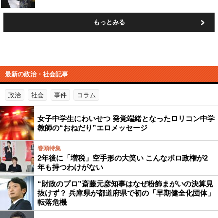
もっとみる
最新の政治・社会記事
政治
社会
事件
コラム
女子中学生にわいせつ 発覚端緒となったロリコン中学
教師の“おねだり”エロメッセージ
巻頭特集
2年後に「増税」空手形の大笑い こんなボロ政権が2
年も持つわけがない
“財政のプロ”斎藤元彦知事はなぜ粉飾まがいの決算見
抜けず？ 兵庫県が都道府県で初の「早期健全化団体」
転落危機