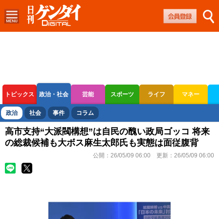
トピックス
政治・社会
芸能
スポーツ
ライフ
マネー
ボートレース
競輪
オートレース
政治
社会
事件
コラム
高市支持“大派閥構想”は自民の醜い政局ゴッコ 将来
の総裁候補も大ボス麻生太郎氏も実態は面従腹背
公開：
26/05/09 06:00
更新：
26/05/09 06:00