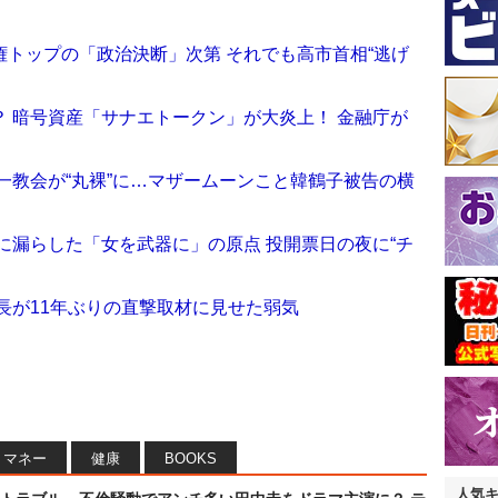
トップの「政治決断」次第 それでも高市首相“逃げ
 暗号資産「サナエトークン」が大炎上！ 金融庁が
一教会が“丸裸”に…マザームーンこと韓鶴子被告の横
年に漏らした「女を武器に」の原点 投開票日の夜に“チ
長が11年ぶりの直撃取材に見せた弱気
マネー
健康
BOOKS
人気