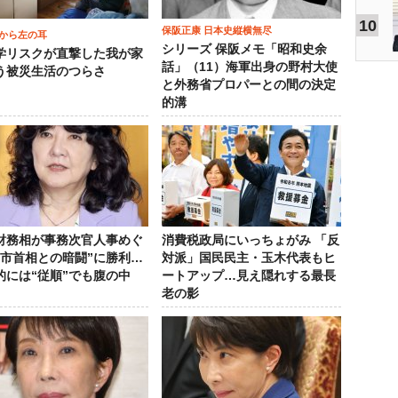
10
保阪正康 日本史縦横無尽
から左の耳
シリーズ 保阪メモ「昭和史余
学リスクが直撃した我が家
話」（11）海軍出身の野村大使
う被災生活のつらさ
と外務省プロパーとの間の決定
的溝
財務相が事務次官人事めぐ
消費税政局にいっちょがみ 「反
高市首相との暗闘”に勝利…
対派」国民民主・玉木代表もヒ
的には“従順”でも腹の中
ートアップ…見え隠れする最長
老の影