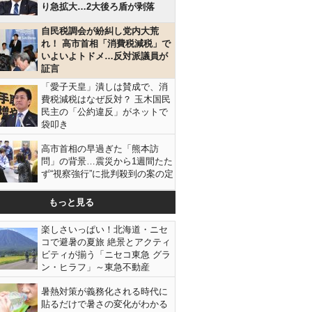
り急拡大…2大後ろ盾が剥落
自民税調会が紛糾し党内大荒
れ！ 高市首相「消費税減税」で
いよいよトドメ…反対派議員が
証言
「愛子天皇」潰しは賛成で、消
費税減税はなぜ反対？ 玉木国民
民主の「公約違反」がネットで
袋叩き
高市首相の早過ぎた「熊本訪
問」の背景…震災から1週間たた
ず“視察強行”に批判殺到の案の定
もっと見る
楽しさいっぱい！北海道・ニセ
コで避暑の夏旅 絶景とアクティ
ビティが揃う「ニセコ東急 グラ
ン・ヒラフ」～東急不動産
暑熱対策が義務化される時代に
貼るだけで暑さの変化がわかる