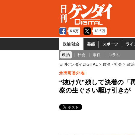
6.6万
18.5万
政治/社会
芸能
スポーツ
ライ
政治
社会
事件
コラム
日刊ゲンダイDIGITAL
政治・社会
政治
永田町番外地
“抜け穴”残して決着の「
察の生ぐさい駆け引きが