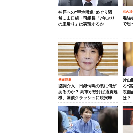
右の耳
神戸への“聖地帰還”めぐり騒
地経
然…山口組・司組長「7年ぶり
で思
の里帰り」は実現するか
巻頭特集
片山
協調介入、日銀恫喝の裏に何が
る“
あるのか？ 高市が続けば通貨危
表面
機、国債クラッシュに現実味
は？