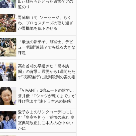
田正輝らもたどった遺族ケアの
道のり
腎臓病（4）ソーセージ、ちく
わ、プロセスチーズの取り過ぎ
が腎機能を低下させる
「最強の新弟子」旭富士、デビ
ュー4場所連続Ｖでも残る大きな
課題
高市首相の早過ぎた「熊本訪
問」の背景…震災から1週間たた
ず“視察強行”に批判殺到の案の定
「VIVANT」1強ムードの陰で…
蒼井優「Tシャツが乾くまで」が
呼び覚ます"連ドラ本来の快感"
愛子さまのリンクコーデににじ
む「皇室を担う」覚悟の表れ 皇
室典範改正にご本人の心中やい
かに