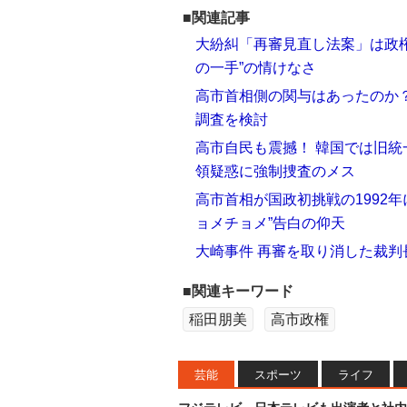
■関連記事
大紛糾「再審見直し法案」は政権
の一手”の情けなさ
高市首相側の関与はあったのか？
調査を検討
高市自民も震撼！ 韓国では旧統
領疑惑に強制捜査のメス
高市首相が国政初挑戦の1992
ョメチョメ”告白の仰天
大崎事件 再審を取り消した裁判
■関連キーワード
稲田朋美
高市政権
芸能
スポーツ
ライフ