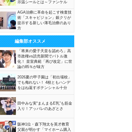
示温シールとは～ファンケル
AGA治療に革命を起こす検査技
術「スキャビジョン」銀クリが
提示する新しい薄毛治療のあり
方
編集部オススメ
「将来の愛子天皇を認めろ」高
市政権vs読売新聞でバトル激
化！ 皇室典範「再び改定」に世
論の85％が味方
2026夏の甲子園は「初出場校」
でも侮れない！ 4校ともハンデ
をはね返すポテンシャル十分
田中みな実“まんまるE乳”も筋金
入り！アッパレのあざとさ
阪神1位・森下翔太を英才教育
父親が明かす「マイホーム購入