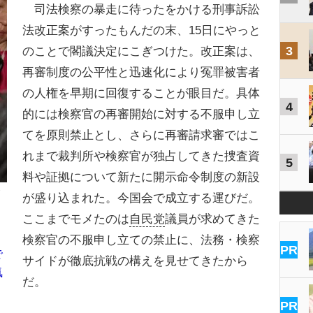
司法検察の暴走に待ったをかける刑事訴訟
法改正案がすったもんだの末、15日にやっと
3
のことで閣議決定にこぎつけた。改正案は、
再審制度の公平性と迅速化により冤罪被害者
の人権を早期に回復することが眼目だ。具体
4
的には検察官の再審開始に対する不服申し立
てを原則禁止とし、さらに再審請求審ではこ
れまで裁判所や検察官が独占してきた捜査資
5
料や証拠について新たに開示命令制度の新設
が盛り込まれた。今国会で成立する運びだ。
ここまでモメたのは
自民党
議員が求めてきた
検察官の不服申し立ての禁止に、法務・検察
PR
で
サイドが徹底抗戦の構えを見せてきたから
気
だ。
PR