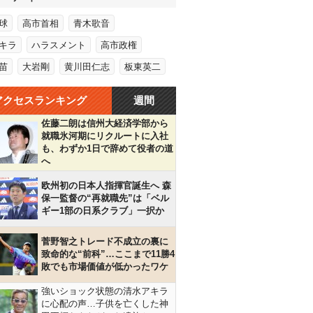
球
高市首相
青木歌音
キラ
ハラスメント
高市政権
苗
大岩剛
黄川田仁志
板東英二
アクセスランキング
週間
佐藤二朗は信州大経済学部から
就職氷河期にリクルートに入社
も、わずか1日で辞めて役者の道
へ
欧州初の日本人指揮官誕生へ 森
保一監督の“再就職先”は「ベル
ギー1部の日系クラブ」一択か
菅野智之トレード不成立の裏に
致命的な“前科”…ここまで11勝4
敗でも市場価値が低かったワケ
強いショック状態の清水アキラ
に心配の声…子供を亡くした神