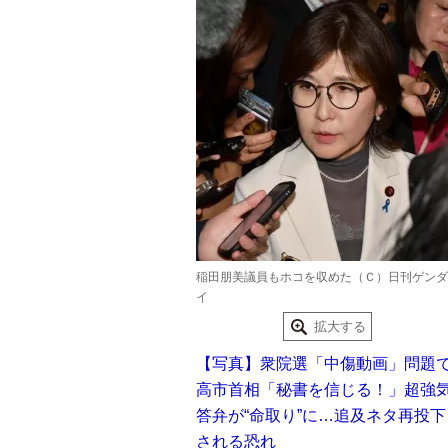
稲田朋美議員もホコを収めた（Ｃ）日刊ゲンダ
イ
拡大する
【写真】衆院選「中傷動画」問題
高市首相「秘書を信じる！」超強
答弁が“命取り”に…追及ネタ再投下
される恐れ