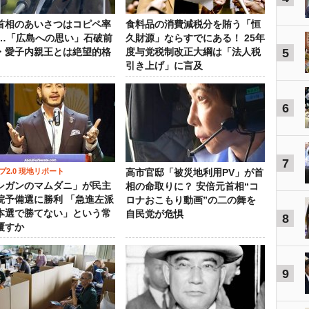
首相のあいさつはコピペ率
食料品の消費減税分を賄う「恒
％…「広島への思い」石破前
久財源」ならすでにある！ 25年
5
・愛子内親王とは絶望的格
度与党税制改正大綱は「法人税
引き上げ」に言及
6
7
プ2.0 現地リポート
高市官邸「被災地利用PV」が首
シガンのマムダニ」が民主
相の命取りに？ 安倍元首相“コ
院予備選に勝利 「急進左派
ロナおこもり動画”の二の舞を
本選で勝てない」という常
自民党が危惧
8
覆すか
9