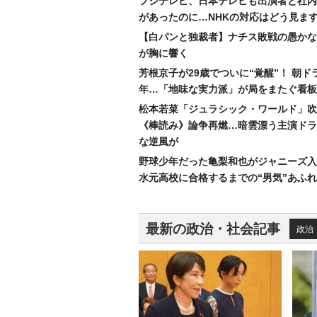
フジテレビ、日本テレビも出演者と社内
があったのに…NHKの対応はどう見ま
【白パンと独裁者】ナチス敗戦の愚かな
が胸に響く
芳根京子が29歳でついに“覚醒”！ 朝ド
年…「地味な実力派」が局をまたぐ看板
松本若菜「ジュラシック・ワールド」吹
《棒読み》論争再燃…暗雲漂う主演ドラ
な逆風が
野球少年だった亀梨和也がジャニーズ入
水元高校に合格するまでの“男気”あふ
最新の政治・社会記事
政治