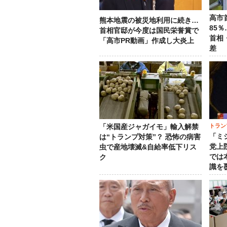
高市
熊本地震の被災地利用に続き…
85
首相官邸が今度は国民栄誉賞で
首相
「高市PR動画」作成し大炎上
差
トラン
「米国産ジャガイモ」輸入解禁
「ミ
は“トランプ対策”？ 恐怖の病害
党上
虫で産地壊滅&自給率低下リス
では
ク
識を