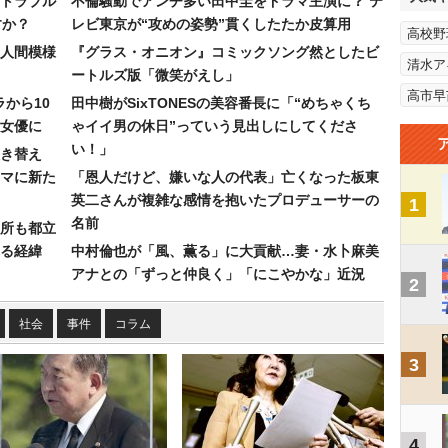
トラブル
不倫騒動でアンチ多い田中圭をドラマ主演に？ テ
すか？
レビ東京が“攻めの姿勢”貫くしたたか皮算用
高校野
人間模様
『グラス・オニオン』コミックソング然としたビ
清水ア
ートルズ版「微笑がえし」
高市早
ラから10
田中樹がSixTONESの美容番長に「“めちゃくち
女優に
ゃイイ男の休日”っていう見出しにしてくださ
い！」
き替え
マに新た
「恩人だけど、嫌いな人の代表」亡くなった板東
英二さんが複雑な感情を抱いたプロデューサーの
1
名前
所も都立
れる経緯
中村倫也が「風、薫る」に大貢献…妻・水卜麻美
アナとの「ずっと仲良く」「にこやかな」近況
2
社会
事件
コラム
3
4