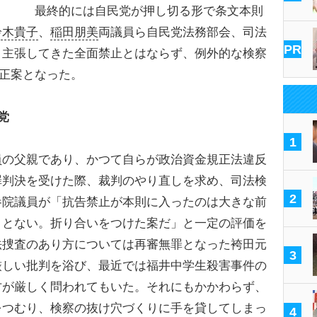
最終的には自民党が押し切る形で条文本則
鈴木貴子
、
稲田朋美
両議員ら自民党法務部会、司法
PR
く主張してきた全面禁止とはならず、例外的な検察
改正案となった。
党
1
の父親であり、かつて自らが政治資金規正法違反
罪判決を受けた際、裁判のやり直しを求め、司法検
2
参院議員が「抗告禁止が本則に入ったのは大きな前
うとない。折り合いをつけた案だ」と一定の評価を
法捜査のあり方については再審無罪となった袴田元
3
厳しい批判を浴び、最近では福井中学生殺害事件の
方が厳しく問われてもいた。それにもかかわらず、
をつむり、検察の抜け穴づくりに手を貸してしまっ
4