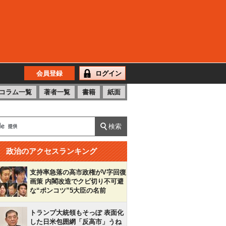
会員登録
ログイン
コラム一覧
著者一覧
書籍
紙面
政治のアクセスランキング
支持率急落の高市政権がV字回復
画策 内閣改造でクビ切り不可避
な“ポンコツ”5大臣の名前
トランプ大統領もそっぽ 表面化
した日米包囲網「反高市」うね