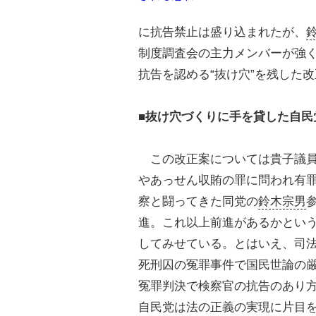
に抗告禁止は盛り込まれたが、
制度調査会の主力メンバーが強
抗告を認める“抜け穴”を残した
■抜け穴づくりに手を貸した自民
この改正案については貴子議員
やあっせん収賄の罪に問われ有
察と闘ってきた同党の
鈴木宗男
進。これ以上前進があるかとい
してみせている。とはいえ、司
死刑囚の冤罪事件で国民世論の
冤罪判決で検察官の抗告のあり
自民党は法の正義の実現に片目