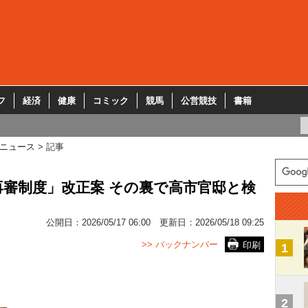
フ
経済
健康
コミック
競馬
公営競技
書籍
ニュース
記事
再審制度」改正案 その裏で高市官邸と検
公開日：
2026/05/17 06:00
更新日：
2026/05/18 09:25
>> バックナンバー
印刷
1
2