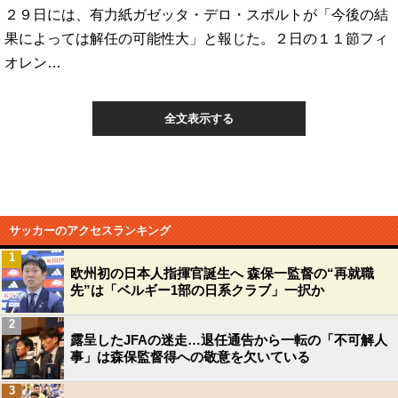
２９日には、有力紙ガゼッタ・デロ・スポルトが「今後の結
果によっては解任の可能性大」と報じた。２日の１１節フィ
オレン…
全文表示する
サッカーのアクセスランキング
1
欧州初の日本人指揮官誕生へ 森保一監督の“再就職
先”は「ベルギー1部の日系クラブ」一択か
2
露呈したJFAの迷走…退任通告から一転の「不可解人
事」は森保監督得への敬意を欠いている
3