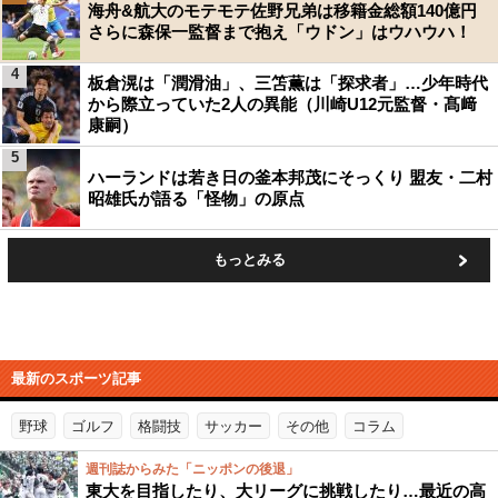
海舟&航大のモテモテ佐野兄弟は移籍金総額140億円
さらに森保一監督まで抱え「ウドン」はウハウハ！
4
板倉滉は「潤滑油」、三笘薫は「探求者」…少年時代
から際立っていた2人の異能（川崎U12元監督・髙﨑
康嗣）
5
ハーランドは若き日の釜本邦茂にそっくり 盟友・二村
昭雄氏が語る「怪物」の原点
もっとみる
最新のスポーツ記事
野球
ゴルフ
格闘技
サッカー
その他
コラム
週刊誌からみた「ニッポンの後退」
東大を目指したり、大リーグに挑戦したり…最近の高