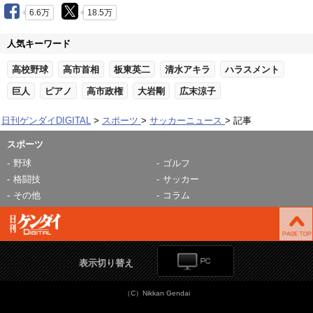
6.6万
18.5万
人気キーワード
高校野球
高市首相
板東英二
清水アキラ
ハラスメント
巨人
ピアノ
高市政権
大岩剛
広末涼子
日刊ゲンダイDIGITAL
スポーツ
サッカーニュース
記事
スポーツ
野球
ゴルフ
格闘技
サッカー
その他
コラム
表示切り替え
（C）Nikkan Gendai