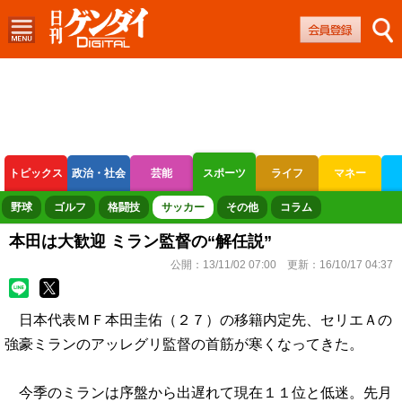
トピックス
政治・社会
芸能
スポーツ
ライフ
マネー
ボートレース
競輪
オートレース
野球
ゴルフ
格闘技
サッカー
その他
コラム
本田は大歓迎 ミラン監督の“解任説”
公開：
13/11/02 07:00
更新：
16/10/17 04:37
日本代表ＭＦ本田圭佑（２７）の移籍内定先、セリエＡの
強豪ミランのアッレグリ監督の首筋が寒くなってきた。
今季のミランは序盤から出遅れて現在１１位と低迷。先月