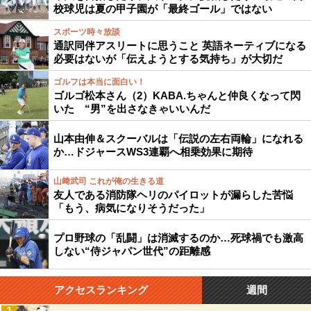
校球児は夏の甲子園が「最終ゴール」ではない
スポーツ時々放談
通訳同伴アスリートに思うこと 英語ネーティブになる
必要はないが「伝えようとする気持ち」が大切だ
ゴルフは本当に面白い！
ゴルゴ松本さん（2）KABA.ちゃんと仲良くなって閃
いた “男”を出さなきゃいいんだ
山本由伸＆スクーバルは「伝説の左右両輪」になれる
か…ドジャースWS3連覇へ相乗効果に期待
山﨑武司 これが俺の生きる道
友人である消防隊ヘリのパイロットが漏らした苦悩
「もう、病気になりそうだった」
プロ野球の「乱闘」は消滅するのか…死球禍でも激高
しない“侍ジャパン世代”の距離感
アクセスランキング
週間
1