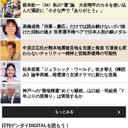
萩本欽一〈34〉私の“運”論 大谷翔平のカネを使い込
んだ通訳に「小さな声で『ありがとう』」
2
高橋成美「渋幕→慶応」だけでは読み解けないズバ抜
けた回転の速さ 世界選手権ペアで日本人初の銅メダル
3
中居正広氏が熊本地震被災地を支援と報道 引退後も変
わらないチャリティー精神と芸能界復帰の可能性
4
松本若菜「ジュラシック・ワールド」吹き替え《棒読
み》論争再燃…暗雲漂う主演ドラマに新たな逆風
5
神戸への“聖地帰還”めぐり騒然…山口組・司組長「7
年ぶりの里帰り」は実現するか
もっとみる
日刊ゲンダイDIGITALを読もう！