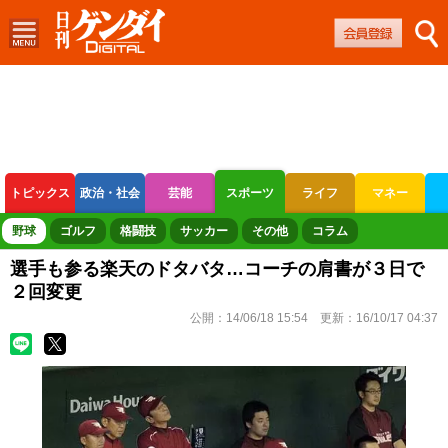
トピックス
政治・社会
芸能
スポーツ
ライフ
マネー
ボートレース
競輪
オートレース
野球
ゴルフ
格闘技
サッカー
その他
コラム
選手も参る楽天のドタバタ…コーチの肩書が３日で
２回変更
公開：
14/06/18 15:54
更新：
16/10/17 04:37