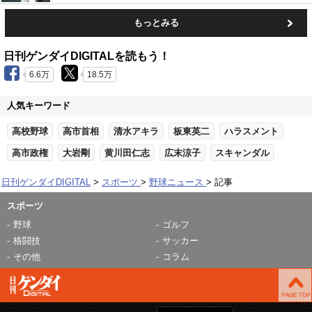
もっとみる
日刊ゲンダイDIGITALを読もう！
6.6万
18.5万
人気キーワード
高校野球
高市首相
清水アキラ
板東英二
ハラスメント
高市政権
大岩剛
黄川田仁志
広末涼子
スキャンダル
日刊ゲンダイDIGITAL
スポーツ
野球ニュース
記事
スポーツ
野球
ゴルフ
格闘技
サッカー
その他
コラム