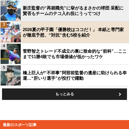
2
新庄監督の“再就職先”に挙がるまさかの球団 采配に
賛否もチームのテコ入れ役にうってつけ
3
2026夏の甲子園「優勝校はココだ！」 本紙と専門家
が徹底予想、“対抗”含む5校を紹介
4
菅野智之トレード不成立の裏に致命的な“前科”…ここ
まで11勝4敗でも市場価値が低かったワケ
5
橋上巨人が“不祥事”阿部前監督の遺産に助けられる幸
運…“肝いり選手”が投打で躍動
もっとみる
最新のスポーツ記事