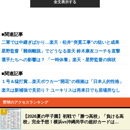
全文表示する
■関連記事
二軍では中継ぎばかり…楽天・松井“突貫工事”の狙いと成果
星野監督「難病離脱」でどうなる楽天 鈴木康友コーチを直撃
選手たちへの影響は？ 「一時休養」楽天・星野監督の病状
■関連記事
１号＆猛打賞…楽天ボウカー“開花”の根拠は「日本人的性格」
楽天は新補強で見切り？ ユーキリスは再来日でも居場所なし
野球のアクセスランキング
1
【2026夏の甲子園】初戦で「勝つ高校」「負ける高
校」完全予想！横浜vs沖縄尚学の超好カードは…