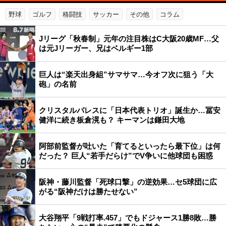
野球
ゴルフ
格闘技
サッカー
その他
コラム
Jリーグ「秋春制」元年の注目株はC大阪20歳MF…父
は元Jリーガー、兄はベルギー1部
巨人は“楽天出身組”サマサマ…今オフ次に狙う「大
砲」の名前
クリスタルパレスに「日本代表トリオ」誕生か…冨安
健洋に続き板倉滉も？ キーマンは鎌田大地
阿部前監督が吐いた「育てるといったら最下位」は何
だった？ 巨人“若手だらけ”でV争いに他球団も困惑
阪神・藤川監督「死球口撃」の逆効果…セ5球団に広
がる“阪神だけは勝たせない”
大谷翔平「9戦打率.457」でもドジャース1勝8敗…勝