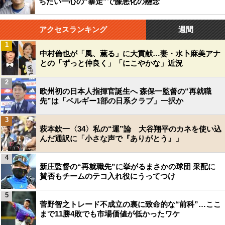
ちたい一心の“暴走”で膝悪化の懸念
アクセスランキング
週間
1
中村倫也が「風、薫る」に大貢献…妻・水卜麻美アナ
との「ずっと仲良く」「にこやかな」近況
2
欧州初の日本人指揮官誕生へ 森保一監督の“再就職
先”は「ベルギー1部の日系クラブ」一択か
3
萩本欽一〈34〉私の“運”論 大谷翔平のカネを使い込
んだ通訳に「小さな声で『ありがとう』」
4
新庄監督の“再就職先”に挙がるまさかの球団 采配に
賛否もチームのテコ入れ役にうってつけ
5
菅野智之トレード不成立の裏に致命的な“前科”…ここ
まで11勝4敗でも市場価値が低かったワケ