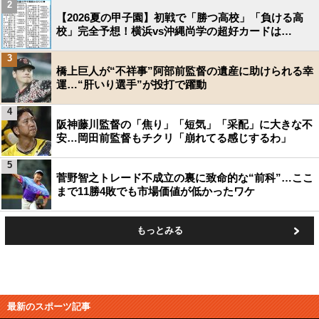
2
【2026夏の甲子園】初戦で「勝つ高校」「負ける高
校」完全予想！横浜vs沖縄尚学の超好カードは…
3
橋上巨人が“不祥事”阿部前監督の遺産に助けられる幸
運…“肝いり選手”が投打で躍動
4
阪神藤川監督の「焦り」「短気」「采配」に大きな不
安…岡田前監督もチクリ「崩れてる感じするわ」
5
菅野智之トレード不成立の裏に致命的な“前科”…ここ
まで11勝4敗でも市場価値が低かったワケ
もっとみる
最新のスポーツ記事