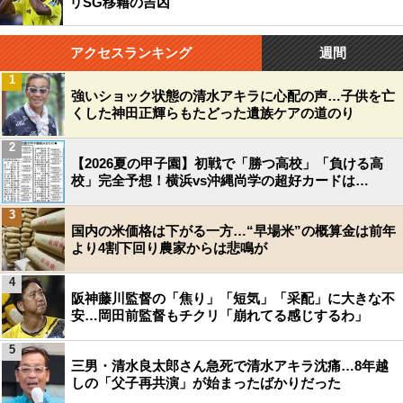
リSG移籍の吉凶
アクセスランキング
週間
1
強いショック状態の清水アキラに心配の声…子供を亡
くした神田正輝らもたどった遺族ケアの道のり
2
【2026夏の甲子園】初戦で「勝つ高校」「負ける高
校」完全予想！横浜vs沖縄尚学の超好カードは…
3
国内の米価格は下がる一方…“早場米”の概算金は前年
より4割下回り農家からは悲鳴が
4
阪神藤川監督の「焦り」「短気」「采配」に大きな不
安…岡田前監督もチクリ「崩れてる感じするわ」
5
三男・清水良太郎さん急死で清水アキラ沈痛…8年越
しの「父子再共演」が始まったばかりだった