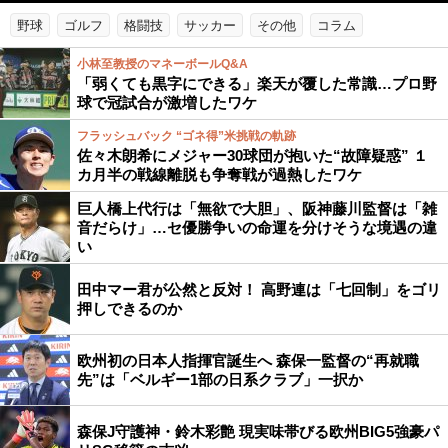
野球
ゴルフ
格闘技
サッカー
その他
コラム
小林至教授のマネーボールQ&A
「弱くても黒字にできる」楽天が覆した常識…プロ野
球で冠試合が激増したワケ
フラッシュバック “ゴネ得”米挑戦の軌跡
佐々木朗希にメジャー30球団が抱いた“故障疑惑” １
カ月半の戦線離脱も争奪戦が過熱したワケ
巨人橋上代行は「無欲で大胆」、阪神藤川監督は「雑
音だらけ」…セ優勝争いの命運を分けそうな境遇の違
い
田中マー君が公然と反対！ 高野連は「七回制」をゴリ
押しできるのか
欧州初の日本人指揮官誕生へ 森保一監督の“再就職
先”は「ベルギー1部の日系クラブ」一択か
森保J守護神・鈴木彩艶 現実味帯びる欧州BIG5強豪パ