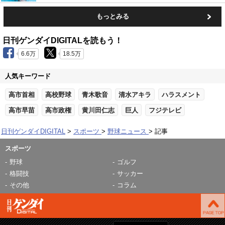
もっとみる
日刊ゲンダイDIGITALを読もう！
6.6万
18.5万
人気キーワード
高市首相
高校野球
青木歌音
清水アキラ
ハラスメント
高市早苗
高市政権
黄川田仁志
巨人
フジテレビ
日刊ゲンダイDIGITAL
スポーツ
野球ニュース
記事
スポーツ
野球
ゴルフ
格闘技
サッカー
その他
コラム