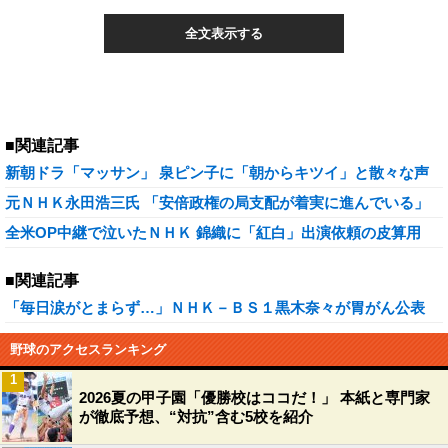
全文表示する
■関連記事
新朝ドラ「マッサン」 泉ピン子に「朝からキツイ」と散々な声
元ＮＨＫ永田浩三氏 「安倍政権の局支配が着実に進んでいる」
全米OP中継で泣いたＮＨＫ 錦織に「紅白」出演依頼の皮算用
■関連記事
「毎日涙がとまらず…」ＮＨＫ－ＢＳ１黒木奈々が胃がん公表
野球のアクセスランキング
1
2026夏の甲子園「優勝校はココだ！」 本紙と専門家
が徹底予想、“対抗”含む5校を紹介