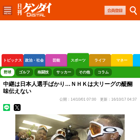
トピックス
政治・社会
芸能
スポーツ
ライフ
マネー
ボートレース
競輪
オートレース
野球
ゴルフ
格闘技
サッカー
その他
コラム
中継は日本人選手ばかり…ＮＨＫは大リーグの醍醐
味伝えない
公開：
14/10/01 07:00
更新：
16/10/17 04:37