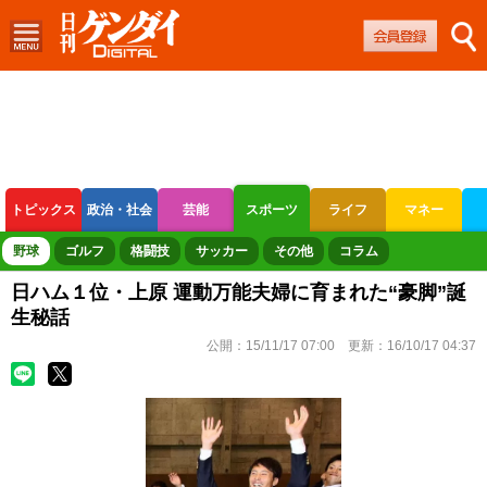
トピックス
政治・社会
芸能
スポーツ
ライフ
マネー
ボートレース
競輪
オートレース
野球
ゴルフ
格闘技
サッカー
その他
コラム
日ハム１位・上原 運動万能夫婦に育まれた“豪脚”誕
生秘話
公開：
15/11/17 07:00
更新：
16/10/17 04:37