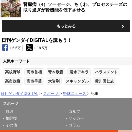
腎臓病（4）ソーセージ、ちくわ、プロセスチーズの
取り過ぎが腎機能を低下させる
もっとみる
日刊ゲンダイDIGITALを読もう！
6.6万
18.5万
人気キーワード
高校野球
高市首相
青木歌音
清水アキラ
ハラスメント
高市政権
高市早苗
大岩剛
スキャンダル
黄川田仁志
日刊ゲンダイDIGITAL
スポーツ
野球ニュース
記事
スポーツ
野球
ゴルフ
格闘技
サッカー
その他
コラム