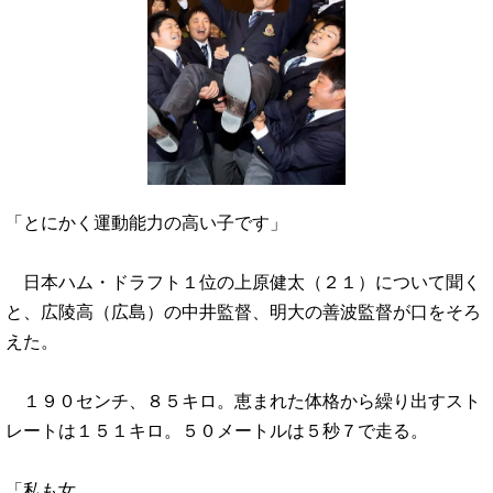
「とにかく運動能力の高い子です」
日本ハム・ドラフト１位の上原健太（２１）について聞く
と、広陵高（広島）の中井監督、明大の善波監督が口をそろ
えた。
１９０センチ、８５キロ。恵まれた体格から繰り出すスト
レートは１５１キロ。５０メートルは５秒７で走る。
「私も女…