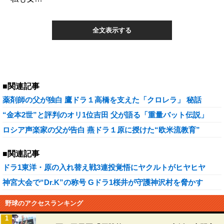
全文表示する
■関連記事
薬剤師の父が独白 鷹ドラ１高橋を支えた「クロレラ」 秘話
“金本2世”と評判のオリ1位吉田 父が語る「重量バット伝説」
ロシア声楽家の父が告白 燕ドラ１原に授けた“欧米流教育”
■関連記事
ドラ1東洋・原の入れ替え戦3連投覚悟にヤクルトがヒヤヒヤ
神宮大会で“Dr.K”の称号 Gドラ1桜井が守護神沢村を脅かす
野球のアクセスランキング
1