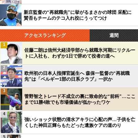
新庄監督の“再就職先”に挙がるまさかの球団 采配に
賛否もチームのテコ入れ役にうってつけ
アクセスランキング
週間
1
佐藤二朗は信州大経済学部から就職氷河期にリクルー
トに入社も、わずか1日で辞めて役者の道へ
2
欧州初の日本人指揮官誕生へ 森保一監督の“再就職
先”は「ベルギー1部の日系クラブ」一択か
3
菅野智之トレード不成立の裏に致命的な“前科”…ここ
まで11勝4敗でも市場価値が低かったワケ
4
強いショック状態の清水アキラに心配の声…子供を亡
くした神田正輝らもたどった遺族ケアの道のり
5