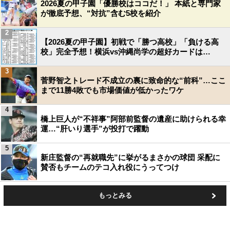
2026夏の甲子園「優勝校はココだ！」 本紙と専門家
が徹底予想、“対抗”含む5校を紹介
2
【2026夏の甲子園】初戦で「勝つ高校」「負ける高
校」完全予想！横浜vs沖縄尚学の超好カードは…
3
菅野智之トレード不成立の裏に致命的な“前科”…ここ
まで11勝4敗でも市場価値が低かったワケ
4
橋上巨人が“不祥事”阿部前監督の遺産に助けられる幸
運…“肝いり選手”が投打で躍動
5
新庄監督の“再就職先”に挙がるまさかの球団 采配に
賛否もチームのテコ入れ役にうってつけ
もっとみる