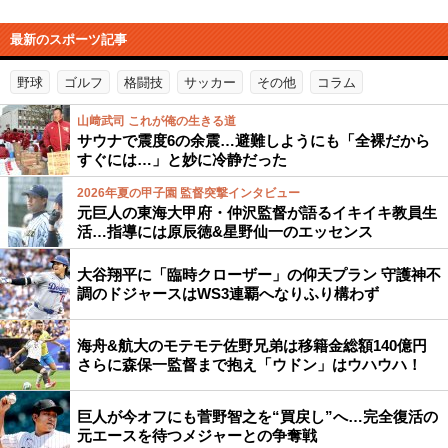
最新のスポーツ記事
野球
ゴルフ
格闘技
サッカー
その他
コラム
山﨑武司 これが俺の生きる道
サウナで震度6の余震…避難しようにも「全裸だから
すぐには…」と妙に冷静だった
2026年夏の甲子園 監督突撃インタビュー
元巨人の東海大甲府・仲沢監督が語るイキイキ教員生
活…指導には原辰徳&星野仙一のエッセンス
大谷翔平に「臨時クローザー」の仰天プラン 守護神不
調のドジャースはWS3連覇へなりふり構わず
海舟&航大のモテモテ佐野兄弟は移籍金総額140億円
さらに森保一監督まで抱え「ウドン」はウハウハ！
巨人が今オフにも菅野智之を“買戻し”へ…完全復活の
元エースを待つメジャーとの争奪戦