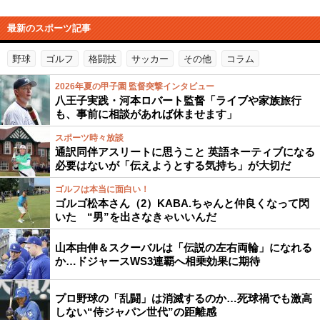
最新のスポーツ記事
野球
ゴルフ
格闘技
サッカー
その他
コラム
2026年夏の甲子園 監督突撃インタビュー
八王子実践・河本ロバート監督「ライブや家族旅行
も、事前に相談があれば休ませます」
スポーツ時々放談
通訳同伴アスリートに思うこと 英語ネーティブになる
必要はないが「伝えようとする気持ち」が大切だ
ゴルフは本当に面白い！
ゴルゴ松本さん（2）KABA.ちゃんと仲良くなって閃
いた “男”を出さなきゃいいんだ
山本由伸＆スクーバルは「伝説の左右両輪」になれる
か…ドジャースWS3連覇へ相乗効果に期待
プロ野球の「乱闘」は消滅するのか…死球禍でも激高
しない“侍ジャパン世代”の距離感