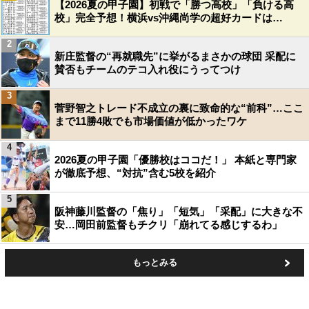
【2026夏の甲子園】初戦で「勝つ高校」「負ける高
校」完全予想！横浜vs沖縄尚学の超好カードは…
2
新庄監督の“再就職先”に挙がるまさかの球団 采配に
賛否もチームのテコ入れ役にうってつけ
3
菅野智之トレード不成立の裏に致命的な“前科”…ここ
まで11勝4敗でも市場価値が低かったワケ
4
2026夏の甲子園「優勝校はココだ！」 本紙と専門家
が徹底予想、“対抗”含む5校を紹介
5
阪神藤川監督の「焦り」「短気」「采配」に大きな不
安…岡田前監督もチクリ「崩れてる感じするわ」
もっとみる