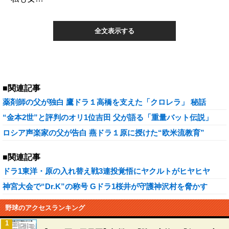
全文表示する
■関連記事
薬剤師の父が独白 鷹ドラ１高橋を支えた「クロレラ」 秘話
“金本2世”と評判のオリ1位吉田 父が語る「重量バット伝説」
ロシア声楽家の父が告白 燕ドラ１原に授けた“欧米流教育”
■関連記事
ドラ1東洋・原の入れ替え戦3連投覚悟にヤクルトがヒヤヒヤ
神宮大会で“Dr.K”の称号 Gドラ1桜井が守護神沢村を脅かす
野球のアクセスランキング
1