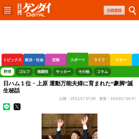
トピックス
政治・社会
芸能
スポーツ
ライフ
マネー
ボートレース
競輪
オートレース
野球
ゴルフ
格闘技
サッカー
その他
コラム
日ハム１位・上原 運動万能夫婦に育まれた“豪脚”誕
生秘話
公開：
15/11/17 07:00
更新：
16/10/17 04:37