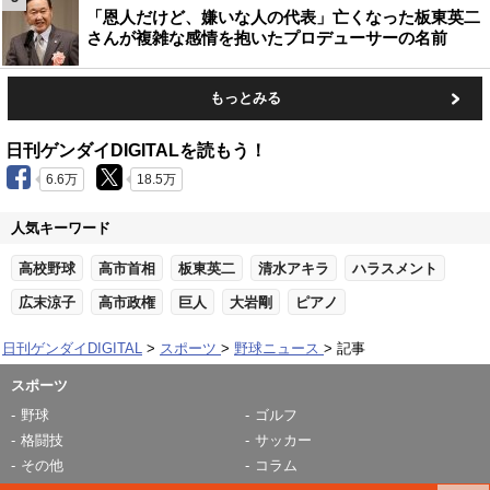
「恩人だけど、嫌いな人の代表」亡くなった板東英二
さんが複雑な感情を抱いたプロデューサーの名前
もっとみる
日刊ゲンダイDIGITALを読もう！
6.6万
18.5万
人気キーワード
高校野球
高市首相
板東英二
清水アキラ
ハラスメント
広末涼子
高市政権
巨人
大岩剛
ピアノ
日刊ゲンダイDIGITAL
スポーツ
野球ニュース
記事
スポーツ
野球
ゴルフ
格闘技
サッカー
その他
コラム