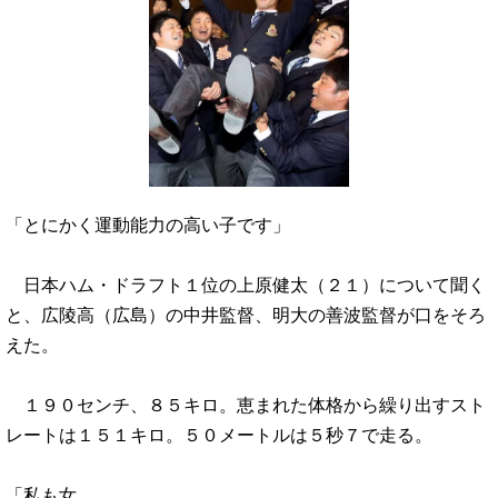
「とにかく運動能力の高い子です」
日本ハム・ドラフト１位の上原健太（２１）について聞く
と、広陵高（広島）の中井監督、明大の善波監督が口をそろ
えた。
１９０センチ、８５キロ。恵まれた体格から繰り出すスト
レートは１５１キロ。５０メートルは５秒７で走る。
「私も女…