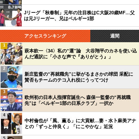
Jリーグ「秋春制」元年の注目株はC大阪20歳MF…父
は元Jリーガー、兄はベルギー1部
アクセスランキング
週間
1
萩本欽一〈34〉私の“運”論 大谷翔平のカネを使い込
んだ通訳に「小さな声で『ありがとう』」
2
新庄監督の“再就職先”に挙がるまさかの球団 采配に
賛否もチームのテコ入れ役にうってつけ
3
欧州初の日本人指揮官誕生へ 森保一監督の“再就職
先”は「ベルギー1部の日系クラブ」一択か
4
中村倫也が「風、薫る」に大貢献…妻・水卜麻美アナ
との「ずっと仲良く」「にこやかな」近況
5