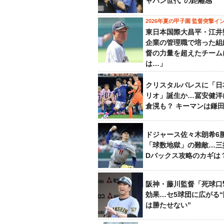
ャパン世代”の距離感
2026年夏の甲子園 監督突撃イ
東日本国際大昌平・江井
企業の管理職で培った組
督の力量を超えたチーム
は…」
クリスタルパレスに「日
リオ」誕生か…冨安健洋
倉滉も？ キーマンは鎌
ドジャース佐々木朗希6
「球数地獄」の難敵…三
Dバックス攻略のカギは
阪神・藤川監督「死球口
効果…セ5球団に広がる
は勝たせない”