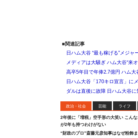
■関連記事
日ハム大谷 “最も稼げる”メジ
メディアは大騒ぎ ハム大谷“来オ
高卒5年目で年俸2.7億円 ハム
日ハム大谷「170キロ宣言」に
ダルは直後に故障 日ハム大谷に気
政治・社会
芸能
ライフ
2年後に「増税」空手形の大笑い こん
が2年も持つわけがない
“財政のプロ”斎藤元彦知事はなぜ粉飾