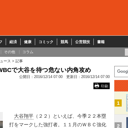
フ
経済
健康
コミック
競馬
公営競技
書籍
その他
コラム
ュース
記事
WBCで大谷を待つ危ない内角攻め
公開日：
2016/12/14 07:00
更新日：
2016/12/14 07:00
印刷
1
大谷翔平
（２２）といえば、今季２２本塁
打をマークした強打者。１１月のＷＢＣ強化
2