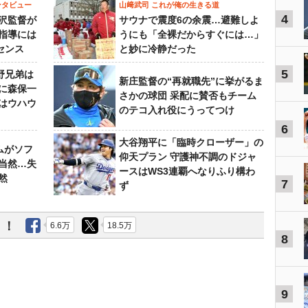
ンタビュー
山﨑武司 これが俺の生きる道
4
沢監督が
サウナで震度6の余震…避難しよ
指導には
うにも「全裸だからすぐには…」
センス
と妙に冷静だった
5
野兄弟は
新庄監督の“再就職先”に挙がるま
らに森保一
さかの球団 采配に賛否もチーム
はウハウ
のテコ入れ役にうってつけ
6
大谷翔平に「臨時クローザー」の
ムがソフ
仰天プラン 守護神不調のドジャ
当然…失
ースはWS3連覇へなりふり構わ
然
7
ず
う！
6.6万
18.5万
8
9