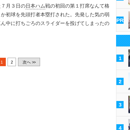
た７月３日の
日本ハム
戦の初回の第１打席なんて格
とか初球を先頭打者本塁打された。先発した気の弱
PR
真ん中に打ちごろのスライダーを投げてしまったの
1
1
2
次へ
>>
2
3
4