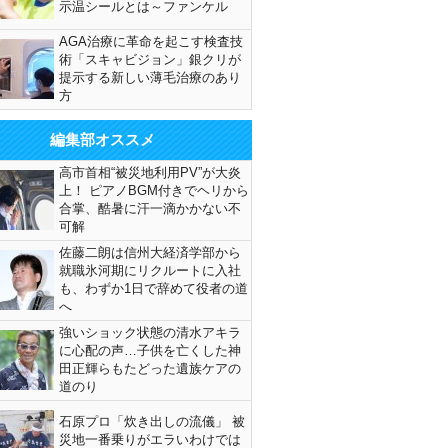
示温シールとは～ファンケル
AGA治療に革命を起こす検査技
術「スキャビジョン」銀クリが
提示する新しい薄毛治療のあり
方
編集部オススメ
高市首相“被災地利用PV”が大炎
上！ ピアノBGM付きでヘリから
合掌、酷暑に汗一滴かかない不
可解
佐藤二朗は信州大経済学部から
就職氷河期にリクルートに入社
も、わずか1日で辞めて役者の道
へ
強いショック状態の清水アキラ
に心配の声…子供を亡くした神
田正輝らもたどった遺族ケアの
道のり
石原プロ「炊き出しの流儀」 被
災地一番乗りがエラいわけでは