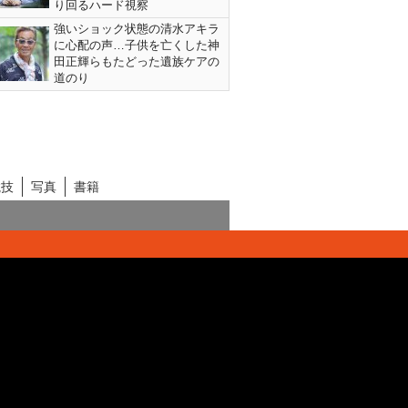
り回るハード視察
強いショック状態の清水アキラ
に心配の声…子供を亡くした神
田正輝らもたどった遺族ケアの
道のり
競技
写真
書籍