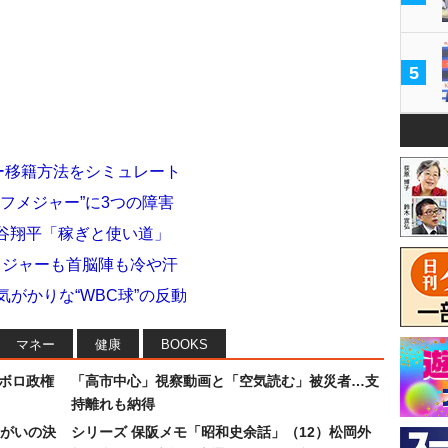
5
ャー移籍方法をシミュレート
フメジャー”に3つの障害
大谷翔平「稼ぎと使い道」
メジャーも首脳陣も冷や汗
がかりな“WBC球”の反動
マネー
健康
BOOKS
なボロ政権
「高市中心」視察動画と「空気読む」被災者…支
持離れも納得
まがいの決
シリーズ 保阪メモ「昭和史余話」（12）松岡外