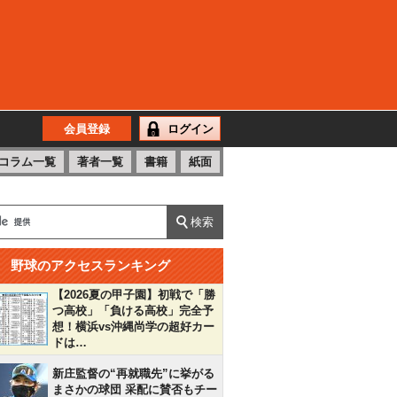
会員登録
ログイン
コラム一覧
著者一覧
書籍
紙面
野球のアクセスランキング
【2026夏の甲子園】初戦で「勝
つ高校」「負ける高校」完全予
想！横浜vs沖縄尚学の超好カー
ドは…
新庄監督の“再就職先”に挙がる
まさかの球団 采配に賛否もチー