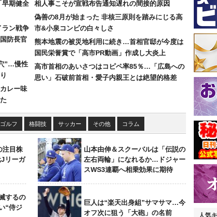
「早期健全
相人事こそが宣戦布告通知遅れの間接的原因
偽善の8月が始まった 非核三原則を踏みにじる高
イラン戦争
市&小泉コンビの白々しさ
国防長官
熊本地震の被災地利用に続き…首相官邸が今度は
国民栄誉賞で「高市PR動画」作成し大炎上
穴”…慢性
高市首相のあいさつはコピペ率85％…「広島への
り
思い」石破前首相・愛子内親王とは絶望的格差
カレー味
た
ゴルフ
格闘技
サッカー
その他
コラム
の注目株
山本由伸＆スクーバルは「伝説の
元Jリーガ
左右両輪」になれるか…ドジャー
スWS3連覇へ相乗効果に期待
滅するの
巨人は“楽天出身組”サマサマ…今
い“侍ジ
オフ次に狙う「大砲」の名前
人気