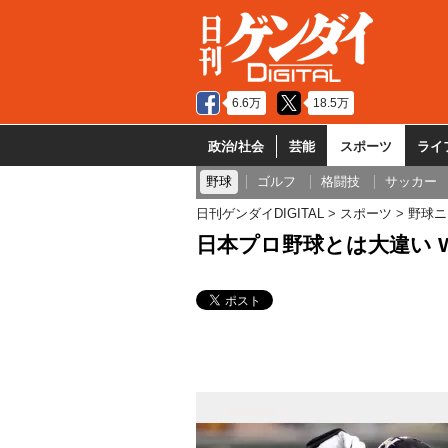
6.6万
18.5万
政治/社会
芸能
スポーツ
ライ
野球
ゴルフ
格闘技
サッカー
日刊ゲンダイDIGITAL
スポーツ
野球ニ
日本プロ野球とは大違い 