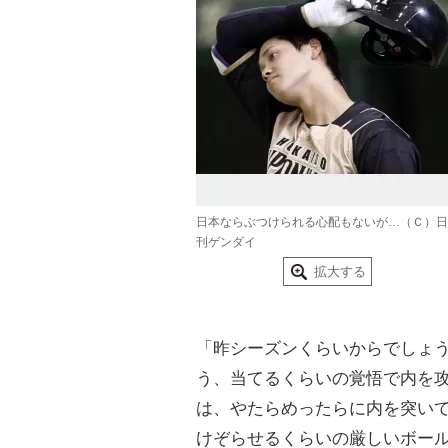
日本ならぶつけられる心配もないが…（Ｃ）日
刊ゲンダイ
拡大する
「昨シーズンくらいからでしょ
う、当てるくらいの覚悟で内を
は、やたらめったらに内を突い
けぞらせるくらいの厳しいボー