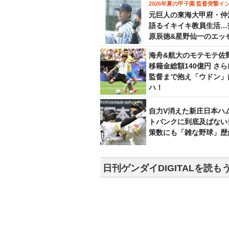
2026年夏の甲子園 監督突撃イ
元巨人の東海大甲府・仲
語るイキイキ教員生活…
原辰徳&星野仙一のエッ
海舟&航大のモテモテ佐
移籍金総額140億円 さ
監督まで抱え「ウドン」
ハ！
自力V消えた新庄日本ハ
トバンクに到底及ばない
策数にも「雑な野球」歴
日刊ゲンダイDIGITALを読も