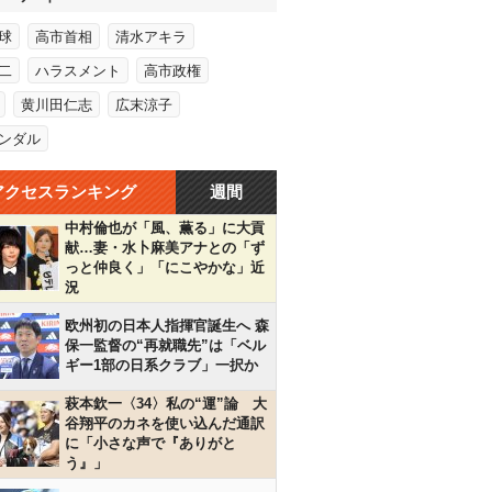
球
高市首相
清水アキラ
二
ハラスメント
高市政権
黄川田仁志
広末涼子
ンダル
アクセスランキング
週間
中村倫也が「風、薫る」に大貢
献…妻・水卜麻美アナとの「ず
っと仲良く」「にこやかな」近
況
欧州初の日本人指揮官誕生へ 森
保一監督の“再就職先”は「ベル
ギー1部の日系クラブ」一択か
萩本欽一〈34〉私の“運”論 大
谷翔平のカネを使い込んだ通訳
に「小さな声で『ありがと
う』」