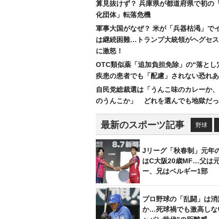
算見抜けず？ 兵庫県が都道府県で初の
化団体」転落危機
軍事大国がなぜ？ 米が「兵器枯渇」で
は継続困難…トランプ大統領がヘグセス
に激怒！
OTC類似薬「追加負担免除」の“落とし
疾患の患者でも「配慮」されない恐れあ
自民党総裁選は「うんこ味のカレーか、
のうんこか」 どれを選んでも地獄だっ
最新のスポーツ記事
野球
Jリーグ「秋春制」元年
はC大阪20歳MF…父は
ー、兄はベルギー1部
プロ野球の「乱闘」は消
か…死球禍でも激高しな