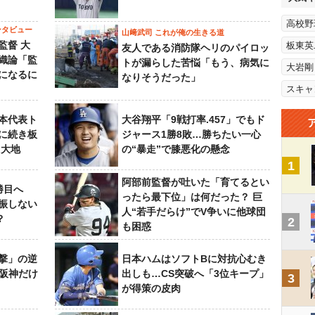
高校野
ンタビュー
山﨑武司 これが俺の生きる道
監督 大
板東英
友人である消防隊ヘリのパイロッ
織論「監
トが漏らした苦悩「もう、病気に
大岩剛
になるに
なりそうだった」
スキャ
本代表ト
大谷翔平「9戦打率.457」でもド
に続き板
ジャース1勝8敗…勝ちたい一心
田大地
の“暴走”で膝悪化の懸念
1
阿部前監督が吐いた「育てるとい
勝目へ
ったら最下位」は何だった？ 巨
振しない
人“若手だらけ”でV争いに他球団
？
2
も困惑
撃」の逆
日本ハムはソフトBに対抗心むき
“阪神だけ
出しも…CS突破へ「3位キープ」
3
が得策の皮肉