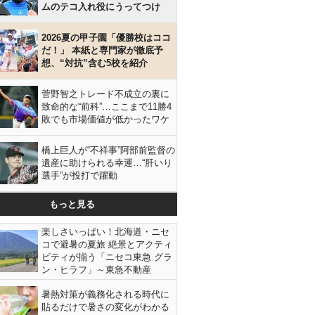
ムのテコ入れ役にうってつけ
2026夏の甲子園「優勝校はココ
だ！」 本紙と専門家が徹底予
想、“対抗”含む5校を紹介
菅野智之トレード不成立の裏に
致命的な“前科”…ここまで11勝4
敗でも市場価値が低かったワケ
橋上巨人が“不祥事”阿部前監督の
遺産に助けられる幸運…“肝いり
選手”が投打で躍動
もっと見る
楽しさいっぱい！北海道・ニセ
コで避暑の夏旅 絶景とアクティ
ビティが揃う「ニセコ東急 グラ
ン・ヒラフ」～東急不動産
暑熱対策が義務化される時代に
貼るだけで暑さの変化がわかる