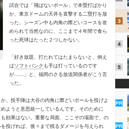
試合では「飛ばないボール」で本塁打ばかり
か、東京ドームの天井を直撃する二塁打を放
3
った。シーズン中も内角の際どいコースを攻
められて当然なのに、ここまで４年間で食ら
った死球はたった２つしかない。
4
「好き放題、打たれてはたまらないと、例え
ば
ソフトバンク
も手は打っているのです
5
が……」と、福岡のさる放送関係者がこう言
った。
うか。投手陣は大谷の内角に際どいボールを投げよ
PR
攻めようと意思統一しているんです。そのために
ても効果はない。重要な局面、ここぞの場面で、の
PR
ルを投げれば、後々まで残るダメージを与えられ