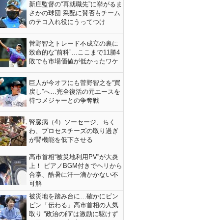
新庄監督の“再就職先”に挙がるま
さかの球団 采配に賛否もチーム
のテコ入れ役にうってつけ
菅野智之トレード不成立の裏に
致命的な“前科”…ここまで11勝4
敗でも市場価値が低かったワケ
巨人が今オフにも菅野智之を“買
戻し”へ…完全復活の元エースを
待つメジャーとの争奪戦
腎臓病（4）ソーセージ、ちく
わ、プロセスチーズの取り過ぎ
が腎機能を低下させる
高市首相“被災地利用PV”が大炎
上！ ピアノBGM付きでヘリから
合掌、酷暑に汗一滴かかない不
可解
被災地を踏み台に…確かにビン
ビン「伝わる」高市首相の人気
取り “政治の師”は激励に駆けず