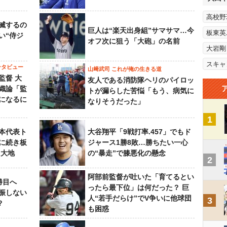
高校野
滅するの
巨人は“楽天出身組”サマサマ…今
板東英
い“侍ジ
オフ次に狙う「大砲」の名前
大岩剛
スキャ
ンタビュー
山﨑武司 これが俺の生きる道
監督 大
友人である消防隊ヘリのパイロッ
織論「監
トが漏らした苦悩「もう、病気に
になるに
なりそうだった」
1
本代表ト
大谷翔平「9戦打率.457」でもド
に続き板
ジャース1勝8敗…勝ちたい一心
田大地
の“暴走”で膝悪化の懸念
2
阿部前監督が吐いた「育てるとい
勝目へ
ったら最下位」は何だった？ 巨
振しない
人“若手だらけ”でV争いに他球団
3
？
も困惑