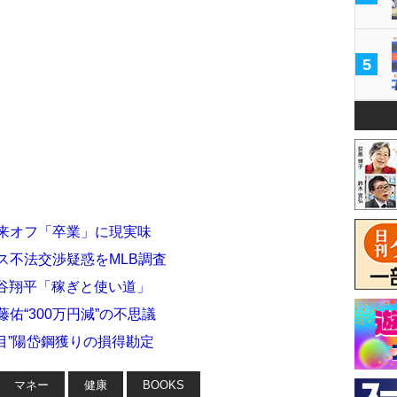
5
の来オフ「卒業」に現実味
ス不法交渉疑惑をMLB調査
大谷翔平「稼ぎと使い道」
佑“300万円減”の不思議
目”陽岱鋼獲りの損得勘定
マネー
健康
BOOKS