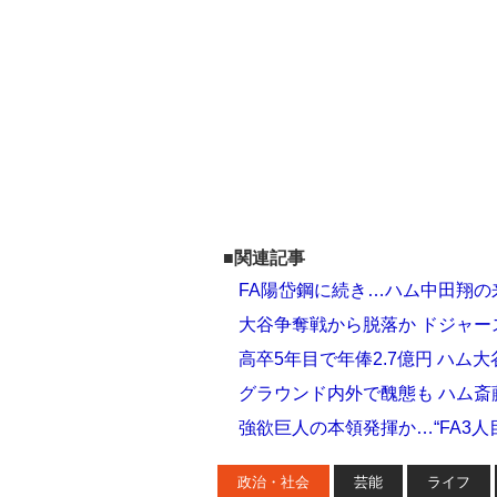
■関連記事
FA陽岱鋼に続き…ハム中田翔
大谷争奪戦から脱落か ドジャー
高卒5年目で年俸2.7億円 ハム
グラウンド内外で醜態も ハム斎藤
強欲巨人の本領発揮か…“FA3人
政治・社会
芸能
ライフ