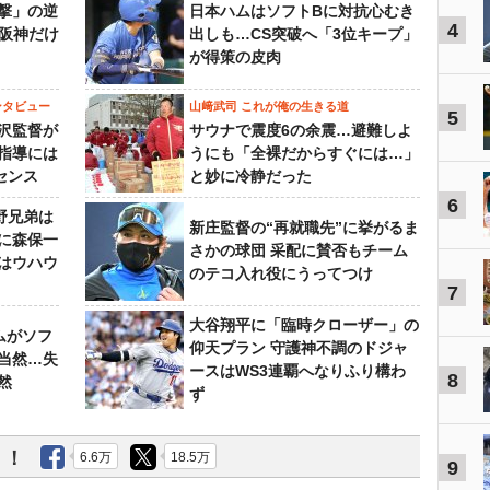
撃」の逆
日本ハムはソフトBに対抗心むき
4
“阪神だけ
出しも…CS突破へ「3位キープ」
が得策の皮肉
ンタビュー
山﨑武司 これが俺の生きる道
5
沢監督が
サウナで震度6の余震…避難しよ
指導には
うにも「全裸だからすぐには…」
センス
と妙に冷静だった
6
野兄弟は
新庄監督の“再就職先”に挙がるま
らに森保一
さかの球団 采配に賛否もチーム
はウハウ
のテコ入れ役にうってつけ
7
大谷翔平に「臨時クローザー」の
ムがソフ
仰天プラン 守護神不調のドジャ
当然…失
ースはWS3連覇へなりふり構わ
8
然
ず
う！
6.6万
18.5万
9