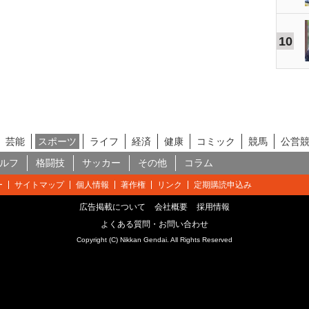
10
芸能
スポーツ
ライフ
経済
健康
コミック
競馬
公営
ルフ
格闘技
サッカー
その他
コラム
ー
サイトマップ
個人情報
著作権
リンク
定期購読申込み
広告掲載について
会社概要
採用情報
よくある質問・お問い合わせ
Copyright (C) Nikkan Gendai. All Rights Reserved