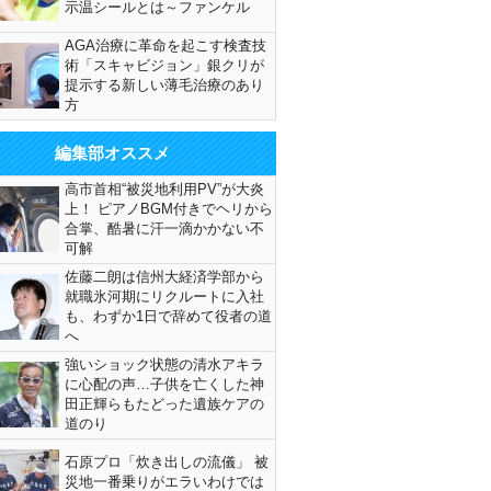
示温シールとは～ファンケル
AGA治療に革命を起こす検査技
術「スキャビジョン」銀クリが
提示する新しい薄毛治療のあり
方
編集部オススメ
高市首相“被災地利用PV”が大炎
上！ ピアノBGM付きでヘリから
合掌、酷暑に汗一滴かかない不
可解
佐藤二朗は信州大経済学部から
就職氷河期にリクルートに入社
も、わずか1日で辞めて役者の道
へ
強いショック状態の清水アキラ
に心配の声…子供を亡くした神
田正輝らもたどった遺族ケアの
道のり
石原プロ「炊き出しの流儀」 被
災地一番乗りがエラいわけでは