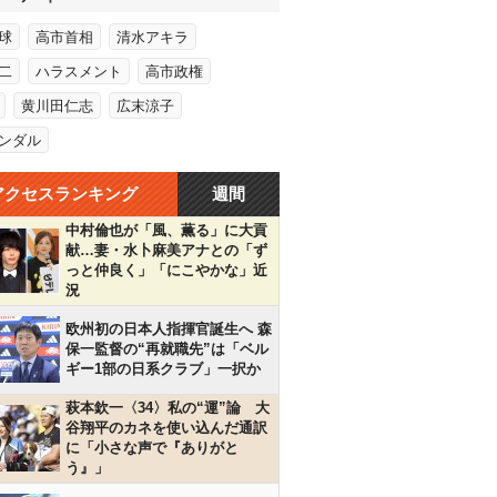
球
高市首相
清水アキラ
二
ハラスメント
高市政権
黄川田仁志
広末涼子
ンダル
アクセスランキング
週間
中村倫也が「風、薫る」に大貢
献…妻・水卜麻美アナとの「ず
っと仲良く」「にこやかな」近
況
欧州初の日本人指揮官誕生へ 森
保一監督の“再就職先”は「ベル
ギー1部の日系クラブ」一択か
萩本欽一〈34〉私の“運”論 大
谷翔平のカネを使い込んだ通訳
に「小さな声で『ありがと
う』」