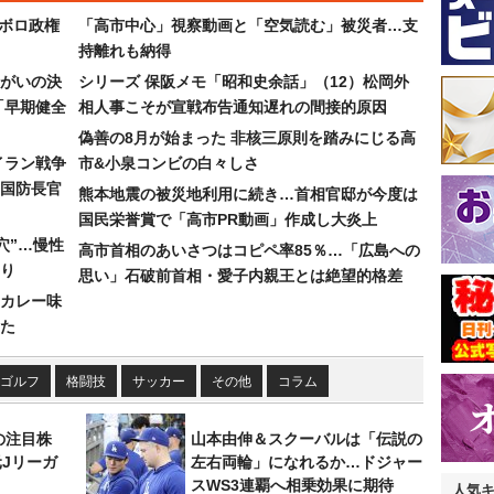
なボロ政権
「高市中心」視察動画と「空気読む」被災者…支
持離れも納得
まがいの決
シリーズ 保阪メモ「昭和史余話」（12）松岡外
「早期健全
相人事こそが宣戦布告通知遅れの間接的原因
偽善の8月が始まった 非核三原則を踏みにじる高
イラン戦争
市&小泉コンビの白々しさ
国防長官
熊本地震の被災地利用に続き…首相官邸が今度は
国民栄誉賞で「高市PR動画」作成し大炎上
穴”…慢性
高市首相のあいさつはコピペ率85％…「広島への
り
思い」石破前首相・愛子内親王とは絶望的格差
カレー味
た
ゴルフ
格闘技
サッカー
その他
コラム
の注目株
山本由伸＆スクーバルは「伝説の
元Jリーガ
左右両輪」になれるか…ドジャー
スWS3連覇へ相乗効果に期待
人気