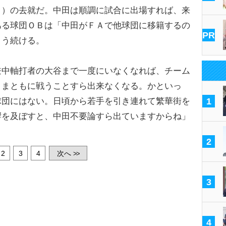
）の去就だ。中田は順調に試合に出場すれば、来
ある球団ＯＢは「中田がＦＡで他球団に移籍するの
PR
こう続ける。
兼中軸打者の大谷まで一度にいなくなれば、チーム
、まともに戦うことすら出来なくなる。かといっ
球団にはない。日頃から若手を引き連れて繁華街を
1
響を及ぼすと、中田不要論すら出ていますからね」
2
2
3
4
次へ
>>
3
4