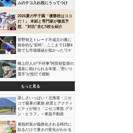
ムのテコ入れ役にうってつけ
2026夏の甲子園「優勝校はココ
だ！」 本紙と専門家が徹底予
想、“対抗”含む5校を紹介
菅野智之トレード不成立の裏に
致命的な“前科”…ここまで11勝4
敗でも市場価値が低かったワケ
橋上巨人が“不祥事”阿部前監督の
遺産に助けられる幸運…“肝いり
選手”が投打で躍動
もっと見る
楽しさいっぱい！北海道・ニセ
コで避暑の夏旅 絶景とアクティ
ビティが揃う「ニセコ東急 グラ
ン・ヒラフ」～東急不動産
暑熱対策が義務化される時代に
貼るだけで暑さの変化がわかる