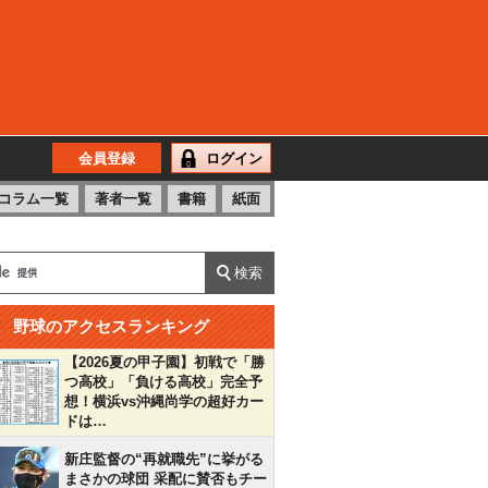
会員登録
ログイン
コラム一覧
著者一覧
書籍
紙面
野球のアクセスランキング
【2026夏の甲子園】初戦で「勝
つ高校」「負ける高校」完全予
想！横浜vs沖縄尚学の超好カー
ドは…
新庄監督の“再就職先”に挙がる
まさかの球団 采配に賛否もチー