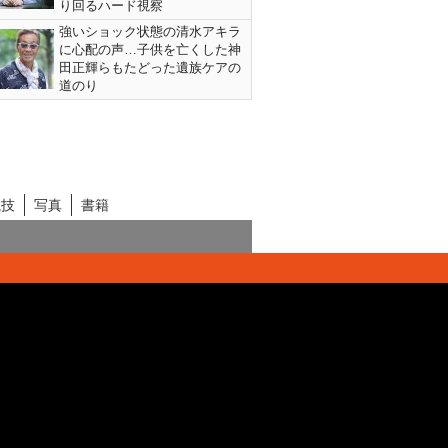
り回るハード視察
強いショック状態の清水アキラ
に心配の声…子供を亡くした神
田正輝らもたどった遺族ケアの
道のり
競技
写真
書籍