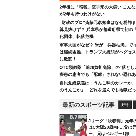
2年後に「増税」空手形の大笑い こん
が2年も持つわけがない
“財政のプロ”斎藤元彦知事はなぜ粉飾
算見抜けず？ 兵庫県が都道府県で初の
化団体」転落危機
軍事大国がなぜ？ 米が「兵器枯渇」で
は継続困難…トランプ大統領がヘグセス
に激怒！
OTC類似薬「追加負担免除」の“落とし
疾患の患者でも「配慮」されない恐れあ
自民党総裁選は「うんこ味のカレーか、
のうんこか」 どれを選んでも地獄だっ
最新のスポーツ記事
野球
Jリーグ「秋春制」元年
はC大阪20歳MF…父は
ー、兄はベルギー1部