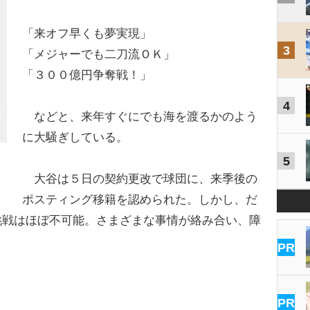
「来オフ早くも夢実現」
3
「メジャーでも二刀流ＯＫ」
「３００億円争奪戦！」
4
などと、来年すぐにでも海を渡るかのよう
に大騒ぎしている。
5
大谷は５日の契約更改で球団に、来季後の
ポスティング移籍を認められた。しかし、だ
挑戦はほぼ不可能。さまざまな事情が絡み合い、障
PR
PR