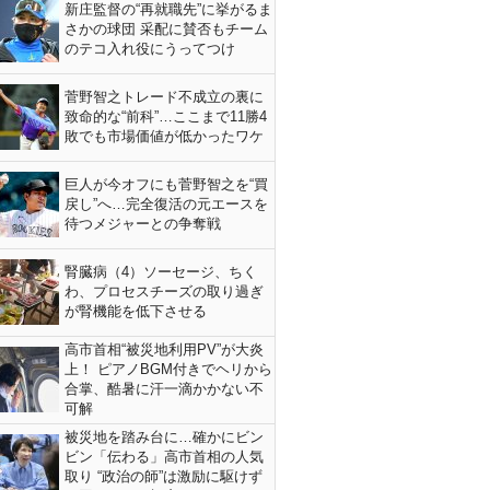
新庄監督の“再就職先”に挙がるま
さかの球団 采配に賛否もチーム
のテコ入れ役にうってつけ
菅野智之トレード不成立の裏に
致命的な“前科”…ここまで11勝4
敗でも市場価値が低かったワケ
巨人が今オフにも菅野智之を“買
戻し”へ…完全復活の元エースを
待つメジャーとの争奪戦
腎臓病（4）ソーセージ、ちく
わ、プロセスチーズの取り過ぎ
が腎機能を低下させる
高市首相“被災地利用PV”が大炎
上！ ピアノBGM付きでヘリから
合掌、酷暑に汗一滴かかない不
可解
被災地を踏み台に…確かにビン
ビン「伝わる」高市首相の人気
取り “政治の師”は激励に駆けず