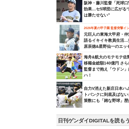
阪神・藤川監督「死球口
効果…セ5球団に広がる
は勝たせない”
2026年夏の甲子園 監督突撃イ
元巨人の東海大甲府・仲
語るイキイキ教員生活…
原辰徳&星野仙一のエッ
海舟&航大のモテモテ佐
移籍金総額140億円 さ
監督まで抱え「ウドン」
ハ！
自力V消えた新庄日本ハ
トバンクに到底及ばない
策数にも「雑な野球」歴
日刊ゲンダイDIGITALを読も