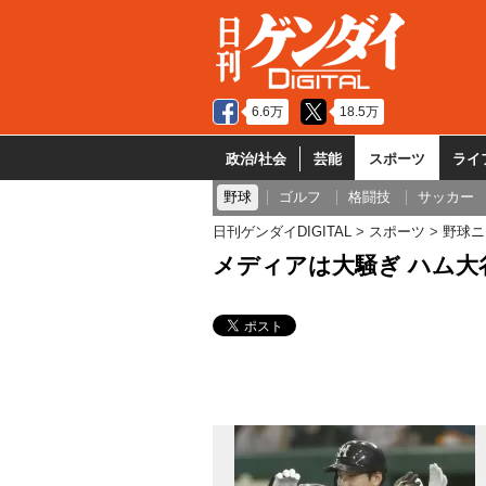
6.6万
18.5万
政治/社会
芸能
スポーツ
ライ
野球
ゴルフ
格闘技
サッカー
日刊ゲンダイDIGITAL
スポーツ
野球ニ
メディアは大騒ぎ ハム大