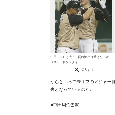
中田（左）と大谷、同時流出は避けたいが…
（Ｃ）日刊ゲンダイ
拡大する
からといって来オフのメジャー
害となっているのだ。
■
中田翔
の去就