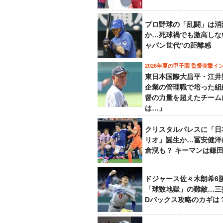
プロ野球の「乱闘」は消
か…死球禍でも激高しな
ャパン世代”の距離感
2026年夏の甲子園 監督突撃イ
東日本国際大昌平・江井
企業の管理職で培った組
督の力量を超えたチーム
は…」
クリスタルパレスに「日
リオ」誕生か…冨安健洋
倉滉も？ キーマンは鎌
ドジャース佐々木朗希6
「球数地獄」の難敵…三
Dバックス攻略のカギは