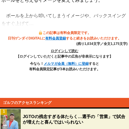
ボールをとらえるイメージを変えてみましょう。
ボールを上から叩いてしまうイメージや、バックスイング
をすぐ上げて…
この記事は有料会員限定です。
日刊ゲンダイDIGITALに
有料会員登録
すると続きをお読みいただけます。
(残り1,034文字／全文1,175文字)
ログインして読む
【ログインしていただくと記事中の広告が非表示になります】
今なら！
メルマガ会員（無料）に登録
すると
有料会員限定記事が3本お読みいただけます。
ゴルフのアクセスランキング
1
JGTOの残念すぎる体たらく…選手の「営業」で試合
が増えたと喜んではいられない