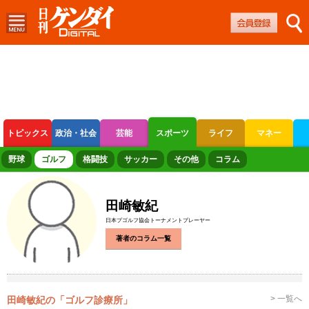
トピックス
政治・社会
芸能
スポーツ
ライフ
マネー
ボートレース
競輪
オートレース
野球
ゴルフ
格闘技
サッカー
その他
コラム
田崎敏紀
日本プゴルフ協会トーナメントプレーヤー
著者のコラム一覧
> 一覧へ
田崎敏紀の「ゴルフ診療所」