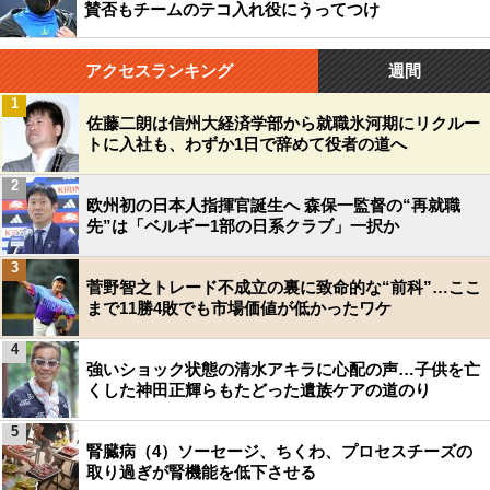
賛否もチームのテコ入れ役にうってつけ
アクセスランキング
週間
1
佐藤二朗は信州大経済学部から就職氷河期にリクルー
トに入社も、わずか1日で辞めて役者の道へ
2
欧州初の日本人指揮官誕生へ 森保一監督の“再就職
先”は「ベルギー1部の日系クラブ」一択か
3
菅野智之トレード不成立の裏に致命的な“前科”…ここ
まで11勝4敗でも市場価値が低かったワケ
4
強いショック状態の清水アキラに心配の声…子供を亡
くした神田正輝らもたどった遺族ケアの道のり
5
腎臓病（4）ソーセージ、ちくわ、プロセスチーズの
取り過ぎが腎機能を低下させる