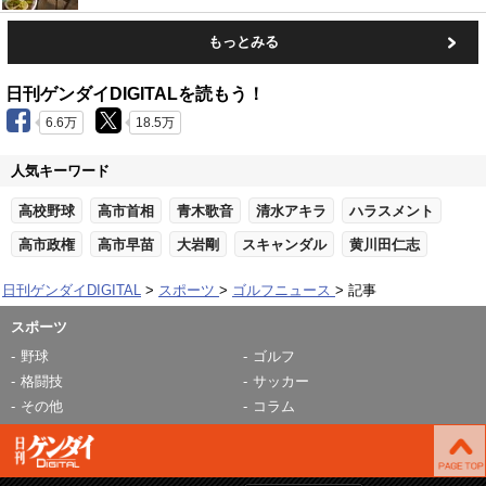
もっとみる
日刊ゲンダイDIGITALを読もう！
6.6万
18.5万
人気キーワード
高校野球
高市首相
青木歌音
清水アキラ
ハラスメント
高市政権
高市早苗
大岩剛
スキャンダル
黄川田仁志
日刊ゲンダイDIGITAL
スポーツ
ゴルフニュース
記事
スポーツ
野球
ゴルフ
格闘技
サッカー
その他
コラム