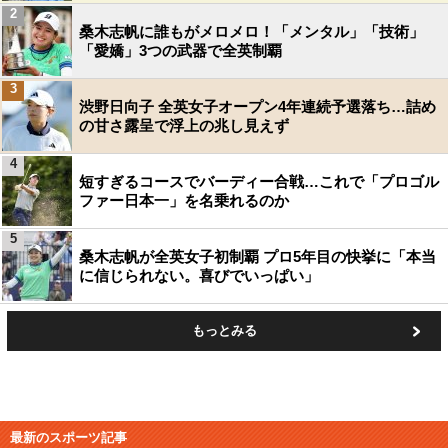
2
桑木志帆に誰もがメロメロ！「メンタル」「技術」
「愛嬌」3つの武器で全英制覇
3
渋野日向子 全英女子オープン4年連続予選落ち…詰め
の甘さ露呈で浮上の兆し見えず
4
短すぎるコースでバーディー合戦…これで「プロゴル
ファー日本一」を名乗れるのか
5
桑木志帆が全英女子初制覇 プロ5年目の快挙に「本当
に信じられない。喜びでいっぱい」
もっとみる
最新のスポーツ記事