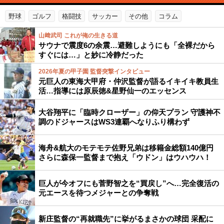
野球
ゴルフ
格闘技
サッカー
その他
コラム
山﨑武司 これが俺の生きる道
サウナで震度6の余震…避難しようにも「全裸だから
すぐには…」と妙に冷静だった
2026年夏の甲子園 監督突撃インタビュー
元巨人の東海大甲府・仲沢監督が語るイキイキ教員生
活…指導には原辰徳&星野仙一のエッセンス
大谷翔平に「臨時クローザー」の仰天プラン 守護神不
調のドジャースはWS3連覇へなりふり構わず
海舟&航大のモテモテ佐野兄弟は移籍金総額140億円
さらに森保一監督まで抱え「ウドン」はウハウハ！
巨人が今オフにも菅野智之を“買戻し”へ…完全復活の
元エースを待つメジャーとの争奪戦
新庄監督の“再就職先”に挙がるまさかの球団 采配に