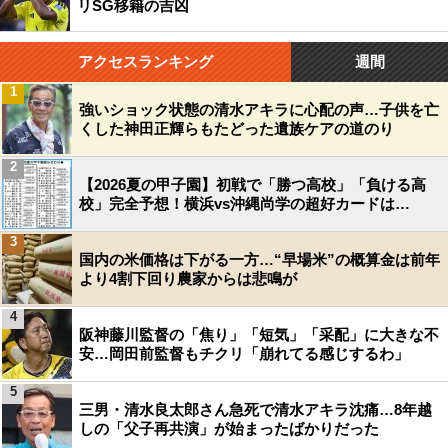
リSG移籍の吉凶
アクセスランキング
週間
1
強いショック状態の清水アキラに心配の声…子供を亡
くした神田正輝らもたどった遺族ケアの道のり
2
【2026夏の甲子園】初戦で「勝つ高校」「負ける高
校」完全予想！横浜vs沖縄尚学の超好カードは…
3
国内の米価格は下がる一方…“早場米”の概算金は前年
より4割下回り農家からは悲鳴が
4
阪神藤川監督の「焦り」「短気」「采配」に大きな不
安…岡田前監督もチクリ「崩れてる感じするわ」
5
三男・清水良太郎さん急死で清水アキラ沈痛…8年越
しの「父子再共演」が始まったばかりだった