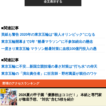
全文表示する
■関連記事
英紙も警告 2020年の東京五輪は“殺人オリンピック”になる
東京五輪開幕まで2年 “酷暑マラソン”に不参加続出の懸念
一度きり東京五輪 マラソン酷暑対策に血税100億円投入の愚
■関連記事
東京五輪に不安…新国立競技場の暑さ対策は“打ち水”の仰天
東京五輪の「演出責任者」に狂言師・野村萬斎が就任のワケ
野球のアクセスランキング
1
2026夏の甲子園「優勝校はココだ！」 本紙と専門家
が徹底予想、“対抗”含む5校を紹介