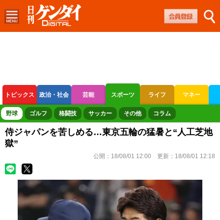
トピックス
政治・社会
芸能
スポーツ
ライフ
マネー
ボートレース
競輪
オートレース
野球
ゴルフ
格闘技
サッカー
その他
コラム
侍ジャパンを苦しめる…東京五輪の猛暑と“人工芝地
獄”
公開：
18/08/01 12:00
更新：
18/08/01 12:18