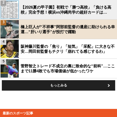
2
【2026夏の甲子園】初戦で「勝つ高校」「負ける高
校」完全予想！横浜vs沖縄尚学の超好カードは…
3
橋上巨人が“不祥事”阿部前監督の遺産に助けられる幸
運…“肝いり選手”が投打で躍動
4
阪神藤川監督の「焦り」「短気」「采配」に大きな不
安…岡田前監督もチクリ「崩れてる感じするわ」
5
菅野智之トレード不成立の裏に致命的な“前科”…ここ
まで11勝4敗でも市場価値が低かったワケ
もっとみる
最新のスポーツ記事