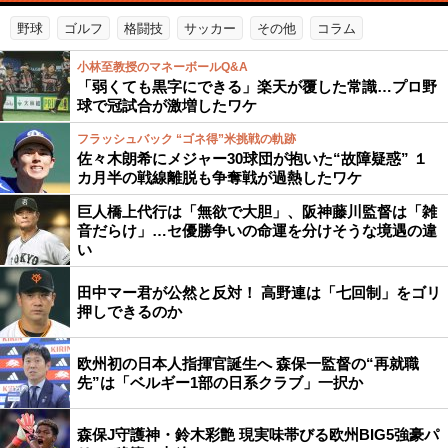
野球
ゴルフ
格闘技
サッカー
その他
コラム
小林至教授のマネーボールQ&A
「弱くても黒字にできる」楽天が覆した常識…プロ野
球で冠試合が激増したワケ
フラッシュバック “ゴネ得”米挑戦の軌跡
佐々木朗希にメジャー30球団が抱いた“故障疑惑” １
カ月半の戦線離脱も争奪戦が過熱したワケ
巨人橋上代行は「無欲で大胆」、阪神藤川監督は「雑
音だらけ」…セ優勝争いの命運を分けそうな境遇の違
い
田中マー君が公然と反対！ 高野連は「七回制」をゴリ
押しできるのか
欧州初の日本人指揮官誕生へ 森保一監督の“再就職
先”は「ベルギー1部の日系クラブ」一択か
森保J守護神・鈴木彩艶 現実味帯びる欧州BIG5強豪パ