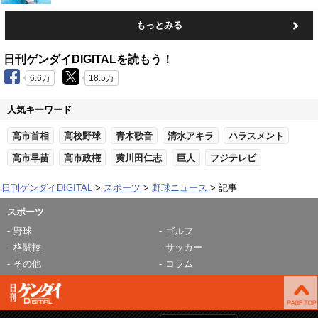
もっとみる
日刊ゲンダイDIGITALを読もう！
6.6万
18.5万
人気キーワード
高市首相
高校野球
青木歌音
清水アキラ
ハラスメント
高市早苗
高市政権
黄川田仁志
巨人
フジテレビ
日刊ゲンダイDIGITAL
スポーツ
野球ニュース
記事
スポーツ
野球
ゴルフ
格闘技
サッカー
その他
コラム