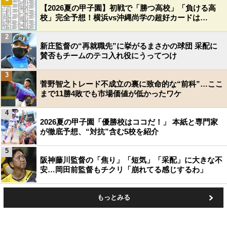
【2026夏の甲子園】初戦で「勝つ高校」「負ける高
校」完全予想！横浜vs沖縄尚学の超好カードは…
2
新庄監督の“再就職先”に挙がるまさかの球団 采配に
賛否もチームのテコ入れ役にうってつけ
3
菅野智之トレード不成立の裏に致命的な“前科”…ここ
まで11勝4敗でも市場価値が低かったワケ
4
2026夏の甲子園「優勝校はココだ！」 本紙と専門家
が徹底予想、“対抗”含む5校を紹介
5
阪神藤川監督の「焦り」「短気」「采配」に大きな不
安…岡田前監督もチクリ「崩れてる感じするわ」
もっとみる