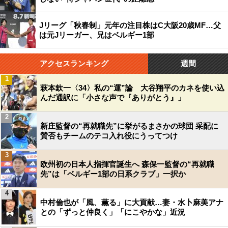
Jリーグ「秋春制」元年の注目株はC大阪20歳MF…父
は元Jリーガー、兄はベルギー1部
アクセスランキング
週間
1
萩本欽一〈34〉私の“運”論 大谷翔平のカネを使い込
んだ通訳に「小さな声で『ありがとう』」
2
新庄監督の“再就職先”に挙がるまさかの球団 采配に
賛否もチームのテコ入れ役にうってつけ
3
欧州初の日本人指揮官誕生へ 森保一監督の“再就職
先”は「ベルギー1部の日系クラブ」一択か
4
中村倫也が「風、薫る」に大貢献…妻・水卜麻美アナ
との「ずっと仲良く」「にこやかな」近況