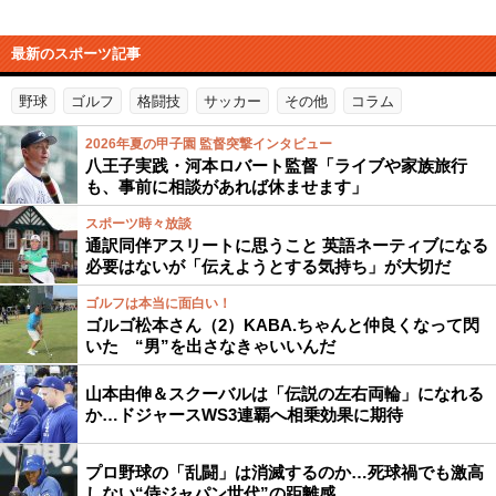
最新のスポーツ記事
野球
ゴルフ
格闘技
サッカー
その他
コラム
2026年夏の甲子園 監督突撃インタビュー
八王子実践・河本ロバート監督「ライブや家族旅行
も、事前に相談があれば休ませます」
スポーツ時々放談
通訳同伴アスリートに思うこと 英語ネーティブになる
必要はないが「伝えようとする気持ち」が大切だ
ゴルフは本当に面白い！
ゴルゴ松本さん（2）KABA.ちゃんと仲良くなって閃
いた “男”を出さなきゃいいんだ
山本由伸＆スクーバルは「伝説の左右両輪」になれる
か…ドジャースWS3連覇へ相乗効果に期待
プロ野球の「乱闘」は消滅するのか…死球禍でも激高
しない“侍ジャパン世代”の距離感