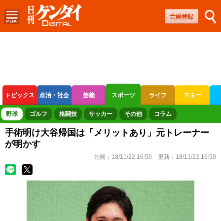
トピックス
政治・社会
芸能
スポーツ
ライフ
マネー
ボートレース
競輪
オートレース
野球
ゴルフ
格闘技
サッカー
その他
コラム
手術明け大谷帰国は「メリットあり」元トレーナー
が明かす
公開：
18/11/22 16:50
更新：
18/11/22 16:50