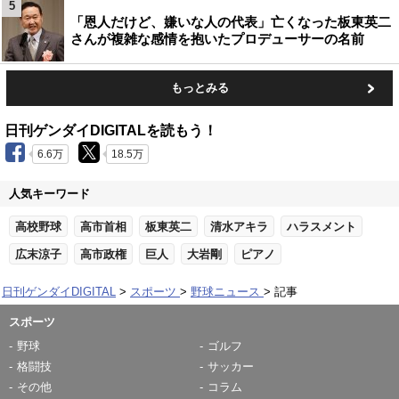
5
「恩人だけど、嫌いな人の代表」亡くなった板東英二
さんが複雑な感情を抱いたプロデューサーの名前
もっとみる
日刊ゲンダイDIGITALを読もう！
6.6万
18.5万
人気キーワード
高校野球
高市首相
板東英二
清水アキラ
ハラスメント
広末涼子
高市政権
巨人
大岩剛
ピアノ
日刊ゲンダイDIGITAL
スポーツ
野球ニュース
記事
スポーツ
野球
ゴルフ
格闘技
サッカー
その他
コラム