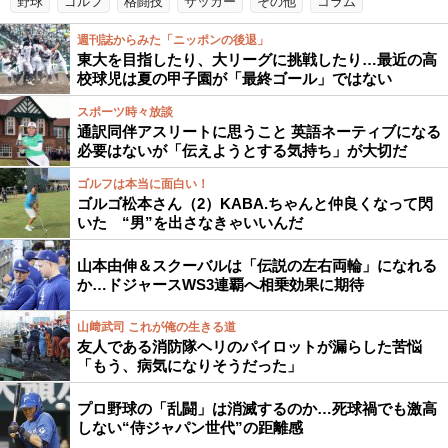
野球
ゴルフ
格闘技
サッカー
その他
コラム
週刊誌からみた「ニッポンの後退」
東大を目指したり、大リーグに挑戦したり…最近の高
校球児は夏の甲子園が「最終ゴール」ではない
スポーツ時々放談
通訳同伴アスリートに思うこと 英語ネーティブになる
必要はないが「伝えようとする気持ち」が大切だ
ゴルフは本当に面白い！
ゴルゴ松本さん（2）KABA.ちゃんと仲良くなって閃
いた “男”を出さなきゃいいんだ
山本由伸＆スクーバルは「伝説の左右両輪」になれる
か…ドジャースWS3連覇へ相乗効果に期待
山﨑武司 これが俺の生きる道
友人である消防隊ヘリのパイロットが漏らした苦悩
「もう、病気になりそうだった」
プロ野球の「乱闘」は消滅するのか…死球禍でも激高
しない“侍ジャパン世代”の距離感