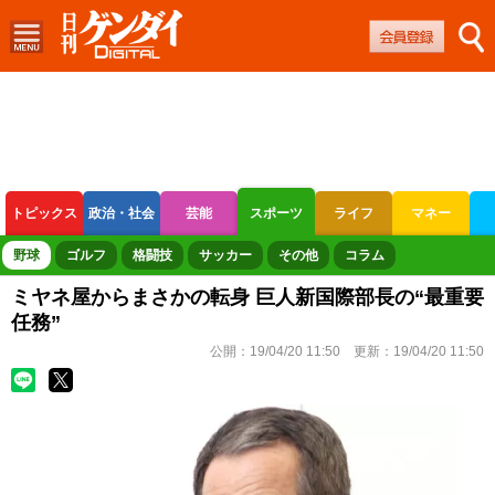
トピックス
政治・社会
芸能
スポーツ
ライフ
マネー
ボートレース
競輪
オートレース
野球
ゴルフ
格闘技
サッカー
その他
コラム
ミヤネ屋からまさかの転身 巨人新国際部長の“最重要
任務”
公開：
19/04/20 11:50
更新：
19/04/20 11:50