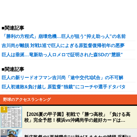
■関連記事
「勝利の方程式」崩壊危機…巨人が狙う“抑え助っ人”の名前
吉川尚が離脱 対戦1巡で巨人によぎる原監督復帰初年の悪夢
巨人は垂涎…竜新助っ人ロメロで証明された森SDの“慧眼”
■関連記事
巨人の新リードオフマン吉川尚「途中交代3試合」の不可解
巨人初連敗&負け越し 原監督“独裁”にコーチや選手ドタバタ
野球のアクセスランキング
1
【2026夏の甲子園】初戦で「勝つ高校」「負ける高
校」完全予想！横浜vs沖縄尚学の超好カードは…
2