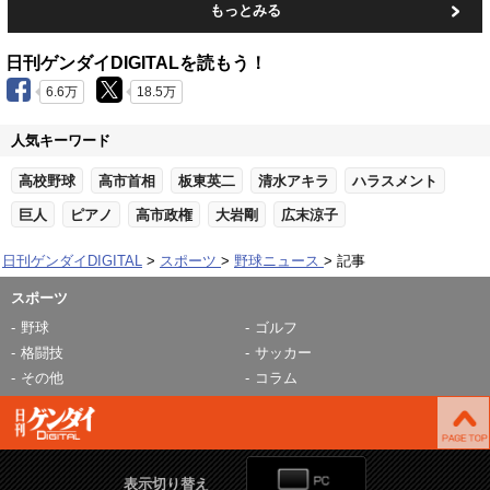
もっとみる
日刊ゲンダイDIGITALを読もう！
6.6万
18.5万
人気キーワード
高校野球
高市首相
板東英二
清水アキラ
ハラスメント
巨人
ピアノ
高市政権
大岩剛
広末涼子
日刊ゲンダイDIGITAL
スポーツ
野球ニュース
記事
スポーツ
野球
ゴルフ
格闘技
サッカー
その他
コラム
表示切り替え