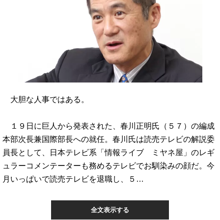
大胆な人事ではある。
１９日に巨人から発表された、春川正明氏（５７）の編成
本部次長兼国際部長への就任。春川氏は読売テレビの解説委
員長として、日本テレビ系「情報ライブ ミヤネ屋」のレギ
ュラーコメンテーターも務めるテレビでお馴染みの顔だ。今
月いっぱいで読売テレビを退職し、５…
全文表示する