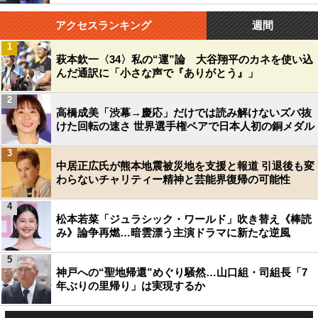
アクセスランキング
週間
1
萩本欽一〈34〉私の“運”論 大谷翔平のカネを使い込
んだ通訳に「小さな声で『ありがとう』」
2
高橋成美「渋幕→慶応」だけでは読み解けないズバ抜
けた回転の速さ 世界選手権ペアで日本人初の銅メダル
3
中居正広氏が熊本地震被災地を支援と報道 引退後も変
わらないチャリティー精神と芸能界復帰の可能性
4
松本若菜「ジュラシック・ワールド」吹き替え《棒読
み》論争再燃…暗雲漂う主演ドラマに新たな逆風
5
神戸への“聖地帰還”めぐり騒然…山口組・司組長「7
年ぶりの里帰り」は実現するか