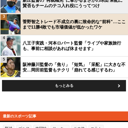
新庄監督の“再就職先”に挙がるまさかの球団 采配に
賛否もチームのテコ入れ役にうってつけ
3
菅野智之トレード不成立の裏に致命的な“前科”…ここ
まで11勝4敗でも市場価値が低かったワケ
4
八王子実践・河本ロバート監督「ライブや家族旅行
も、事前に相談があれば休ませます」
5
阪神藤川監督の「焦り」「短気」「采配」に大きな不
安…岡田前監督もチクリ「崩れてる感じするわ」
もっとみる
最新のスポーツ記事