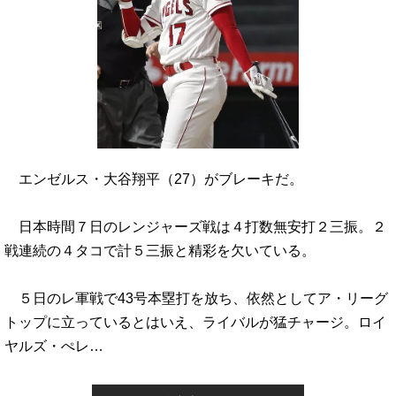
エンゼルス・大谷翔平（27）がブレーキだ。
日本時間７日のレンジャーズ戦は４打数無安打２三振。２
戦連続の４タコで計５三振と精彩を欠いている。
５日のレ軍戦で43号本塁打を放ち、依然としてア・リーグ
トップに立っているとはいえ、ライバルが猛チャージ。ロイ
ヤルズ・ぺレ…