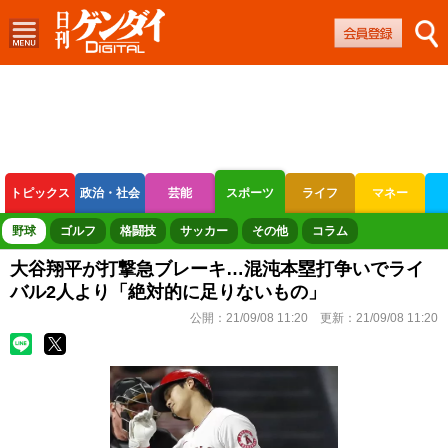
トピックス
政治・社会
芸能
スポーツ
ライフ
マネー
ボートレース
競輪
オートレース
野球
ゴルフ
格闘技
サッカー
その他
コラム
大谷翔平が打撃急ブレーキ…混沌本塁打争いでライ
バル2人より「絶対的に足りないもの」
公開：
21/09/08 11:20
更新：
21/09/08 11:20