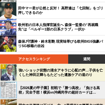
田中マー君が公然と反対！ 高野連は「七回制」をゴリ
押しできるのか
欧州初の日本人指揮官誕生へ 森保一監督の“再就職
先”は「ベルギー1部の日系クラブ」一択か
森保J守護神・鈴木彩艶 現実味帯びる欧州BIG5強豪パ
リSG移籍の吉凶
アクセスランキング
週間
1
強いショック状態の清水アキラに心配の声…子供を亡
くした神田正輝らもたどった遺族ケアの道のり
2
【2026夏の甲子園】初戦で「勝つ高校」「負ける高
校」完全予想！横浜vs沖縄尚学の超好カードは…
3