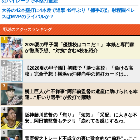
のパイレーツで本塁打量産
大谷の42本塁打に4本差で追撃 49年ぶり「捕手2冠」射程圏ペレ
スはMVPのライバルか？
野球のアクセスランキング
1
2026夏の甲子園「優勝校はココだ！」 本紙と専門家
が徹底予想、“対抗”含む5校を紹介
2
【2026夏の甲子園】初戦で「勝つ高校」「負ける高
校」完全予想！横浜vs沖縄尚学の超好カードは…
3
橋上巨人が“不祥事”阿部前監督の遺産に助けられる幸
運…“肝いり選手”が投打で躍動
4
阪神藤川監督の「焦り」「短気」「采配」に大きな不
安…岡田前監督もチクリ「崩れてる感じするわ」
5
菅野智之トレード不成立の裏に致命的な“前科”…ここ