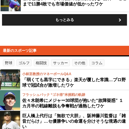
まで11勝4敗でも市場価値が低かったワケ
もっとみる
最新のスポーツ記事
野球
ゴルフ
格闘技
サッカー
その他
コラム
小林至教授のマネーボールQ&A
「弱くても黒字にできる」楽天が覆した常識…プロ野
球で冠試合が激増したワケ
フラッシュバック “ゴネ得”米挑戦の軌跡
佐々木朗希にメジャー30球団が抱いた“故障疑惑” １
カ月半の戦線離脱も争奪戦が過熱したワケ
巨人橋上代行は「無欲で大胆」、阪神藤川監督は「雑
音だらけ」…セ優勝争いの命運を分けそうな境遇の違
い