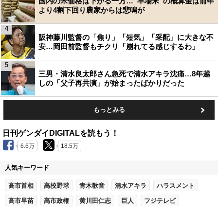
国内の米価格は下がる一方…“早場米”の概算金は前年
より4割下回り農家からは悲鳴が
4
阪神藤川監督の「焦り」「短気」「采配」に大きな不
安…岡田前監督もチクリ「崩れてる感じするわ」
5
三男・清水良太郎さん急死で清水アキラ沈痛…8年越
しの「父子再共演」が始まったばかりだった
もっとみる
日刊ゲンダイDIGITALを読もう！
6.6万
18.5万
人気キーワード
高市首相
高校野球
青木歌音
清水アキラ
ハラスメント
高市早苗
高市政権
黄川田仁志
巨人
フジテレビ