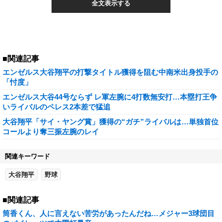
全文表示する
■関連記事
エンゼルス大谷翔平の打撃タイトル獲得を阻む中南米出身投手の
「忖度」
エンゼルス大谷44号ならず レ軍左腕に4打数無安打…本塁打王争
いライバルのペレス2本差で猛追
大谷翔平「サイ・ヤング賞」獲得の“ガチ”ライバルは…単独首位
コールより奪三振左腕のレイ
関連キーワード
大谷翔平
野球
■関連記事
筒香くん、人に言えない苦労があったんだね…メジャー3球団目