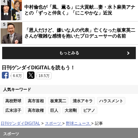
4
中村倫也が「風、薫る」に大貢献…妻・水卜麻美アナ
との「ずっと仲良く」「にこやかな」近況
5
「恩人だけど、嫌いな人の代表」亡くなった板東英二
さんが複雑な感情を抱いたプロデューサーの名前
もっとみる
日刊ゲンダイDIGITALを読もう！
6.6万
18.5万
人気キーワード
高校野球
高市首相
板東英二
清水アキラ
ハラスメント
広末涼子
高市政権
巨人
大岩剛
ピアノ
日刊ゲンダイDIGITAL
スポーツ
野球ニュース
記事
スポーツ