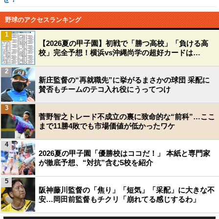
野球のアクセスランキング
1
【2026夏の甲子園】初戦で「勝つ高校」「負ける高
校」完全予想！横浜vs沖縄尚学の超好カードは…
2
新庄監督の“再就職先”に挙がるまさかの球団 采配に
賛否もチームのテコ入れ役にうってつけ
3
菅野智之トレード不成立の裏に致命的な“前科”…ここ
まで11勝4敗でも市場価値が低かったワケ
4
2026夏の甲子園「優勝校はココだ！」 本紙と専門家
が徹底予想、“対抗”含む5校を紹介
5
阪神藤川監督の「焦り」「短気」「采配」に大きな不
安…岡田前監督もチクリ「崩れてる感じするわ」