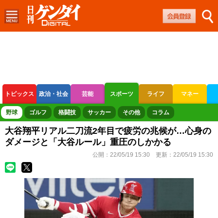
トピックス
政治・社会
芸能
スポーツ
ライフ
マネー
ボートレース
競輪
オートレース
野球
ゴルフ
格闘技
サッカー
その他
コラム
大谷翔平リアル二刀流2年目で疲労の兆候が…心身の
ダメージと「大谷ルール」重圧のしかかる
公開：
22/05/19 15:30
更新：
22/05/19 15:30