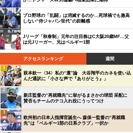
プロ野球の「乱闘」は消滅するのか…死球禍でも激高
しない“侍ジャパン世代”の距離感
Jリーグ「秋春制」元年の注目株はC大阪20歳MF…父
は元Jリーガー、兄はベルギー1部
アクセスランキング
週間
1
萩本欽一〈34〉私の“運”論 大谷翔平のカネを使い込
んだ通訳に「小さな声で『ありがとう』」
2
新庄監督の“再就職先”に挙がるまさかの球団 采配に
賛否もチームのテコ入れ役にうってつけ
3
欧州初の日本人指揮官誕生へ 森保一監督の“再就職
先”は「ベルギー1部の日系クラブ」一択か