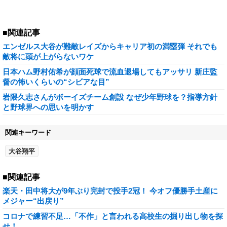
■関連記事
エンゼルス大谷が難敵レイズからキャリア初の満塁弾 それでも
敵将に頭が上がらないワケ
日本ハム野村佑希が顔面死球で流血退場してもアッサリ 新庄監
督の怖いくらいの“シビアな目”
岩隈久志さんがボーイズチーム創設 なぜ少年野球を？指導方針
と野球界への思いを明かす
関連キーワード
大谷翔平
■関連記事
楽天・田中将大が9年ぶり完封で投手2冠！ 今オフ優勝手土産に
メジャー“出戻り”
コロナで練習不足…「不作」と言われる高校生の掘り出し物を探
せ！