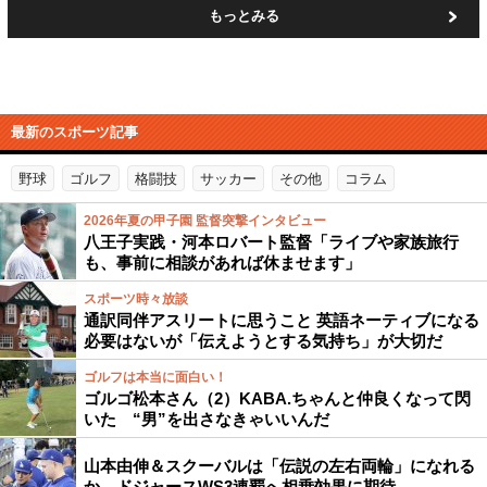
もっとみる
最新のスポーツ記事
野球
ゴルフ
格闘技
サッカー
その他
コラム
2026年夏の甲子園 監督突撃インタビュー
八王子実践・河本ロバート監督「ライブや家族旅行
も、事前に相談があれば休ませます」
スポーツ時々放談
通訳同伴アスリートに思うこと 英語ネーティブになる
必要はないが「伝えようとする気持ち」が大切だ
ゴルフは本当に面白い！
ゴルゴ松本さん（2）KABA.ちゃんと仲良くなって閃
いた “男”を出さなきゃいいんだ
山本由伸＆スクーバルは「伝説の左右両輪」になれる
か…ドジャースWS3連覇へ相乗効果に期待