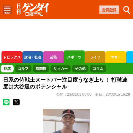
トピックス
政治・社会
芸能
スポーツ
ライフ
マネー
ボートレース
競輪
オートレース
野球
ゴルフ
格闘技
サッカー
その他
コラム
日系の侍戦士ヌートバー注目度うなぎ上り！ 打球速
度は大谷級のポテンシャル
公開：
23/03/03 06:00
更新：
23/03/15 16:28