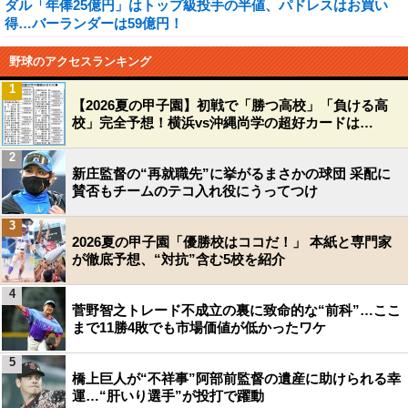
ダル「年俸25億円」はトップ級投手の半値、パドレスはお買い
得…バーランダーは59億円！
野球のアクセスランキング
1
【2026夏の甲子園】初戦で「勝つ高校」「負ける高
校」完全予想！横浜vs沖縄尚学の超好カードは…
2
新庄監督の“再就職先”に挙がるまさかの球団 采配に
賛否もチームのテコ入れ役にうってつけ
3
2026夏の甲子園「優勝校はココだ！」 本紙と専門家
が徹底予想、“対抗”含む5校を紹介
4
菅野智之トレード不成立の裏に致命的な“前科”…ここ
まで11勝4敗でも市場価値が低かったワケ
5
橋上巨人が“不祥事”阿部前監督の遺産に助けられる幸
運…“肝いり選手”が投打で躍動