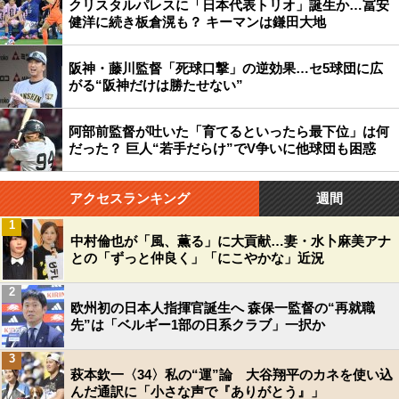
クリスタルパレスに「日本代表トリオ」誕生か…冨安
健洋に続き板倉滉も？ キーマンは鎌田大地
阪神・藤川監督「死球口撃」の逆効果…セ5球団に広
がる“阪神だけは勝たせない”
阿部前監督が吐いた「育てるといったら最下位」は何
だった？ 巨人“若手だらけ”でV争いに他球団も困惑
アクセスランキング
週間
1
中村倫也が「風、薫る」に大貢献…妻・水卜麻美アナ
との「ずっと仲良く」「にこやかな」近況
2
欧州初の日本人指揮官誕生へ 森保一監督の“再就職
先”は「ベルギー1部の日系クラブ」一択か
3
萩本欽一〈34〉私の“運”論 大谷翔平のカネを使い込
んだ通訳に「小さな声で『ありがとう』」