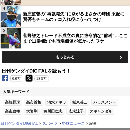
4
新庄監督の“再就職先”に挙がるまさかの球団 采配に
賛否もチームのテコ入れ役にうってつけ
5
菅野智之トレード不成立の裏に致命的な“前科”…ここ
まで11勝4敗でも市場価値が低かったワケ
もっとみる
日刊ゲンダイDIGITALを読もう！
6.6万
18.5万
人気キーワード
高校野球
高市首相
清水アキラ
板東英二
ハラスメント
高市政権
大岩剛
黄川田仁志
広末涼子
スキャンダル
日刊ゲンダイDIGITAL
スポーツ
野球ニュース
記事