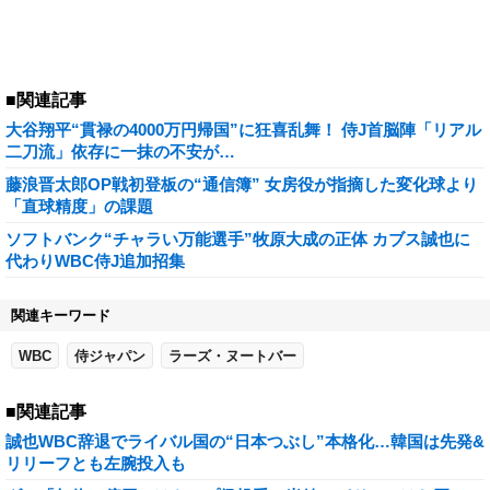
■関連記事
大谷翔平“貫禄の4000万円帰国”に狂喜乱舞！ 侍J首脳陣「リアル
二刀流」依存に一抹の不安が…
藤浪晋太郎OP戦初登板の“通信簿” 女房役が指摘した変化球より
「直球精度」の課題
ソフトバンク“チャラい万能選手”牧原大成の正体 カブス誠也に
代わりWBC侍J追加招集
関連キーワード
WBC
侍ジャパン
ラーズ・ヌートバー
■関連記事
誠也WBC辞退でライバル国の“日本つぶし”本格化…韓国は先発&
リリーフとも左腕投入も