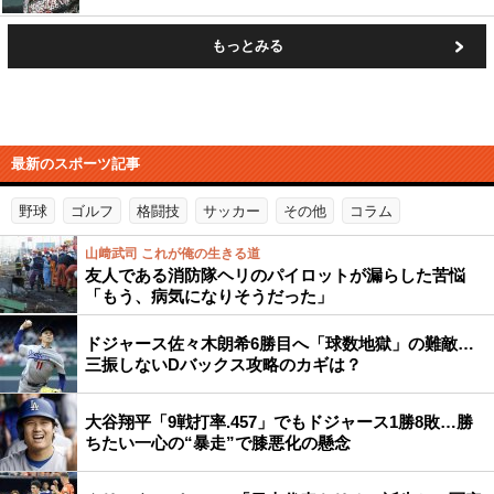
もっとみる
最新のスポーツ記事
野球
ゴルフ
格闘技
サッカー
その他
コラム
山﨑武司 これが俺の生きる道
友人である消防隊ヘリのパイロットが漏らした苦悩
「もう、病気になりそうだった」
ドジャース佐々木朗希6勝目へ「球数地獄」の難敵…
三振しないDバックス攻略のカギは？
大谷翔平「9戦打率.457」でもドジャース1勝8敗…勝
ちたい一心の“暴走”で膝悪化の懸念