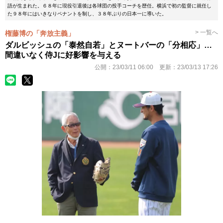
語が生まれた。６８年に現役引退後は各球団の投手コーチを歴任。横浜で初の監督に就任し
た９８年にはいきなりペナントを制し、３８年ぶりの日本一に導いた。
> 一覧へ
権藤博の「奔放主義」
ダルビッシュの「泰然自若」とヌートバーの「分相応」…
間違いなく侍Jに好影響を与える
公開：
23/03/11 06:00
更新：
23/03/13 17:26