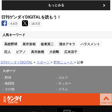
もっとみる
日刊ゲンダイDIGITALを読もう！
6.6万
18.5万
人気キーワード
高校野球
高市首相
板東英二
清水アキラ
ハラスメント
巨人
ピアノ
高市政権
大岩剛
広末涼子
日刊ゲンダイDIGITAL
スポーツ
野球ニュース
記事
スポーツ
野球
ゴルフ
格闘技
サッカー
その他
コラム