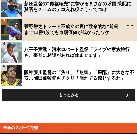
新庄監督の“再就職先”に挙がるまさかの球団 采配に
賛否もチームのテコ入れ役にうってつけ
3
菅野智之トレード不成立の裏に致命的な“前科”…ここ
まで11勝4敗でも市場価値が低かったワケ
4
八王子実践・河本ロバート監督「ライブや家族旅行
も、事前に相談があれば休ませます」
5
阪神藤川監督の「焦り」「短気」「采配」に大きな不
安…岡田前監督もチクリ「崩れてる感じするわ」
もっとみる
最新のスポーツ記事