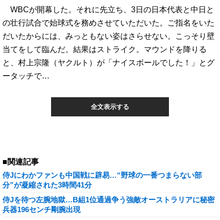
WBCが開幕した。それに先立ち、3日の日本代表と中日と
の壮行試合で始球式を務めさせていただいた。ご指名をいた
だいたからには、みっともない姿はさらせない。こっそり壁
当てをして臨んだ。結果はストライク。マウンドを降りる
と、村上宗隆（ヤクルト）が「ナイスボールでした！」とグ
ータッチで…
全文表示する
■関連記事
侍Jにわかファンも中国戦に辟易…“野球の一番つまらない部
分”が凝縮された3時間41分
侍Jを待つ左腕地獄…B組1位通過争う強敵オーストラリアに秘密
兵器196センチ剛腕出現