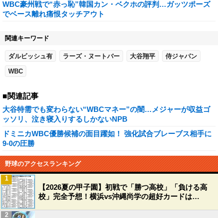
WBC豪州戦で“赤っ恥”韓国カン・ベクホの評判…ガッツポーズ
でベース離れ痛恨タッチアウト
関連キーワード
ダルビッシュ有
ラーズ・ヌートバー
大谷翔平
侍ジャパン
WBC
■関連記事
大谷特需でも変わらない“WBCマネー”の闇…メジャーが収益ゴ
ッソリ、泣き寝入りするしかないNPB
ドミニカWBC優勝候補の面目躍如！ 強化試合ブレーブス相手に
9‐0の圧勝
野球のアクセスランキング
1
【2026夏の甲子園】初戦で「勝つ高校」「負ける高
校」完全予想！横浜vs沖縄尚学の超好カードは…
2