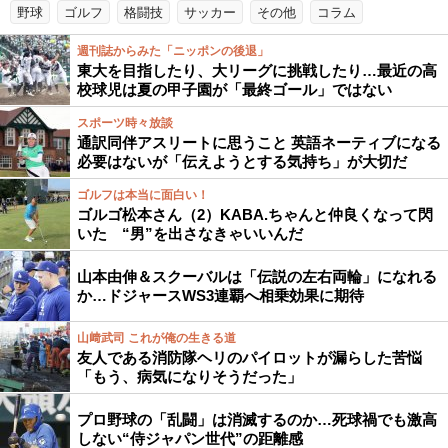
野球
ゴルフ
格闘技
サッカー
その他
コラム
週刊誌からみた「ニッポンの後退」
東大を目指したり、大リーグに挑戦したり…最近の高
校球児は夏の甲子園が「最終ゴール」ではない
スポーツ時々放談
通訳同伴アスリートに思うこと 英語ネーティブになる
必要はないが「伝えようとする気持ち」が大切だ
ゴルフは本当に面白い！
ゴルゴ松本さん（2）KABA.ちゃんと仲良くなって閃
いた “男”を出さなきゃいいんだ
山本由伸＆スクーバルは「伝説の左右両輪」になれる
か…ドジャースWS3連覇へ相乗効果に期待
山﨑武司 これが俺の生きる道
友人である消防隊ヘリのパイロットが漏らした苦悩
「もう、病気になりそうだった」
プロ野球の「乱闘」は消滅するのか…死球禍でも激高
しない“侍ジャパン世代”の距離感