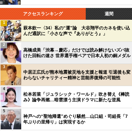
アクセスランキング
週間
1
萩本欽一〈34〉私の“運”論 大谷翔平のカネを使い込
んだ通訳に「小さな声で『ありがとう』」
2
高橋成美「渋幕→慶応」だけでは読み解けないズバ抜
けた回転の速さ 世界選手権ペアで日本人初の銅メダル
3
中居正広氏が熊本地震被災地を支援と報道 引退後も変
わらないチャリティー精神と芸能界復帰の可能性
4
松本若菜「ジュラシック・ワールド」吹き替え《棒読
み》論争再燃…暗雲漂う主演ドラマに新たな逆風
5
神戸への“聖地帰還”めぐり騒然…山口組・司組長「7
年ぶりの里帰り」は実現するか