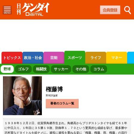
トピックス
政治・社会
芸能
スポーツ
ライフ
マネー
ボートレース
競輪
オートレース
野球
ゴルフ
格闘技
サッカー
その他
コラム
権藤博
野球評論家
著者のコラム一覧
１９３８年１２月２日、佐賀県鳥栖市生まれ。鳥栖高からブリヂストンタイヤを経て６１年
に中日入り。１年目に３５勝１９敗、防御率１．７０という驚異的な成績を挙げ、最多勝や
沢村賞などタイトルを総ナメに。連投に連投を重ねる姿に「権藤、権藤、雨、権藤」の流行