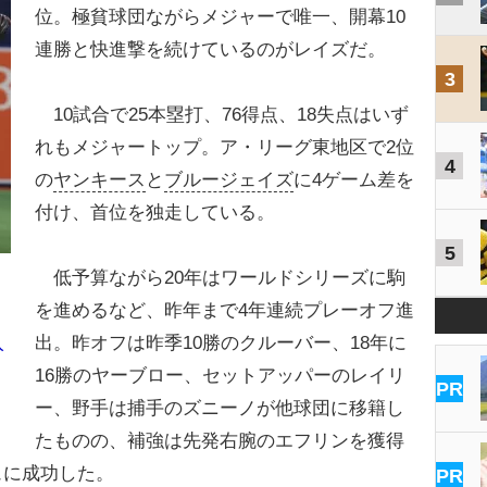
位。極貧球団ながらメジャーで唯一、開幕10
連勝と快進撃を続けているのがレイズだ。
3
10試合で25本塁打、76得点、18失点はいず
れもメジャートップ。ア・リーグ東地区で2位
4
の
ヤンキース
と
ブルージェイズ
に4ゲーム差を
付け、首位を独走している。
5
低予算ながら20年はワールドシリーズに駒
を進めるなど、昨年まで4年連続プレーオフ進
出。昨オフは昨季10勝のクルーバー、18年に
入
16勝のヤーブロー、セットアッパーのレイリ
PR
ー、野手は捕手のズニーノが他球団に移籍し
たものの、補強は先発右腕のエフリンを獲得
ュに成功した。
PR