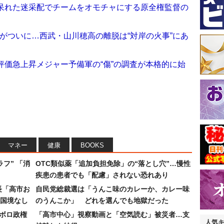
…呆れた迷采配でチームをオモチャにする原全権監督の
」がついに…西武・山川穂高の離脱は“対岸の火事”にあ
で評価急上昇メジャー予備軍の“傷”の調査が本格的に始
マネー
健康
BOOKS
フ” 「消
OTC類似薬「追加負担免除」の“落とし穴”…慢性
疾患の患者でも「配慮」されない恐れあり
長「高市お
自民党総裁選は「うんこ味のカレーか、カレー味
国境なし
のうんこか」 どれを選んでも地獄だった
なボロ政権
「高市中心」視察動画と「空気読む」被災者…支
人気