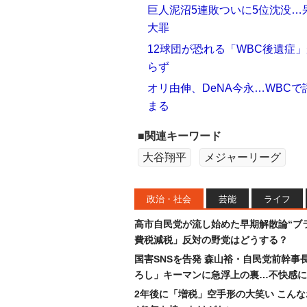
巨人泥沼5連敗ついに5位沈没
大罪
12球団が恐れる「WBC後遺症
らず
オリ由伸、DeNA今永…WBC
まる
■関連キーワード
大谷翔平
メジャーリーグ
政治・社会
芸能
ライフ
高市自民党が流し始めた早期解散論“ブラ
費税減税」反対の野党はどうする？
国害SNSを告発 森山裕・自民党前幹事
ろし」キーマンに急浮上の裏…不快感に
2年後に「増税」空手形の大笑い こん