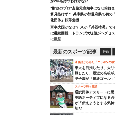
が2年も持つわけがない
“財政のプロ”斎藤元彦知事はなぜ粉飾
算見抜けず？ 兵庫県が都道府県で初の
化団体」転落危機
軍事大国がなぜ？ 米が「兵器枯渇」で
は継続困難…トランプ大統領がヘグセス
に激怒！
最新のスポーツ記事
野球
週刊誌からみた「ニッポンの後
東大を目指したり、大リ
戦したり…最近の高校球
甲子園が「最終ゴール」
スポーツ時々放談
通訳同伴アスリートに思
英語ネーティブになる必
が「伝えようとする気持
切だ