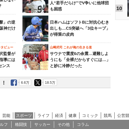
人“若手だらけ”でV争いに他球団
？
10
も困惑
撃」の逆
日本ハムはソフトBに対抗心むき
“阪神だけ
出しも…CS突破へ「3位キープ」
が得策の皮肉
ンタビュー
山﨑武司 これが俺の生きる道
沢監督が
サウナで震度6の余震…避難しよ
指導には
うにも「全裸だからすぐには…」
センス
と妙に冷静だった
う！
6.6万
18.5万
芸能
スポーツ
ライフ
経済
健康
コミック
競馬
公営
ルフ
格闘技
サッカー
その他
コラム