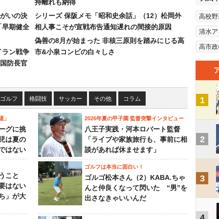
持離れも納得
まがいの決
シリーズ 保阪メモ「昭和史余話」（12）松岡外
高校野
「早期健全
相人事こそが宣戦布告通知遅れの間接的原因
清水ア
偽善の8月が始まった 非核三原則を踏みにじる高
高市政
イラン戦争
市&小泉コンビの白々しさ
国防長官
ゴルフ
格闘技
サッカー
その他
コラム
1
退」
2026年夏の甲子園 監督突撃インタビュー
ーグに挑
八王子実践・河本ロバート監督
2
児は夏の
「ライブや家族旅行も、事前に相
ではない
談があれば休ませます」
ゴルフは本当に面白い！
うこと
ゴルゴ松本さん（2）KABA.ちゃ
3
要はない
んと仲良くなって閃いた “男”を
ち」が大
出さなきゃいいんだ
4