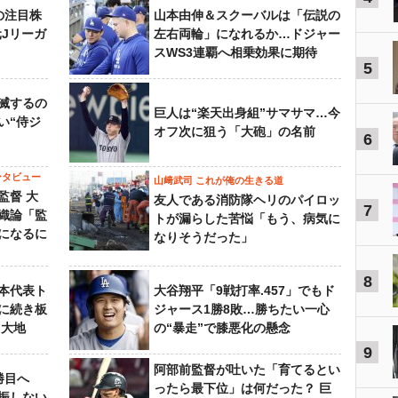
の注目株
山本由伸＆スクーバルは「伝説の
元Jリーガ
左右両輪」になれるか…ドジャー
スWS3連覇へ相乗効果に期待
5
滅するの
巨人は“楽天出身組”サマサマ…今
い“侍ジ
オフ次に狙う「大砲」の名前
6
ンタビュー
山﨑武司 これが俺の生きる道
監督 大
友人である消防隊ヘリのパイロッ
7
織論「監
トが漏らした苦悩「もう、病気に
になるに
なりそうだった」
8
本代表ト
大谷翔平「9戦打率.457」でもド
に続き板
ジャース1勝8敗…勝ちたい一心
田大地
の“暴走”で膝悪化の懸念
9
阿部前監督が吐いた「育てるとい
勝目へ
ったら最下位」は何だった？ 巨
振しない