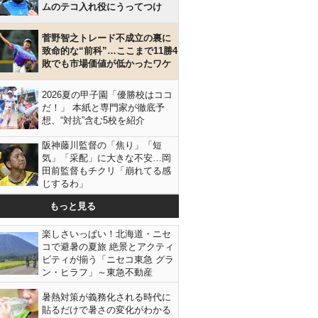
ムのテコ入れ役にうってつけ
菅野智之トレード不成立の裏に
致命的な“前科”…ここまで11勝4
敗でも市場価値が低かったワケ
2026夏の甲子園「優勝校はココ
だ！」 本紙と専門家が徹底予
想、“対抗”含む5校を紹介
阪神藤川監督の「焦り」「短
気」「采配」に大きな不安…岡
田前監督もチクリ「崩れてる感
じするわ」
もっと見る
楽しさいっぱい！北海道・ニセ
コで避暑の夏旅 絶景とアクティ
ビティが揃う「ニセコ東急 グラ
ン・ヒラフ」～東急不動産
暑熱対策が義務化される時代に
貼るだけで暑さの変化がわかる