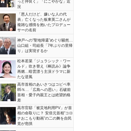
っと仲良く」「にこやかな」近
況
「恩人だけど、嫌いな人の代
表」亡くなった板東英二さんが
複雑な感情を抱いたプロデュー
サーの名前
神戸への“聖地帰還”めぐり騒然…
山口組・司組長「7年ぶりの里帰
り」は実現するか
松本若菜「ジュラシック・ワー
ルド」吹き替え《棒読み》論争
再燃…暗雲漂う主演ドラマに新
たな逆風
高市首相のあいさつはコピペ率
85％…「広島への思い」石破前
首相・愛子内親王とは絶望的格
差
高市官邸「被災地利用PV」が首
相の命取りに？ 安倍元首相“コロ
ナおこもり動画”の二の舞を自民
党が危惧