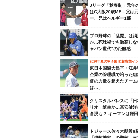
Jリーグ「秋春制」元年
はC大阪20歳MF…父は
ー、兄はベルギー1部
プロ野球の「乱闘」は消
か…死球禍でも激高しな
ャパン世代”の距離感
2026年夏の甲子園 監督突撃イ
東日本国際大昌平・江井
企業の管理職で培った組
督の力量を超えたチーム
は…」
クリスタルパレスに「日
リオ」誕生か…冨安健洋
倉滉も？ キーマンは鎌
ドジャース佐々木朗希6
「球数地獄」の難敵…三