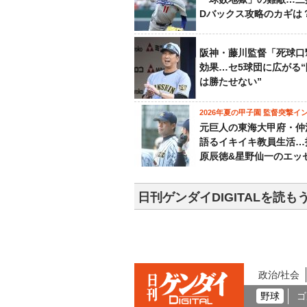
Dバックス攻略のカギは
阪神・藤川監督「死球口
効果…セ5球団に広がる
は勝たせない”
2026年夏の甲子園 監督突撃イ
元巨人の東海大甲府・仲
語るイキイキ教員生活…
原辰徳&星野仙一のエッ
日刊ゲンダイDIGITALを読も
政治/社会
野球
ゴ