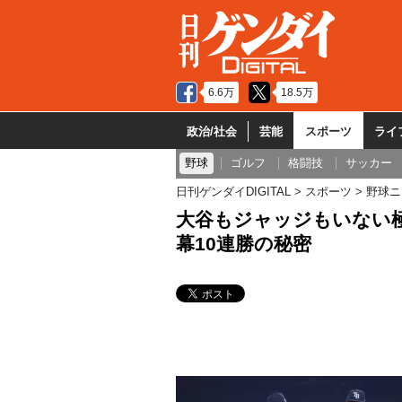
6.6万
18.5万
政治/社会
芸能
スポーツ
ライ
野球
ゴルフ
格闘技
サッカー
日刊ゲンダイDIGITAL
スポーツ
野球ニ
大谷もジャッジもいない
幕10連勝の秘密