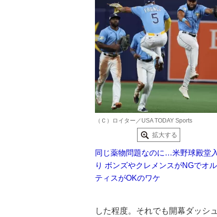
（Ｃ）ロイター／USA TODAY Sports
拡大する
同じ薬物問題なのに…米野球殿堂
り ボンズやクレメンスがNGでオル
ティスがOKのワケ
した程度。それでも開幕ダッシ