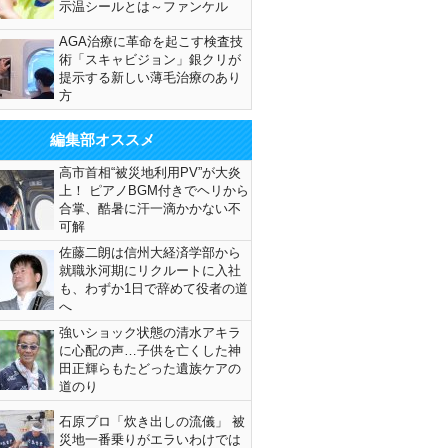
示温シールとは～ファンケル
AGA治療に革命を起こす検査技
術「スキャビジョン」銀クリが
提示する新しい薄毛治療のあり
方
編集部オススメ
高市首相“被災地利用PV”が大炎
上！ ピアノBGM付きでヘリから
合掌、酷暑に汗一滴かかない不
可解
佐藤二朗は信州大経済学部から
就職氷河期にリクルートに入社
も、わずか1日で辞めて役者の道
へ
強いショック状態の清水アキラ
に心配の声…子供を亡くした神
田正輝らもたどった遺族ケアの
道のり
石原プロ「炊き出しの流儀」 被
災地一番乗りがエラいわけでは