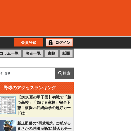
会員登録
ログイン
コラム一覧
著者一覧
書籍
紙面
野球のアクセスランキング
【2026夏の甲子園】初戦で「勝
つ高校」「負ける高校」完全予
想！横浜vs沖縄尚学の超好カー
ドは…
新庄監督の“再就職先”に挙がる
まさかの球団 采配に賛否もチー