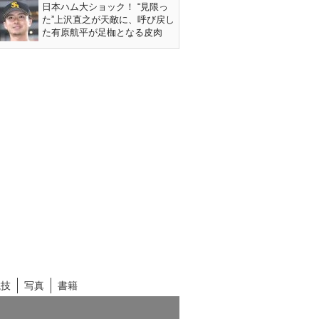
日本ハム大ショック！ “見限っ
た”上沢直之が天敵に、呼び戻し
た有原航平が足枷となる皮肉
競技
写真
書籍