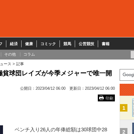
フ
経済
健康
コミック
競馬
公営競技
書籍
その他
コラム
ュース
記事
極貧球団レイズが今季メジャーで唯一開
公開日：
2023/04/12 06:00
更新日：
2023/04/12 06:00
印刷
1
ベンチ入り26人の年俸総額は30球団中28
2