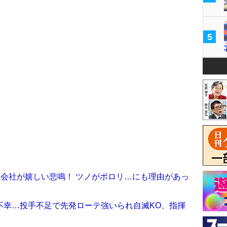
5
造会社が嬉しい悲鳴！ ツノがポロリ…にも理由があっ
不幸…投手不足で先発ローテ強いられ自滅KO、指揮