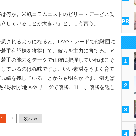
は何か。米紙コラムニストのビリー・デービス氏
PR
確立していることが大きい」と、こう言う。
予想されるようになると、
FA
やトレードで他球団に
や若手有望株を獲得して、彼らを主力に育てる。ア
る若手の能力をデータで正確に把握していればこそ
1
りしているのは強味ですよ。いい素材をうまく育て
好成績を残していることからも明らかです。例えば
2
うち4球団が地区やリーグで優勝、唯一、優勝を逃し
3
1
2
次へ
>>
4