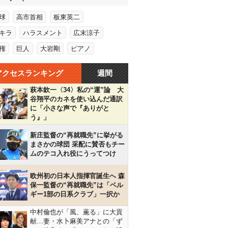
球
高市首相
板東英二
キラ
ハラスメント
広末涼子
権
巨人
大岩剛
ピアノ
アクセスランキング
週間
萩本欽一〈34〉私の“運”論 大
谷翔平のカネを使い込んだ通訳
に「小さな声で『ありがと
う』」
新庄監督の“再就職先”に挙がる
まさかの球団 采配に賛否もチー
ムのテコ入れ役にうってつけ
欧州初の日本人指揮官誕生へ 森
保一監督の“再就職先”は「ベル
ギー1部の日系クラブ」一択か
中村倫也が「風、薫る」に大貢
献…妻・水卜麻美アナとの「ず