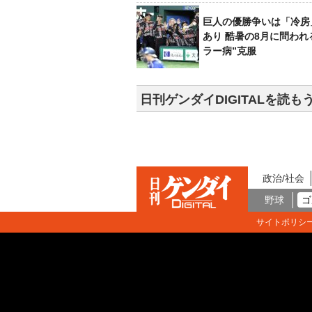
巨人の優勝争いは「冷房
あり 酷暑の8月に問われ
ラー病”克服
日刊ゲンダイDIGITALを読も
政治/社会
野球
ゴ
サイトポリシ