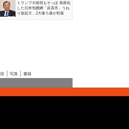
トランプ大統領もそっぽ 表面化
した日米包囲網「反高市」うね
り急拡大…2大後ろ盾が剥落
競技
写真
書籍