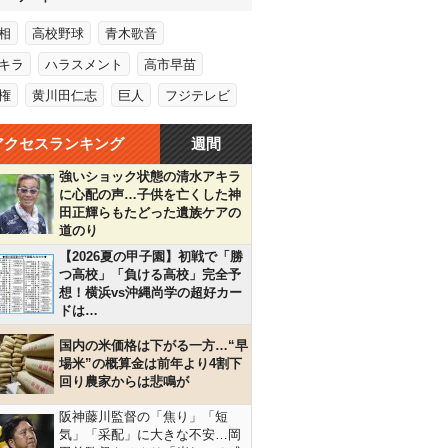
相
高校野球
青木歌音
キラ
ハラスメント
高市早苗
権
黄川田仁志
巨人
フジテレビ
アクセスランキング
週間
強いショック状態の清水アキラ
に心配の声…子供を亡くした神
田正輝らもたどった遺族ケアの
道のり
【2026夏の甲子園】初戦で「勝
つ高校」「負ける高校」完全予
想！横浜vs沖縄尚学の超好カー
ドは…
国内の米価格は下がる一方…“早
場米”の概算金は前年より4割下
回り農家からは悲鳴が
阪神藤川監督の「焦り」「短
気」「采配」に大きな不安…岡