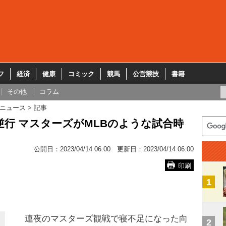
フ
経済
健康
コミック
競馬
公営競技
書籍
その他
コラム
ニュース
記事
行 マスターズがMLBのような試合時
公開日：
2023/04/14 06:00
更新日：
2023/04/14 06:00
印刷
1
連夜のマスターズ観戦で寝不足になった向
2