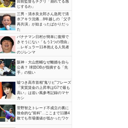
田前監督もチクリ「崩れてる感
じするわ」
三男・清水良太郎さん急死で清
水アキラ沈痛…8年越しの「父子
再共演」が始まったばかりだっ
た
バナナマン日村が簡単に復帰で
きそうにない「もう1つの理由」
…レギュラー11本抱える人気者
のジレンマ
阪神・大山悠輔なぜ離婚を自ら
公表？ 球団OBが指摘する「先
手」の狙い
嘘つき高市首相“鬼リピ”フレーズ
「実質賃金の上昇率はG7で最も
高い」は追い風参考記録のマヤ
カシ
菅野智之トレード不成立の裏に
致命的な“前科”…ここまで11勝4
敗でも市場価値が低かったワケ