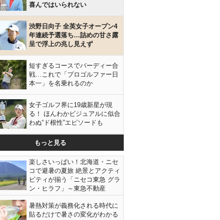
喜んではいられない
渋野日向子 全英女子オープン4
年連続予選落ち…詰めの甘さ露
呈で浮上の兆し見えず
短すぎるコースでバーディー合
戦…これで「プロゴルファー日
本一」を名乗れるのか
女子ゴルフ界に19歳新星が現
る！ ほんわかビジュアルに似合
わぬ“ド根性”エピソードも
もっと見る
楽しさいっぱい！北海道・ニセ
コで避暑の夏旅 絶景とアクティ
ビティが揃う「ニセコ東急 グラ
ン・ヒラフ」～東急不動産
暑熱対策が義務化される時代に
貼るだけで暑さの変化がわかる