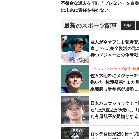
不都合な過去を消し「ブレない」を自称
は未来に責任を持たない
最新のスポーツ記事
野球
巨人が今オフにも菅野智
戻し”へ…完全復活の元
待つメジャーとの争奪戦
フラッシュバック “ゴネ得”米
佐々木朗希にメジャー3
抱いた“故障疑惑” １カ
線離脱も争奪戦が過熱し
日本ハム大ショック！ “
た”上沢直之が天敵に、
た有原航平が足枷となる
ロッテ益田が250セーブ