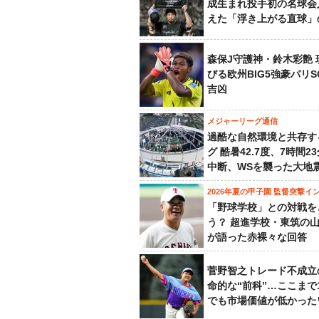
成生まれ投手初の名球会
えた「浮き上がる直球」
森保J守護神・鈴木彩艶 
びる欧州BIG5強豪パリ
吉凶
メジャーリーグ通信
過酷な自然環境と共存す
グ 酷暑42.7度、7時間2
中断、WSを襲った大地
2026年夏の甲子園 監督突撃イ
「野球学校」との対戦を
う？ 超進学校・東筑の
が語った赤裸々な回答
菅野智之トレード不成立
命的な“前科”…ここまで
でも市場価値が低かった