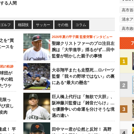
する人間
高市首
清水ア
ゴルフ
格闘技
サッカー
その他
コラム
高市政
2026年夏の甲子園 監督突撃インタビュー
之を“買
聖隷クリストファーのプロ注目左
エースを
腕は「大学進学」揺るがず…田中
監督が明かした親子の事情
1
挑戦の軌跡
大谷翔平またも走塁死…ロバーツ
0球団が
監督「我々の野球ではない」の裏
月半の戦
にある“最大の懸念”
2
たワケ
巨人橋上代行は「無欲で大胆」、
見限っ
阪神藤川監督は「雑音だらけ」…
呼び戻し
3
セ優勝争いの命運を分けそうな境
皮肉
遇の違い
達成！ 平
田中マー君が公然と反対！ 高野
4