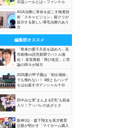
示温シールとは～ファンケル
AGA治療に革命を起こす検査技
術「スキャビジョン」銀クリが
提示する新しい薄毛治療のあり
方
編集部オススメ
「将来の愛子天皇を認めろ」高
市政権vs読売新聞でバトル激
化！ 皇室典範「再び改定」に世
論の85％が味方
2026夏の甲子園は「初出場校」
でも侮れない！ 4校ともハンデ
をはね返すポテンシャル十分
田中みな実“まんまるE乳”も筋金
入り！アッパレのあざとさ
阪神1位・森下翔太を英才教育
父親が明かす「マイホーム購入