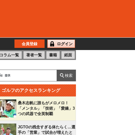
会員登録
ログイン
コラム一覧
著者一覧
書籍
紙面
ゴルフのアクセスランキング
桑木志帆に誰もがメロメロ！
「メンタル」「技術」「愛嬌」3
つの武器で全英制覇
JGTOの残念すぎる体たらく…選
手の「営業」で試合が増えたと