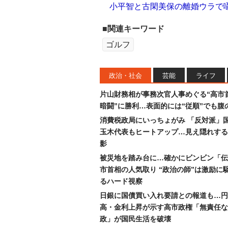
小平智と古閑美保の離婚ウラで囁
■関連キーワード
ゴルフ
政治・社会
芸能
ライフ
片山財務相が事務次官人事めぐる“高市
暗闘”に勝利…表面的には“従順”でも腹
消費税政局にいっちょがみ 「反対派」
玉木代表もヒートアップ…見え隠れする
影
被災地を踏み台に…確かにビンビン「伝
市首相の人気取り “政治の師”は激励に
るハード視察
日銀に国債買い入れ要請との報道も…円
高・金利上昇が示す高市政権「無責任な
政」が国民生活を破壊