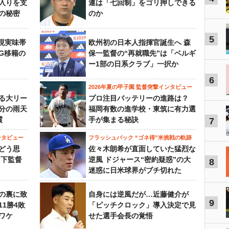
入りを支
連は「七回制」をゴリ押しできる
の秘密
のか
5
現実味帯
欧州初の日本人指揮官誕生へ 森
SG移籍の
保一監督の“再就職先”は「ベルギ
ー1部の日系クラブ」一択か
6
2026年夏の甲子園 監督突撃インタビュー
る大リー
プロ注目バッテリーの進路は？
3分の雨天
福岡有数の進学校・東筑に有力選
震
手が集まる秘訣
7
ンタビュー
フラッシュバック “ゴネ得”米挑戦の軌跡
どう思
佐々木朗希が直面していた猛烈な
山下監督
逆風 ドジャース“密約疑惑”の大
8
迷惑に日米球界がブチ切れた
の裏に致
自身には逆風だが…近藤健介が
9
11勝4敗
「ピッチクロック」導入決定で見
ワケ
せた選手会長の覚悟