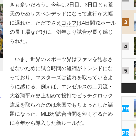
きも多いだろう。今年は2日目、3日目とも荒
天のためサスペンデッドになって進行が大幅
3
に遅れた。ただでさえ
ゴルフ
は4日間72ホール
の長丁場なだけに、例年より試合が長く感じ
られた。
4
いま、世界のスポーツ界はファンを飽きさ
せないために試合時間の短縮がトレンドにな
5
ー
っており、マスターズは後れを取っているよ
うに感じる。例えば、エンゼルスの二刀流・
大谷翔平
が史上初めて投打でピッチクロック
ス
違反を取られたのは米国でもちょっとした話
PR
題になった。MLBが試合時間を短くするため
に今年から導入した新ルールだ。
PR