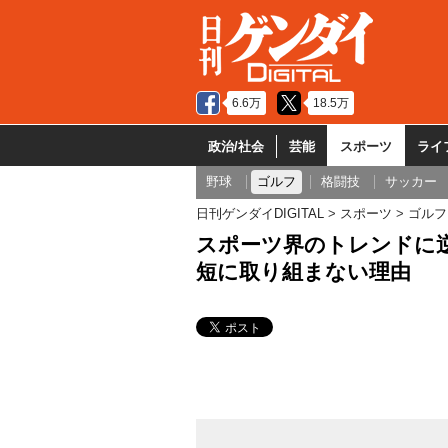
6.6万
18.5万
政治/社会
芸能
スポーツ
ライ
野球
ゴルフ
格闘技
サッカー
日刊ゲンダイDIGITAL
スポーツ
ゴルフ
スポーツ界のトレンドに逆
短に取り組まない理由