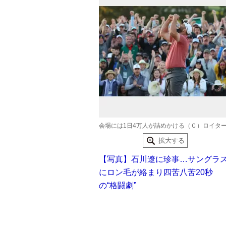
会場には1日4万人が詰めかける（Ｃ）ロイタ
拡大する
【写真】石川遼に珍事…サングラ
にロン毛が絡まり四苦八苦20秒
の“格闘劇”