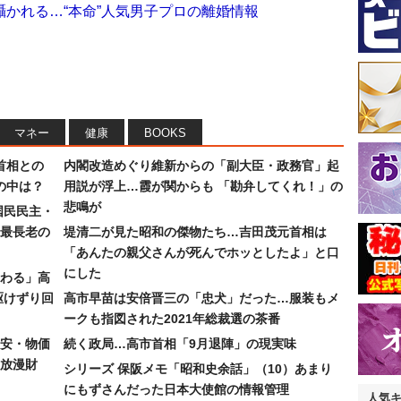
かれる…“本命”人気男子プロの離婚情報
マネー
健康
BOOKS
首相との
内閣改造めぐり維新からの「副大臣・政務官」起
の中は？
用説が浮上…霞が関からも 「勘弁してくれ！」の
悲鳴が
国民民主・
最長老の
堤清二が見た昭和の傑物たち…吉田茂元首相は
「あんたの親父さんが死んでホッとしたよ」と口
にした
わる」高
駆けずり回
高市早苗は安倍晋三の「忠犬」だった…服装もメ
ークも指図された2021年総裁選の茶番
安・物価
続く政局…高市首相「9月退陣」の現実味
放漫財
シリーズ 保阪メモ「昭和史余話」（10）あまり
にもずさんだった日本大使館の情報管理
人気