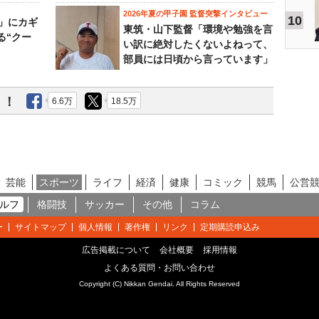
2026年夏の甲子園 監督突撃インタビュー
10
」にカギ
東筑・山下監督「環境や勉強を言
る“クー
い訳に絶対したくないよねって、
部員には日頃から言っています」
う！
6.6万
18.5万
芸能
スポーツ
ライフ
経済
健康
コミック
競馬
公営
ルフ
格闘技
サッカー
その他
コラム
ー
サイトマップ
個人情報
著作権
リンク
定期購読申込み
広告掲載について
会社概要
採用情報
よくある質問・お問い合わせ
Copyright (C) Nikkan Gendai. All Rights Reserved