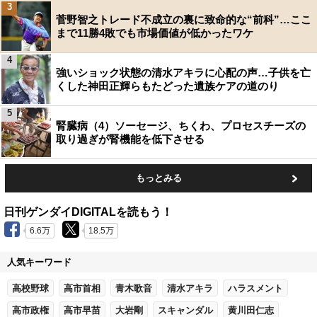
3
菅野智之トレード不成立の裏に致命的な“前科”…ここ
まで11勝4敗でも市場価値が低かったワケ
4
強いショック状態の清水アキラに心配の声…子供を亡
くした神田正輝らもたどった遺族ケアの道のり
5
腎臓病（4）ソーセージ、ちくわ、プロセスチーズの
取り過ぎが腎機能を低下させる
もっとみる
日刊ゲンダイDIGITALを読もう！
6.6万
18.5万
人気キーワード
高校野球
高市首相
青木歌音
清水アキラ
ハラスメント
高市政権
高市早苗
大岩剛
スキャンダル
黄川田仁志