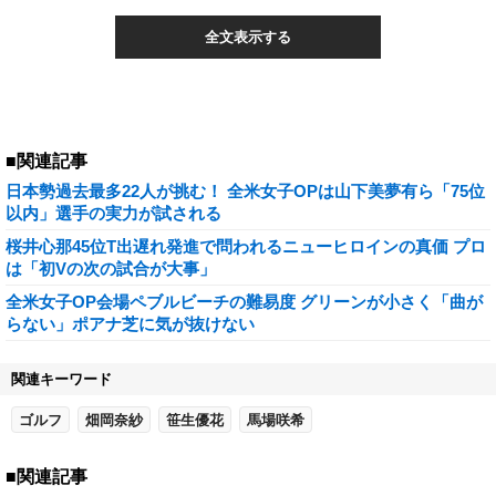
全文表示する
■関連記事
日本勢過去最多22人が挑む！ 全米女子OPは山下美夢有ら「75位
以内」選手の実力が試される
桜井心那45位T出遅れ発進で問われるニューヒロインの真価 プロ
は「初Vの次の試合が大事」
全米女子OP会場ペブルビーチの難易度 グリーンが小さく「曲が
らない」ポアナ芝に気が抜けない
関連キーワード
ゴルフ
畑岡奈紗
笹生優花
馬場咲希
■関連記事