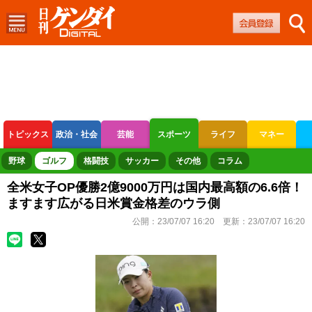
トピックス
政治・社会
芸能
スポーツ
ライフ
マネー
ボートレース
競輪
オートレース
野球
ゴルフ
格闘技
サッカー
その他
コラム
全米女子OP優勝2億9000万円は国内最高額の6.6倍！
ますます広がる日米賞金格差のウラ側
公開：
23/07/07 16:20
更新：
23/07/07 16:20