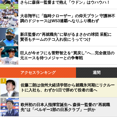
さらに森保一監督まで抱え「ウドン」はウハウハ！
大谷翔平に「臨時クローザー」の仰天プラン 守護神不
調のドジャースはWS3連覇へなりふり構わず
新庄監督の“再就職先”に挙がるまさかの球団 采配に
賛否もチームのテコ入れ役にうってつけ
巨人が今オフにも菅野智之を“買戻し”へ…完全復活の
元エースを待つメジャーとの争奪戦
アクセスランキング
週間
1
佐藤二朗は信州大経済学部から就職氷河期にリクルー
トに入社も、わずか1日で辞めて役者の道へ
2
欧州初の日本人指揮官誕生へ 森保一監督の“再就職
先”は「ベルギー1部の日系クラブ」一択か