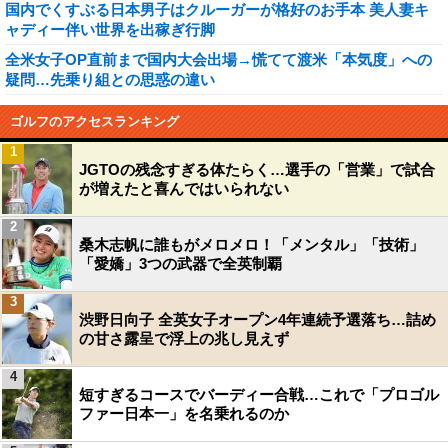
国内でくすぶる日本男子はクルーガーが格好のお手本 美人妻キ
ャディー伴い世界を出稼ぎ行脚
全米女子OP直前まで国内大会出場→慌てて渡米「本気度」への
疑問…先乗り組との思惑の違い
ゴルフのアクセスランキング
1
JGTOの残念すぎる体たらく…選手の「営業」で試合
が増えたと喜んではいられない
2
桑木志帆に誰もがメロメロ！「メンタル」「技術」
「愛嬌」3つの武器で全英制覇
3
渋野日向子 全英女子オープン4年連続予選落ち…詰め
の甘さ露呈で浮上の兆し見えず
4
短すぎるコースでバーディー合戦…これで「プロゴル
ファー日本一」を名乗れるのか