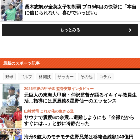
5
桑木志帆が全英女子初制覇 プロ5年目の快挙に「本当
に信じられない。喜びでいっぱい」
もっとみる
最新のスポーツ記事
野球
ゴルフ
格闘技
サッカー
その他
コラム
2026年夏の甲子園 監督突撃インタビュー
元巨人の東海大甲府・仲沢監督が語るイキイキ教員生
活…指導には原辰徳&星野仙一のエッセンス
山﨑武司 これが俺の生きる道
サウナで震度6の余震…避難しようにも「全裸だから
すぐには…」と妙に冷静だった
海舟&航大のモテモテ佐野兄弟は移籍金総額140億円