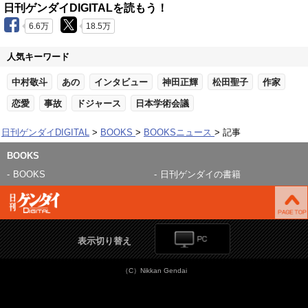
日刊ゲンダイDIGITALを読もう！
6.6万
18.5万
人気キーワード
中村敬斗
あの
インタビュー
神田正輝
松田聖子
作家
恋愛
事故
ドジャース
日本学術会議
日刊ゲンダイDIGITAL
BOOKS
BOOKSニュース
記事
BOOKS
BOOKS
日刊ゲンダイの書籍
表示切り替え
（C）Nikkan Gendai