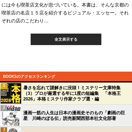
には今も喫茶店文化が息づいている。本書は、そんな京都の
喫茶店の名店１５店を紹介するビジュアル・エッセー。それ
ぞれの店のこだわり…
全文表示する
BOOKSのアクセスランキング
1
暑さを忘れて謎解きに没頭！ミステリー文庫特集
（3）プロが厳選する年に1度の短編集 「本格王
2026」本格ミステリ作家クラブ選・編
2
漫画一筋の人生は日本の漫画史そのもの「劇画の巨
星 川崎のぼる伝」読売新聞西部本社文化部著
3