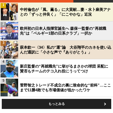
1
中村倫也が「風、薫る」に大貢献…妻・水卜麻美アナ
との「ずっと仲良く」「にこやかな」近況
2
欧州初の日本人指揮官誕生へ 森保一監督の“再就職
先”は「ベルギー1部の日系クラブ」一択か
3
萩本欽一〈34〉私の“運”論 大谷翔平のカネを使い込
んだ通訳に「小さな声で『ありがとう』」
4
新庄監督の“再就職先”に挙がるまさかの球団 采配に
賛否もチームのテコ入れ役にうってつけ
5
菅野智之トレード不成立の裏に致命的な“前科”…ここ
まで11勝4敗でも市場価値が低かったワケ
もっとみる