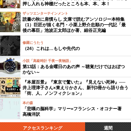
押し入れも神棚だったところも本、本、本！
ザッツエンターテインメント
読書の秋に肩慣らし 文庫で読むアンソロジー本特集
（1）巨匠が描く名門・小栗上野介忠順の一代記「最
後の幕臣」池波正太郎ほか著、細谷正充編
修羅にうたう
（24）これは…もしや先代の
小説「高級時計 千夜一夜物語」
第13話：ある金曜日のあの声 ～聴覚だけではおぼつ
かない～
『本屋百景』『東京で驚いた』『見えない死神』──
井上理津子さん×東えりかさん、新刊3冊から語り合う
「街、人、ノンフィクション」
本の森
「悲嘆の脳科学」マリー=フランシス・オコナー著
高橋洋訳
アクセスランキング
週間