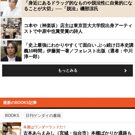
「身近にあるドラッグ的なものや脱法性に自覚的にな
ることが大切」──「脱法」磯部涼氏
4
コ本や（神楽坂）店主は東京芸大大学院出身アーティ
ストで中原中也賞受賞の詩人
5
「史上最強にわかりやすくて面白い ぶっ続け日本史講
義10時間」伊藤賀一著／フォレスト出版（選者：中川
淳一郎）
もっとみる
最新のBOOKS記事
BOOKS
日刊ゲンダイの書籍
本屋はワンダーランドだ！
古本あらえみし（宮城・仙台市）本棚ばかりか通路も