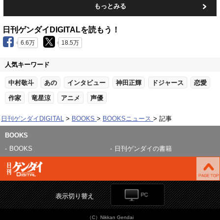
もっとみる
日刊ゲンダイDIGITALを読もう！
6.6万
18.5万
人気キーワード
中村敬斗
あの
インタビュー
神田正輝
ドジャース
恋愛
作家
竜星涼
アニメ
声優
日刊ゲンダイDIGITAL
BOOKS
BOOKSニュース
記事
BOOKS
BOOKS
日刊ゲンダイの書籍
表示切り替え
（C）Nikkan Gendai