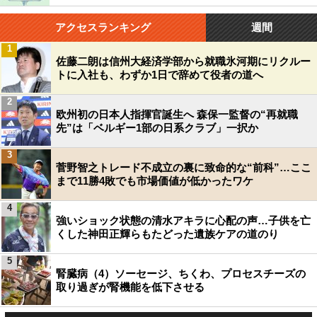
アクセスランキング
週間
1
佐藤二朗は信州大経済学部から就職氷河期にリクルー
トに入社も、わずか1日で辞めて役者の道へ
2
欧州初の日本人指揮官誕生へ 森保一監督の“再就職
先”は「ベルギー1部の日系クラブ」一択か
3
菅野智之トレード不成立の裏に致命的な“前科”…ここ
まで11勝4敗でも市場価値が低かったワケ
4
強いショック状態の清水アキラに心配の声…子供を亡
くした神田正輝らもたどった遺族ケアの道のり
5
腎臓病（4）ソーセージ、ちくわ、プロセスチーズの
取り過ぎが腎機能を低下させる