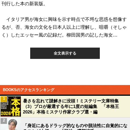
刊行した本の新装版。
イタリア男が海女に興味を示す時点で不埒な思惑を想像す
るが、否、海女の文化を日本人以上に理解し、咀嚼（そしゃ
く）したエッセー風の記録だ。柳田国男の記した海女…
全文表示する
BOOKSのアクセスランキング
1
暑さを忘れて謎解きに没頭！ミステリー文庫特集
（3）プロが厳選する年に1度の短編集 「本格王
2026」本格ミステリ作家クラブ選・編
2
「身近にあるドラッグ的なものや脱法性に自覚的にな