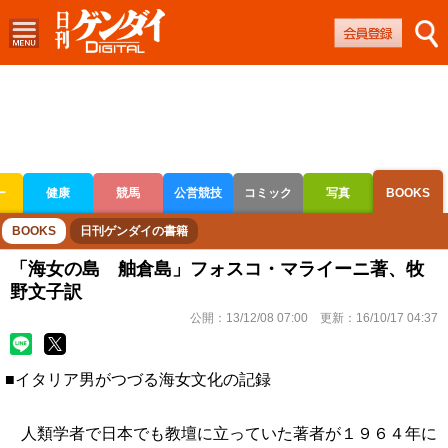
ー
健康
競馬
公営競技
コミック
写真
BOOKS
ボートレース
競輪
オートレース
BOOKS
日刊ゲンダイの書籍
「海女の島 舳倉島」フォスコ・マライーニ著、牧
野文子訳
公開：
13/12/08 07:00
更新：
16/10/17 04:37
■イタリア男がつづる海女文化の記録
人類学者で日本でも教壇に立っていた著者が１９６４年に