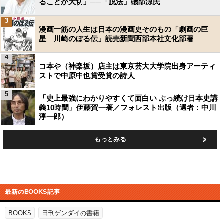
ることが大切」──「脱法」磯部涼氏
3
漫画一筋の人生は日本の漫画史そのもの「劇画の巨
星 川崎のぼる伝」読売新聞西部本社文化部著
4
コ本や（神楽坂）店主は東京芸大大学院出身アーティ
ストで中原中也賞受賞の詩人
5
「史上最強にわかりやすくて面白い ぶっ続け日本史講
義10時間」伊藤賀一著／フォレスト出版（選者：中川
淳一郎）
もっとみる
最新のBOOKS記事
BOOKS
日刊ゲンダイの書籍