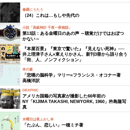
修羅にうたう
（24）これは…もしや先代の
小説「高級時計 千夜一夜物語」
第13話：ある金曜日のあの声 ～聴覚だけではおぼつ
かない～
『本屋百景』『東京で驚いた』『見えない死神』──
井上理津子さん×東えりかさん、新刊3冊から語り合う
「街、人、ノンフィクション」
本の森
「悲嘆の脳科学」マリー=フランシス・オコナー著
高橋洋訳
GRAPHIC
アメリカ国籍の写真家が撮影した66年前の
NY「KIJIMA TAKASHI, NEWYORK, 1960」杵島隆写
真
木曜日は夜ふかし本
「たぶん、恋しい」一穂ミチ著