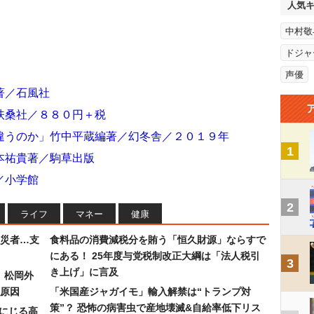
人気
中村敬
ドジャ
声優
著／石風社
扶桑社／８８０円＋税
違うのか」竹中平蔵編著／幻冬舎／２０１９年
1
本祐貴著／駒草出版
／小学館
2
ライフ
マネー
健康
災者…支
食料品の消費減税分を賄う「恒久財源」ならすで
にある！ 25年度与党税制改正大綱は「法人税引
3
き上げ」に言及
）松岡外
原因
「米国産ジャガイモ」輸入解禁は“トランプ対
策”？ 恐怖の病害虫で産地壊滅&自給率低下リス
みにじる高