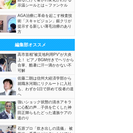
示温シールとは～ファンケル
AGA治療に革命を起こす検査技
術「スキャビジョン」銀クリが
提示する新しい薄毛治療のあり
方
編集部オススメ
高市首相“被災地利用PV”が大炎
上！ ピアノBGM付きでヘリから
合掌、酷暑に汗一滴かかない不
可解
佐藤二朗は信州大経済学部から
就職氷河期にリクルートに入社
も、わずか1日で辞めて役者の道
へ
強いショック状態の清水アキラ
に心配の声…子供を亡くした神
田正輝らもたどった遺族ケアの
道のり
石原プロ「炊き出しの流儀」 被