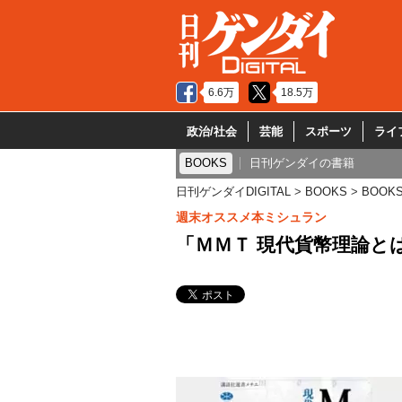
6.6万
18.5万
政治/社会
芸能
スポーツ
ライ
BOOKS
日刊ゲンダイの書籍
日刊ゲンダイDIGITAL
BOOKS
BOOK
週末オススメ本ミシュラン
「ＭＭＴ 現代貨幣理論と