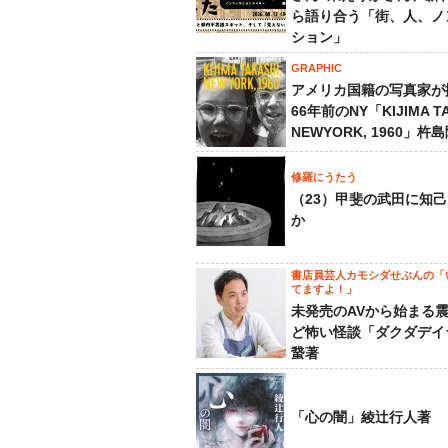
ら語り合う「街、人、ノ
ション」
GRAPHIC
アメリカ国籍の写真家が
66年前のNY「KIJIMA TA
NEWYORK, 1960」杵
修羅にうたう
（23）甲斐の武田に知
か
書店員芸人カモシダせぶんの「
てますよ！」
未発売のAVから始まる
ど怖い怪談「ダクダデイ
䖸著
「心の闇」綾辻行人著