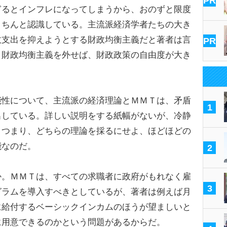
PR
ぎるとインフレになってしまうから、おのずと限度
きちんと認識している。主流派経済学者たちの大き
政支出を抑えようとする財政均衡主義だと著者は言
PR
。財政均衡主義を外せば、財政政策の自由度が大き
性について、主流派の経済理論とＭＭＴは、矛盾
1
出している。詳しい説明をする紙幅がないが、冷静
。つまり、どちらの理論を採るにせよ、ほどほどの
能なのだ。
2
。ＭＭＴは、すべての求職者に政府がもれなく雇
3
グラムを導入すべきとしているが、著者は例えば月
に給付するベーシックインカムのほうが望ましいと
に用意できるのかという問題があるからだ。