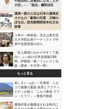
や脱法性に自覚的になることが
大切」──「脱法」磯部涼氏
漫画一筋の人生は日本の漫画史
そのもの「劇画の巨星 川崎の
ぼる伝」読売新聞西部本社文化
部著
コ本や（神楽坂）店主は東京芸
大大学院出身アーティストで中
原中也賞受賞の詩人
「史上最強にわかりやすくて面
白い ぶっ続け日本史講義10時
間」伊藤賀一著／フォレスト出
版（選者：中川淳一郎）
もっと見る
楽しさいっぱい！北海道・ニセ
コで避暑の夏旅 絶景とアクティ
ビティが揃う「ニセコ東急 グラ
ン・ヒラフ」～東急不動産
暑熱対策が義務化される時代に
貼るだけで暑さの変化がわかる