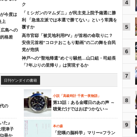
4
ク
「ミシガンのマムダニ」が民主党上院予備選に勝
が今度は
利 「急進左派では本選で勝てない」という常識を
炎上
5
覆すか
「広島への
高市官邸「被災地利用PV」が首相の命取りに？
的格差
安倍元首相“コロナおこもり動画”の二の舞を自民
党が危惧
6
神戸への“聖地帰還”めぐり騒然…山口組・司組長
「7年ぶりの里帰り」は実現するか
7
日刊ゲンダイの書籍
小説「高級時計 千夜一夜物語」
8
第13話：ある金曜日のあの声 ～
先代の
聴覚だけではおぼつかない～
いた』
9
本の森
上理津子
「悲嘆の脳科学」マリー=フラン
刊3冊か