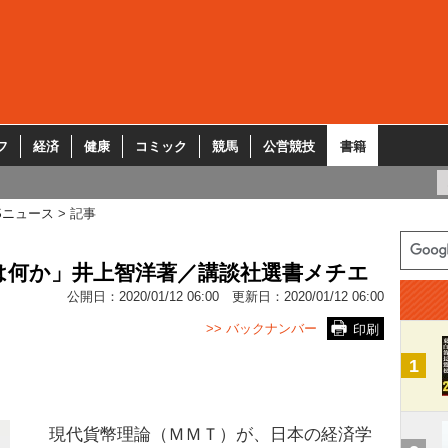
フ
経済
健康
コミック
競馬
公営競技
書籍
Sニュース
記事
は何か」井上智洋著／講談社選書メチエ
公開日：
2020/01/12 06:00
更新日：
2020/01/12 06:00
>> バックナンバー
印刷
1
現代貨幣理論（ＭＭＴ）が、日本の経済学