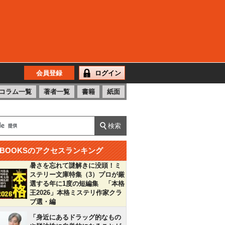
会員登録
ログイン
コラム一覧
著者一覧
書籍
紙面
BOOKSのアクセスランキング
暑さを忘れて謎解きに没頭！ミ
ステリー文庫特集（3）プロが厳
選する年に1度の短編集 「本格
王2026」本格ミステリ作家クラ
ブ選・編
「身近にあるドラッグ的なもの