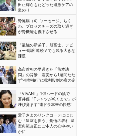
田正輝らもたどった遺族ケアの
道のり
腎臓病（4）ソーセージ、ちく
わ、プロセスチーズの取り過ぎ
が腎機能を低下させる
「最強の新弟子」旭富士、デビ
ュー4場所連続Ｖでも残る大きな
課題
高市首相の早過ぎた「熊本訪
問」の背景…震災から1週間たた
ず“視察強行”に批判殺到の案の定
「VIVANT」1強ムードの陰で…
蒼井優「Tシャツが乾くまで」が
呼び覚ます"連ドラ本来の快感"
愛子さまのリンクコーデににじ
む「皇室を担う」覚悟の表れ 皇
室典範改正にご本人の心中やい
かに