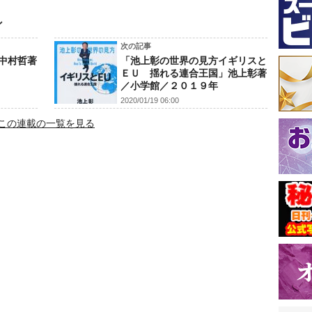
ン
次の記事
中村哲著
「池上彰の世界の見方イギリスと
ＥＵ 揺れる連合王国」池上彰著
／小学館／２０１９年
2020/01/19 06:00
この連載の一覧を見る