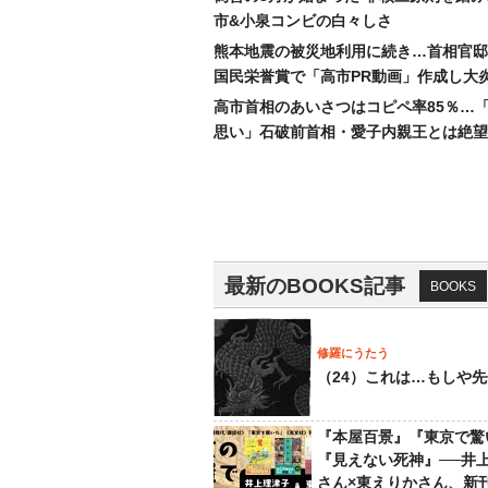
市&小泉コンビの白々しさ
熊本地震の被災地利用に続き…首相官邸
国民栄誉賞で「高市PR動画」作成し大
高市首相のあいさつはコピペ率85％…
思い」石破前首相・愛子内親王とは絶望
最新のBOOKS記事
BOOKS
修羅にうたう
（24）これは…もしや
『本屋百景』『東京で驚
『見えない死神』──井
さん×東えりかさん、新