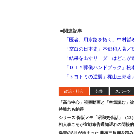
■関連記事
「医者、用水路を拓く」中村哲
「空白の日本史」本郷和人著／
「結果を出すリーダーはどこが
「ＤＩＹ葬儀ハンドブック」松
「トヨトミの逆襲」梶山三郎著
政治・社会
芸能
スポーツ
「高市中心」視察動画と「空気読む」被
持離れも納得
シリーズ 保阪メモ「昭和史余話」（12
相人事こそが宣戦布告通知遅れの間接的
偽善の8月が始まった 非核三原則を踏