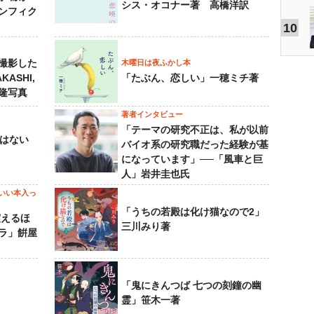
シス・オコナー著 高橋洋訳
ンフィク
10
撮影した
木曜日は夜ふかし本
KASHI,
「たぶん、恋しい」一穂ミチ著
島隆写真
著者インタビュー
「テーマの研究不正は、私が以前
己はない
バイオ系の研究職だった経験が基
になっています」──「風車と巨
人」岩井圭也氏
いい本入っ
「うちの若殿は化け猫なので2」
震えるほ
三川みり著
ラ」餠屋
「鬼にきんつば 七つの刻鐘の幽
霊」笹木一著