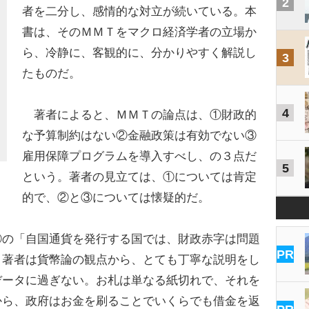
2
者を二分し、感情的な対立が続いている。本
書は、そのＭＭＴをマクロ経済学者の立場か
ら、冷静に、客観的に、分かりやすく解説し
3
たものだ。
4
著者によると、ＭＭＴの論点は、①財政的
な予算制約はない②金融政策は有効でない③
雇用保障プログラムを導入すべし、の３点だ
5
という。著者の見立ては、①については肯定
的で、②と③については懐疑的だ。
の「自国通貨を発行する国では、財政赤字は問題
PR
、著者は貨幣論の観点から、とても丁寧な説明をし
データに過ぎない。お札は単なる紙切れで、それを
から、政府はお金を刷ることでいくらでも借金を返