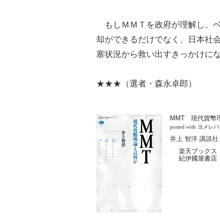
もしＭＭＴを政府が理解し、ベ
却ができるだけでなく、日本社
塞状況から救い出すきっかけに
★★★（選者・森永卓郎）
MMT 現代貨幣
posted with
ヨメレバ
井上 智洋 講談社 
楽天ブックス
紀伊國屋書店