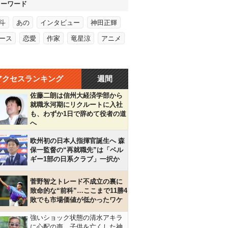
キーワード
斗
あの
インタビュー
神田正輝
ース
恋愛
作家
竜星涼
アニメ
アクセスランキング
週間
佐藤二朗は信州大経済学部から
就職氷河期にリクルートに入社
も、わずか1日で辞めて役者の道
へ
欧州初の日本人指揮官誕生へ 森
保一監督の“再就職先”は「ベル
ギー1部の日系クラブ」一択か
菅野智之トレード不成立の裏に
致命的な“前科”…ここまで11勝4
敗でも市場価値が低かったワケ
強いショック状態の清水アキラ
に心配の声…子供を亡くした神