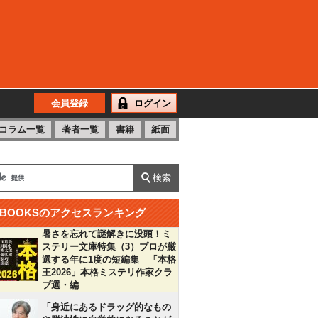
会員登録
ログイン
コラム一覧
著者一覧
書籍
紙面
BOOKSのアクセスランキング
暑さを忘れて謎解きに没頭！ミ
ステリー文庫特集（3）プロが厳
選する年に1度の短編集 「本格
王2026」本格ミステリ作家クラ
ブ選・編
「身近にあるドラッグ的なもの