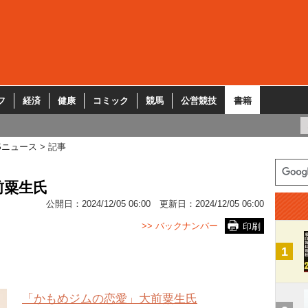
フ
経済
健康
コミック
競馬
公営競技
書籍
Sニュース
記事
前粟生氏
公開日：
2024/12/05 06:00
更新日：
2024/12/05 06:00
>> バックナンバー
印刷
1
「かもめジムの恋愛」大前粟生氏