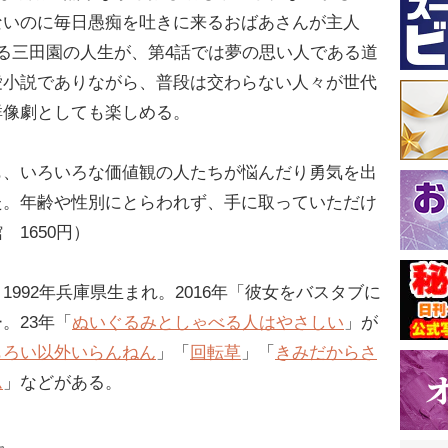
ないのに毎日愚痴を吐きに来るおばあさんが主人
る三田園の人生が、第4話では夢の思い人である道
愛小説でありながら、普段は交わらない人々が世代
群像劇としても楽しめる。
も、いろいろな価値観の人たちが悩んだり勇気を出
た。年齢や性別にとらわれず、手に取っていただけ
1650円）
992年兵庫県生まれ。2016年「彼女をバスタブに
。23年「
ぬいぐるみとしゃべる人はやさしい
」が
もろい以外いらんねん
」「
回転草
」「
きみだからさ
ム
」などがある。