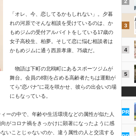
2
「オレ、今、恋してるかもしれない」。夕暮
れの河原でそんな相談を受けているのは、か
3
もめジムの受付アルバイトをしている17歳の
女子高校生、柏夢。そして恋に悩む相談者は
4
かもめジムに通う西原孝康、75歳だ。
物語は下町の北鴎町にあるスポーツジムが
5
舞台。会員の8割を占める高齢者たちは運動が
てら“恋バナ”に花を咲かせ、彼らの出会いの場
にもなっている。
PR
ティーの中で、年齢や生活環境などの属性が似た人
傾向がコロナ禍をきっかけに顕著になったように感
いないことじゃないのか、違う属性の人と交流する