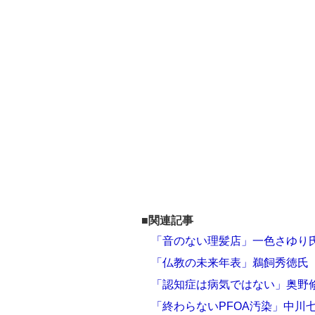
■関連記事
「音のない理髪店」一色さゆり
「仏教の未来年表」鵜飼秀徳氏
「認知症は病気ではない」奥野
「終わらないPFOA汚染」中川