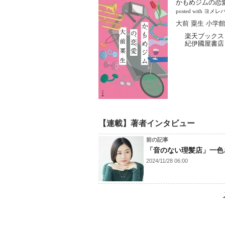
かもめジムの恋
posted with
ヨメレ
大前 粟生 小学館 
楽天ブックス
紀伊國屋書店
【連載】著者インタビュー
前の記事
「音のない理髪店」一色
2024/11/28 06:00