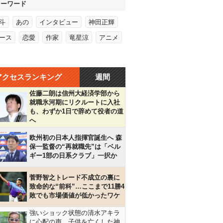
キーワード
斗
あの
インタビュー
神田正輝
ース
恋愛
作家
竜星涼
アニメ
アクセスランキング
週間
佐藤二朗は信州大経済学部から
就職氷河期にリクルートに入社
も、わずか1日で辞めて役者の道
へ
欧州初の日本人指揮官誕生へ 森
保一監督の“再就職先”は「ベル
ギー1部の日系クラブ」一択か
菅野智之トレード不成立の裏に
致命的な“前科”…ここまで11勝4
敗でも市場価値が低かったワケ
強いショック状態の清水アキラ
に心配の声…子供を亡くした神