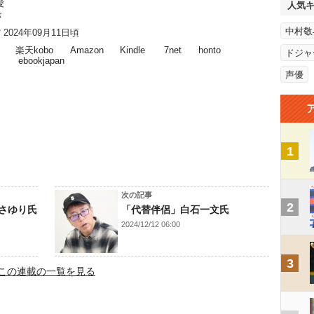
愛
人気
バ
中村敬
2024年09月11日頃
楽天kobo
Amazon
Kindle
7net
honto
ドジャ
ebookjapan
声優
1
次の記事
2
さゆり氏
「代替伴侶」白石一文氏
2024/12/12 06:00
3
この連載の一覧を見る