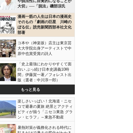
や脱法性に自覚的になることが
大切」──「脱法」磯部涼氏
漫画一筋の人生は日本の漫画史
そのもの「劇画の巨星 川崎の
ぼる伝」読売新聞西部本社文化
部著
コ本や（神楽坂）店主は東京芸
大大学院出身アーティストで中
原中也賞受賞の詩人
「史上最強にわかりやすくて面
白い ぶっ続け日本史講義10時
間」伊藤賀一著／フォレスト出
版（選者：中川淳一郎）
もっと見る
楽しさいっぱい！北海道・ニセ
コで避暑の夏旅 絶景とアクティ
ビティが揃う「ニセコ東急 グラ
ン・ヒラフ」～東急不動産
暑熱対策が義務化される時代に
貼るだけで暑さの変化がわかる