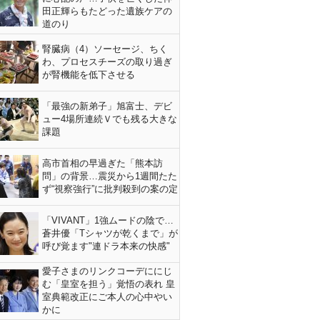
田正輝らもたどった遺族ケアの
道のり
腎臓病（4）ソーセージ、ちく
わ、プロセスチーズの取り過ぎ
が腎機能を低下させる
「最強の新弟子」旭富士、デビ
ュー4場所連続Ｖでも残る大きな
課題
高市首相の早過ぎた「熊本訪
問」の背景…震災から1週間たた
ず“視察強行”に批判殺到の案の定
「VIVANT」1強ムードの陰で…
蒼井優「Tシャツが乾くまで」が
呼び覚ます"連ドラ本来の快感"
愛子さまのリンクコーデににじ
む「皇室を担う」覚悟の表れ 皇
室典範改正にご本人の心中やい
かに