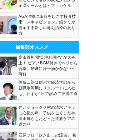
示温シールとは～ファンケル
AGA治療に革命を起こす検査技
術「スキャビジョン」銀クリが
提示する新しい薄毛治療のあり
方
編集部オススメ
高市首相“被災地利用PV”が大炎
上！ ピアノBGM付きでヘリから
合掌、酷暑に汗一滴かかない不
可解
佐藤二朗は信州大経済学部から
就職氷河期にリクルートに入社
も、わずか1日で辞めて役者の道
へ
強いショック状態の清水アキラ
に心配の声…子供を亡くした神
田正輝らもたどった遺族ケアの
道のり
石原プロ「炊き出しの流儀」 被