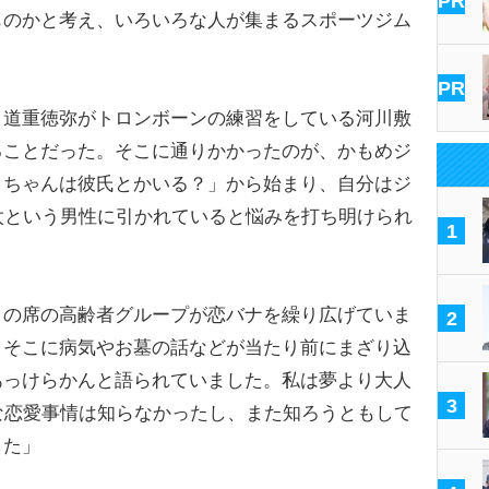
PR
ものかと考え、いろいろな人が集まるスポーツジム
」
PR
道重徳弥がトロンボーンの練習をしている河川敷
ることだった。そこに通りかかったのが、かもめジ
メちゃんは彼氏とかいる？」から始まり、自分はジ
太という男性に引かれていると悩みを打ち明けられ
1
くの席の高齢者グループが恋バナを繰り広げていま
2
、そこに病気やお墓の話などが当たり前にまざり込
あっけらかんと語られていました。私は夢より大人
3
な恋愛事情は知らなかったし、また知ろうともして
した」