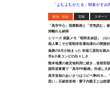
「よむよむかたる」朝倉かすみ
政治・社会
芸能
スポーツ
「高市中心」視察動画と「空気読む」被
持離れも納得
シリーズ 保阪メモ「昭和史余話」（12
相人事こそが宣戦布告通知遅れの間接的
偽善の8月が始まった 非核三原則を踏
市&小泉コンビの白々しさ
熊本地震の被災地利用に続き…首相官邸
国民栄誉賞で「高市PR動画」作成し大
高市首相のあいさつはコピペ率85％…
思い」石破前首相・愛子内親王とは絶望