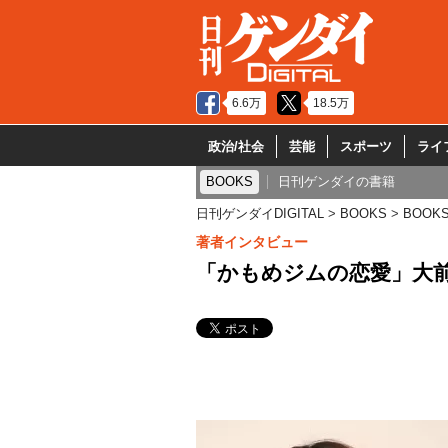
6.6万
18.5万
政治/社会
芸能
スポーツ
ライ
BOOKS
日刊ゲンダイの書籍
日刊ゲンダイDIGITAL
BOOKS
BOOK
著者インタビュー
「かもめジムの恋愛」大