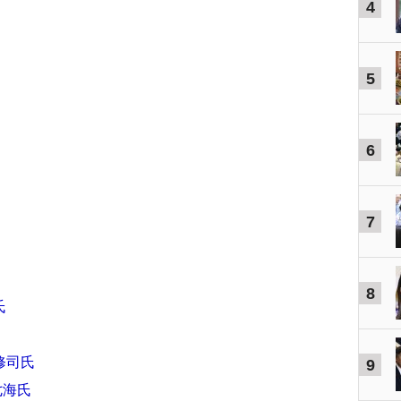
4
5
6
7
8
氏
修司氏
9
七海氏