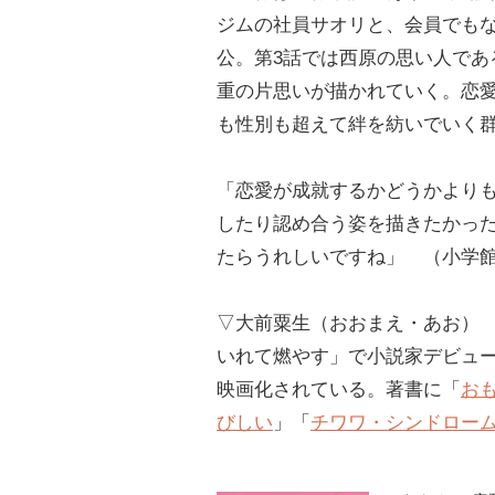
ジムの社員サオリと、会員でも
公。第3話では西原の思い人であ
重の片思いが描かれていく。恋
も性別も超えて絆を紡いでいく
「恋愛が成就するかどうかより
したり認め合う姿を描きたかっ
たらうれしいですね」 （小学館 
▽大前粟生（おおまえ・あお） 1
いれて燃やす」で小説家デビュー
映画化されている。著書に「
お
びしい
」「
チワワ・シンドロー