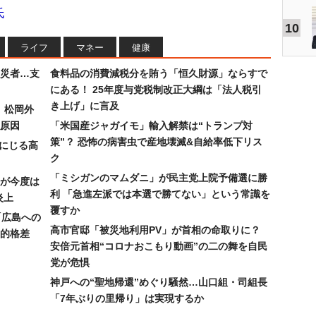
氏
10
ライフ
マネー
健康
災者…支
食料品の消費減税分を賄う「恒久財源」ならすで
にある！ 25年度与党税制改正大綱は「法人税引
き上げ」に言及
）松岡外
原因
「米国産ジャガイモ」輸入解禁は“トランプ対
策”？ 恐怖の病害虫で産地壊滅&自給率低下リス
みにじる高
ク
「ミシガンのマムダニ」が民主党上院予備選に勝
が今度は
利 「急進左派では本選で勝てない」という常識を
炎上
覆すか
「広島への
高市官邸「被災地利用PV」が首相の命取りに？
的格差
安倍元首相“コロナおこもり動画”の二の舞を自民
党が危惧
神戸への“聖地帰還”めぐり騒然…山口組・司組長
「7年ぶりの里帰り」は実現するか