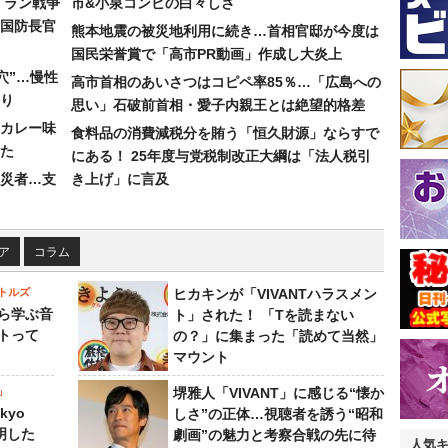
イラン戦争
市&小泉コンビの白々しさ
国防長官
熊本地震の被災地利用に続き…首相官邸が今度は
国民栄誉賞で「高市PR動画」作成し大炎上
穴”…慢性
高市首相のあいさつはコピペ率85％…「広島への
り
思い」石破前首相・愛子内親王とは絶望的格差
カレー味
食料品の消費減税分を賄う「恒久財源」ならすで
た
にある！ 25年度与党税制改正大綱は「法人税引
災者…支
き上げ」に言及
ア
コラム
トルズ
ヒカキンが「VIVANTハラスメン
ら学ぶ音
ト」された！ 「Tを読まない
トって
の？」に集まった「読めて当然」
マウント
」
堺雅人「VIVANT」に感じる“懐か
kyo
しさ”の正体…視聴者を誘う“昭和
判明した
劇画”の魅力と考察合戦の先に待
人気