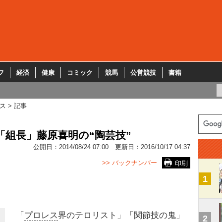
フ
経済
健康
コミック
競馬
公営競技
書籍
ス
記事
「組長」藤原喜明の“陶芸技”
公開日：
2014/08/24 07:00
更新日：
2016/10/17 04:37
>> バックナンバー
印刷
1
「
プロレス
界のテロリスト」「関節技の鬼」
2