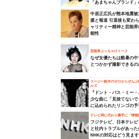
「あまちゃんブランド」
中居正広氏が熊本地震被
援と報道 引退後も変わ
ャリティー精神と芸能界
能性
芸能界ぶっちゃけトーク
なぜ女優たちは酷暑の中
とつかかず撮影できるの
スージー鈴木のゼロからぜんぶ
ルズ
『ドント・パス・ミー・
少な曲に「見捨てないで
に込められたリンゴの予
テレビ局に代わり勝手に「情報
フジテレビ、日本テレビ
と社内トラブルがあった
NHKの対応はどう見ま