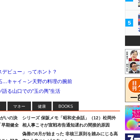
5
スデビュー」ってホント？
妬…キャイ～ン天野の料理の腕前
語る山口での“玉の輿”生活
フ
マネー
健康
BOOKS
まがいの決
シリーズ 保阪メモ「昭和史余話」（12）松岡外
「早期健全
相人事こそが宣戦布告通知遅れの間接的原因
偽善の8月が始まった 非核三原則を踏みにじる高