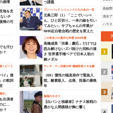
の崩壊
つ課題
高校野
プレーバック レジェンドたちのあの一言
災地を支
北島三郎（1）「ここでいっぺ
らないチ
清水ア
ん、ひと区切り。一本の線を引い
復帰の可
ハラス
てみたい」サブちゃんの卒業が
NHK紅白歌合戦の歴史を変えた
この有名人の意外な学歴 2026年夏
高橋成美「渋幕→慶応」だけでは
でも汗ひ
読み解けないズバ抜けた回転の速
1
か？
さ 世界選手権ペアで日本人初の
銅メダル
聴くビート
テレサ・テン没後30年 極秘取材メモを解
く
2
バイ』僅
（69）慢性の喘息発作で緊急入
」の歌詞
院。酸素吸入、点滴、投薬の最晩
言
年
3
開示」
孤独のキネマ
も出演者
【白パンと独裁者】ナチス敗戦の
のに…
愚かな人間模様が胸に響く
すか？
4