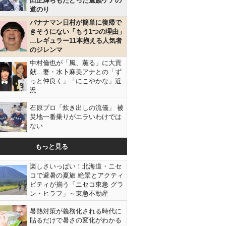
田正輝らもたどった遺族ケアの
道のり
バナナマン日村が簡単に復帰で
きそうにない「もう1つの理由」
…レギュラー11本抱える人気者
のジレンマ
中村倫也が「風、薫る」に大貢
献…妻・水卜麻美アナとの「ず
っと仲良く」「にこやかな」近
況
石原プロ「炊き出しの流儀」 被
災地一番乗りがエラいわけでは
ない
もっと見る
楽しさいっぱい！北海道・ニセ
コで避暑の夏旅 絶景とアクティ
ビティが揃う「ニセコ東急 グラ
ン・ヒラフ」～東急不動産
暑熱対策が義務化される時代に
貼るだけで暑さの変化がわかる