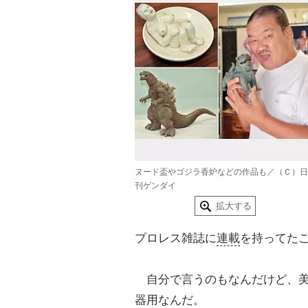
ヌード盃やゴジラ香炉などの作品も／（Ｃ）日
刊ゲンダイ
拡大する
プロレス雑誌に
連載
を持ってた
自分で言うのもなんだけど、美
器用なんだ。