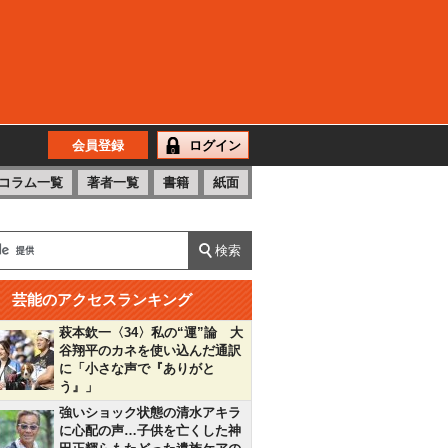
会員登録
ログイン
コラム一覧
著者一覧
書籍
紙面
芸能のアクセスランキング
萩本欽一〈34〉私の“運”論 大
谷翔平のカネを使い込んだ通訳
に「小さな声で『ありがと
う』」
強いショック状態の清水アキラ
に心配の声…子供を亡くした神