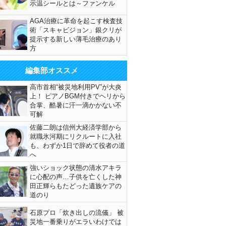
示温シールとは～ファンケル
AGA治療に革命を起こす検査技
術「スキャビジョン」銀クリが
提示する新しい薄毛治療のあり
方
編集部オススメ
高市首相“被災地利用PV”が大炎
上！ ピアノBGM付きでヘリから
合掌、酷暑に汗一滴かかない不
可解
佐藤二朗は信州大経済学部から
就職氷河期にリクルートに入社
も、わずか1日で辞めて役者の道
へ
強いショック状態の清水アキラ
に心配の声…子供を亡くした神
田正輝らもたどった遺族ケアの
道のり
石原プロ「炊き出しの流儀」 被
災地一番乗りがエラいわけでは