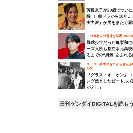
芳根京子が29歳でついに
醒”！ 朝ドラから10年
実力派」が局をまたぐ看
この有名人の意外な学歴 2026
野球少年だった亀梨和也
ーズ入所も都立水元高校
るまでの“男気”あふれる
スージー鈴木のゼロからぜんぶ
ルズ
『グラス・オニオン』コ
ング然としたビートルズ
がえし」
日刊ゲンダイDIGITALを読も