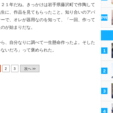
２１年だね。きっかけは岩手県藤沢町で作陶して
先生に、作品を見てもらったこと。知り合いのアパ
PR
サーで、オレが器用なのを知って、「一回、作って
たのが始まりだな。
ら、自分なりに調べて一生懸命作ったよ。そした
ゃないだろ」って褒められた。
1
2
3
次へ
>>
2
3
4