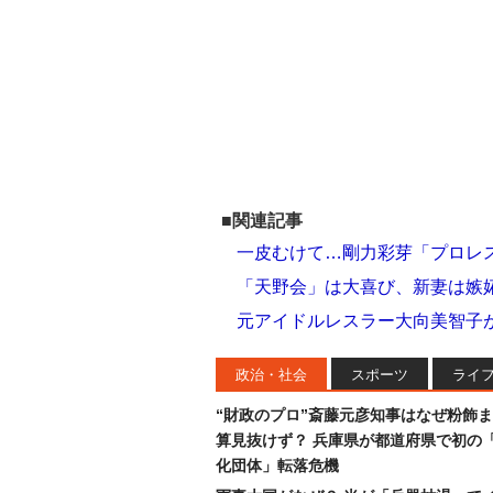
■関連記事
一皮むけて…剛力彩芽「プロレ
「天野会」は大喜び、新妻は嫉
元アイドルレスラー大向美智子が
政治・社会
スポーツ
ライ
“財政のプロ”斎藤元彦知事はなぜ粉飾
算見抜けず？ 兵庫県が都道府県で初の
化団体」転落危機