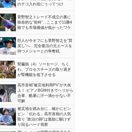
のテコ入れ役にうってつけ
菅野智之トレード不成立の裏に
致命的な“前科”…ここまで11勝4
敗でも市場価値が低かったワケ
巨人が今オフにも菅野智之を“買
戻し”へ…完全復活の元エースを
待つメジャーとの争奪戦
腎臓病（4）ソーセージ、ちく
わ、プロセスチーズの取り過ぎ
が腎機能を低下させる
高市首相“被災地利用PV”が大炎
上！ ピアノBGM付きでヘリから
合掌、酷暑に汗一滴かかない不
可解
被災地を踏み台に…確かにビン
ビン「伝わる」高市首相の人気
取り “政治の師”は激励に駆けず
り回るハード視察