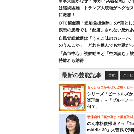
軍事大国がなぜ？ 米が「兵器枯渇」で
は継続困難…トランプ大統領がヘグセス
に激怒！
OTC類似薬「追加負担免除」の“落とし
疾患の患者でも「配慮」されない恐れあ
自民党総裁選は「うんこ味のカレーか、
のうんこか」 どれを選んでも地獄だっ
「高市中心」視察動画と「空気読む」被
持離れも納得
最新の芸能記事
芸能
グラビ
もっとゼロからぜんぶ聴くビー
シリーズ「ビートルズか
楽理論」～「ブルーノー
何？」
芋澤貞雄「裏の裏まで徹底取材
のん本格復帰連ドラ「To
middle 30」大苦戦で