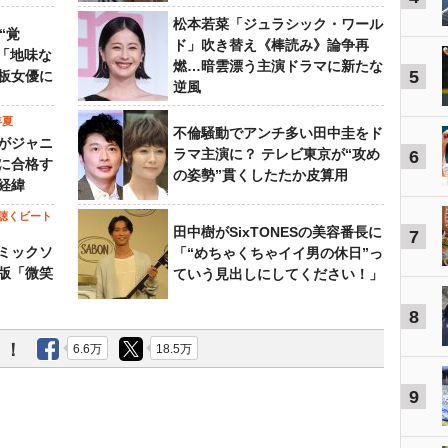
松本若菜「ジュラシック・ワール
“覚
ド」吹き替え《棒読み》論争再
…「地味な
燃…暗雲漂う主演ドラマに新たな
5
板女優に
逆風
年夏
不倫騒動でアンチ多い田中圭をド
がジャニ
ラマ主演に？ テレビ東京が“攻め
6
に合格す
の姿勢”貫くしたたか皮算用
経緯
聴くビート
田中樹がSixTONESの美容番長に
7
ミックソ
「“めちゃくちゃイイ男の休日”っ
版「微笑
ていう見出しにしてください！」
8
う！
6.6万
18.5万
9