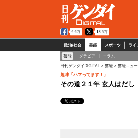
6.6万
18.5万
政治/社会
芸能
スポーツ
ライ
芸能
グラビア
コラム
日刊ゲンダイDIGITAL
芸能
芸能ニュー
趣味「ハマってます！」
その道２１年 玄人はだし