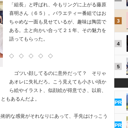
「組長」と呼ばれ、今もリングに上がる藤原
喜明さん（６５）。バラエティー番組ではお
3
ちゃめな一面も見せているが、趣味は陶芸で
ある。土と向かい合って２１年、その魅力を
語ってもらった。
4
◇ ◇ ◇ ◇ ◇
5
ゴツい顔してるのに意外だって？ そりゃ
あオレに失礼だろ。こう見えても小さい頃か
ら絵やイラスト、似顔絵が得意でさ、以前、
こともあるんだよ。
PR
術的な感覚がそれなりにあって、手先はけっこう
PR