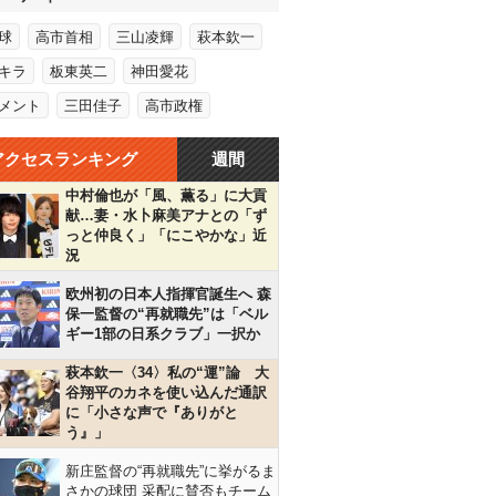
球
高市首相
三山凌輝
萩本欽一
キラ
板東英二
神田愛花
メント
三田佳子
高市政権
アクセスランキング
週間
中村倫也が「風、薫る」に大貢
献…妻・水卜麻美アナとの「ず
っと仲良く」「にこやかな」近
況
欧州初の日本人指揮官誕生へ 森
保一監督の“再就職先”は「ベル
ギー1部の日系クラブ」一択か
萩本欽一〈34〉私の“運”論 大
谷翔平のカネを使い込んだ通訳
に「小さな声で『ありがと
う』」
新庄監督の“再就職先”に挙がるま
さかの球団 采配に賛否もチーム