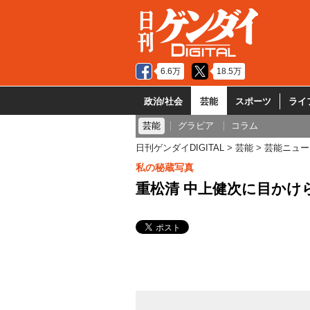
6.6万
18.5万
政治/社会
芸能
スポーツ
ライ
芸能
グラビア
コラム
日刊ゲンダイDIGITAL
芸能
芸能ニュー
私の秘蔵写真
重松清 中上健次に目かけ