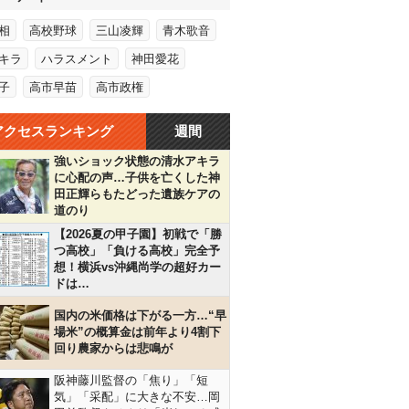
相
高校野球
三山凌輝
青木歌音
キラ
ハラスメント
神田愛花
子
高市早苗
高市政権
アクセスランキング
週間
強いショック状態の清水アキラ
に心配の声…子供を亡くした神
田正輝らもたどった遺族ケアの
道のり
【2026夏の甲子園】初戦で「勝
つ高校」「負ける高校」完全予
想！横浜vs沖縄尚学の超好カー
ドは…
国内の米価格は下がる一方…“早
場米”の概算金は前年より4割下
回り農家からは悲鳴が
阪神藤川監督の「焦り」「短
気」「采配」に大きな不安…岡