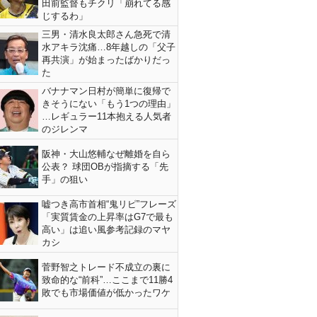
田前監督もチクリ「崩れてる感
じするわ」
三男・清水良太郎さん急死で清
水アキラ沈痛…8年越しの「父子
再共演」が始まったばかりだっ
た
バナナマン日村が簡単に復帰で
きそうにない「もう1つの理由」
…レギュラー11本抱える人気者
のジレンマ
阪神・大山悠輔なぜ離婚を自ら
公表？ 球団OBが指摘する「先
手」の狙い
嘘つき高市首相“鬼リピ”フレーズ
「実質賃金の上昇率はG7で最も
高い」は追い風参考記録のマヤ
カシ
菅野智之トレード不成立の裏に
致命的な“前科”…ここまで11勝4
敗でも市場価値が低かったワケ