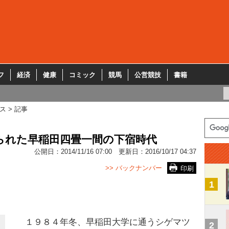
フ
経済
健康
コミック
競馬
公営競技
書籍
ス
記事
られた早稲田四畳一間の下宿時代
公開日：
2014/11/16 07:00
更新日：
2016/10/17 04:37
>> バックナンバー
印刷
1
１９８４年冬、早稲田大学に通うシゲマツ
2