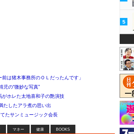
5
ー前は猪木事務所のＯＬだったんです」
精児の“微妙な写真”
馬がホレた太地喜和子の艶演技
を満たしたアラ煮の思い出
育てたサンミュージック会長
フ
マネー
健康
BOOKS