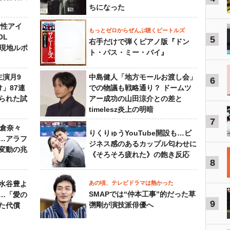
ちになった
女性アイ
もっとゼロからぜんぶ聴くビートルズ
OL
5
右手だけで弾くピアノ版『ドン
～現地ルポ
ト・パス・ミー・バイ』
主演月9
中島健人「地方モールお渡し会」
6
」87連
での物議も戦略通り？ ドームツ
られた試
アー成功の山田涼介との差と
timelesz炎上の明暗
7
榮倉奈々
りくりゅうYouTube開設も…ビ
…アラフ
ジネス感のあるカップル匂わせに
変動の兆
《そろそろ疲れた》の飽き反応
8
水谷豊よ
あの頃、テレビドラマは熱かった
SMAPでは“仲本工事”的だった草
は…「愛の
9
彅剛が演技派俳優へ
た代償