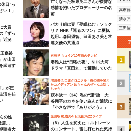
亡くなった板東英二さんが複雑な
の休日”っ
感情を抱いたプロデューサーの名
高市首
さい！」
前
清水ア
バカリ組は妻「夢眠ねむ」ソック
に大貢
三田佳
リ？ NHK『巡るスワン』に夏帆
の「ずっ
起用…森田望智、臼田あさ美と常
」近況
連女優の共通点
 玉森裕
再発見 ちょうど10年前のテレビ
」が山田
1
堺雅人は“日曜の夜”、NHK大河
を猛追す
ドラマ「真田丸」で躍動していた
増田俊也 口述クロニクル「茶の間を変え
2
たコメディアン 欽ちゃんのぜ～んぶ話し
NT」が圧
ちゃう！」
主演を任
萩本欽一〈34〉私の“運”論 大
い
谷翔平のカネを使い込んだ通訳に
3
「小さな声で『ありがとう』」
からの性
坂田明 81歳の今も現役JAZZライブ
（8）人生を変えたコルトレーン
激震…
のコンサート、雷に打たれた気持
視聴者大
4