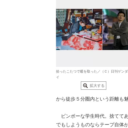
拾ったこたつで暖を取った／（Ｃ）日刊ゲンダ
イ
拡大する
から徒歩５分圏内という距離も
ビンボーな学生時代。捨ててあ
でもしようものならテープ自体が