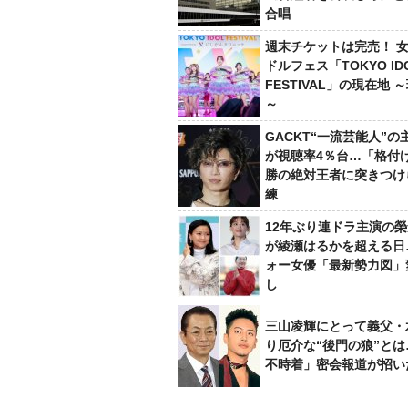
合唱
週末チケットは完売！ 
ドルフェス「TOKYO ID
FESTIVAL」の現在地 
～
GACKT“一流芸能人”の
が視聴率4％台…「格付け
勝の絶対王者に突きつけ
練
12年ぶり連ドラ主演の
が綾瀬はるかを超える日
ォー女優「最新勢力図」
し
三山凌輝にとって義父・
り厄介な“後門の狼”と
不時着」密会報道が招い