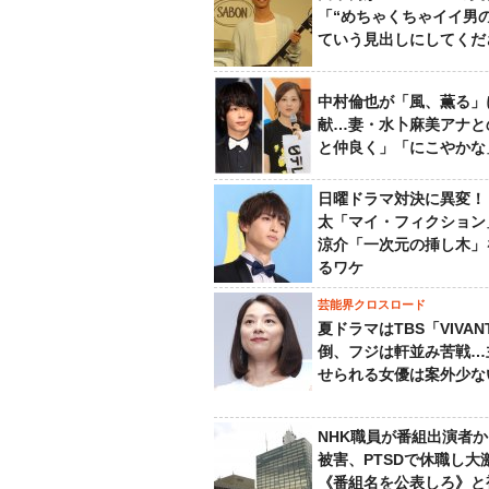
「“めちゃくちゃイイ男
ていう見出しにしてくだ
中村倫也が「風、薫る」
献…妻・水卜麻美アナと
と仲良く」「にこやかな
日曜ドラマ対決に異変！
太「マイ・フィクション
涼介「一次元の挿し木」
るワケ
芸能界クロスロード
夏ドラマはTBS「VIVA
倒、フジは軒並み苦戦…
せられる女優は案外少な
NHK職員が番組出演者
被害、PTSDで休職し大
《番組名を公表しろ》と