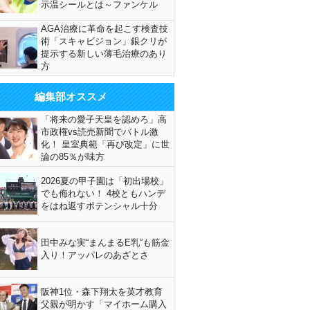
示温シールとは～ファンケル
AGA治療に革命を起こす検査技
術「スキャビジョン」銀クリが
提示する新しい薄毛治療のあり
方
編集部オススメ
「将来の愛子天皇を認めろ」高
市政権vs読売新聞でバトル激
化！ 皇室典範「再び改定」に世
論の85％が味方
2026夏の甲子園は「初出場校」
でも侮れない！ 4校ともハンデ
をはね返すポテンシャル十分
田中みな実“まんまるE乳”も筋金
入り！アッパレのあざとさ
阪神1位・森下翔太を英才教育
父親が明かす「マイホーム購入