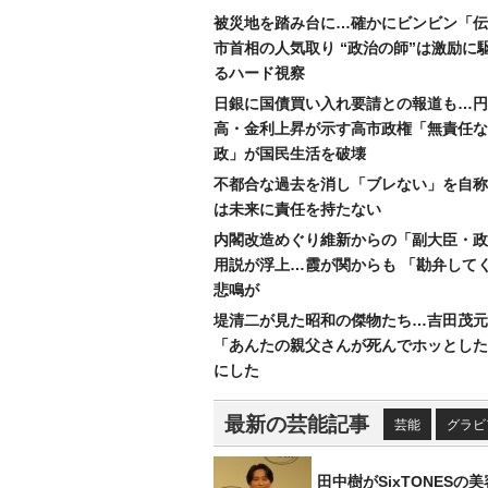
被災地を踏み台に…確かにビンビン「伝
市首相の人気取り “政治の師”は激励に
るハード視察
日銀に国債買い入れ要請との報道も…円
高・金利上昇が示す高市政権「無責任な
政」が国民生活を破壊
不都合な過去を消し「ブレない」を自称
は未来に責任を持たない
内閣改造めぐり維新からの「副大臣・政
用説が浮上…霞が関からも 「勘弁して
悲鳴が
堤清二が見た昭和の傑物たち…吉田茂元
「あんたの親父さんが死んでホッとした
にした
最新の芸能記事
芸能
グラビ
田中樹がSixTONESの