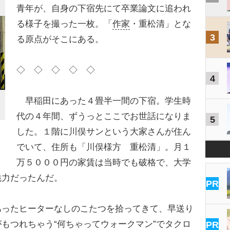
青年が、自身の下宿先にて卒業論文に追われ
る様子を撮った一枚。「
作家
・重松清」とな
3
る原点がそこにある。
◇ ◇ ◇ ◇ ◇
4
早稲田にあった４畳半一間の下宿。学生時
代の４年間、ずうっとここでお世話になりま
5
した。１階に川俣サンという大家さんが住ん
でいて、住所も「川俣様方 重松清」。月１
万５０００円の家賃は当時でも破格で、大学
魅力だったんだ。
PR
ったヒーターなしのこたつを拾ってきて、早送り
もつれちゃう“何ちゃってウォークマン”でタクロ
PR