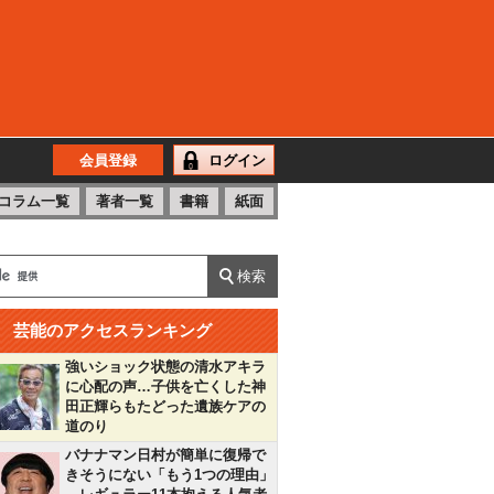
会員登録
ログイン
コラム一覧
著者一覧
書籍
紙面
芸能のアクセスランキング
強いショック状態の清水アキラ
に心配の声…子供を亡くした神
田正輝らもたどった遺族ケアの
道のり
バナナマン日村が簡単に復帰で
きそうにない「もう1つの理由」