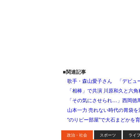
■関連記事
歌手・森山愛子さん 「デビュ
「相棒」で共演 川原和久と六角
「その気にさせられ…」西岡徳
山本一力 売れない時代の胃袋
“のりピー部屋”で大石まどかを
政治・社会
スポーツ
ライ