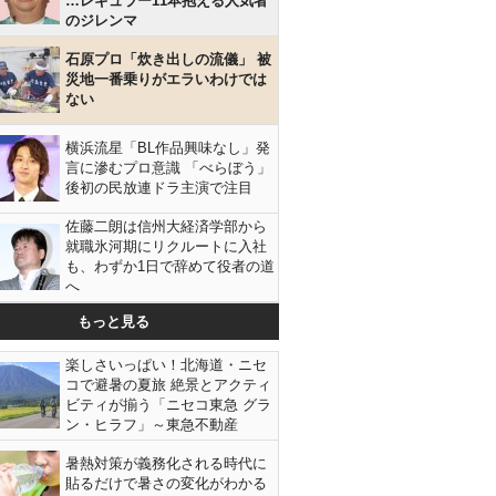
…レギュラー11本抱える人気者
のジレンマ
石原プロ「炊き出しの流儀」 被
災地一番乗りがエラいわけでは
ない
横浜流星「BL作品興味なし」発
言に滲むプロ意識 「べらぼう」
後初の民放連ドラ主演で注目
佐藤二朗は信州大経済学部から
就職氷河期にリクルートに入社
も、わずか1日で辞めて役者の道
へ
もっと見る
楽しさいっぱい！北海道・ニセ
コで避暑の夏旅 絶景とアクティ
ビティが揃う「ニセコ東急 グラ
ン・ヒラフ」～東急不動産
暑熱対策が義務化される時代に
貼るだけで暑さの変化がわかる