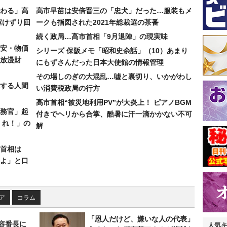
わる」高
高市早苗は安倍晋三の「忠犬」だった…服装もメ
駆けずり回
ークも指図された2021年総裁選の茶番
続く政局…高市首相「9月退陣」の現実味
安・物価
シリーズ 保阪メモ「昭和史余話」（10）あまり
放漫財
にもずさんだった日本大使館の情報管理
その場しのぎの大混乱…嘘と裏切り、いかがわし
する人間
い消費税政局の行方
高市首相“被災地利用PV”が大炎上！ ピアノBGM
務官」起
付きでヘリから合掌、酷暑に汗一滴かかない不可
くれ！」の
解
首相は
よ」と口
ア
コラム
「恩人だけど、嫌いな人の代表」
美容番長に
人気