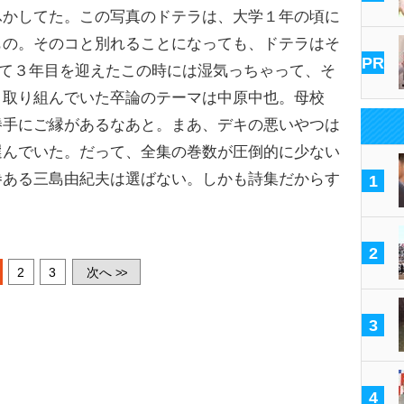
ふかしてた。この写真のドテラは、大学１年の頃に
もの。そのコと別れることになっても、ドテラはそ
PR
して３年目を迎えたこの時には湿気っちゃって、そ
、取り組んでいた卒論のテーマは中原中也。母校
勝手にご縁があるなあと。まあ、デキの悪いやつは
選んでいた。だって、全集の巻数が圧倒的に少ない
巻ある三島由紀夫は選ばない。しかも詩集だからす
1
2
2
3
次へ
>>
3
4