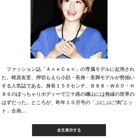
ファッション誌「ＡｎｅＣａｎ」の専属モデルに起用され
た。蛯原友里、押切もえら小顔・長身・美脚モデルが勢揃い
する人気誌である。身長１５５センチ、Ｂ８８・Ｗ６０・Ｈ
８６のぽっちゃりボディーで三十路の磯山には無縁の世界の
はずだった。ところが、昨年１０月号の「ぷにぷに“肉”ニッ
ト」企画…
全文表示する