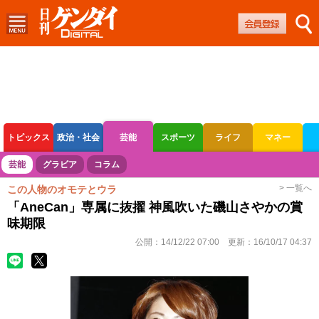
トピックス
政治・社会
芸能
スポーツ
ライフ
マネー
ボートレース
競輪
オートレース
芸能
グラビア
コラム
> 一覧へ
この人物のオモテとウラ
「AneCan」専属に抜擢 神風吹いた磯山さやかの賞
味期限
公開：
14/12/22 07:00
更新：
16/10/17 04:37