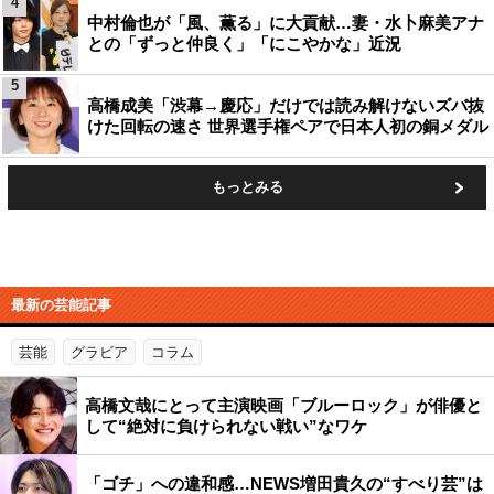
4
中村倫也が「風、薫る」に大貢献…妻・水卜麻美アナ
との「ずっと仲良く」「にこやかな」近況
5
高橋成美「渋幕→慶応」だけでは読み解けないズバ抜
けた回転の速さ 世界選手権ペアで日本人初の銅メダル
もっとみる
最新の芸能記事
芸能
グラビア
コラム
高橋文哉にとって主演映画「ブルーロック」が俳優と
して“絶対に負けられない戦い”なワケ
「ゴチ」への違和感…NEWS増田貴久の“すべり芸”は