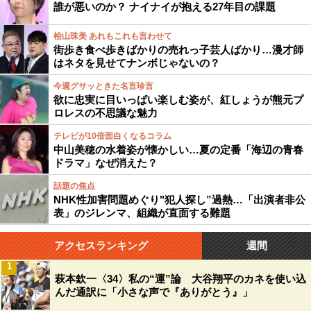
誰が悪いのか？ ナイナイが抱える27年目の課題
桧山珠美 あれもこれも言わせて
街歩き食べ歩きばかりの売れっ子芸人ばかり…漫才師
はネタを見せてナンボじゃないの？
今週グサッときた名言珍言
欲に忠実に目いっぱい楽しむ姿が、紅しょうが熊元プ
ロレスの不思議な魅力
テレビが10倍面白くなるコラム
中山美穂の水着姿が懐かしい…夏の定番「海辺の青春
ドラマ」なぜ消えた？
話題の焦点
NHK性加害問題めぐり"犯人探し”過熱…「出演者非公
表」のジレンマ、組織が直面する難題
アクセスランキング
週間
1
萩本欽一〈34〉私の“運”論 大谷翔平のカネを使い込
んだ通訳に「小さな声で『ありがとう』」