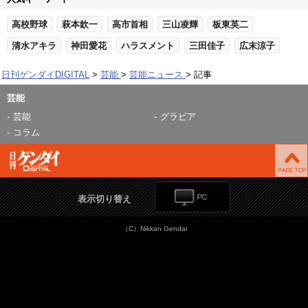
高校野球
萩本欽一
高市首相
三山凌輝
板東英二
清水アキラ
神田愛花
ハラスメント
三田佳子
広末涼子
日刊ゲンダイDIGITAL
芸能
芸能ニュース
記事
芸能
芸能
グラビア
コラム
表示切り替え
（C）Nikkan Gendai