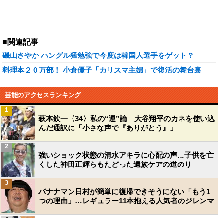
■関連記事
磯山さやか ハングル猛勉強で今度は韓国人選手をゲット？
料理本２０万部！ 小倉優子「カリスマ主婦」で復活の舞台裏
芸能のアクセスランキング
1
萩本欽一〈34〉私の“運”論 大谷翔平のカネを使い込
んだ通訳に「小さな声で『ありがとう』」
2
強いショック状態の清水アキラに心配の声…子供を亡
くした神田正輝らもたどった遺族ケアの道のり
3
バナナマン日村が簡単に復帰できそうにない「もう1
つの理由」…レギュラー11本抱える人気者のジレンマ