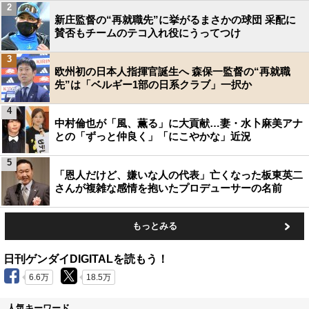
2
新庄監督の“再就職先”に挙がるまさかの球団 采配に
賛否もチームのテコ入れ役にうってつけ
3
欧州初の日本人指揮官誕生へ 森保一監督の“再就職
先”は「ベルギー1部の日系クラブ」一択か
4
中村倫也が「風、薫る」に大貢献…妻・水卜麻美アナ
との「ずっと仲良く」「にこやかな」近況
5
「恩人だけど、嫌いな人の代表」亡くなった板東英二
さんが複雑な感情を抱いたプロデューサーの名前
もっとみる
日刊ゲンダイDIGITALを読もう！
6.6万
18.5万
人気キーワード