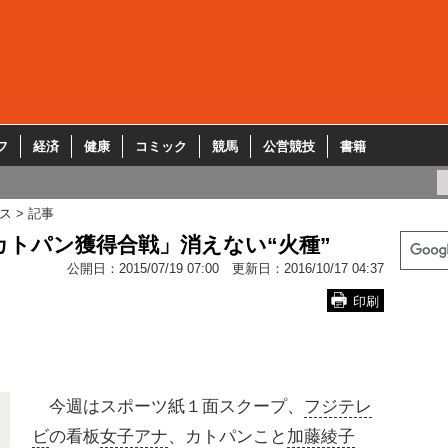
フ
経済
健康
コミック
競馬
公営競技
書籍
ス
記事
カトパン獲得合戦」消えない“火種”
公開日：
2015/07/19 07:00
更新日：
2016/10/17 04:37
印刷
今週はスポーツ紙１面スクープ、
フジテレ
ビ
の看板
女子アナ
、カトパンこと
加藤綾子