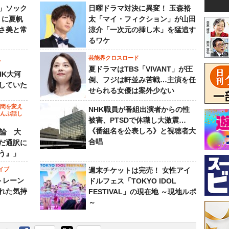
」ソック
日曜ドラマ対決に異変！ 玉森裕
』に夏帆
太「マイ・フィクション」が山田
さ美と常
涼介「一次元の挿し木」を猛追す
るワケ
芸能界クロスロード
ビ
夏ドラマはTBS「VIVANT」が圧
HK大河
倒、フジは軒並み苦戦…主演を任
していた
せられる女優は案外少ない
の間を変え
NHK職員が番組出演者からの性
～んぶ話し
被害、PTSDで休職し大激震…
《番組名を公表しろ》と視聴者大
”論 大
合唱
だ通訳に
う』」
イブ
週末チケットは完売！ 女性アイ
トレーン
ドルフェス「TOKYO IDOL
れた気持
FESTIVAL」の現在地 ～現地ルポ
～