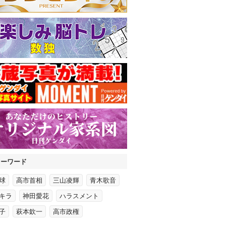
キーワード
球
高市首相
三山凌輝
青木歌音
キラ
神田愛花
ハラスメント
子
萩本欽一
高市政権