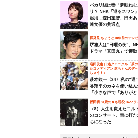
バカリ組は妻「夢眠ねむ
リ？ NHK『巡るスワン
起用…森田望智、臼田あ
連女優の共通点
再発見 ちょうど10年前のテレ
堺雅人は“日曜の夜”、N
ドラマ「真田丸」で躍動
増田俊也 口述クロニクル「茶
たコメディアン 欽ちゃんのぜ
ちゃう！」
萩本欽一〈34〉私の“運
谷翔平のカネを使い込ん
「小さな声で『ありがと
坂田明 81歳の今も現役JAZZラ
（8）人生を変えたコル
のコンサート、雷に打た
ちになった