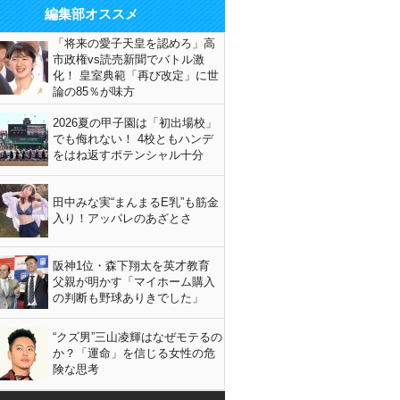
編集部オススメ
「将来の愛子天皇を認めろ」高
市政権vs読売新聞でバトル激
化！ 皇室典範「再び改定」に世
論の85％が味方
2026夏の甲子園は「初出場校」
でも侮れない！ 4校ともハンデ
をはね返すポテンシャル十分
田中みな実“まんまるE乳”も筋金
入り！アッパレのあざとさ
阪神1位・森下翔太を英才教育
父親が明かす「マイホーム購入
の判断も野球ありきでした」
“クズ男”三山凌輝はなぜモテるの
か？「運命」を信じる女性の危
険な思考