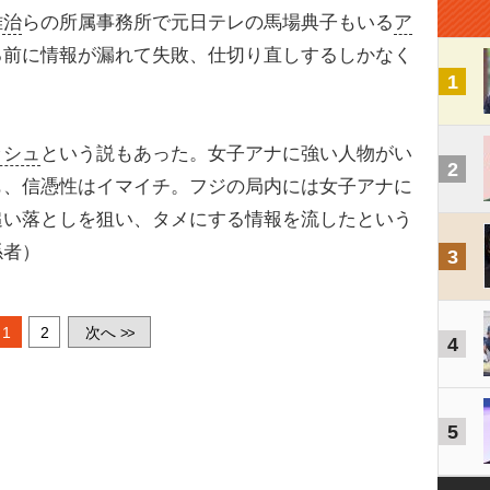
雅治
らの所属事務所で元日テレの馬場典子もいる
ア
る前に情報が漏れて失敗、仕切り直しするしかなく
1
ッシュ
という説もあった。女子アナに強い人物がい
2
も、信憑性はイマイチ。フジの局内には女子アナに
追い落としを狙い、タメにする情報を流したという
係者）
3
1
2
次へ
>>
4
5