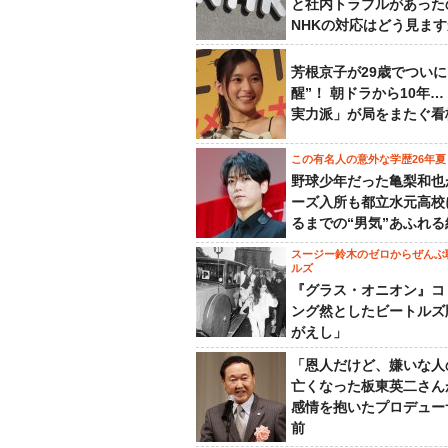
と社内トラブルがあった
NHKの対応はどう見ま
芳根京子が29歳でついに
醒”！ 朝ドラから10年
実力派」が局をまたぐ看
この有名人の意外な学歴26年夏
野球少年だった亀梨和也
ーズ入所も都立水元高校
るまでの“男気”あふれる
スージー鈴木のゼロからぜんぶ
ルズ
『グラス・オニオン』コ
ング然としたビートルズ
がえし」
「恩人だけど、嫌いな人
亡くなった板東英二さん
感情を抱いたプロデュー
前