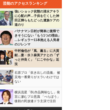
芸能のアクセスランキング
強いショック状態の清水アキラ
に心配の声…子供を亡くした神
田正輝らもたどった遺族ケアの
道のり
バナナマン日村が簡単に復帰で
きそうにない「もう1つの理由」
…レギュラー11本抱える人気者
のジレンマ
中村倫也が「風、薫る」に大貢
献…妻・水卜麻美アナとの「ず
っと仲良く」「にこやかな」近
況
石原プロ「炊き出しの流儀」 被
災地一番乗りがエラいわけでは
ない
横浜流星「BL作品興味なし」発
言に滲むプロ意識 「べらぼう」
後初の民放連ドラ主演で注目