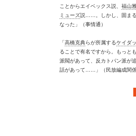
ことからエイベックス説、
福山
ミューズ
説……。しかし、固ま
なった」（事情通）
「
高橋克典
らが所属する
ケイダ
ることで有名ですから。もっと
派閥があって、反カトパン派が
話があって……」（民放編成関