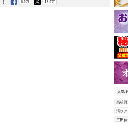
う！
6.6万
18.5万
人気
高校野
清水ア
三田佳