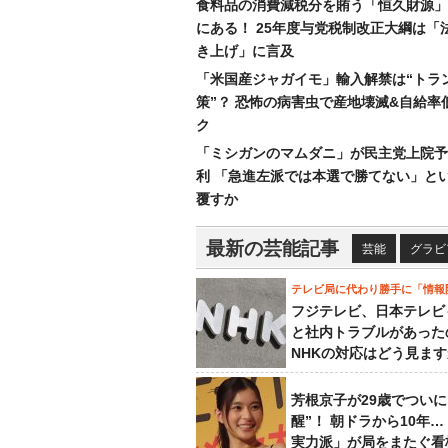
食料品の消費減税分を賄う「恒久財源」
にある！ 25年度与党税制改正大綱は「
き上げ」に言及
「米国産ジャガイモ」輸入解禁は“トラ
策”？ 恐怖の病害虫で産地壊滅&自給率
ク
「ミシガンのマムダニ」が民主党上院予
利 「急進左派では本選で勝てない」と
覆すか
最新の芸能記事
芸能
グラビ
テレビ局に代わり勝手に「情報
フジテレビ、日本テレビ
と社内トラブルがあった
NHKの対応はどう見ま
芳根京子が29歳でついに
醒”！ 朝ドラから10年
実力派」が局をまたぐ看