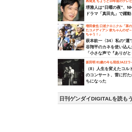
再発見 ちょうど10年前のテレ
堺雅人は“日曜の夜”、N
ドラマ「真田丸」で躍動
増田俊也 口述クロニクル「茶
たコメディアン 欽ちゃんのぜ
ちゃう！」
萩本欽一〈34〉私の“運
谷翔平のカネを使い込ん
「小さな声で『ありがと
坂田明 81歳の今も現役JAZZラ
（8）人生を変えたコル
のコンサート、雷に打た
ちになった
日刊ゲンダイDIGITALを読も