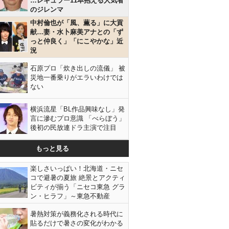
…レギュラー11本抱える人気者
のジレンマ
中村倫也が「風、薫る」に大貢
献…妻・水卜麻美アナとの「ず
っと仲良く」「にこやかな」近
況
石原プロ「炊き出しの流儀」 被
災地一番乗りがエラいわけでは
ない
横浜流星「BL作品興味なし」発
言に滲むプロ意識 「べらぼう」
後初の民放連ドラ主演で注目
もっと見る
楽しさいっぱい！北海道・ニセ
コで避暑の夏旅 絶景とアクティ
ビティが揃う「ニセコ東急 グラ
ン・ヒラフ」～東急不動産
暑熱対策が義務化される時代に
貼るだけで暑さの変化がわかる