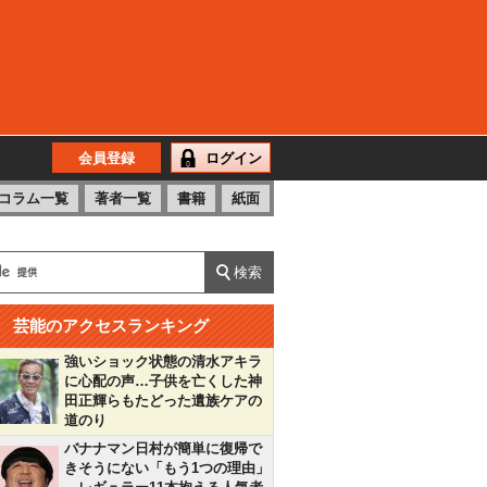
会員登録
ログイン
コラム一覧
著者一覧
書籍
紙面
芸能のアクセスランキング
強いショック状態の清水アキラ
に心配の声…子供を亡くした神
田正輝らもたどった遺族ケアの
道のり
バナナマン日村が簡単に復帰で
きそうにない「もう1つの理由」