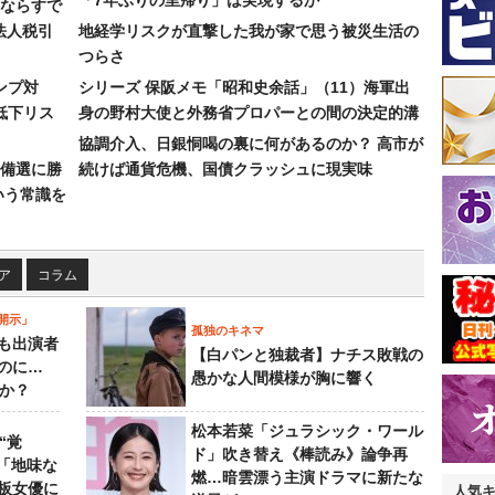
「7年ぶりの里帰り」は実現するか
ならすで
法人税引
地経学リスクが直撃した我が家で思う被災生活の
つらさ
ンプ対
シリーズ 保阪メモ「昭和史余話」（11）海軍出
低下リス
身の野村大使と外務省プロパーとの間の決定的溝
協調介入、日銀恫喝の裏に何があるのか？ 高市が
備選に勝
続けば通貨危機、国債クラッシュに現実味
いう常識を
ア
コラム
開示」
孤独のキネマ
も出演者
【白パンと独裁者】ナチス敗戦の
のに…
愚かな人間模様が胸に響く
すか？
松本若菜「ジュラシック・ワール
“覚
ド」吹き替え《棒読み》論争再
…「地味な
燃…暗雲漂う主演ドラマに新たな
板女優に
人気