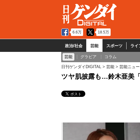
6.6万
18.5万
政治/社会
芸能
スポーツ
ライ
芸能
グラビア
コラム
日刊ゲンダイDIGITAL
芸能
芸能ニュー
ツヤ肌披露も…鈴木亜美「