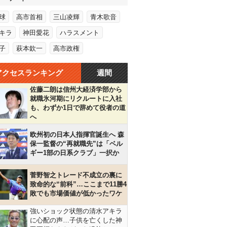
球
高市首相
三山凌輝
青木歌音
キラ
神田愛花
ハラスメント
子
萩本欽一
高市政権
アクセスランキング
週間
佐藤二朗は信州大経済学部から
就職氷河期にリクルートに入社
も、わずか1日で辞めて役者の道
へ
欧州初の日本人指揮官誕生へ 森
保一監督の“再就職先”は「ベル
ギー1部の日系クラブ」一択か
菅野智之トレード不成立の裏に
致命的な“前科”…ここまで11勝4
敗でも市場価値が低かったワケ
強いショック状態の清水アキラ
に心配の声…子供を亡くした神