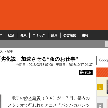
フ
経済
健康
コミック
競馬
公営競技
書籍
ス
記事
劣化説」加速させる“夜のお仕事”
公開日：
2016/03/18 07:00
更新日：
2016/10/17 04:37
印刷
1
歌手の
鈴木亜美
（３４）が１７日、都内の
スタジオで行われた
アニメ
「パンパカパンツ
2