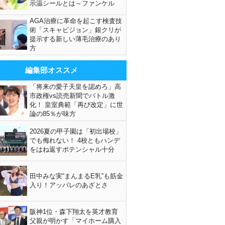
示温シールとは～ファンケル
AGA治療に革命を起こす検査技
術「スキャビジョン」銀クリが
提示する新しい薄毛治療のあり
方
編集部オススメ
「将来の愛子天皇を認めろ」高
市政権vs読売新聞でバトル激
化！ 皇室典範「再び改定」に世
論の85％が味方
2026夏の甲子園は「初出場校」
でも侮れない！ 4校ともハンデ
をはね返すポテンシャル十分
田中みな実“まんまるE乳”も筋金
入り！アッパレのあざとさ
阪神1位・森下翔太を英才教育
父親が明かす「マイホーム購入