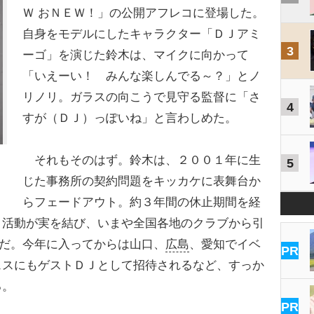
Ｗ おＮＥＷ！」の公開アフレコに登場した。
自身をモデルにしたキャラクター「ＤＪアミ
3
ーゴ」を演じた鈴木は、マイクに向かって
「いえーい！ みんな楽しんでる～？」とノ
リノリ。ガラスの向こうで見守る監督に「さ
4
すが（ＤＪ）っぽいね」と言わしめた。
それもそのはず。鈴木は、２００１年に生
5
じた事務所の契約問題をキッカケに表舞台か
らフェードアウト。約３年間の休止期間を経
Ｊ活動が実を結び、いまや全国各地のクラブから引
”だ。今年に入ってからは山口、
広島
、愛知でイベ
PR
ェスにもゲストＤＪとして招待されるなど、すっか
る。
PR