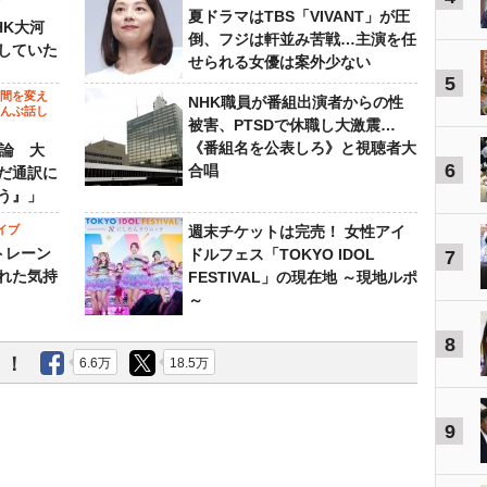
ビ
夏ドラマはTBS「VIVANT」が圧
HK大河
倒、フジは軒並み苦戦…主演を任
していた
せられる女優は案外少ない
5
の間を変え
NHK職員が番組出演者からの性
～んぶ話し
被害、PTSDで休職し大激震…
《番組名を公表しろ》と視聴者大
”論 大
6
合唱
だ通訳に
う』」
イブ
週末チケットは完売！ 女性アイ
トレーン
ドルフェス「TOKYO IDOL
7
れた気持
FESTIVAL」の現在地 ～現地ルポ
～
8
う！
6.6万
18.5万
9