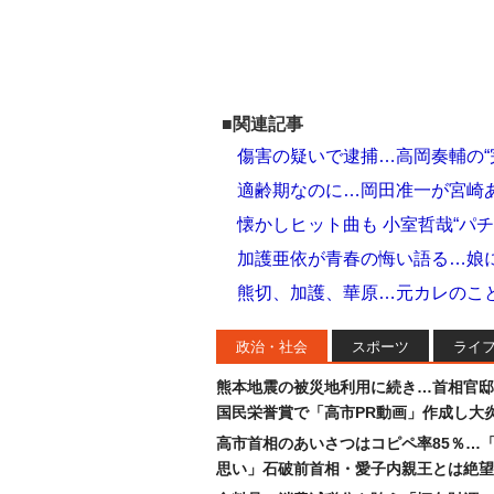
■関連記事
傷害の疑いで逮捕…高岡奏輔の“
適齢期なのに…岡田准一が宮崎
懐かしヒット曲も 小室哲哉“パ
加護亜依が青春の悔い語る…娘
熊切、加護、華原…元カレのこ
政治・社会
スポーツ
ライ
熊本地震の被災地利用に続き…首相官邸
国民栄誉賞で「高市PR動画」作成し大
高市首相のあいさつはコピペ率85％…
思い」石破前首相・愛子内親王とは絶望