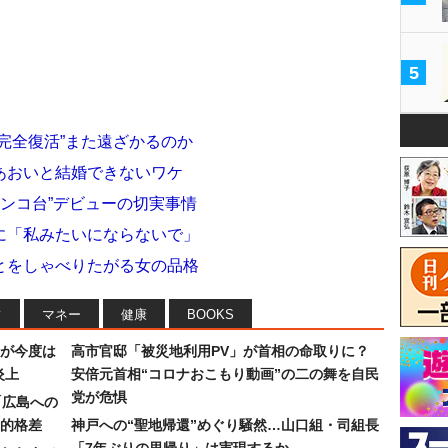
5
完全復活”また遠ざかるのか
あおいと結婚できないワケ
チンコ台”デビューの切実事情
に「私みたいにならないで」
とをしゃべりたがる女の品格
フ
マネー
健康
BOOKS
が今度は
高市官邸「被災地利用PV」が首相の命取りに？
炎上
安倍元首相“コロナおこもり動画”の二の舞を自民
党が危惧
「広島への
的格差
神戸への“聖地帰還”めぐり騒然…山口組・司組長