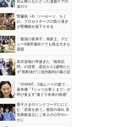
田正輝らもたどった遺族ケアの
道のり
腎臓病（4）ソーセージ、ちく
わ、プロセスチーズの取り過ぎ
が腎機能を低下させる
「最強の新弟子」旭富士、デビ
ュー4場所連続Ｖでも残る大きな
課題
高市首相の早過ぎた「熊本訪
問」の背景…震災から1週間たた
ず“視察強行”に批判殺到の案の定
「VIVANT」1強ムードの陰で…
蒼井優「Tシャツが乾くまで」が
呼び覚ます"連ドラ本来の快感"
愛子さまのリンクコーデににじ
む「皇室を担う」覚悟の表れ 皇
室典範改正にご本人の心中やい
かに