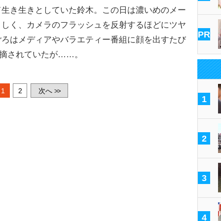
生き生きとしていた鈴木。この日は濃いめのメー
々しく、カメラのフラッシュを反射するほどにツヤ
PR
ごろはメディアやバラエティー番組に顔を出すたび
指摘されていたが……。
1
2
次へ
>>
1
2
3
4