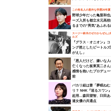
この有名人の意外な学歴26年夏
野球少年だった亀梨和也
ーズ入所も都立水元高校
るまでの“男気”あふれる
スージー鈴木のゼロからぜんぶ
ルズ
『グラス・オニオン』コ
ング然としたビートルズ
がえし」
「恩人だけど、嫌いな人
亡くなった板東英二さん
感情を抱いたプロデュー
前
バカリ組は妻「夢眠ねむ
リ？ NHK『巡るスワン
起用…森田望智、臼田あ
連女優の共通点