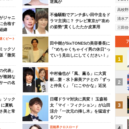
逆風が
高校野
不倫騒動でアンチ多い田中圭をド
がジャニ
清水ア
ラマ主演に？ テレビ東京が“攻め
に合格す
の姿勢”貫くしたたか皮算用
三田佳
経緯
聴くビート
田中樹がSixTONESの美容番長に
ミックソ
「“めちゃくちゃイイ男の休日”っ
版「微笑
ていう見出しにしてください！」
1
の代表」
中村倫也が「風、薫る」に大貢
が複雑な
献…妻・水卜麻美アナとの「ずっ
2
サーの名
と仲良く」「にこやかな」近況
」ソック
日曜ドラマ対決に異変！ 玉森裕
3
』に夏帆
太「マイ・フィクション」が山田
さ美と常
涼介「一次元の挿し木」を猛追す
るワケ
芸能界クロスロード
4