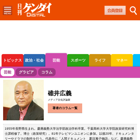
トピックス
政治・社会
芸能
スポーツ
ライフ
マネー
ボートレース
競輪
オートレース
芸能
グラビア
コラム
碓井広義
メディア文化評論家
著者のコラム一覧
1955年長野県生まれ。慶應義塾大学法学部政治学科卒業。千葉商科大学大学院政策研究科博
士課程修了。博士（政策研究）。81年テレビマンユニオンに参加。以後20年、ドキュメンタ
リーやドラマの制作を行う。代表作に「人間ドキュメント 夏目雅子物語」など。慶應義塾