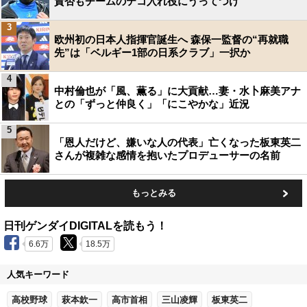
賛否もチームのテコ入れ役にうってつけ
3
欧州初の日本人指揮官誕生へ 森保一監督の“再就職
先”は「ベルギー1部の日系クラブ」一択か
4
中村倫也が「風、薫る」に大貢献…妻・水卜麻美アナ
との「ずっと仲良く」「にこやかな」近況
5
「恩人だけど、嫌いな人の代表」亡くなった板東英二
さんが複雑な感情を抱いたプロデューサーの名前
もっとみる
日刊ゲンダイDIGITALを読もう！
6.6万
18.5万
人気キーワード
高校野球
萩本欽一
高市首相
三山凌輝
板東英二