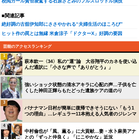
校閲ガール賛否凌駕する石原さとみのフルスロットル演技
■関連記事
絶好調の古舘伊知郎にささやかれる“夫婦生活のほころび”
ヒット作の罠とは無縁 米倉涼子「ドクターX」好調の要因
芸能のアクセスランキング
1
萩本欽一〈34〉私の“運”論 大谷翔平のカネを使い込
んだ通訳に「小さな声で『ありがとう』」
2
強いショック状態の清水アキラに心配の声…子供を亡
くした神田正輝らもたどった遺族ケアの道のり
3
バナナマン日村が簡単に復帰できそうにない「もう1
つの理由」…レギュラー11本抱える人気者のジレンマ
4
中村倫也が「風、薫る」に大貢献…妻・水卜麻美アナ
との「ずっと仲良く」「にこやかな」近況