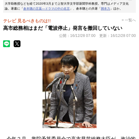
大学助教授などを経て2020年3月まで上智大学文学部新聞学科教授。専門はメディア文化
論。著書に「
倉本聰の言葉―ドラマの中の名言
」、倉本聰との共著「
脚本力
」ほか。
> 一覧へ
テレビ 見るべきものは!!
高市総務相はまだ「電波停止」発言を撤回していない
公開：
16/12/28 07:00
更新：
16/12/28 07:00
今年２月、衆院予算委員会で高市早苗総務大臣が、政治的