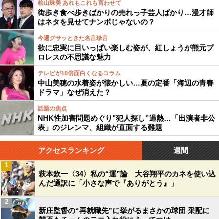
桧山珠美 あれもこれも言わせて
街歩き食べ歩きばかりの売れっ子芸人ばかり…漫才師
はネタを見せてナンボじゃないの？
今週グサッときた名言珍言
欲に忠実に目いっぱい楽しむ姿が、紅しょうが熊元プ
ロレスの不思議な魅力
テレビが10倍面白くなるコラム
中山美穂の水着姿が懐かしい…夏の定番「海辺の青春
ドラマ」なぜ消えた？
話題の焦点
NHK性加害問題めぐり"犯人探し”過熱…「出演者非公
表」のジレンマ、組織が直面する難題
アクセスランキング
週間
1
萩本欽一〈34〉私の“運”論 大谷翔平のカネを使い込
んだ通訳に「小さな声で『ありがとう』」
2
新庄監督の“再就職先”に挙がるまさかの球団 采配に