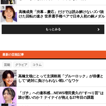
5
高橋成美「渋幕→慶応」だけでは読み解けないズバ抜
けた回転の速さ 世界選手権ペアで日本人初の銅メダル
もっとみる
最新の芸能記事
芸能
グラビア
コラム
高橋文哉にとって主演映画「ブルーロック」が俳優と
して“絶対に負けられない戦い”なワケ
「ゴチ」への違和感…NEWS増田貴久の“すべり芸”は
誰が悪いのか？ ナイナイが抱える27年目の課題