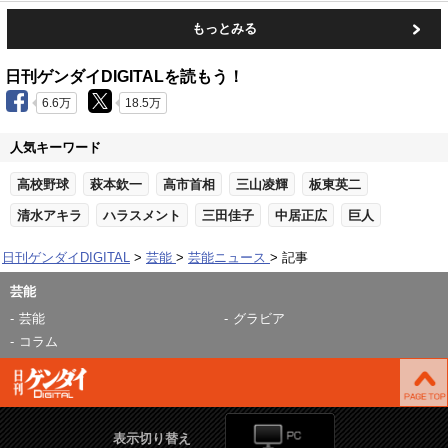
もっとみる
日刊ゲンダイDIGITALを読もう！
6.6万
18.5万
人気キーワード
高校野球
萩本欽一
高市首相
三山凌輝
板東英二
清水アキラ
ハラスメント
三田佳子
中居正広
巨人
日刊ゲンダイDIGITAL
芸能
芸能ニュース
記事
芸能
芸能
グラビア
コラム
表示切り替え