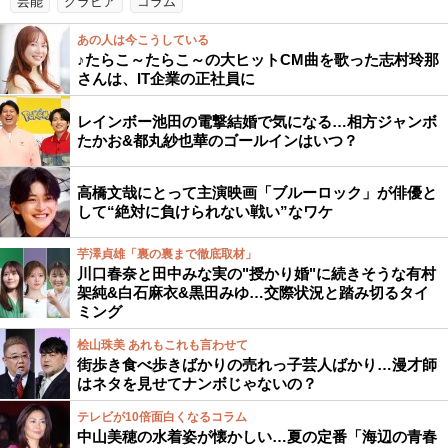
芸能
グラビア
コラム
あの人は今こうしている
♪たらこ～たらこ～の大ヒットCM曲を歌った志村玲那
さんは、IT企業の正社員に
レインボー池田の電撃結婚で気になる…相方ジャンボ
たかお&都丸紗也華のゴールインはいつ？
高橋文哉にとって主演映画「ブルーロック」が俳優と
して“絶対に負けられない戦い”なワケ
芋澤貞雄「裏の裏まで徹底取材」
川口春奈と田中みな実の"授かり婚"に続きそうな有村
架純&白石麻衣&黒田みゆ…交際状況と踏み切るタイ
ミング
桧山珠美 あれもこれも言わせて
街歩き食べ歩きばかりの売れっ子芸人ばかり…漫才師
はネタを見せてナンボじゃないの？
テレビが10倍面白くなるコラム
中山美穂の水着姿が懐かしい…夏の定番「海辺の青春