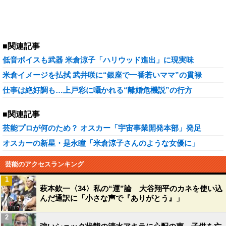
■関連記事
低音ボイスも武器 米倉涼子「ハリウッド進出」に現実味
米倉イメージを払拭 武井咲に“銀座で一番若いママ”の貫禄
仕事は絶好調も…上戸彩に囁かれる“離婚危機説”の行方
■関連記事
芸能プロが何のため？ オスカー「宇宙事業開発本部」発足
オスカーの新星・是永瞳「米倉涼子さんのような女優に」
芸能のアクセスランキング
1
萩本欽一〈34〉私の“運”論 大谷翔平のカネを使い込
んだ通訳に「小さな声で『ありがとう』」
2