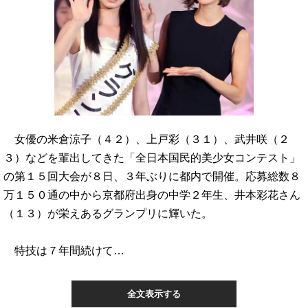
女優の米倉涼子（４２）、上戸彩（３１）、武井咲（２
３）などを輩出してきた「全日本国民的美少女コンテスト」
の第１５回大会が８日、３年ぶりに都内で開催。応募総数８
万１５０通の中から京都府出身の中学２年生、井本彩花さん
（１３）が栄えあるグランプリに輝いた。
特技は７年間続けて…
全文表示する