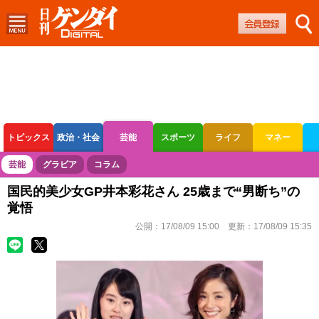
トピックス
政治・社会
芸能
スポーツ
ライフ
マネー
ボートレース
競輪
オートレース
芸能
グラビア
コラム
国民的美少女GP井本彩花さん 25歳まで“男断ち”の
覚悟
公開：
17/08/09 15:00
更新：
17/08/09 15:35