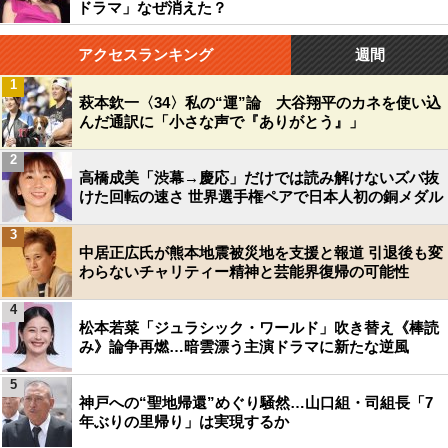
ドラマ」なぜ消えた？
アクセスランキング
週間
1
萩本欽一〈34〉私の“運”論 大谷翔平のカネを使い込
んだ通訳に「小さな声で『ありがとう』」
2
高橋成美「渋幕→慶応」だけでは読み解けないズバ抜
けた回転の速さ 世界選手権ペアで日本人初の銅メダル
3
中居正広氏が熊本地震被災地を支援と報道 引退後も変
わらないチャリティー精神と芸能界復帰の可能性
4
松本若菜「ジュラシック・ワールド」吹き替え《棒読
み》論争再燃…暗雲漂う主演ドラマに新たな逆風
5
神戸への“聖地帰還”めぐり騒然…山口組・司組長「7
年ぶりの里帰り」は実現するか