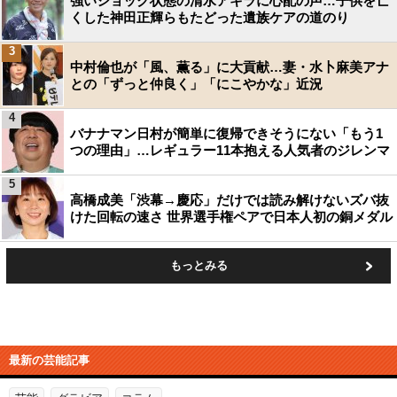
強いショック状態の清水アキラに心配の声…子供を亡
くした神田正輝らもたどった遺族ケアの道のり
3
中村倫也が「風、薫る」に大貢献…妻・水卜麻美アナ
との「ずっと仲良く」「にこやかな」近況
4
バナナマン日村が簡単に復帰できそうにない「もう1
つの理由」…レギュラー11本抱える人気者のジレンマ
5
高橋成美「渋幕→慶応」だけでは読み解けないズバ抜
けた回転の速さ 世界選手権ペアで日本人初の銅メダル
もっとみる
最新の芸能記事