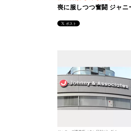
喪に服しつつ奮闘 ジャ