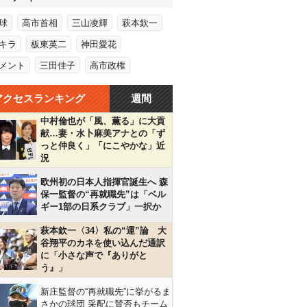
球
高市首相
三山凌輝
萩本欽一
キラ
板東英二
神田愛花
メント
三田佳子
高市政権
アクセスランキング
週間
中村倫也が「風、薫る」に大貢
献…妻・水卜麻美アナとの「ず
っと仲良く」「にこやかな」近
況
欧州初の日本人指揮官誕生へ 森
保一監督の“再就職先”は「ベル
ギー1部の日系クラブ」一択か
萩本欽一〈34〉私の“運”論 大
谷翔平のカネを使い込んだ通訳
に「小さな声で『ありがと
う』」
新庄監督の“再就職先”に挙がるま
さかの球団 采配に賛否もチーム