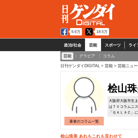
6.6万
18.5万
政治/社会
芸能
スポーツ
ライ
芸能
グラビア
コラム
日刊ゲンダイDIGITAL
芸能
芸能ニュー
桧山珠
大阪府大阪市生
はＴＶコラムニ
「ＧＡＬＡＣ」
著者のコラム一覧
桧山珠美 あれもこれも言わせて