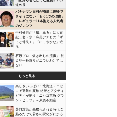
田正輝らもたどった遺族ケアの
道のり
バナナマン日村が簡単に復帰で
きそうにない「もう1つの理由」
…レギュラー11本抱える人気者
のジレンマ
中村倫也が「風、薫る」に大貢
献…妻・水卜麻美アナとの「ず
っと仲良く」「にこやかな」近
況
石原プロ「炊き出しの流儀」 被
災地一番乗りがエラいわけでは
ない
もっと見る
楽しさいっぱい！北海道・ニセ
コで避暑の夏旅 絶景とアクティ
ビティが揃う「ニセコ東急 グラ
ン・ヒラフ」～東急不動産
暑熱対策が義務化される時代に
貼るだけで暑さの変化がわかる