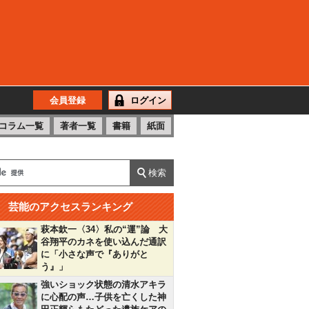
会員登録
ログイン
コラム一覧
著者一覧
書籍
紙面
芸能のアクセスランキング
萩本欽一〈34〉私の“運”論 大
谷翔平のカネを使い込んだ通訳
に「小さな声で『ありがと
う』」
強いショック状態の清水アキラ
に心配の声…子供を亡くした神