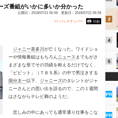
ニーズ番組がいかに多いか分かった
公開日：
2019/07/21 05:59
更新日：
2019/07/21 05:59
3
>> バックナンバー
印刷
4
ジャニー喜多川
が亡くなった。ワイドショ
ーや情報番組はもちろん
ニュース
までもがさ
5
まざまな形でその功績を称えるだけでなく、
「ビビット」（ＴＢＳ系）の中で男泣きする
国分太一
以下、
ジャニーズ
のタレントがジャ
ニーさんとの思い出を語るので、この１週間
PR
はさながらテレビ葬のようだ。
悲しみの中にあっても通常通り仕事をこな
PR