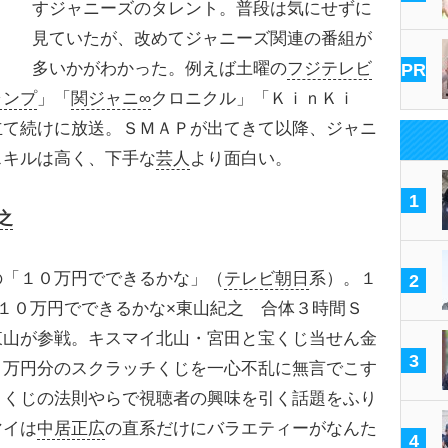
すジャニーズのタレント。普段は気にせずに
見ていたが、改めてジャニーズ関連の番組が
多いかがわかった。例えば土曜の
フジテレビ
PR
ャンプ
」「
関ジャニ∞
クロニクル」「ＫｉｎＫｉ
立て続けに放送。ＳＭＡＰが出てきて以降、ジャニ
スキルは高く、下手な
芸人
より面白い。
1
之
「１０万円でできるかな」（
テレビ朝日
系）。１
2
１０万円でできるかな×東山紀之 合体３時間Ｓ
東山が参戦。キスマイ北山・宮田と宝くじ当せん金
3
２万円分のスクラッチくじを一心不乱に無言でこす
りくじの法則やらで視聴者の興味を引く話題をふり
マイは
中居正広
の直系だけにバラエティーがなんた
4