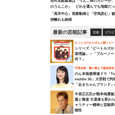
自民党総裁選は「うんこ味のカレーか、
のうんこか」 どれを選んでも地獄だっ
「高市中心」視察動画と「空気読む」被
持離れも納得
最新の芸能記事
芸能
グラビ
もっとゼロからぜんぶ聴くビー
シリーズ「ビートルズか
楽理論」～「ブルーノー
何？」
芋澤貞雄「裏の裏まで徹底取材
のん本格復帰連ドラ「To
middle 30」大苦戦で
「あまちゃんブランド」
中居正広氏が熊本地震被
援と報道 引退後も変わ
ャリティー精神と芸能界
能性