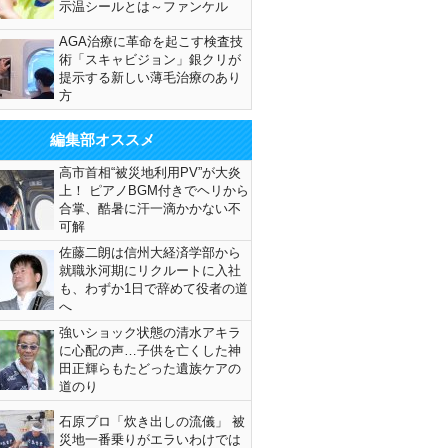
示温シールとは～ファンケル
AGA治療に革命を起こす検査技
術「スキャビジョン」銀クリが
提示する新しい薄毛治療のあり
方
編集部オススメ
高市首相“被災地利用PV”が大炎
上！ ピアノBGM付きでヘリから
合掌、酷暑に汗一滴かかない不
可解
佐藤二朗は信州大経済学部から
就職氷河期にリクルートに入社
も、わずか1日で辞めて役者の道
へ
強いショック状態の清水アキラ
に心配の声…子供を亡くした神
田正輝らもたどった遺族ケアの
道のり
石原プロ「炊き出しの流儀」 被
災地一番乗りがエラいわけでは