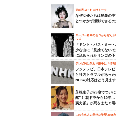
芸能界ぶっちゃけトーク
なぜ女優たちは酷暑の中
とつかかず撮影できるの
スージー鈴木のゼロからぜんぶ
ルズ
『ドント・パス・ミー・
少な曲に「見捨てないで
に込められたリンゴの予
テレビ局に代わり勝手に「情報
フジテレビ、日本テレビ
と社内トラブルがあった
NHKの対応はどう見ま
芳根京子が29歳でついに
醒”！ 朝ドラから10年
実力派」が局をまたぐ看
この有名人の意外な学歴 2026