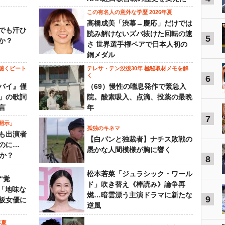
この有名人の意外な学歴 2026年夏
高橋成美「渋幕→慶応」だけでは
でも汗ひ
読み解けないズバ抜けた回転の速
5
か？
さ 世界選手権ペアで日本人初の
銅メダル
聴くビート
テレサ・テン没後30年 極秘取材メモを解
く
6
バイ』僅
（69）慢性の喘息発作で緊急入
」の歌詞
院。酸素吸入、点滴、投薬の最晩
言
年
7
開示」
孤独のキネマ
も出演者
【白パンと独裁者】ナチス敗戦の
のに…
愚かな人間模様が胸に響く
すか？
8
松本若菜「ジュラシック・ワール
“覚
ド」吹き替え《棒読み》論争再
…「地味な
燃…暗雲漂う主演ドラマに新たな
9
板女優に
逆風
年夏