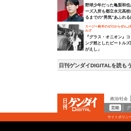
野球少年だった亀梨和也
ーズ入所も都立水元高校
るまでの“男気”あふれる
スージー鈴木のゼロからぜんぶ
ルズ
『グラス・オニオン』コ
ング然としたビートルズ
がえし」
日刊ゲンダイDIGITALを読も
政治/社会
芸能
グ
サイトポリシ