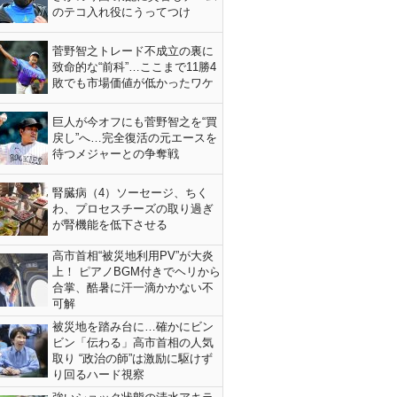
のテコ入れ役にうってつけ
菅野智之トレード不成立の裏に
致命的な“前科”…ここまで11勝4
敗でも市場価値が低かったワケ
巨人が今オフにも菅野智之を“買
戻し”へ…完全復活の元エースを
待つメジャーとの争奪戦
腎臓病（4）ソーセージ、ちく
わ、プロセスチーズの取り過ぎ
が腎機能を低下させる
高市首相“被災地利用PV”が大炎
上！ ピアノBGM付きでヘリから
合掌、酷暑に汗一滴かかない不
可解
被災地を踏み台に…確かにビン
ビン「伝わる」高市首相の人気
取り “政治の師”は激励に駆けず
り回るハード視察