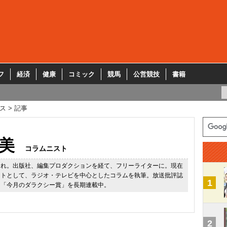
フ
経済
健康
コミック
競馬
公営競技
書籍
ス
記事
美
コラムニスト
まれ。出版社、編集プロダクションを経て、フリーライターに。現在
ストとして、ラジオ・テレビを中心としたコラムを執筆。放送批評誌
1
に「今月のダラクシー賞」を長期連載中。
2