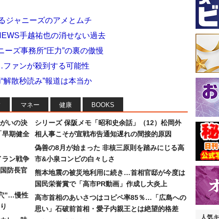
耳るジャニーズのアメとムチ
EWS手越祐也の消せない過去
ニーズ事務所“圧力”の裏の傲慢
…ファンが殺到する可能性
i“解散秒読み”報道は本当か
フ
マネー
健康
BOOKS
まがいの決
シリーズ 保阪メモ「昭和史余話」（12）松岡外
「早期健全
相人事こそが宣戦布告通知遅れの間接的原因
偽善の8月が始まった 非核三原則を踏みにじる高
イラン戦争
市&小泉コンビの白々しさ
国防長官
熊本地震の被災地利用に続き…首相官邸が今度は
国民栄誉賞で「高市PR動画」作成し大炎上
穴”…慢性
高市首相のあいさつはコピペ率85％…「広島への
り
思い」石破前首相・愛子内親王とは絶望的格差
人気