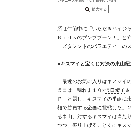
ジャニーズ事務所（Ｃ）日刊ゲンダイ
拡大する
系は午前中に「いただきハイ
ジ
Ｋｉｄｓのブンブブーン！」と
ーズタレントのバラエティーの
■キスマイと宝くじ対決の
東山紀
最近のお気に入りはキスマイの
５日は「帰れま１０×
沢口靖子
＆
Ｐ」と題し、キスマイの番組に
額で勝負する企画に挑戦した。
る東山。対するキスマイは当た
つつ、盛り上げる。とくにキス