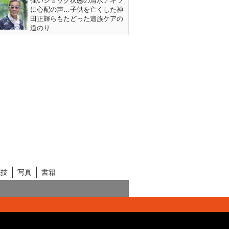
強いショック状態の清水アキラ
に心配の声…子供を亡くした神
田正輝らもたどった遺族ケアの
道のり
競技
写真
書籍