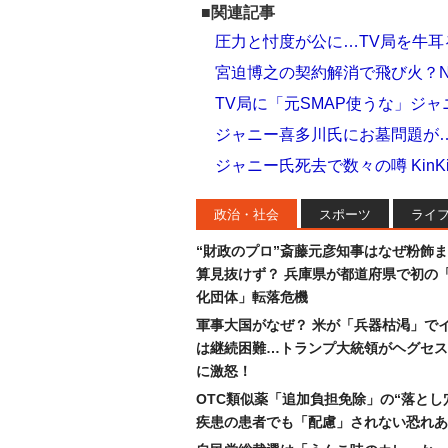
■関連記事
圧力と忖度が公に…TV局を牛
宮迫博之の契約解消で飛び火？N
TV局に「元SMAP使うな」ジャ
ジャニー喜多川氏にお墓問題が
ジャニー氏死去で数々の噂 KinK
政治・社会
スポーツ
ライ
“財政のプロ”斎藤元彦知事はなぜ粉飾
算見抜けず？ 兵庫県が都道府県で初の
化団体」転落危機
軍事大国がなぜ？ 米が「兵器枯渇」で
は継続困難…トランプ大統領がヘグセス
に激怒！
OTC類似薬「追加負担免除」の“落とし
疾患の患者でも「配慮」されない恐れあ