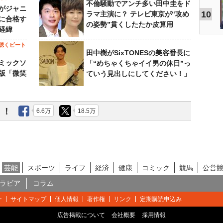
不倫騒動でアンチ多い田中圭をド
がジャニ
10
ラマ主演に？ テレビ東京が“攻め
に合格す
の姿勢”貫くしたたか皮算用
経緯
聴くビート
田中樹がSixTONESの美容番長に
ミックソ
「“めちゃくちゃイイ男の休日”っ
版「微笑
ていう見出しにしてください！」
う！
6.6万
18.5万
芸能
スポーツ
ライフ
経済
健康
コミック
競馬
公営
ラビア
コラム
ー
サイトマップ
個人情報
著作権
リンク
定期購読申込み
広告掲載について
会社概要
採用情報