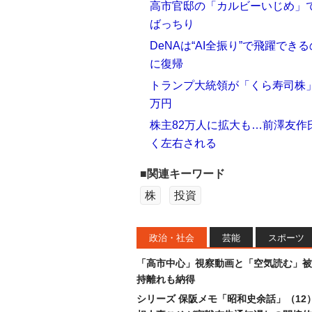
高市官邸の「カルビーいじめ」
ばっちり
DeNAは“AI全振り”で飛躍で
に復帰
トランプ大統領が「くら寿司株」を
万円
株主82万人に拡大も…前澤友
く左右される
■関連キーワード
株
投資
政治・社会
芸能
スポーツ
「高市中心」視察動画と「空気読む」被
持離れも納得
シリーズ 保阪メモ「昭和史余話」（12