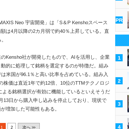
PR
S Neo 宇宙開発」は「S＆P Kenshoスペース
額は4月以降の2カ月弱で約40％上昇している。直
る。
Kensho社が開発したもので、AIを活用し、企業
1
自動的に処理して銘柄を選定するのが特徴だ。組み
は米国が96.1％と高い比率を占めている。組み入
2
株価は直近1年で約12倍、10位のTTMテクノロジ
AIによる銘柄選択が有効に機能しているといえそうだ
月13日から購入申し込みを停止しており、現状で
3
額が増加した可能性もある。
4
1
2
次へ
>>