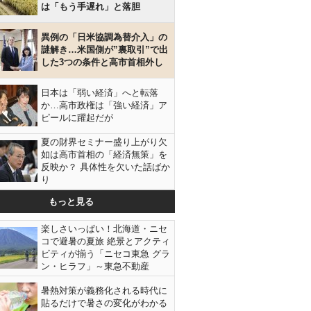
は「もう手遅れ」と落胆
異例の「日米協調為替介入」の
謎解き…米国側が”裏取引”で出
した3つの条件と高市首相外し
日本は「弱い経済」へと転落
か…高市政権は「強い経済」ア
ピールに躍起だが
夏の財界セミナー盛り上がり欠
如は高市首相の「経済無策」を
反映か？ 具体性を欠いた話ばか
り
もっと見る
楽しさいっぱい！北海道・ニセ
コで避暑の夏旅 絶景とアクティ
ビティが揃う「ニセコ東急 グラ
ン・ヒラフ」～東急不動産
暑熱対策が義務化される時代に
貼るだけで暑さの変化がわかる