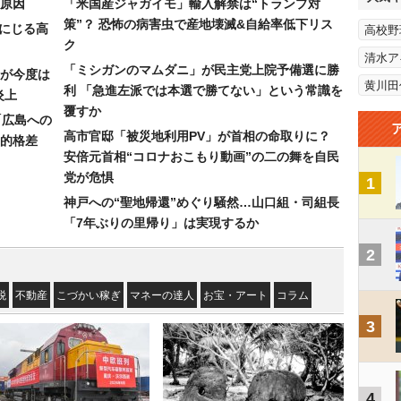
原因
「米国産ジャガイモ」輸入解禁は“トランプ対
策”？ 恐怖の病害虫で産地壊滅&自給率低下リス
みにじる高
高校野
ク
清水ア
「ミシガンのマムダニ」が民主党上院予備選に勝
が今度は
黄川田
利 「急進左派では本選で勝てない」という常識を
炎上
覆すか
「広島への
高市官邸「被災地利用PV」が首相の命取りに？
的格差
安倍元首相“コロナおこもり動画”の二の舞を自民
党が危惧
1
神戸への“聖地帰還”めぐり騒然…山口組・司組長
「7年ぶりの里帰り」は実現するか
2
税
不動産
こづかい稼ぎ
マネーの達人
お宝・アート
コラム
3
4