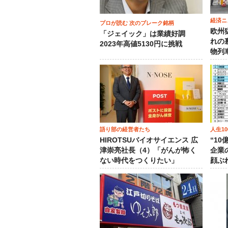
経済ニ
プロが読む 次のブレーク銘柄
欧州
「ジェイック」は業績好調
れの
2023年高値5130円に挑戦
物列
語り部の経営者たち
人生1
HIROTSUバイオサイエンス 広
“1
津崇亮社長（4）「がんが怖く
企業
ない時代をつくりたい」
顔ぶ