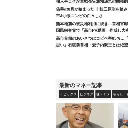
相人事こそが宣戦布告通知遅れの間接的
偽善の8月が始まった 非核三原則を踏
市&小泉コンビの白々しさ
熊本地震の被災地利用に続き…首相官邸
国民栄誉賞で「高市PR動画」作成し大
高市首相のあいさつはコピペ率85％…
思い」石破前首相・愛子内親王とは絶望
最新のマネー記事
トピックス
ビジネス
株・ＦＸ
暮らし・