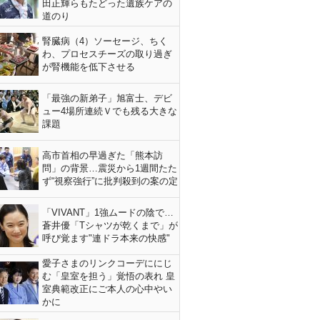
田正輝らもたどった遺族ケアの
道のり
腎臓病（4）ソーセージ、ちく
わ、プロセスチーズの取り過ぎ
が腎機能を低下させる
「最強の新弟子」旭富士、デビ
ュー4場所連続Ｖでも残る大きな
課題
高市首相の早過ぎた「熊本訪
問」の背景…震災から1週間たた
ず“視察強行”に批判殺到の案の定
「VIVANT」1強ムードの陰で…
蒼井優「Tシャツが乾くまで」が
呼び覚ます"連ドラ本来の快感"
愛子さまのリンクコーデににじ
む「皇室を担う」覚悟の表れ 皇
室典範改正にご本人の心中やい
かに