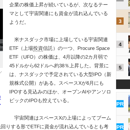
企業の株価上昇が続いているが、次なるテー
マとして宇宙関連にも資金が流れ込んでいる
3
ようだ。
米ナスダック市場に上場している宇宙関連
4
ETF（上場
投資
信託）の一つ、Procure Space
ETF（UFO）の株価は、4月以降の2カ月弱で
45ドルから62ドルへ約38％上昇した。背景に
5
／
は、ナスダックで予定されている大型IPO（新
規株式公開）がある。スペースXが6月にも
IPOする見込みのほか、オープンAIやアンソロ
投
ピックのIPOも控えている。
PR
マ
宇宙関連はスペースXの上場によってブーム
回りする形でETFに資金が流れ込んでいるとも考
PR