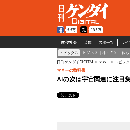
6.6万
18.5万
政治/社会
芸能
スポーツ
ライ
トピックス
ビジネス
株・ＦＸ
暮ら
日刊ゲンダイDIGITAL
マネー
トピック
マネーの教科書
AIの次は宇宙関連に注目