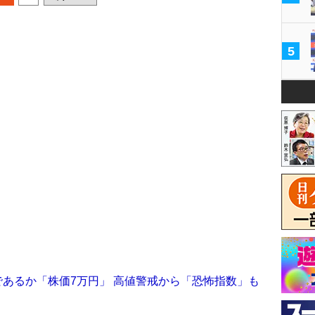
5
破であるか「株価7万円」 高値警戒から「恐怖指数」も