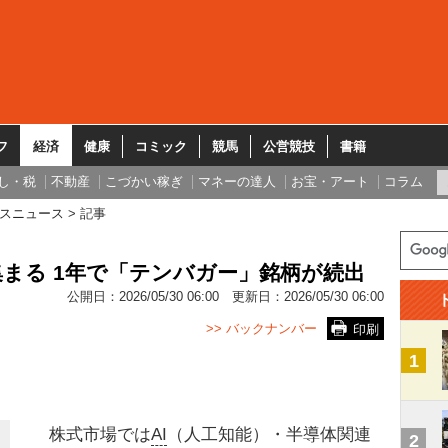
フ
経済
健康
コミック
競馬
公営競技
書籍
し・税
不動産
こづかい稼ぎ
マネーの達人
お宝・アート
コラム
スニュース
記事
集まる 1年で「テンバガー」銘柄が続出
公開日：
2026/05/30 06:00
更新日：
2026/05/30 06:00
>> バックナンバー
印刷
1
株式市場では
AI
（人工知能）・半導体関連
2