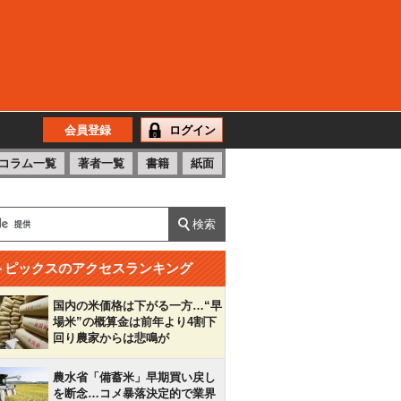
会員登録
ログイン
コラム一覧
著者一覧
書籍
紙面
トピックスのアクセスランキング
国内の米価格は下がる一方…“早
場米”の概算金は前年より4割下
回り農家からは悲鳴が
農水省「備蓄米」早期買い戻し
を断念…コメ暴落決定的で業界