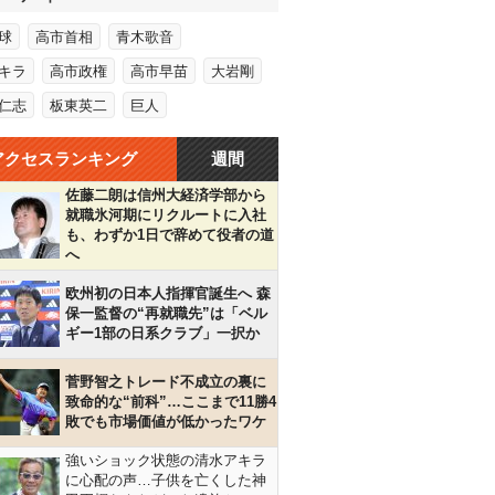
球
高市首相
青木歌音
キラ
高市政権
高市早苗
大岩剛
仁志
板東英二
巨人
アクセスランキング
週間
佐藤二朗は信州大経済学部から
就職氷河期にリクルートに入社
も、わずか1日で辞めて役者の道
へ
欧州初の日本人指揮官誕生へ 森
保一監督の“再就職先”は「ベル
ギー1部の日系クラブ」一択か
菅野智之トレード不成立の裏に
致命的な“前科”…ここまで11勝4
敗でも市場価値が低かったワケ
強いショック状態の清水アキラ
に心配の声…子供を亡くした神