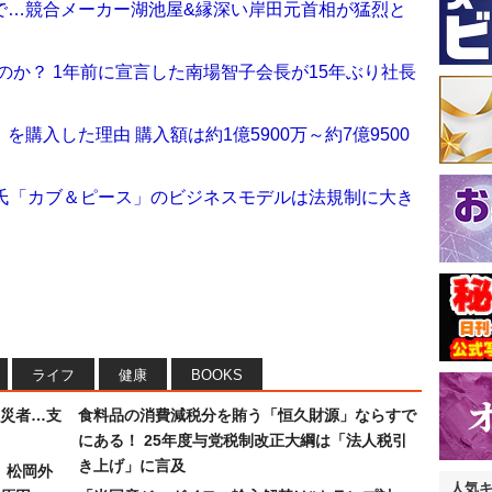
で…競合メーカー湖池屋&縁深い岸田元首相が猛烈と
きるのか？ 1年前に宣言した南場智子会長が15年ぶり社長
購入した理由 購入額は約1億5900万～約7億9500
作氏「カブ＆ピース」のビジネスモデルは法規制に大き
ライフ
健康
BOOKS
災者…支
食料品の消費減税分を賄う「恒久財源」ならすで
にある！ 25年度与党税制改正大綱は「法人税引
き上げ」に言及
）松岡外
人気