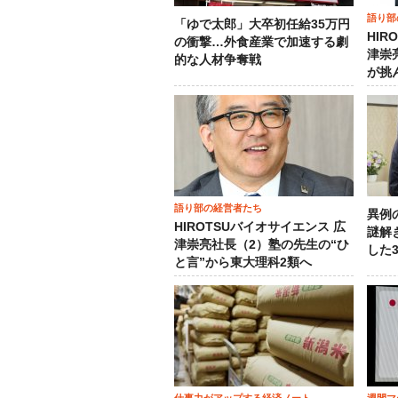
語り部
「ゆで太郎」大卒初任給35万円
HIR
の衝撃…外食産業で加速する劇
津崇
的な人材争奪戦
が挑
語り部の経営者たち
異例
HIROTSUバイオサイエンス 広
謎解
津崇亮社長（2）塾の先生の“ひ
した
と言”から東大理科2類へ