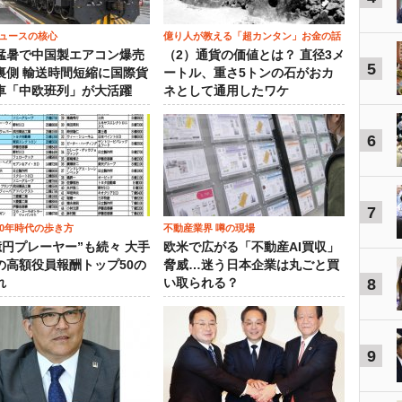
ュースの核心
億り人が教える「超カンタン」お金の話
猛暑で中国製エアコン爆売
（2）通貨の価値とは？ 直径3メ
5
裏側 輸送時間短縮に国際貨
ートル、重さ5トンの石がおカ
車「中欧班列」が大活躍
ネとして通用したワケ
6
7
00年時代の歩き方
不動産業界 噂の現場
0億円プレーヤー”も続々 大手
欧米で広がる「不動産AI買収」
の高額役員報酬トップ50の
脅威…迷う日本企業は丸ごと買
8
れ
い取られる？
9