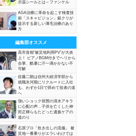
示温シールとは～ファンケル
AGA治療に革命を起こす検査技
術「スキャビジョン」銀クリが
提示する新しい薄毛治療のあり
方
編集部オススメ
高市首相“被災地利用PV”が大炎
上！ ピアノBGM付きでヘリから
合掌、酷暑に汗一滴かかない不
可解
佐藤二朗は信州大経済学部から
就職氷河期にリクルートに入社
も、わずか1日で辞めて役者の道
へ
強いショック状態の清水アキラ
に心配の声…子供を亡くした神
田正輝らもたどった遺族ケアの
道のり
石原プロ「炊き出しの流儀」 被
災地一番乗りがエラいわけでは