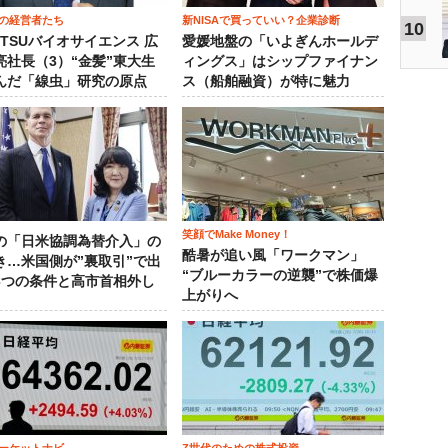
の経営者たち
新NISAで買っていい？企業診断
10
OTSUバイオサイエンス 広
愛媛地盤の「いよぎんホールデ
亮社長（3）“金髪”東大生
ィングス」はシップファイナン
んだ「線虫」研究の原点
ス（船舶融資）が特に魅力
笑顔でMake Money！
の「日米協調為替介入」の
酷暑が追い風「ワークマン」
き…米国側が”裏取引”で出
“ブルーカラーの逆襲”で株価爆
3つの条件と高市首相外し
上がりへ