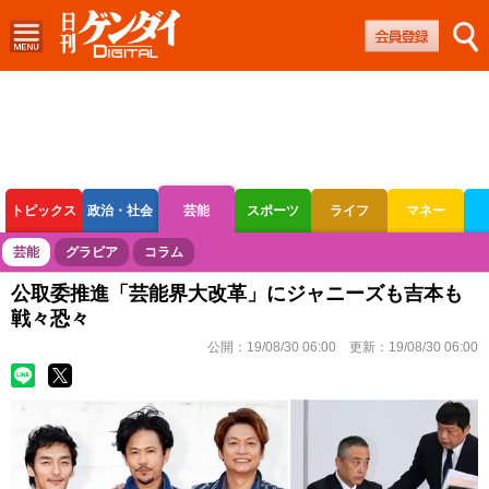
トピックス
政治・社会
芸能
スポーツ
ライフ
マネー
ボートレース
競輪
オートレース
芸能
グラビア
コラム
公取委推進「芸能界大改革」にジャニーズも吉本も
戦々恐々
公開：
19/08/30 06:00
更新：
19/08/30 06:00