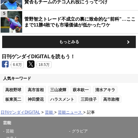
賛否もチームのテコ入れ役にうってつけ
5
菅野智之トレード不成立の裏に致命的な“前科”…ここ
まで11勝4敗でも市場価値が低かったワケ
もっとみる
日刊ゲンダイDIGITALを読もう！
6.6万
18.5万
人気キーワード
高校野球
高市首相
三山凌輝
萩本欽一
清水アキラ
板東英二
神田愛花
ハラスメント
三田佳子
高市政権
日刊ゲンダイDIGITAL
芸能
芸能ニュース
記事
芸能
芸能
グラビア