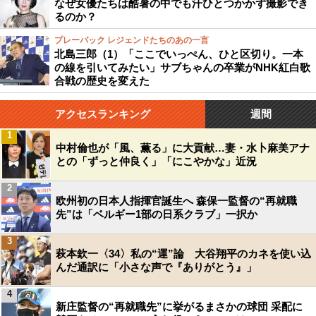
なぜ女優たちは酷暑の中でも汗ひとつかかず撮影でき
るのか？
プレーバック レジェンドたちのあの一言
北島三郎（1）「ここでいっぺん、ひと区切り。一本
の線を引いてみたい」サブちゃんの卒業がNHK紅白歌
合戦の歴史を変えた
アクセスランキング
週間
1
中村倫也が「風、薫る」に大貢献…妻・水卜麻美アナ
との「ずっと仲良く」「にこやかな」近況
2
欧州初の日本人指揮官誕生へ 森保一監督の“再就職
先”は「ベルギー1部の日系クラブ」一択か
3
萩本欽一〈34〉私の“運”論 大谷翔平のカネを使い込
んだ通訳に「小さな声で『ありがとう』」
4
新庄監督の“再就職先”に挙がるまさかの球団 采配に