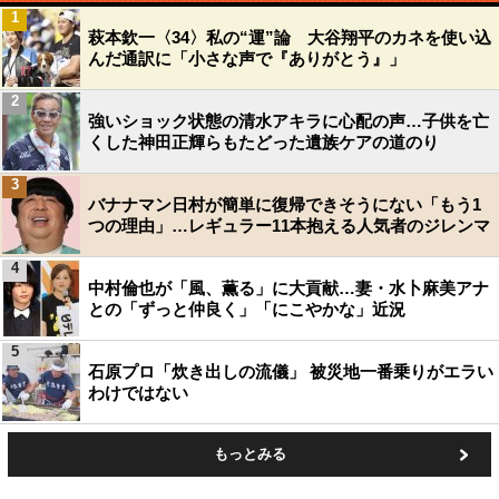
1
萩本欽一〈34〉私の“運”論 大谷翔平のカネを使い込
んだ通訳に「小さな声で『ありがとう』」
2
強いショック状態の清水アキラに心配の声…子供を亡
くした神田正輝らもたどった遺族ケアの道のり
3
バナナマン日村が簡単に復帰できそうにない「もう1
つの理由」…レギュラー11本抱える人気者のジレンマ
4
中村倫也が「風、薫る」に大貢献…妻・水卜麻美アナ
との「ずっと仲良く」「にこやかな」近況
5
石原プロ「炊き出しの流儀」 被災地一番乗りがエラい
わけではない
もっとみる