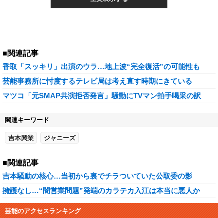
■関連記事
香取「スッキリ」出演のウラ…地上波“完全復活”の可能性も
芸能事務所に忖度するテレビ局は考え直す時期にきている
マツコ「元SMAP共演拒否発言」騒動にTVマン拍手喝采の訳
関連キーワード
吉本興業
ジャニーズ
■関連記事
吉本騒動の核心…当初から裏でチラついていた公取委の影
擁護なし…“闇営業問題”発端のカラテカ入江は本当に悪人か
芸能のアクセスランキング