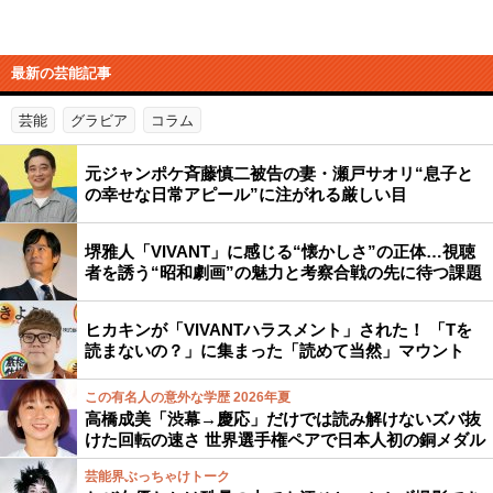
最新の芸能記事
芸能
グラビア
コラム
元ジャンポケ斉藤慎二被告の妻・瀬戸サオリ“息子と
の幸せな日常アピール”に注がれる厳しい目
堺雅人「VIVANT」に感じる“懐かしさ”の正体…視聴
者を誘う“昭和劇画”の魅力と考察合戦の先に待つ課題
ヒカキンが「VIVANTハラスメント」された！ 「Tを
読まないの？」に集まった「読めて当然」マウント
この有名人の意外な学歴 2026年夏
高橋成美「渋幕→慶応」だけでは読み解けないズバ抜
けた回転の速さ 世界選手権ペアで日本人初の銅メダル
芸能界ぶっちゃけトーク