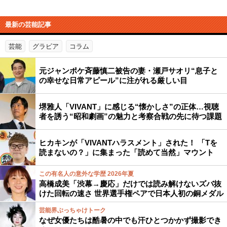
最新の芸能記事
芸能
グラビア
コラム
元ジャンポケ斉藤慎二被告の妻・瀬戸サオリ“息子と
の幸せな日常アピール”に注がれる厳しい目
堺雅人「VIVANT」に感じる“懐かしさ”の正体…視聴
者を誘う“昭和劇画”の魅力と考察合戦の先に待つ課題
ヒカキンが「VIVANTハラスメント」された！ 「Tを
読まないの？」に集まった「読めて当然」マウント
この有名人の意外な学歴 2026年夏
高橋成美「渋幕→慶応」だけでは読み解けないズバ抜
けた回転の速さ 世界選手権ペアで日本人初の銅メダル
芸能界ぶっちゃけトーク
なぜ女優たちは酷暑の中でも汗ひとつかかず撮影でき