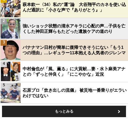
萩本欽一〈34〉私の“運”論 大谷翔平のカネを使い込
んだ通訳に「小さな声で『ありがとう』」
2
強いショック状態の清水アキラに心配の声…子供を亡
くした神田正輝らもたどった遺族ケアの道のり
3
バナナマン日村が簡単に復帰できそうにない「もう1
つの理由」…レギュラー11本抱える人気者のジレンマ
4
中村倫也が「風、薫る」に大貢献…妻・水卜麻美アナ
との「ずっと仲良く」「にこやかな」近況
5
石原プロ「炊き出しの流儀」 被災地一番乗りがエラい
わけではない
もっとみる