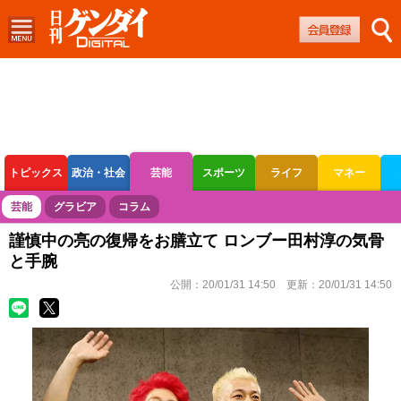
トピックス
政治・社会
芸能
スポーツ
ライフ
マネー
ボートレース
競輪
オートレース
芸能
グラビア
コラム
謹慎中の亮の復帰をお膳立て ロンブー田村淳の気骨
と手腕
公開：
20/01/31 14:50
更新：
20/01/31 14:50