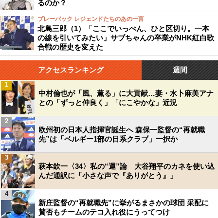
るのか？
プレーバック レジェンドたちのあの一言
北島三郎（1）「ここでいっぺん、ひと区切り。一本
の線を引いてみたい」サブちゃんの卒業がNHK紅白歌
合戦の歴史を変えた
アクセスランキング
週間
1
中村倫也が「風、薫る」に大貢献…妻・水卜麻美アナ
との「ずっと仲良く」「にこやかな」近況
2
欧州初の日本人指揮官誕生へ 森保一監督の“再就職
先”は「ベルギー1部の日系クラブ」一択か
3
萩本欽一〈34〉私の“運”論 大谷翔平のカネを使い込
んだ通訳に「小さな声で『ありがとう』」
4
新庄監督の“再就職先”に挙がるまさかの球団 采配に
賛否もチームのテコ入れ役にうってつけ