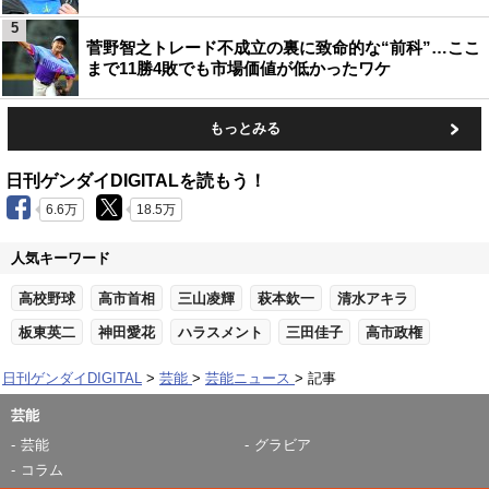
5
菅野智之トレード不成立の裏に致命的な“前科”…ここ
まで11勝4敗でも市場価値が低かったワケ
もっとみる
日刊ゲンダイDIGITALを読もう！
6.6万
18.5万
人気キーワード
高校野球
高市首相
三山凌輝
萩本欽一
清水アキラ
板東英二
神田愛花
ハラスメント
三田佳子
高市政権
日刊ゲンダイDIGITAL
芸能
芸能ニュース
記事
芸能
芸能
グラビア
コラム