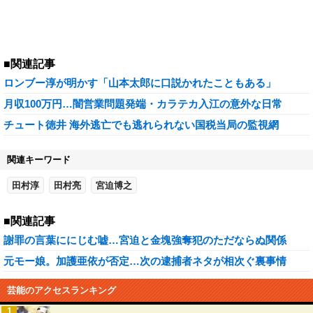
■関連記事
ロンブー淳が明かす「山本太郎に口説かれたこともある」
月収100万円…闇営業問題発端・カラテカ入江の意外な日常
チュート徳井 海外逃亡でも逃れられない国税当局の監視網
関連キーワード
田村淳
田村亮
宮迫博之
■関連記事
謝罪の言葉ににじむ嘘…宮迫と金塊強奪犯のただならぬ関係
元モー娘。加護亜依が否定…次の逮捕者ネタが相次ぐ裏事情
芸能のアクセスランキング
1