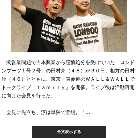
闇営業問題で吉本興業から謹慎処分を受けていた「ロンド
ンブーツ１号２号」の田村亮（４８）が３０日、相方の田村
淳（４６）とともに、東京・表参道のＷＡＬＬ＆ＷＡＬＬで
トークライブ「ｆａｍｉｌｙ」を開催。ライブ後は活動再開
に向けた会見を行った。
会見に先立ち、淳は単独で登場。「…
全文表示する