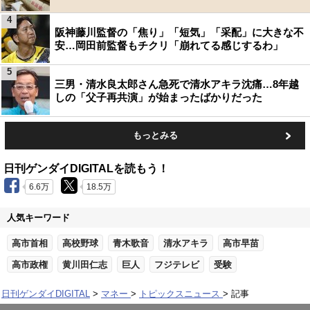
4
阪神藤川監督の「焦り」「短気」「采配」に大きな不
安…岡田前監督もチクリ「崩れてる感じするわ」
5
三男・清水良太郎さん急死で清水アキラ沈痛…8年越
しの「父子再共演」が始まったばかりだった
もっとみる
日刊ゲンダイDIGITALを読もう！
6.6万
18.5万
人気キーワード
高市首相
高校野球
青木歌音
清水アキラ
高市早苗
高市政権
黄川田仁志
巨人
フジテレビ
受験
日刊ゲンダイDIGITAL
マネー
トピックスニュース
記事