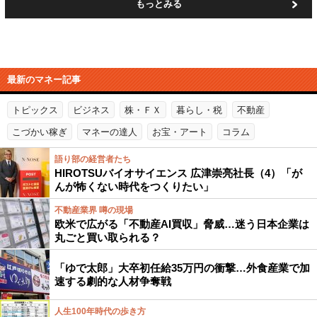
もっとみる
最新のマネー記事
トピックス
ビジネス
株・ＦＸ
暮らし・税
不動産
こづかい稼ぎ
マネーの達人
お宝・アート
コラム
語り部の経営者たち
HIROTSUバイオサイエンス 広津崇亮社長（4）「が
んが怖くない時代をつくりたい」
不動産業界 噂の現場
欧米で広がる「不動産AI買収」脅威…迷う日本企業は
丸ごと買い取られる？
「ゆで太郎」大卒初任給35万円の衝撃…外食産業で加
速する劇的な人材争奪戦
人生100年時代の歩き方