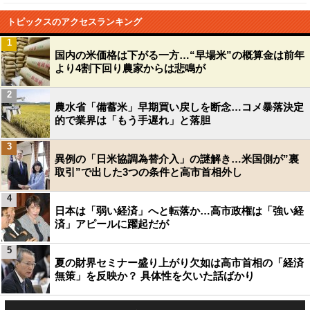
トピックスのアクセスランキング
1
国内の米価格は下がる一方…“早場米”の概算金は前年
より4割下回り農家からは悲鳴が
2
農水省「備蓄米」早期買い戻しを断念…コメ暴落決定
的で業界は「もう手遅れ」と落胆
3
異例の「日米協調為替介入」の謎解き…米国側が”裏
取引”で出した3つの条件と高市首相外し
4
日本は「弱い経済」へと転落か…高市政権は「強い経
済」アピールに躍起だが
5
夏の財界セミナー盛り上がり欠如は高市首相の「経済
無策」を反映か？ 具体性を欠いた話ばかり