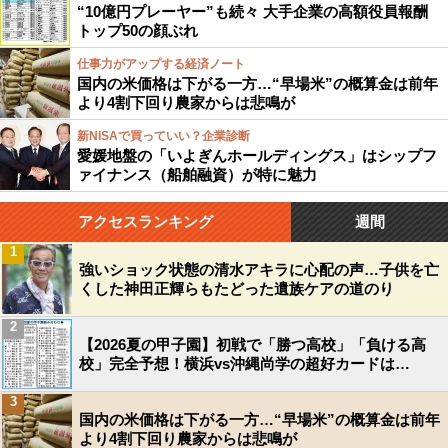
“10億円プレーヤー”も続々 大手企業の高額役員報酬
トップ50の顔ぶれ
仕事力がアップする経済ノート
国内の米価格は下がる一方…“早場米”の概算金は前年
より4割下回り農家からは悲鳴が
新NISAで買っていい？企業診断
愛媛地盤の「いよぎんホールディングス」はシップフ
ァイナンス（船舶融資）が特に魅力
アクセスランキング
週間
1
強いショック状態の清水アキラに心配の声…子供を亡
くした神田正輝らもたどった遺族ケアの道のり
2
【2026夏の甲子園】初戦で「勝つ高校」「負ける高
校」完全予想！横浜vs沖縄尚学の超好カードは…
3
国内の米価格は下がる一方…“早場米”の概算金は前年
より4割下回り農家からは悲鳴が