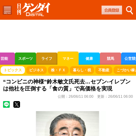
芸能
スポーツ
ライフ
マネー
健康
競馬
公営競
ボートレース
競輪
オートレース
トピックス
ビジネス
株・ＦＸ
暮らし・税
不動産
こづかい稼
“コンビニの神様”鈴木敏文氏死去…セブン-イレブン
は他社を圧倒する「食の質」で高価格を実現
公開：
26/06/11 06:00
更新：
26/06/11 06:00