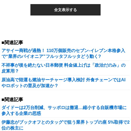
全文表示する
■関連記事
アサイー商戦が過熱！ 110万個販売のセブン-イレブン本格参入
で“業界のパイオニア”フルッタフルッタどう動く?
不祥事が後を絶たない日本郵便 料金値上げは「政治だのみ」の
皮算用？
原油高で陸運も燃油サーチャージ導入検討 外食チェーンではAI
やロボットの普及が加速か？
■関連記事
ダイドーは2万台削減、サッポロは撤退…縮小する自販機市場に
参入する企業の思惑
伊藤忠がブックオフとのタッグで狙う業界トップの座 5%取得で2
位の株主に