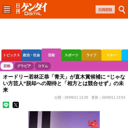
トピックス
政治・社会
芸能
スポーツ
ライフ
マネー
ボートレース
競輪
オートレース
芸能
グラビア
コラム
オードリー若林正恭「青天」が直木賞候補に “じゃな
い方芸人”脱却への期待と「相方とは競合せず」の未
来
公開：
26/06/11 13:28
更新：
26/06/11 13:53