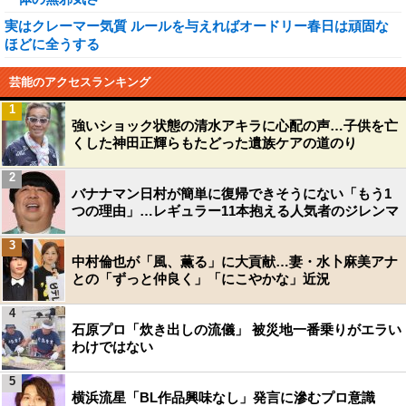
実はクレーマー気質 ルールを与えればオードリー春日は頑固な
ほどに全うする
芸能のアクセスランキング
1
強いショック状態の清水アキラに心配の声…子供を亡
くした神田正輝らもたどった遺族ケアの道のり
2
バナナマン日村が簡単に復帰できそうにない「もう1
つの理由」…レギュラー11本抱える人気者のジレンマ
3
中村倫也が「風、薫る」に大貢献…妻・水卜麻美アナ
との「ずっと仲良く」「にこやかな」近況
4
石原プロ「炊き出しの流儀」 被災地一番乗りがエラい
わけではない
5
横浜流星「BL作品興味なし」発言に滲むプロ意識