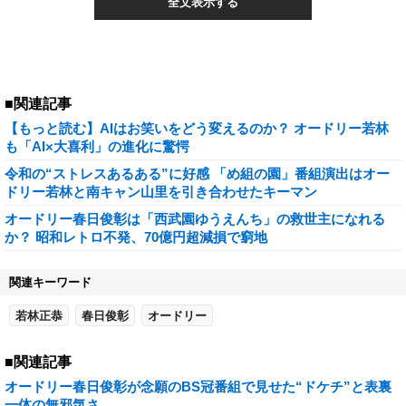
全文表示する
■関連記事
【もっと読む】AIはお笑いをどう変えるのか？ オードリー若林
も「AI×大喜利」の進化に驚愕
令和の“ストレスあるある”に好感 「め組の園」番組演出はオー
ドリー若林と南キャン山里を引き合わせたキーマン
オードリー春日俊彰は「西武園ゆうえんち」の救世主になれる
か？ 昭和レトロ不発、70億円超減損で窮地
関連キーワード
若林正恭
春日俊彰
オードリー
■関連記事
オードリー春日俊彰が念願のBS冠番組で見せた“ドケチ”と表裏
一体の無邪気さ