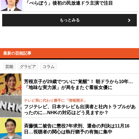
「べらぼう」後初の民放連ドラ主演で注目
もっとみる
最新の芸能記事
芸能
グラビア
コラム
芳根京子が29歳でついに“覚醒”！ 朝ドラから10年…
「地味な実力派」が局をまたぐ看板女優に
テレビ局に代わり勝手に「情報開示」
フジテレビ、日本テレビも出演者と社内トラブルがあ
ったのに…NHKの対応はどう見ますか？
斉藤慎二被告に懲役7年求刑、運命の判決は11月16
日…視聴者の関心は執行猶予の有無に集中