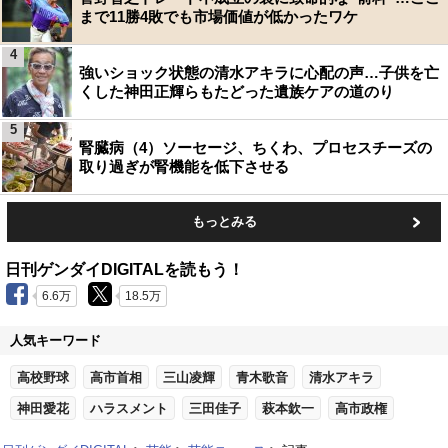
まで11勝4敗でも市場価値が低かったワケ
4
強いショック状態の清水アキラに心配の声…子供を亡
くした神田正輝らもたどった遺族ケアの道のり
5
腎臓病（4）ソーセージ、ちくわ、プロセスチーズの
取り過ぎが腎機能を低下させる
もっとみる
日刊ゲンダイDIGITALを読もう！
6.6万
18.5万
人気キーワード
高校野球
高市首相
三山凌輝
青木歌音
清水アキラ
神田愛花
ハラスメント
三田佳子
萩本欽一
高市政権