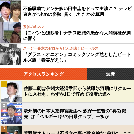
不倫騒動でアンチ多い田中圭をドラマ主演に？ テレビ
東京が“攻めの姿勢”貫くしたたか皮算用
孤独のキネマ
【白パンと独裁者】ナチス敗戦の愚かな人間模様が胸
に響く
スージー鈴木のゼロからぜんぶ聴くビートルズ
『グラス・オニオン』コミックソング然としたビート
ルズ版「微笑がえし」
アクセスランキング
週間
1
佐藤二朗は信州大経済学部から就職氷河期にリクルー
トに入社も、わずか1日で辞めて役者の道へ
2
欧州初の日本人指揮官誕生へ 森保一監督の“再就職
先”は「ベルギー1部の日系クラブ」一択か
3
菅野智之トレード不成立の裏に致命的な“前科”…ここ