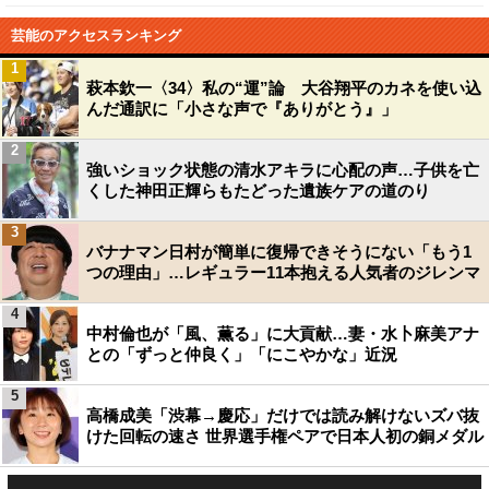
芸能のアクセスランキング
1
萩本欽一〈34〉私の“運”論 大谷翔平のカネを使い込
んだ通訳に「小さな声で『ありがとう』」
2
強いショック状態の清水アキラに心配の声…子供を亡
くした神田正輝らもたどった遺族ケアの道のり
3
バナナマン日村が簡単に復帰できそうにない「もう1
つの理由」…レギュラー11本抱える人気者のジレンマ
4
中村倫也が「風、薫る」に大貢献…妻・水卜麻美アナ
との「ずっと仲良く」「にこやかな」近況
5
高橋成美「渋幕→慶応」だけでは読み解けないズバ抜
けた回転の速さ 世界選手権ペアで日本人初の銅メダル