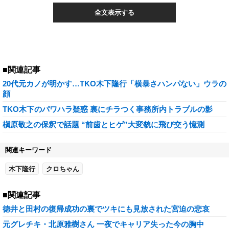
全文表示する
■関連記事
20代元カノが明かす…TKO木下隆行「横暴さハンパない」ウラの
顔
TKO木下のパワハラ疑惑 裏にチラつく事務所内トラブルの影
槇原敬之の保釈で話題 “前歯とヒゲ”大変貌に飛び交う憶測
関連キーワード
木下隆行
クロちゃん
■関連記事
徳井と田村の復帰成功の裏でツキにも見放された宮迫の悲哀
元グレチキ・北原雅樹さん 一夜でキャリア失った今の胸中