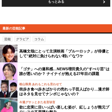
もっとみる
最新の芸能記事
芸能
グラビア
コラム
高橋文哉にとって主演映画「ブルーロック」が俳優と
して“絶対に負けられない戦い”なワケ
「ゴチ」への違和感…NEWS増田貴久の“すべり芸”は
誰が悪いのか？ ナイナイが抱える27年目の課題
桧山珠美 あれもこれも言わせて
街歩き食べ歩きばかりの売れっ子芸人ばかり…漫才師
はネタを見せてナンボじゃないの？
今週グサッときた名言珍言
欲に忠実に目いっぱい楽しむ姿が、紅しょうが熊元プ
ロレスの不思議な魅力