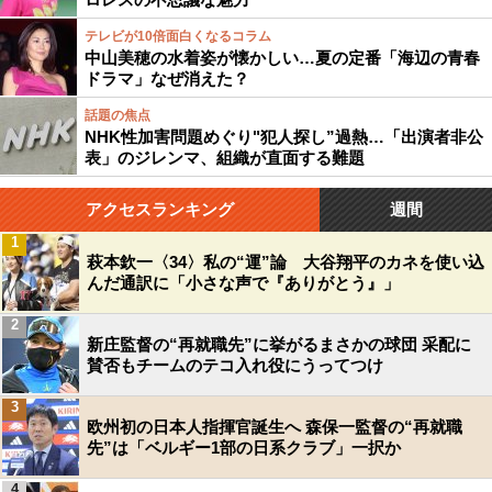
テレビが10倍面白くなるコラム
中山美穂の水着姿が懐かしい…夏の定番「海辺の青春
ドラマ」なぜ消えた？
話題の焦点
NHK性加害問題めぐり"犯人探し”過熱…「出演者非公
表」のジレンマ、組織が直面する難題
アクセスランキング
週間
1
萩本欽一〈34〉私の“運”論 大谷翔平のカネを使い込
んだ通訳に「小さな声で『ありがとう』」
2
新庄監督の“再就職先”に挙がるまさかの球団 采配に
賛否もチームのテコ入れ役にうってつけ
3
欧州初の日本人指揮官誕生へ 森保一監督の“再就職
先”は「ベルギー1部の日系クラブ」一択か
4