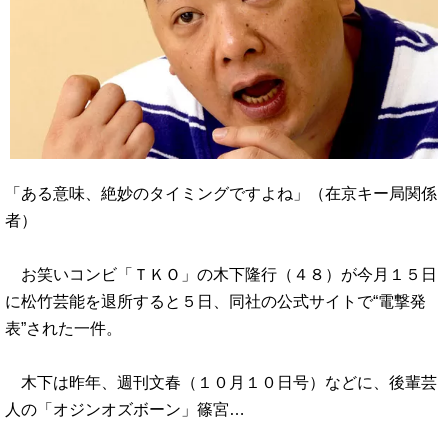
「ある意味、絶妙のタイミングですよね」（在京キー局関係
者）
お笑いコンビ「ＴＫＯ」の木下隆行（４８）が今月１５日
に松竹芸能を退所すると５日、同社の公式サイトで“電撃発
表”された一件。
木下は昨年、週刊文春（１０月１０日号）などに、後輩芸
人の「オジンオズボーン」篠宮…