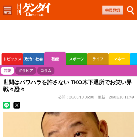
トピックス
政治・社会
芸能
スポーツ
ライフ
マネー
ボートレース
競輪
オートレース
芸能
グラビア
コラム
世間はパワハラを許さない TKO木下退所でお笑い界
戦々恐々
公開：
20/03/10 06:00
更新：
20/03/10 11:49