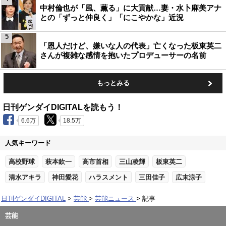
中村倫也が「風、薫る」に大貢献…妻・水卜麻美アナ
との「ずっと仲良く」「にこやかな」近況
5
「恩人だけど、嫌いな人の代表」亡くなった板東英二
さんが複雑な感情を抱いたプロデューサーの名前
もっとみる
日刊ゲンダイDIGITALを読もう！
6.6万
18.5万
人気キーワード
高校野球
萩本欽一
高市首相
三山凌輝
板東英二
清水アキラ
神田愛花
ハラスメント
三田佳子
広末涼子
日刊ゲンダイDIGITAL
芸能
芸能ニュース
記事
芸能