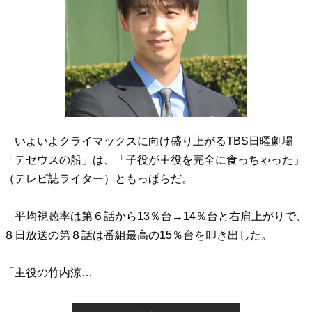
いよいよクライマックスに向け盛り上がるTBS日曜劇場
「テセウスの船」は、「子役が主役を完全に食っちゃった」
（テレビ誌ライター）ともっぱらだ。
平均視聴率は第６話から13％台→14％台と右肩上がりで、
８日放送の第８話は番組最高の15％台を叩き出した。
「主役の竹内涼…