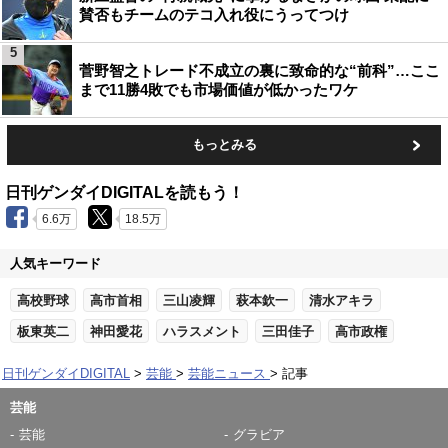
賛否もチームのテコ入れ役にうってつけ
5
菅野智之トレード不成立の裏に致命的な“前科”…ここ
まで11勝4敗でも市場価値が低かったワケ
もっとみる
日刊ゲンダイDIGITALを読もう！
6.6万
18.5万
人気キーワード
高校野球
高市首相
三山凌輝
萩本欽一
清水アキラ
板東英二
神田愛花
ハラスメント
三田佳子
高市政権
日刊ゲンダイDIGITAL
芸能
芸能ニュース
記事
芸能
芸能
グラビア