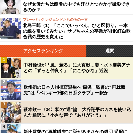
なぜ女優たちは酷暑の中でも汗ひとつかかず撮影でき
るのか？
プレーバック レジェンドたちのあの一言
北島三郎（1）「ここでいっぺん、ひと区切り。一本
の線を引いてみたい」サブちゃんの卒業がNHK紅白歌
合戦の歴史を変えた
アクセスランキング
週間
1
中村倫也が「風、薫る」に大貢献…妻・水卜麻美アナ
との「ずっと仲良く」「にこやかな」近況
2
欧州初の日本人指揮官誕生へ 森保一監督の“再就職
先”は「ベルギー1部の日系クラブ」一択か
3
萩本欽一〈34〉私の“運”論 大谷翔平のカネを使い込
んだ通訳に「小さな声で『ありがとう』」
4
新庄監督の“再就職先”に挙がるまさかの球団 采配に