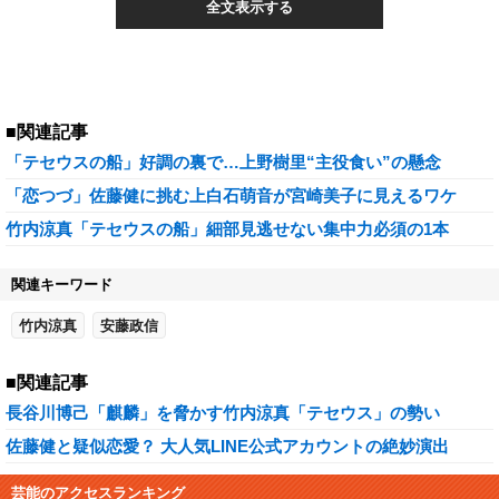
全文表示する
■関連記事
「テセウスの船」好調の裏で…上野樹里“主役食い”の懸念
「恋つづ」佐藤健に挑む上白石萌音が宮崎美子に見えるワケ
竹内涼真「テセウスの船」細部見逃せない集中力必須の1本
関連キーワード
竹内涼真
安藤政信
■関連記事
長谷川博己「麒麟」を脅かす竹内涼真「テセウス」の勢い
佐藤健と疑似恋愛？ 大人気LINE公式アカウントの絶妙演出
芸能のアクセスランキング