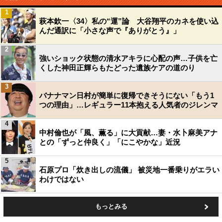
1
萩本欽一〈34〉私の“運”論 大谷翔平のカネを使い込
んだ通訳に「小さな声で『ありがとう』」
2
強いショック状態の清水アキラに心配の声…子供を亡
くした神田正輝らもたどった遺族ケアの道のり
3
バナナマン日村が簡単に復帰できそうにない「もう1
つの理由」…レギュラー11本抱える人気者のジレンマ
4
中村倫也が「風、薫る」に大貢献…妻・水卜麻美アナ
との「ずっと仲良く」「にこやかな」近況
5
石原プロ「炊き出しの流儀」 被災地一番乗りがエラい
わけではない
もっとみる