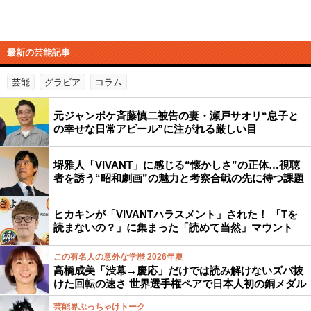
最新の芸能記事
芸能
グラビア
コラム
元ジャンポケ斉藤慎二被告の妻・瀬戸サオリ“息子と
の幸せな日常アピール”に注がれる厳しい目
堺雅人「VIVANT」に感じる“懐かしさ”の正体…視聴
者を誘う“昭和劇画”の魅力と考察合戦の先に待つ課題
ヒカキンが「VIVANTハラスメント」された！ 「Tを
読まないの？」に集まった「読めて当然」マウント
この有名人の意外な学歴 2026年夏
高橋成美「渋幕→慶応」だけでは読み解けないズバ抜
けた回転の速さ 世界選手権ペアで日本人初の銅メダル
芸能界ぶっちゃけトーク