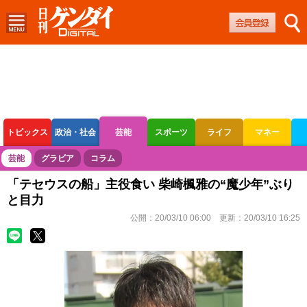
トピックス
政治・社会
芸能
スポーツ
ライフ
マネー
ボートレース
競輪
オートレース
芸能
グラビア
コラム
「テセウスの船」主役食い 柴崎楓雅の“魔少年”ぶり
と目力
公開：
20/03/10 06:00
更新：
20/03/10 16:25